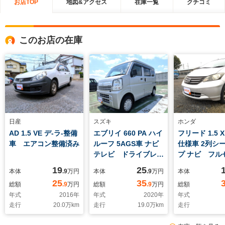
お店TOP
地図&アクセス
在庫一覧
クチコミ
このお店の在庫
日産
スズキ
ホンダ
AD 1.5 VE デ-ラ-整備
エブリイ 660 PA ハイ
フリード 1.5 
車 エアコン整備済み
ルーフ 5AGS車 ナビ
仕様車 2列シ
テレビ ドライブレ
プ ナビ フル
コ-ダ- ETC付 デー
レビ 電動ス
19
25
本体
.9
万円
本体
.9
万円
本体
ラ-整備車
ア- ETC ス
25
35
総額
.9
万円
総額
.9
万円
総額
年式
2016
年
年式
2020
年
年式
走行
20.0
万km
走行
19.0
万km
走行