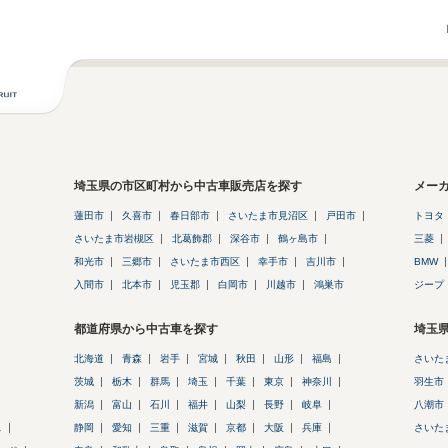
埼玉県の市区町村から中古車販売店を探す
メー
蓮田市
久喜市
春日部市
さいたま市見沼区
戸田市
トヨタ
さいたま市岩槻区
北葛飾郡
深谷市
鶴ヶ島市
三菱
和光市
三郷市
さいたま市西区
幸手市
吉川市
BMW
入間市
北本市
児玉郡
白岡市
川越市
鴻巣市
ジープ
都道府県から中古車を探す
埼玉
北海道
青森
岩手
宮城
秋田
山形
福島
さいた
茨城
栃木
群馬
埼玉
千葉
東京
神奈川
羽生市
新潟
富山
石川
福井
山梨
長野
岐阜
八潮市
ス
静岡
愛知
三重
滋賀
京都
大阪
兵庫
さいた