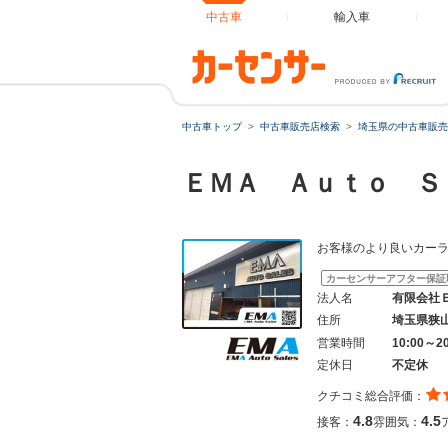
中古車
輸入車
中古車トップ
中古車販売店検索
埼玉県の中古車販売
ＥＭＡ Ａｕｔｏ 
お客様のより良いカー
カーセンサーアフター保証
法人名
有限会社
住所
埼玉県狭
営業時間
10:00～2
定休日
不定休
クチコミ総合評価：
4.8
4.5
接客：
雰囲気：