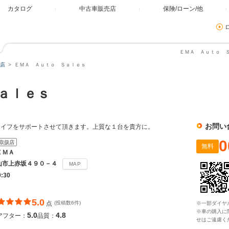
カタログ
中古車販売店
保険/ローン/他
ＥＭＡ Ａｕｔｏ Ｓ
店
ＥＭＡ Ａｕｔｏ Ｓａｌｅｓ
Ｓａｌｅｓ
お問い
ライフをサポートさせて頂きます。上質な１台を貴方に。
0
取扱店
無料
ＥＭＡ
山市上赤坂４９０－４
MAP
0:30
5.0
点
(投稿数6件)
※一部ダイヤ
※車の購入に
5.0
4.8
アフター：
品質：
せはご遠慮く