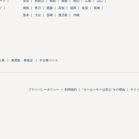
ード
奈良
和歌山
鳥取
島根
岡山
広島
山口
ド
徳島
香川
愛媛
高知
福岡
佐賀
長崎
熊本
大分
宮崎
鹿児島
沖縄
入車
車買取・車査定
中古車リース
プライバシーポリシー
利用規約
"カーセンサーは安心"その理由
サイ