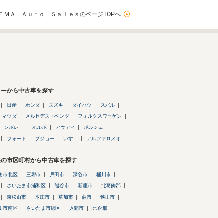
ＥＭＡ Ａｕｔｏ ＳａｌｅｓのページTOPへ
カーから中古車を探す
日産
ホンダ
スズキ
ダイハツ
スバル
マツダ
メルセデス・ベンツ
フォルクスワーゲン
シボレー
ボルボ
アウディ
ポルシェ
フォード
プジョー
いすゞ
アルファロメオ
県の市区町村から中古車を探す
ま市北区
三郷市
戸田市
深谷市
桶川市
さいたま市浦和区
熊谷市
新座市
北葛飾郡
東松山市
本庄市
草加市
蕨市
狭山市
ま市南区
さいたま市緑区
入間市
比企郡