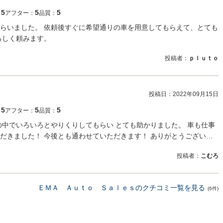
5
5
5
：
アフター：
品質：
らいました。 依頼後すぐに希望通りの車を用意してもらえて、とても
ろしく頼みます。
投稿者：
ｐｌｕｔｏ
投稿日：
2022年09月15日
5
5
5
：
アフター：
品質：
の中でいろいろとやりくりしてもらい とても助かりました。 車も仕事
だきました！ 今後とも通わせていただきます！ ありがとうござい…
投稿者：
こむろ
ＥＭＡ Ａｕｔｏ Ｓａｌｅｓのクチコミ一覧を見る
(6件)