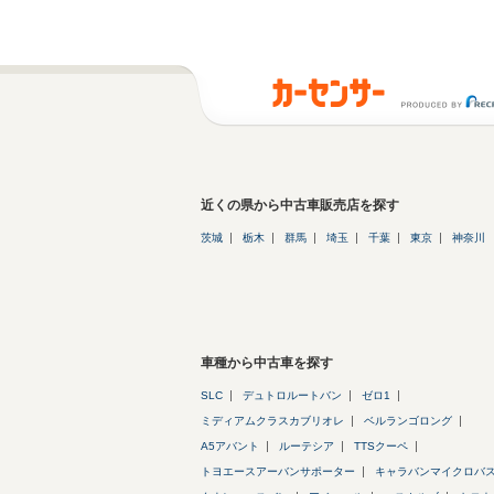
近くの県から中古車販売店を探す
茨城
栃木
群馬
埼玉
千葉
東京
神奈川
車種から中古車を探す
SLC
デュトロルートバン
ゼロ1
ミディアムクラスカブリオレ
ベルランゴロング
A5アバント
ルーテシア
TTSクーペ
トヨエースアーバンサポーター
キャラバンマイクロバ