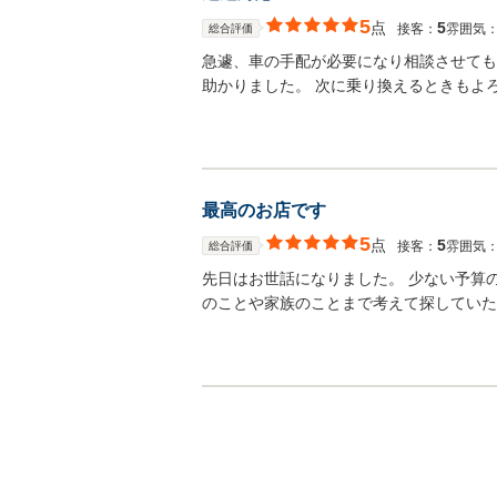
5
点
5
接客：
雰囲気
総合評価
急遽、車の手配が必要になり相談させても
助かりました。 次に乗り換えるときもよ
最高のお店です
5
点
5
接客：
雰囲気
総合評価
先日はお世話になりました。 少ない予算
のことや家族のことまで考えて探していた