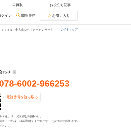
車買取
お役立ち記事
ログイン
閲覧履歴
お気に入り
サイトマップ
ａｌｅｓ | 中古車なら【カーセンサー】
合わせ
078-6002-966253
電話番号を読み取る
ル回線、IP・光回線は利用不可。
関するご相談・確認専用ダイヤルです。その他のお問い合わ
ださい。