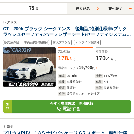
75
絞り込み
並べ替え
台
レクサス
CT 200h ブラック シークエンス 後期型/特別仕様車/プリク
ラッシュセーフティ/ハーフレザーシート/セーフティシステムプ
ラス/LEDヘッドライト/専用チューニングサスペンション/スマ
販売店保証
車両品質評価書付
購入プラン付
オンライン相談可
ートキー&プッシュスタート
支払総額
本体価格
178.
170.
8
9
万円
万円
19,700
通常ローン
月々
円
年式
2018
年
走行
11.6
万km
車検
車検整備付
修復
なし
保証
保証付
整備
法定整備付
住所
埼玉県さいたま市岩槻区
今すぐ在庫確認・見積依頼
無
電話する
料
トヨタ
プリウスPHV 1.8 S ナビパッケージ GR スポーツ 特別仕様