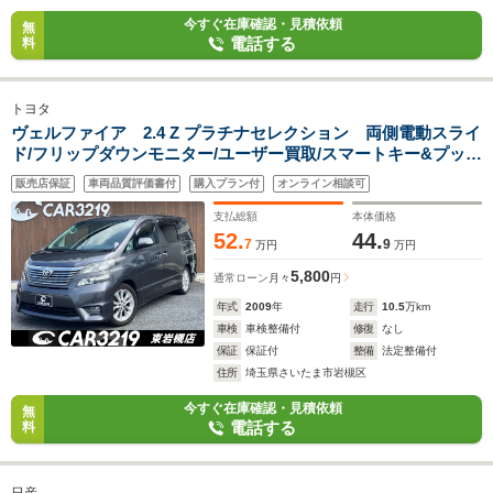
今すぐ在庫確認・見積依頼
無
電話する
料
トヨタ
ヴェルファイア 2.4 Z プラチナセレクション 両側電動スライ
ド/フリップダウンモニター/ユーザー買取/スマートキー&プッシ
ュスタート/ETC/ナビ/フルセグ/クリアランスソナー
販売店保証
車両品質評価書付
購入プラン付
オンライン相談可
支払総額
本体価格
52.
44.
7
9
万円
万円
5,800
通常ローン
月々
円
年式
2009
年
走行
10.5
万km
車検
車検整備付
修復
なし
保証
保証付
整備
法定整備付
住所
埼玉県さいたま市岩槻区
今すぐ在庫確認・見積依頼
無
電話する
料