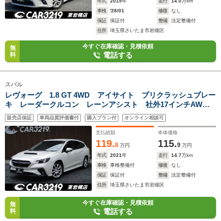
年式
2015
年
走行
14.0
万km
車検
'28/01
修復
なし
保証
保証付
整備
法定整備付
住所
埼玉県さいたま市岩槻区
今すぐ在庫確認・見積依頼
無
電話する
料
スバル
レヴォーグ 1.8 GT 4WD アイサイト プリクラッシュブレー
キ レーダークルコン レーンアシスト 社外17インチAW
純正ナビ フルセグ バックカメラ シートヒーター
販売店保証
車両品質評価書付
購入プラン付
オンライン相談可
支払総額
本体価格
119.
115.
8
9
万円
万円
年式
2021
年
走行
14.7
万km
車検
車検整備付
修復
なし
保証
保証付
整備
法定整備付
住所
埼玉県さいたま市岩槻区
今すぐ在庫確認・見積依頼
無
電話する
料