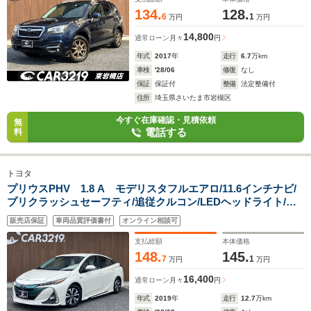
134.
128.
6
1
万円
万円
14,800
通常ローン
月々
円
年式
2017
年
走行
6.7
万km
車検
'28/06
修復
なし
保証
保証付
整備
法定整備付
住所
埼玉県さいたま市岩槻区
今すぐ在庫確認・見積依頼
無
電話する
料
トヨタ
プリウスPHV 1.8 A モデリスタフルエアロ/11.6インチナビ/
プリクラッシュセーフティ/追従クルコン/LEDヘッドライト/コ
ーナーセンサー/フルセグ/Bluetooth接続/バックカメラ/スマー
販売店保証
車両品質評価書付
オンライン相談可
トキー&プッシュスタート
支払総額
本体価格
148.
145.
7
1
万円
万円
16,400
通常ローン
月々
円
年式
2019
年
走行
12.7
万km