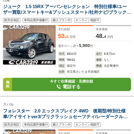
日産
ジューク 1.5 15RX アーバンセレクション 特別仕様車/ユー
ザー買取/スマートキー&プッシュスタート/社外ナビ/ブラック&
レッドコンビシート/レッドコンソール/
販売店保証
車両品質評価書付
購入プラン付
オンライン相談可
支払総額
本体価格
53.
48.
6
4
万円
万円
5,900
通常ローン
月々
円
年式
2011
年
走行
3.5
万km
車検
'26/11
修復
なし
保証
保証付
整備
法定整備付
住所
埼玉県さいたま市岩槻区
今すぐ在庫確認・見積依頼
無
電話する
料
スバル
フォレスター 2.0 エックスブレイク 4WD 後期型/特別仕様
車/アイサイトver3/プリクラッシュセーフティ/レーダークルー
ズコントロール/専用ハーフレザーシート/Xモード/ユーザー買取
販売店保証
車両品質評価書付
購入プラン付
オンライン相談可
支払総額
本体価格