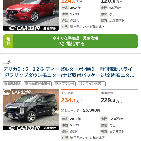
124.
120.
8
8
万円
万円
年式
2014
年
走行
5.6
万km
車検
'27/01
修復
なし
保証
保証付
整備
法定整備付
住所
埼玉県さいたま市岩槻区
今すぐ在庫確認・見積依頼
無
電話する
料
三菱
デリカD：5 2.2 G ディーゼルターボ 4WD 両側電動スライ
ド/フリップダウンモニター/ナビ取付パッケージ/全周モニター/
衝突軽減/レーダークルーズコントロール/e-アシスト/LEDヘッ
販売店保証
車両品質評価書付
購入プラン付
オンライン相談可
ドライト/スマートキー&プッシュスタート
支払総額
本体価格
234.
229.
7
4
万円
万円
25,900
通常ローン
月々
円
年式
2019
年
走行
12.4
万km
車検
'28/03
修復
なし
保証
保証付
整備
法定整備付
住所
埼玉県さいたま市岩槻区