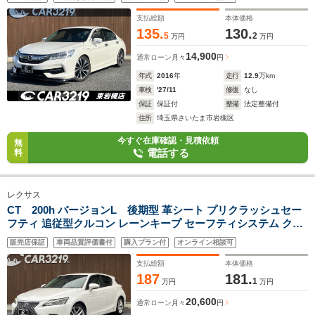
接続 ETC バックカメラ
支払総額
本体価格
135.
130.
5
2
万円
万円
14,900
通常ローン
月々
円
年式
2016
年
走行
12.9
万km
車検
'27/11
修復
なし
保証
保証付
整備
法定整備付
住所
埼玉県さいたま市岩槻区
今すぐ在庫確認・見積依頼
無
電話する
料
レクサス
CT 200h バージョンL 後期型 革シート プリクラッシュセー
フティ 追従型クルコン レーンキープ セーフティシステム クリ
アランスソナー LEDヘッドライト スマートキー&プッシュスタ
販売店保証
車両品質評価書付
購入プラン付
オンライン相談可
ート
支払総額
本体価格
187
181.
1
万円
万円
20,600
通常ローン
月々
円