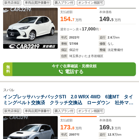
トリトラミラー
販売店保証
車両品質評価書付
購入プラン付
オンライン相談可
支払総額
本体価格
154.
149.
7
5
万円
万円
17,000
通常ローン
月々
円
年式
2022
年
走行
2.6
万km
車検
'27/08
修復
なし
保証
保証付
整備
法定整備付
住所
埼玉県さいたま市岩槻区
今すぐ在庫確認・見積依頼
無
電話する
料
スバル
インプレッサハッチバックSTI 2.0 WRX 4WD 6速MT タイ
ミングベルト交換済 クラッチ交換込 ローダウン 社外マフ
ラー リアスポイラー ブレンボキャリパー 社外17インチ
販売店保証
車両品質評価書付
購入プラン付
オンライン相談可
AW プッシュスタート ETC 社外ナビ フルセグ HIDヘッ
ドライト
支払総額
本体価格
173.
169.
8
3
万円
万円
年式
2007
年
走行
12.9
万km