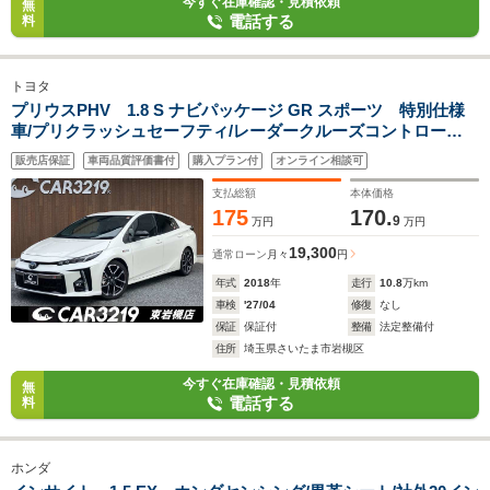
今すぐ在庫確認・見積依頼
無
電話する
料
トヨタ
プリウスPHV 1.8 S ナビパッケージ GR スポーツ 特別仕様
車/プリクラッシュセーフティ/レーダークルーズコントロー
ル/GR専用ハーフレザーシート/LEDヘッドライト/セーフティセ
販売店保証
車両品質評価書付
購入プラン付
オンライン相談可
ンス/レーンキープ/スマートキー&プッシュスタート
支払総額
本体価格
175
170.
9
万円
万円
19,300
通常ローン
月々
円
年式
2018
年
走行
10.8
万km
車検
'27/04
修復
なし
保証
保証付
整備
法定整備付
住所
埼玉県さいたま市岩槻区
今すぐ在庫確認・見積依頼
無
電話する
料
ホンダ