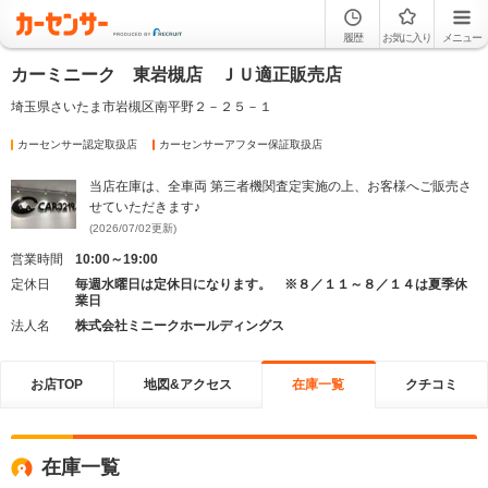
履歴
お気に入り
メニュー
カーミニーク 東岩槻店 ＪＵ適正販売店
埼玉県さいたま市岩槻区南平野２－２５－１
カーセンサー認定取扱店
カーセンサーアフター保証取扱店
当店在庫は、全車両 第三者機関査定実施の上、お客様へご販売さ
せていただきます♪
(2026/07/02更新)
営業時間
10:00～19:00
定休日
毎週水曜日は定休日になります。 ※８／１１～８／１４は夏季休
業日
法人名
株式会社ミニークホールディングス
お店TOP
地図&アクセス
在庫一覧
クチコミ
在庫一覧