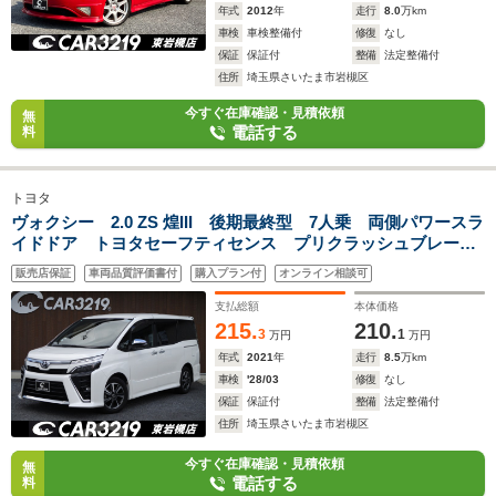
年式
2012
年
走行
8.0
万km
車検
車検整備付
修復
なし
保証
保証付
整備
法定整備付
住所
埼玉県さいたま市岩槻区
今すぐ在庫確認・見積依頼
無
電話する
料
トヨタ
ヴォクシー 2.0 ZS 煌III 後期最終型 7人乗 両側パワースラ
イドドア トヨタセーフティセンス プリクラッシュブレー
キ レーンキープ コーナーセンサー ハーフレザーシート
販売店保証
車両品質評価書付
購入プラン付
オンライン相談可
クルーズコントロール 社外ナビ フルセグ バックカメラ
支払総額
本体価格
215.
210.
3
1
万円
万円
年式
2021
年
走行
8.5
万km
車検
'28/03
修復
なし
保証
保証付
整備
法定整備付
住所
埼玉県さいたま市岩槻区
今すぐ在庫確認・見積依頼
無
電話する
料