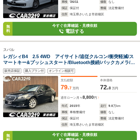
車検
'26/11
修復
なし
保証
保証付
整備
法定整備付
住所
埼玉県さいたま市岩槻区
今すぐ在庫確認・見積依頼
無
電話する
料
スバル
レガシィB4 2.5 4WD アイサイト/追従クルコン/衝突軽減/ス
マートキー&プッシュスタート/Bluetooth接続/バックカメラ/シ
ートメモリー/SIドライブ/レーンキープ/フルセグTV
販売店保証
購入プラン付
オンライン相談可
支払総額
本体価格
79.
72.
7
8
万円
万円
8,800
通常ローン
月々
円
年式
2015
年
走行
9.0
万km
車検
車検整備付
修復
なし
保証
保証付
整備
法定整備付
住所
埼玉県さいたま市岩槻区
今すぐ在庫確認・見積依頼
無