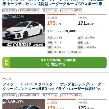
車 セーフティセンス 追従型レーダークルーズ GRスポーツ専用
シート LEDヘッドライト 11.6インチナビ スマートキー&プッシ
販売店保証
車両品質評価書付
購入プラン付
オンライン相談可
ュスタート シートヒーター
支払総額
本体価格
175
171.
8
万円
万円
19,300
通常ローン
月々
円
年式
2018
年
走行
11.3
万km
車検
'27/11
修復
なし
保証
保証付
整備
法定整備付
住所
埼玉県さいたま市岩槻区
今すぐ在庫確認・見積依頼
無
電話する
料
ホンダ
フィット 1.5 e:HEV クロスター ホンダセンシング/レーダー
クルーズコントロール/LEDヘッドライト/ユーザー買取/ギャザ
ズ純正ナビ/Bluetooth接続/スマートキー&プッシュスタート
販売店保証
車両品質評価書付
購入プラン付
オンライン相談可
支払総額
本体価格
179.
175.
4
5
万円
万円