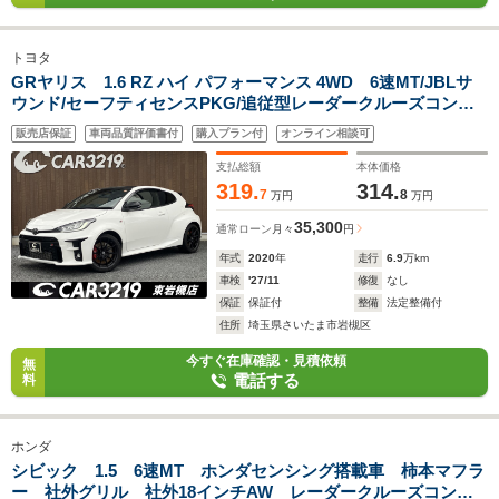
トヨタ
GRヤリス 1.6 RZ ハイ パフォーマンス 4WD 6速MT/JBLサ
ウンド/セーフティセンスPKG/追従型レーダークルーズコント
ロール/専用プレミアムスポーツシート/レッドキャリパー/冷却
販売店保証
車両品質評価書付
購入プラン付
オンライン相談可
スプレー空冷インタークーラー/
支払総額
本体価格
319.
314.
7
8
万円
万円
35,300
通常ローン
月々
円
年式
2020
年
走行
6.9
万km
車検
'27/11
修復
なし
保証
保証付
整備
法定整備付
住所
埼玉県さいたま市岩槻区
今すぐ在庫確認・見積依頼
無
電話する
料
ホンダ
シビック 1.5 6速MT ホンダセンシング搭載車 柿本マフラ
ー 社外グリル 社外18インチAW レーダークルーズコント