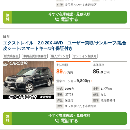
住所
埼玉県さいたま市岩槻区
今すぐ在庫確認・見積依頼
無
電話する
料
日産
エクストレイル 2.0 20X 4WD ユーザー買取/サンルーフ/黒合
皮シート/スマートキー/1年保証付き
販売店保証
車両品質評価書付
購入プラン付
オンライン相談可
支払総額
本体価格
89.
85.
5
9
万円
万円
9,800
通常ローン
月々
円
年式
2008
年
走行
3.7
万km
車検
'27/03
修復
なし
保証
保証付
整備
法定整備付
住所
埼玉県さいたま市岩槻区
今すぐ在庫確認・見積依頼
無
電話する
料