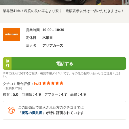
業界歴41年！程度の良い車をより安く！総額表示以外は一切いただきません！
営業時間
10:00～18:30
定休日
木曜日
法人名
アリアカーズ
無
電話する
料
※車の購入に関するご相談・確認専用ダイヤルです。その他のお問い合わせはご遠慮くださ
い。
5.0
クチコミ総合評価：
（投稿数17件）
5.0
4.9
4.7
4.9
接客 :
雰囲気 :
アフター :
品質 :
この販売店で購入された方のクチコミでは
「
接客の満足度
」が特に評価されています