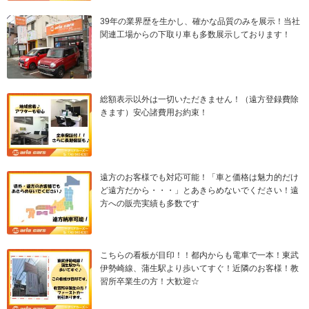
39年の業界歴を生かし、確かな品質のみを展示！当社
関連工場からの下取り車も多数展示しております！
総額表示以外は一切いただきません！（遠方登録費除
きます）安心諸費用お約束！
遠方のお客様でも対応可能！「車と価格は魅力的だけ
ど遠方だから・・・」とあきらめないでください！遠
方への販売実績も多数です
こちらの看板が目印！！都内からも電車で一本！東武
伊勢崎線、蒲生駅より歩いてすぐ！近隣のお客様！教
習所卒業生の方！大歓迎☆