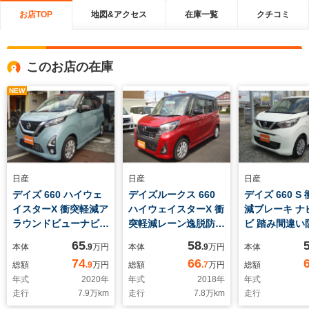
お店TOP
地図&アクセス
在庫一覧
クチコミ
このお店の在庫
NEW
日産
日産
日産
デイズ 660 ハイウェ
デイズルークス 660
デイズ 660 S
イスターX 衝突軽減ア
ハイウェイスターX 衝
減ブレーキ ナ
ラウンドビューナビフ
突軽減レーン逸脱防止
ビ 踏み間違
ルセグTVソナーLED
誤発進防止ソナー左パ
アイドリング
65
58
本体
.9
万円
本体
.9
万円
本体
ライトETC 走行支援
ワースライドナビTV
キーレスキー
74
66
総額
.9
万円
総額
.7
万円
総額
連動ドラレコETCオー
レーンキープ 
年式
2020
年
年式
2018
年
年式
トダウンミラーオート
ト
走行
7.9
万km
走行
7.8
万km
走行
ハイビーム