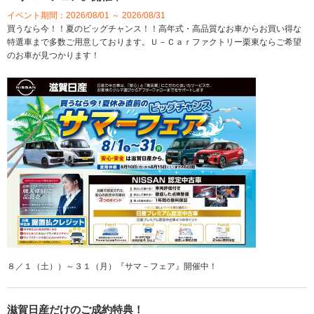
イベント期間：2026/08/01 ～ 2026/08/31
買うなら今！！夏のビッグチャンス！！高年式・高品質なお車からお買い得な
特選車まで多数ご用意しております。Ｕ－Ｃａｒファクトリー栗東ならご希望
のお車が見つかります！
８／１（土））～３１（月）『サマ－フェア』開催中！
滋賀日産だけのご成約特典！