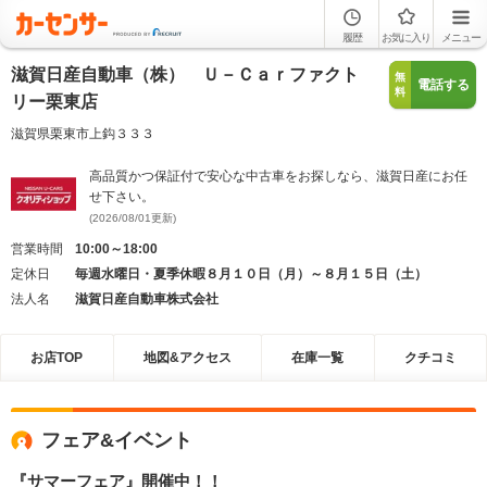
履歴
お気に入り
メニュー
滋賀日産自動車（株） Ｕ－Ｃａｒファクト
無
電話する
料
リー栗東店
滋賀県栗東市上鈎３３３
高品質かつ保証付で安心な中古車をお探しなら、滋賀日産にお任
せ下さい。
(2026/08/01更新)
営業時間
10:00～18:00
定休日
毎週水曜日・夏季休暇８月１０日（月）～８月１５日（土）
法人名
滋賀日産自動車株式会社
お店TOP
地図&アクセス
在庫一覧
クチコミ
フェア&イベント
『サマーフェア』開催中！！