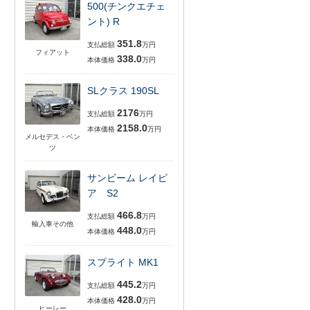
500(チンクエチェ
ント) R
351.8
支払総額
万円
フィアット
338.0
本体価格
万円
SLクラス 190SL
2176
支払総額
万円
2158.0
本体価格
万円
メルセデス・ベン
ツ
サンビーム レイピ
ア S2
466.8
支払総額
万円
輸入車その他
448.0
本体価格
万円
スプライト MK1
445.2
支払総額
万円
428.0
本体価格
万円
ヒーレー