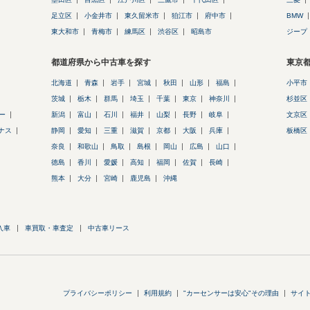
足立区
小金井市
東久留米市
狛江市
府中市
BMW
東大和市
青梅市
練馬区
渋谷区
昭島市
ジープ
都道府県から中古車を探す
東京
北海道
青森
岩手
宮城
秋田
山形
福島
小平市
茨城
栃木
群馬
埼玉
千葉
東京
神奈川
杉並区
ー
新潟
富山
石川
福井
山梨
長野
岐阜
文京区
ナス
静岡
愛知
三重
滋賀
京都
大阪
兵庫
板橋区
奈良
和歌山
鳥取
島根
岡山
広島
山口
徳島
香川
愛媛
高知
福岡
佐賀
長崎
熊本
大分
宮崎
鹿児島
沖縄
入車
車買取・車査定
中古車リース
プライバシーポリシー
利用規約
"カーセンサーは安心"その理由
サイ