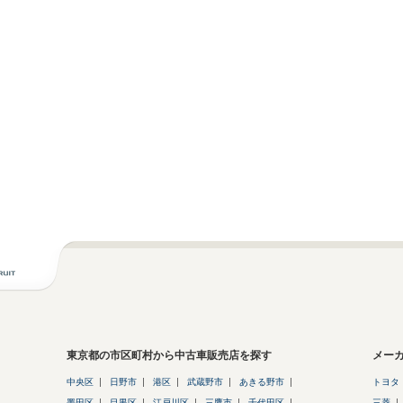
東京都の市区町村から中古車販売店を探す
メー
中央区
日野市
港区
武蔵野市
あきる野市
トヨタ
墨田区
目黒区
江戸川区
三鷹市
千代田区
三菱