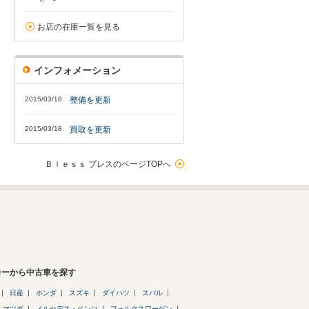
お店の在庫一覧を見る
インフォメーション
2015/03/18
整備を更新
2015/03/18
買取を更新
Ｂｌｅｓｓ ブレスのページTOPへ
カーから中古車を探す
日産
ホンダ
スズキ
ダイハツ
スバル
マツダ
メルセデス・ベンツ
フォルクスワーゲン