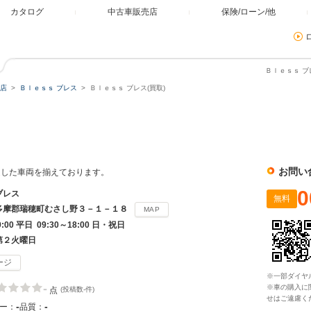
カタログ
中古車販売店
保険/ローン/他
Ｂｌｅｓｓ ブ
店
Ｂｌｅｓｓ ブレス
Ｂｌｅｓｓ ブレス(買取)
お問い
選した車両を揃えております。
0
ブレス
無料
多摩郡瑞穂町むさし野３－１－１８
MAP
9:00 平日 09:30～18:00 日・祝日
第２火曜日
ージ
※一部ダイヤ
-
※車の購入に
点
(投稿数-件)
せはご遠慮く
-
-
ー：
品質：