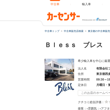
中古車
輸入車
中古車トップ
中古車販売店検索
東京都の中古車販売
Ｂｌｅｓｓ ブレス
希少輸入車を中心に厳
法人名
有限会社
住所
東京都西
営業時間
09:30～1
定休日
月曜日・
このお店のホームペ
クチコミ総合評価：
-
-
接客：
雰囲気：
アフタ