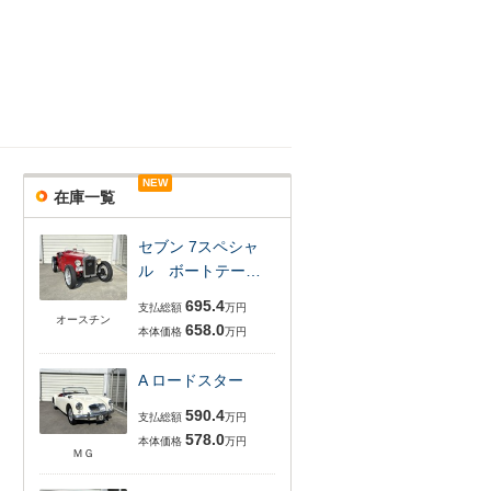
NEW
在庫一覧
セブン 7スペシャ
ル ボートテー…
695.4
支払総額
万円
オースチン
658.0
本体価格
万円
A ロードスター
590.4
支払総額
万円
578.0
本体価格
万円
ＭＧ