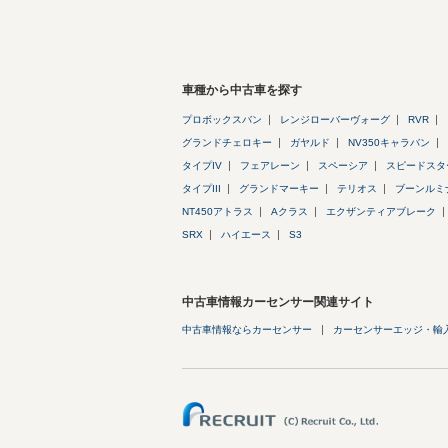
車種から中古車を探す
プロボックスバン
レンジローバーヴォーグ
RVR
グランドチェロキー
ガヤルド
NV350キャラバン
タイプIV
フェアレーン
スペーシア
スピードスタ
タイプIII
グランドマーキー
テリオス
ブーンルミ
NT450アトラス
Aクラス
エクザンティアブレーク
SRX
ハイエース
S3
中古車情報カーセンサー関連サイト
中古車情報ならカーセンサー
カーセンサーエッジ・輸