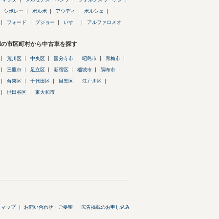
シボレー
ボルボ
アウディ
ポルシェ
フォード
プジョー
いすゞ
アルファロメオ
都の市区町村から中古車を探す
荒川区
中央区
国分寺市
昭島市
青梅市
三鷹市
足立区
新宿区
稲城市
調布市
台東区
千代田区
目黒区
江戸川区
世田谷区
東大和市
トマップ
お問い合わせ・ご要望
広告掲載のお申し込み