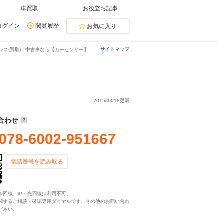
車買取
お役立ち記事
ログイン
閲覧履歴
お気に入り
サイトマップ
レス(買取) | 中古車なら【カーセンサー】
2015/03/18更新
合わせ
078-6002-951667
電話番号を読み取る
ル回線、IP・光回線は利用不可。
関するご相談・確認専用ダイヤルです。その他のお問い合わ
ださい。