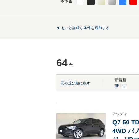
本体色
▼ もっと詳細な条件を追加する
64
台
新着順
元の並び順に戻す
新
古
アウディ
Q7 50
4WD 