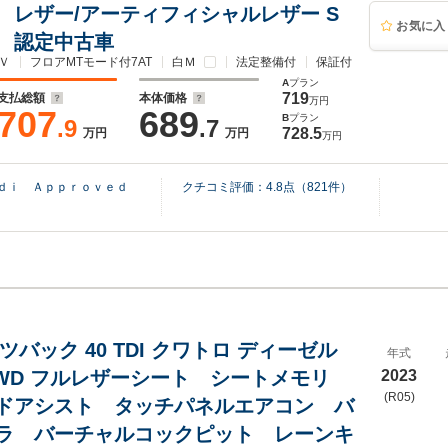
 レザー/アーティフィシャルレザー S
お気に入
 認定中古車
Ｖ
フロアMTモード付7AT
白Ｍ
法定整備付
保証付
A
プラン
719
支払総額
本体価格
万円
707
689
B
プラン
.9
.7
728.5
万円
万円
万円
ｕｄｉ Ａｐｐｒｏｖｅｄ
クチコミ評価：
4.8
点（
821
件）
ツバック 40 TDI クワトロ ディーゼル
年式
4WD フルレザーシート シートメモリ
2023
(R05)
ドアシスト タッチパネルエアコン バ
ラ バーチャルコックピット レーンキ