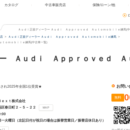
カタログ
中古車販売店
保険/ローン/他
Ａｕｄｉ正規ディーラー Ａｕｄｉ Ａｐｐｒｏｖｅｄ Ａｕｔｏｍｏｂｉｌｅ練馬(中古
店
Ａｕｄｉ正規ディーラー Ａｕｄｉ Ａｐｐｒｏｖｅｄ Ａｕｔｏｍｏｂｉｌｅ練馬
ｕｔｏｍｏｂｉｌｅ練馬(中古車一覧)
ー Ａｕｄｉ Ａｐｐｒｏｖｅｄ Ａ
お問い
され2025年全国1位受賞★
0
無料
Ｎｅｘｔ株式会社
馬区春日町２－５－２２
MAP
9:00
第一火曜日（左記日付が祝日の場合は振替営業日／振替店休日あり）
ージ
※一部ダイヤ