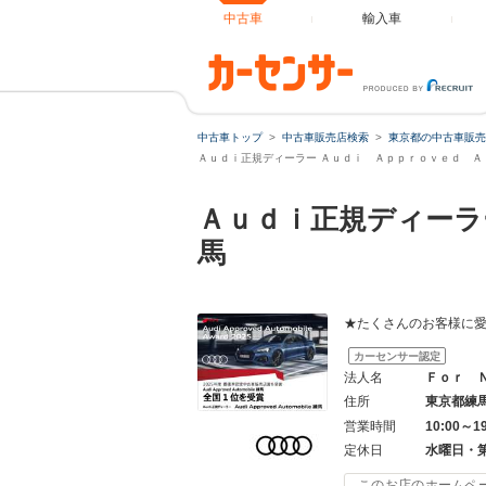
中古車
輸入車
中古車トップ
中古車販売店検索
東京都の中古車販売
Ａｕｄｉ正規ディーラー Ａｕｄｉ Ａｐｐｒｏｖｅｄ Ａ
Ａｕｄｉ正規ディーラ
馬
★たくさんのお客様に愛
カーセンサー認定
法人名
Ｆｏｒ 
住所
東京都練
営業時間
10:00～1
定休日
水曜日・
このお店のホームペ