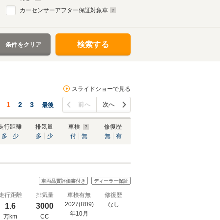
カーセンサーアフター保証対象車
検索する
条件をクリア
スライドショーで見る
1
2
3
前へ
次へ
最後
走行距離
排気量
車検
修復歴
多
少
多
少
付
無
無
有
車両品質評価書付き
ディーラー保証
走行距離
排気量
車検有無
修復歴
2027(R09)
なし
1.6
3000
年10月
万km
CC