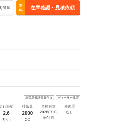
無
在庫確認・見積依頼
り追加
料
車両品質評価書付き
ディーラー保証
走行距離
排気量
車検有無
修復歴
2028(R10)
なし
2.6
2000
年04月
万km
CC