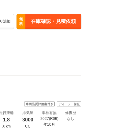
無
在庫確認・見積依頼
り追加
料
車両品質評価書付き
ディーラー保証
走行距離
排気量
車検有無
修復歴
2027(R09)
なし
1.8
3000
年10月
万km
CC