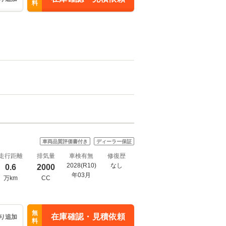
料
車両品質評価書付き
ディーラー保証
走行距離
排気量
車検有無
修復歴
2028(R10)
なし
0.6
2000
年03月
万km
CC
無
在庫確認・見積依頼
り追加
料