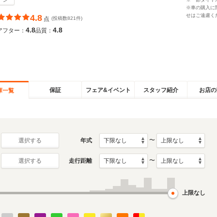
※車の購入に
せはご遠慮く
4.8
点
(投稿数821件)
4.8
4.8
アフター：
品質：
保証
フェア&イベント
スタッフ紹介
お店の
庫一覧
〜
年式
選択する
〜
走行距離
選択する
上限なし