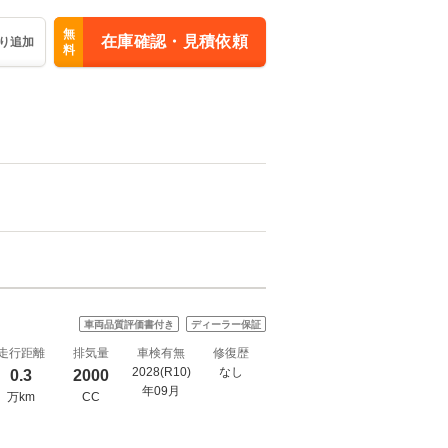
無
在庫確認・見積依頼
り追加
料
車両品質評価書付き
ディーラー保証
走行距離
排気量
車検有無
修復歴
2028(R10)
なし
0.3
2000
年09月
万km
CC