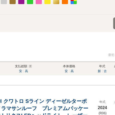
最初
支払総額
本体価格
年式
安
高
安
高
新
古
 TDI クワトロ Sライン ディーゼルターボ
年式
パノラマサンルーフ プレミアムパッケー
2024
(R06)