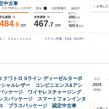
定中古車
お気に入
フロアMTモード付7AT
黒Ｍ
法定整備付
保証付
A
プラン
496
支払総額
本体価格
万円
484
467
B
プラン
.9
.7
505.5
万円
万円
万円
ｕｄｉ Ａｐｐｒｏｖｅｄ
クチコミ評価：
4.8
点（
821
件）
 TDI クワトロ Sライン ディーゼルターボ
年式
パーシャルレザー コンビニエンス&アシ
2024
(R06)
パッケージ ワイヤレスチャージング
ンスパッケージ スマートフォンインタ
ス プラスパッケージ 認定中古車
お気に入