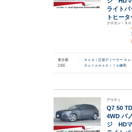
ジ HD
ライトパ
トヒータ
クロカン・ＳＵ
東京都
Ａｕｄｉ正規ディーラー Ａ
23区
Ａｕｔｏｍｏｂｉｌｅ練馬
アウディ
Q7 50
4WD 
ジ HD