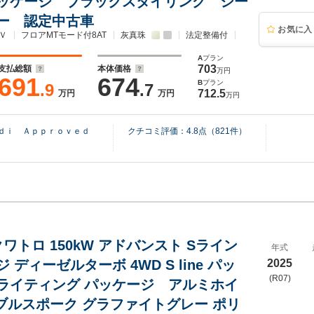
ッケージ ブラックスタイリング シー
ー 認定中古車
お気に入
Ｖ
フロアMTモード付8AT
灰真珠
法定整備付
A
プラン
703
支払総額
本体価格
万円
691
674
B
プラン
.9
.7
712.5
万円
万円
万円
ｕｄｉ Ａｐｐｒｏｖｅｄ
クチコミ評価：
4.8
点（
821
件）
I クワトロ 150kW アドバンスト Sライン
年式
 ディーゼルターボ 4WD S line パッ
2025
(R07)
ライティング パッケージ アルミホイ
ダブルスポーク グラファイトグレー ポリ