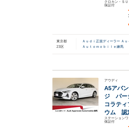
クロカン・ＳＵ
保証付
東京都
Ａｕｄｉ正規ディーラー Ａ
23区
Ａｕｔｏｍｏｂｉｌｅ練馬
アウディ
A5アバント
ジ パー
コラティ
ウム 認
ステーションワ
保証付