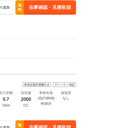
無
在庫確認・見積依頼
り追加
料
車両品質評価書付き
ディーラー保証
走行距離
排気量
車検有無
修復歴
2027(R09)
なし
0.7
2000
年08月
万km
CC
無
在庫確認・見積依頼
り追加