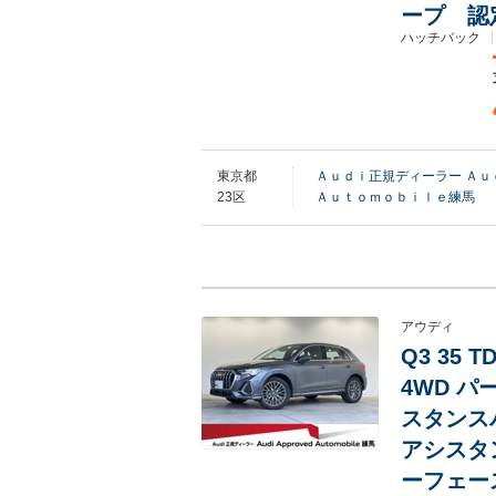
ープ 認
ハッチバック
東京都
Ａｕｄｉ正規ディーラー Ａ
23区
Ａｕｔｏｍｏｂｉｌｅ練馬
アウディ
Q3 35
4WD 
スタンス
アシスタ
ーフェー