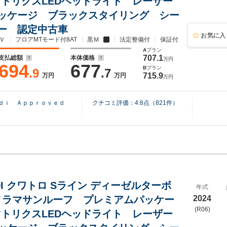
マトリクスLEDヘッドライト レーザー
ッケージ ブラックスタイリング シー
ー 認定中古車
お気に入
Ｖ
フロアMTモード付8AT
黒Ｍ
法定整備付
保証付
A
プラン
707.1
支払総額
本体価格
万円
694
677
B
プラン
.9
.7
715.9
万円
万円
万円
ｕｄｉ Ａｐｐｒｏｖｅｄ
クチコミ評価：
4.8
点（
821
件）
 TDI クワトロ Sライン ディーゼルターボ
年式
パノラマサンルーフ プレミアムパッケー
2024
(R06)
マトリクスLEDヘッドライト レーザー