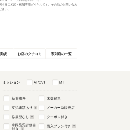
関するご相談・確認専用ダイヤルです。その他のお問い合わ
ださい。
実績
お店のクチコミ
系列店の一覧
ミッション
AT/CVT
MT
新着物件
未登録車
支払総額あり
メーカー系販売店
修復歴なし
クーポン付き
車両品質評価書
購入プラン付き
付き