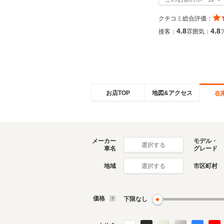
クチコミ総合評価：
4.8
4.8
接客：
雰囲気：
お店TOP
地図&アクセス
在
メーカー
モデル・
選択する
車名
グレード
地域
市区町村
選択する
価格
下限なし