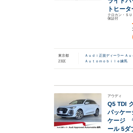
ライトパ
トヒータ
クロカン・ＳＵ
保証付
東京都
Ａｕｄｉ正規ディーラー Ａ
23区
Ａｕｔｏｍｏｂｉｌｅ練馬
アウディ
Q5 TD
パッケージ
ケージ 
ール 5