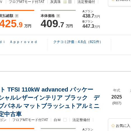
Ｖ
フロアMTモード付7AT
灰真珠
法定整備付
A
プラン
438.7
支払総額
本体価格
万円
425
409
B
プラン
.9
.7
447.3
万円
万円
万円
ｕｄｉ Ａｐｐｒｏｖｅｄ
クチコミ評価：
4.8
点（
821
件）
 TFSI 110kW advanced パッケー
年式
シャルレザーインテリア ブラック デ
2025
(R07)
ブパネル マットブラッシュトアルミニ
定中古車
ゴン
フロアMTモード付7AT
白Ｍ
法定整備付
お気に入
A
プラン