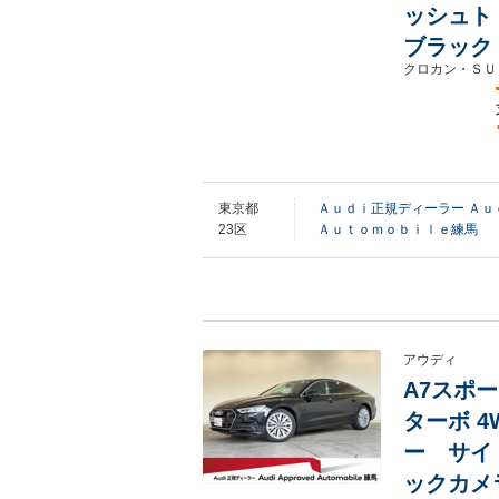
ッシュト
ブラック
クロカン・ＳＵ
東京都
Ａｕｄｉ正規ディーラー Ａ
23区
Ａｕｔｏｍｏｂｉｌｅ練馬
アウディ
A7スポー
ターボ 
ー サイ
ックカメ