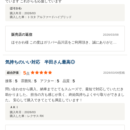
ています これからも応援しています
ほそかわ
購入年月：
2026/03
購入した車：トヨタ アルファードハイブリッド
販売店の返信
2026/03/08
ほそかわ様 この度はガリバー品川店をご利用頂き、誠にありがとう
ございます。 又、数ある中古車店から当店をお選び頂けたことを心
から感謝申し上げます。また、高評価と励みになるコメントも頂き
ありがとうございます。 拘りがある部分にお応えしたいのと、でき
気持ちのいい対応 半田さん最高◎
る限りいい状態でご納車したい想いで一生懸命仕上げさせて頂きま
した。 部品手配もご協力して頂きありがとうございます。 お車の仕
5
総合評価
2026/03/06投稿
点
上がりにもご満足頂けたようで嬉しい想いです。 ほそかわ様、ご家
5
5
5
5
接客 :
族、皆様が車を通じて笑顔になり、喜んで頂ける最上級グレードの
雰囲気 :
アフター :
品質 :
車です。 素敵なカーライフをお過ごしください。 今後ともどうぞ宜
問い合わせから購入、納車までとてもスムーズで、最短で対応していただき
しくお願い致します。 担当 半田
助かりました。 担当の方も感じが良く、終始気持ちよくやり取りができまし
た。 安心して購入できてとても満足しています！
ＡＫＩ
購入年月：
2026/03
購入した車：レクサス RX