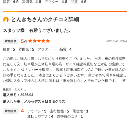
4.9
4.8
4.8
4.9
接客 :
雰囲気 :
アフター :
品質 :
とんきちさんのクチコミ詳細
スタッフ様 有難うございました。
5
総合評価
2026/04/07投稿
点
5
5
‐
4
接客 :
雰囲気 :
アフター :
品質 :
この度は、購入に際しお世話になり有難うございました。 当方、車の程度状態
に厳しく又、駐車場が立体駐車場の為、サイズ確認等親切なご対応に感謝して
おります。 仮ナンバーを取得し、現車を駐車場迄持ち込んで頂いた事が購入の
決め手となりました。 本当にありがとうございます。 実は初めて現車を確認し
た際にスタッフ様のお人柄に 連れは「車を買おう」と決めていた様です。 笑
投稿者：とんきち
購入年月：
2026/04
購入した車：メルセデスＡＭＧ Eクラス
4
5
5
3
デザイン :
走行性能 :
居住性 :
総合評価
4
1
運転しやすさ :
維持費の安さ :