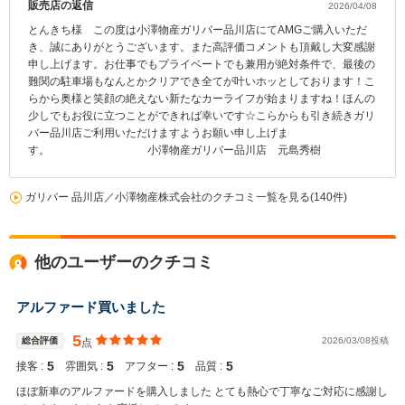
販売店の返信
2026/04/08
とんきち様 この度は小澤物産ガリバー品川店にてAMGご購入いただ
き、誠にありがとうございます。また高評価コメントも頂戴し大変感謝
申し上げます。お仕事でもプライベートでも兼用が絶対条件で、最後の
難関の駐車場もなんとかクリアでき全てが叶いホッとしております！こ
らから奥様と笑顔の絶えない新たなカーライフが始まりますね！ほんの
少しでもお役に立つことができれば幸いです☆こらからも引き続きガリ
バー品川店ご利用いただけますようお願い申し上げま
す。 小澤物産ガリバー品川店 元島秀樹
ガリバー 品川店／小澤物産株式会社のクチコミ一覧を見る(140件)
他のユーザーのクチコミ
アルファード買いました
5
総合評価
2026/03/08投稿
点
5
5
5
5
接客 :
雰囲気 :
アフター :
品質 :
ほぼ新車のアルファードを購入しました とても熱心で丁寧なご対応に感謝し