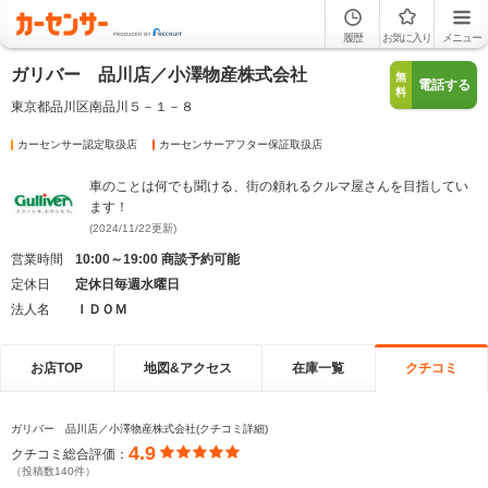
履歴
お気に入り
メニュー
ガリバー 品川店／小澤物産株式会社
無
電話する
料
東京都品川区南品川５－１－８
カーセンサー認定取扱店
カーセンサーアフター保証取扱店
車のことは何でも聞ける、街の頼れるクルマ屋さんを目指してい
ます！
(2024/11/22更新)
営業時間
10:00～19:00 商談予約可能
定休日
定休日毎週水曜日
法人名
ＩＤＯＭ
お店TOP
地図&アクセス
在庫一覧
クチコミ
ガリバー 品川店／小澤物産株式会社(クチコミ詳細)
4.9
クチコミ総合評価：
（投稿数140件）