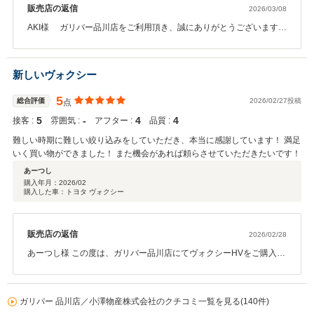
販売店の返信
2026/03/08
AKI様 ガリバー品川店をご利用頂き、誠にありがとうございます。
又、数ある中古車店から当店をお選び頂けたことを心から感謝申し
上げます。 又、高評価と励みになるコメントも頂きありがとうござ
います。 初回商談から楽しい商談をさせて頂きありがとうございま
新しいヴォクシー
した。 これから新しいお車を使用して、AKI様の趣味、生活が豊かに
なるように願っています。 これからはアフターでのお付き合いにな
5
総合評価
2026/02/27投稿
点
ります。今後とも宜しくお願い致します。 またお会いできる日を楽
5
‐
4
4
接客 :
しみにしています。 担当 半田
雰囲気 :
アフター :
品質 :
難しい時期に難しい絞り込みをしていただき、本当に感謝しています！ 満足
いく買い物ができました！ また機会があれば頼らさせていただきたいです！
あーつし
購入年月：
2026/02
購入した車：トヨタ ヴォクシー
販売店の返信
2026/02/28
あーつし様 この度は、ガリバー品川店にてヴォクシーHVをご購入頂
きまして誠にありがとうございました。また高評価も 頂戴し大変励
みとなります。前回カローラツーリングご購入時から ご家族も増
え、今回は室内空間のあるヴォクシーHVをお選びいただきました。
ガリバー 品川店／小澤物産株式会社のクチコミ一覧を見る(140件)
ご家族での旅行や大切な方とのドライブで、ヴォクシー HVが大活躍