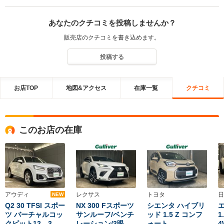
してくれることを期待しております。 これからのあーつし様の安心
安全なカーライフをお過ごしていただくために、少しでもお役立ち
あなたのクチコミを投稿しませんか？
できますよう 店舗全員でサポートさせていただきます。これからも
どうぞ宜しくお願い致します。半田
販売店のクチコミを書き込めます。
投稿する
お店TOP
地図&アクセス
在庫一覧
クチコミ
このお店の在庫
アウディ
レクサス
トヨタ
日
NEW
Q2 30 TFSI スポー
NX 300 Fスポーツ
シエンタ ハイブリ
ツ バーチャルコッ
サンルーフ/ベンチ
ッド 1.5 Z コンフ
1
クピット12、3 …
レーション/3眼
ォート
4