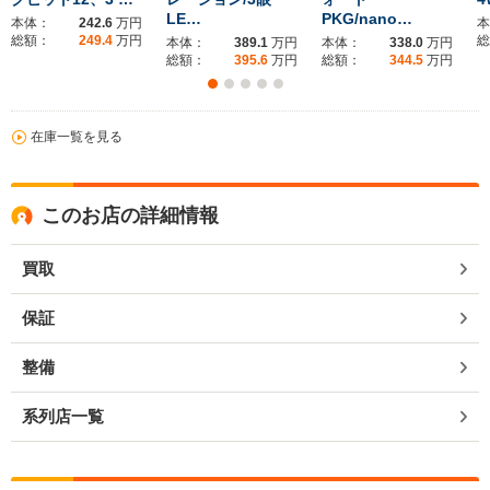
LE…
PKG/nano…
本体：
242.6
万円
本
総額：
249.4
万円
総
本体：
389.1
万円
本体：
338.0
万円
総額：
395.6
万円
総額：
344.5
万円
在庫一覧を見る
このお店の詳細情報
買取
保証
整備
系列店一覧