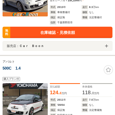
18,100
通常ローン
月々
円
年式
2013
年
走行
8.3
万km
車検
車検整備付
修復
なし
保証
保証無
整備
法定整備付
住所
千葉県野田市
無
在庫確認・見積依頼
料
販売店：
Ｃａｒ Ｂｏｏｎ
アバルト
500C 1.4
購入プラン付
支払総額
本体価格
124.
118.
6
0
万円
万円
年式
2011
年
走行
7.0
万km
車検
'28/04
修復
なし
保証
保証無
整備
法定整備無