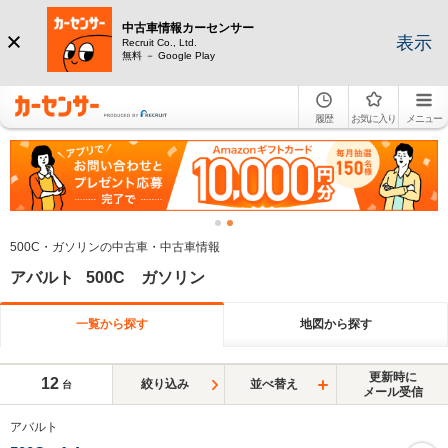
中古車情報カーセンサー
表示
Recruit Co., Ltd.
無料 － Google Play
履歴
お気に入り
メニュー
500C・ガソリンの中古車・中古車情報
アバルト 500C ガソリン
一覧から探す
地図から探す
更新時に
12
絞り込み
並べ替え
台
メール受信
アバルト