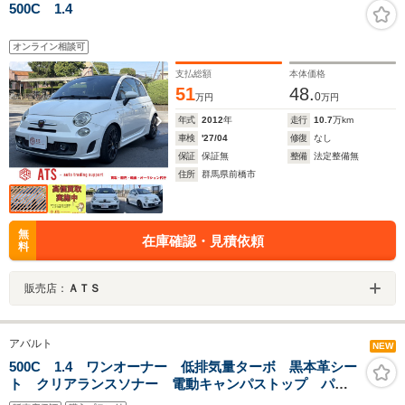
500C 1.4
オンライン相談可
支払総額
本体価格
51
48.
0
万円
万円
年式
2012
年
走行
10.7
万km
車検
'27/04
修復
なし
保証
保証無
整備
法定整備無
住所
群馬県前橋市
無
在庫確認・見積依頼
料
販売店：
ＡＴＳ
アバルト
NEW
500C 1.4 ワンオーナー 低排気量ターボ 黒本革シー
ト クリアランスソナー 電動キャンパストップ パド
ルシフト トルクトランスファーコントロール ブース