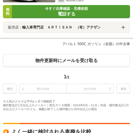
住所
秋田県大仙市
今すぐ在庫確認・見積依頼
無
電話する
料
販売店：
輸入車専門店 ＡＲＴＩＳＡＮ （有）アテザン
アバルト 500C ガソリン（全国）の中古車
物件更新時にメールを受け取る
1
/1
最初
前の30件
次の30件
最後
※人気のクルマは平均1ヶ月で掲載終了
物件数合計1万台以上のメーカー｜算出データ期間：2024年9月～11月｜内容：物件数合計1万
台以上のメーカーのうち、掲載が終了した物件数が1,000台以上の場合
よく一緒に検討される車種を比較