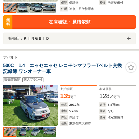
保証
保証無
整備
法定整備付
住所
神奈川県伊勢原市
無
在庫確認・見積依頼
料
販売店：
ＫＩＮＧＢＩＤ
アバルト
500C 1.4 エッセエッセ レコモンマフラーTベルト交換
記録簿 ワンオーナー車
販売店保証
購入プラン付
支払総額
本体価格
135
128.
0
万円
万円
年式
2012
年
走行
5.8
万km
車検
'27/06
修復
なし
保証
保証付
整備
法定整備付
住所
東京都東大和市