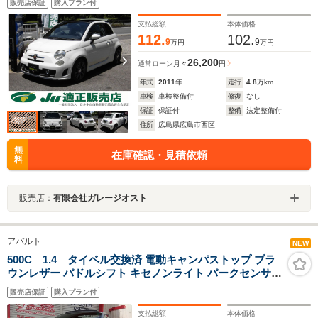
販売店保証
購入プラン付
トメーター インタースコープサウンドシステム 禁煙
車
支払総額
本体価格
112.
102.
9
9
万円
万円
26,200
通常ローン
月々
円
年式
2011
年
走行
4.8
万km
車検
車検整備付
修復
なし
保証
保証付
整備
法定整備付
住所
広島県広島市西区
無
在庫確認・見積依頼
料
販売店：
有限会社ガレージオスト
アバルト
NEW
500C 1.4 タイベル交換済 電動キャンパストップ ブラ
ウンレザー パドルシフト キセノンライト パークセンサー
ETC 16インチAW インタースコープサウンドシステム
販売店保証
購入プラン付
支払総額
本体価格