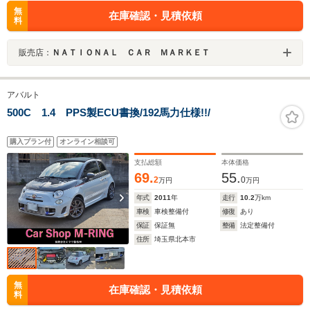
無
在庫確認・見積依頼
料
販売店：
ＮＡＴＩＯＮＡＬ ＣＡＲ ＭＡＲＫＥＴ
アバルト
500C 1.4 PPS製ECU書換/192馬力仕様!!/
購入プラン付
オンライン相談可
支払総額
本体価格
69.
55.
2
0
万円
万円
年式
2011
年
走行
10.2
万km
車検
車検整備付
修復
あり
保証
保証無
整備
法定整備付
住所
埼玉県北本市
無
在庫確認・見積依頼
料