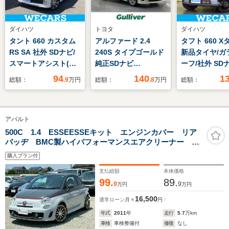
ダイハツ
トヨタ
ダイハツ
タント 660 カスタム
アルファード 2.4
タフト 660 X
RS SA 社外 SDナビ/
240S タイプゴールド
新品タイヤ/ガ
スマートアシスト(ト
純正SDナビ
ーフ/社外 SD
ヨタ・ダイハツ)/両側
(CD/DVD/Bluetooth/
マートアシスト
94
140
1
総額：
.9
万円
総額：
.8
万円
総額：
電動スライドドア/ヘ
フルセグTV)・NSZT-
タ・ダイハツ)
ッドランプ
YA4T 純正フリップ
脱防止支援シス
HID/Bluetooth接
ダウンモニター 前後
ドライブレコ
アバルト
続/ETC/EBD付ABS/横
コーナーセンサー ビ
社外/ヘッドラ
滑り防止装置/アイド
ルトインETC ステア
LED/Bluetoo
500C 1.4 ESSEESSEキット エンジンカバー リア
バッヂ BMC製ハイパフォーマンスエアクリーナー ハ
リングストップ
リングスイッチ 両側
イパフォーマンス仕様コイルスプリング KONI社製FSD
パワースライドドア
購入プラン付
ショックアブソーバー 17インチアロイホイール
支払総額
本体価格
99.
89.
9
9
万円
万円
16,500
通常ローン
月々
円
年式
2011
年
走行
5.7
万km
車検
車検整備付
修復
なし