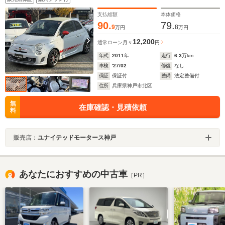
ー ETC 正規ディーラー車 3か月安心保証付
支払総額
本体価格
90.
79.
9
8
万円
万円
12,200
通常ローン
月々
円
年式
2011
年
走行
6.3
万km
車検
'27/02
修復
なし
保証
保証付
整備
法定整備付
住所
兵庫県神戸市北区
無
在庫確認・見積依頼
料
販売店：
ユナイテッドモータース神戸
あなたにおすすめの中古車
［PR］