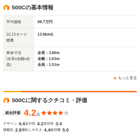
全高
全高
全
500Cの基本情報
1.51m
1.51m
1.
平均価格
88.7万円
全幅
全幅
全
10.15モード
13.9km/L
サイズ
1.63m
1.63m
1.
燃費
全長
全長
(全長x全幅x全高)
3.66m
3.66m
3.
車体寸法
全長：3.66m
(全長x全幅x全
全幅：1.63m
高)
全高：1.51m
ホイールベース
ホイールベース
ホイー
-m
-m
もっと見る
500Cに関するクチコミ・評価
WLTCモード
-
-
-
燃費
4.2
総合評価
点
4.4
4.2
3.4
デザイン :
走行性 :
居住性 :
2.8
4.4
5.0
積載性 :
運転しやすさ :
維持費 :
排気量
1368cc
1368cc
1368cc