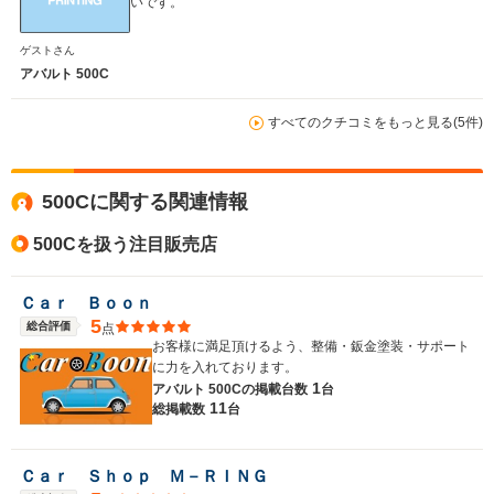
いです。
ゲストさん
アバルト 500C
すべてのクチコミをもっと見る(5件)
500Cに関する関連情報
500Cを扱う注目販売店
Ｃａｒ Ｂｏｏｎ
5
総合評価
点
お客様に満足頂けるよう、整備・鈑金塗装・サポート
に力を入れております。
1
アバルト 500Cの
掲載台数
台
11
総掲載数
台
Ｃａｒ Ｓｈｏｐ Ｍ－ＲＩＮＧ