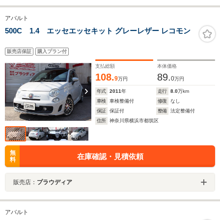
アバルト
500C 1.4 エッセエッセキット グレーレザー レコモン
販売店保証
購入プラン付
支払総額
本体価格
108.
89.
9
0
万円
万円
年式
2011
年
走行
8.0
万km
車検
車検整備付
修復
なし
保証
保証付
整備
法定整備付
住所
神奈川県横浜市都筑区
無
在庫確認・見積依頼
料
販売店：
プラウディア
アバルト