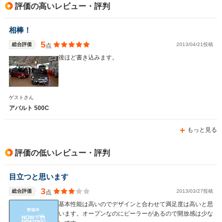
評価の高いレビュー・評判
駆動方式
FF
FF
FF
相棒！
5
総合評価
2013/04/21投稿
点
後ほど書き込みます。
ゲストさん
アバルト 500C
もっと見る
評価の低いレビュー・評判
目立つと思います
3
総合評価
2013/03/27投稿
点
基本性能は高いのでデザインと合わせて満足度は高いと思
います。オープンなのにピーラーがあるので開放感は少な