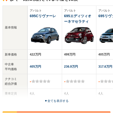
アバルト
アバルト
アバルト
695Cリヴァーレ
695エディツィオ
695リ
ーネマセラティ
基本情報
新車価格
422万円
499万円
405万円
中古車
405万円
236.9万円
317.6万円
平均価格
クチコミ
-
-
-
総合評価
乗車定員
4人
4人
4人
▼
全てを表示する
ドア数
2ドア
2ドア
3ドア