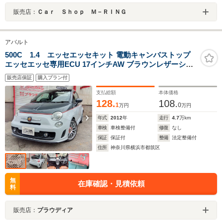
販売店：
Ｃａｒ Ｓｈｏｐ Ｍ－ＲＩＮＧ
アバルト
500C 1.4 エッセエッセキット 電動キャンバストップ
エッセエッセ専用ECU 17インチAW ブラウンレザーシー
ト 社外HDDナビ DTV ETC キセノン エッセエッセローダ
販売店保証
購入プラン付
ウンスプリング パークセンサー パドルシフト
支払総額
本体価格
128.
108.
1
0
万円
万円
年式
2012
年
走行
4.7
万km
車検
車検整備付
修復
なし
保証
保証付
整備
法定整備付
住所
神奈川県横浜市都筑区
無
在庫確認・見積依頼
料
販売店：
プラウディア