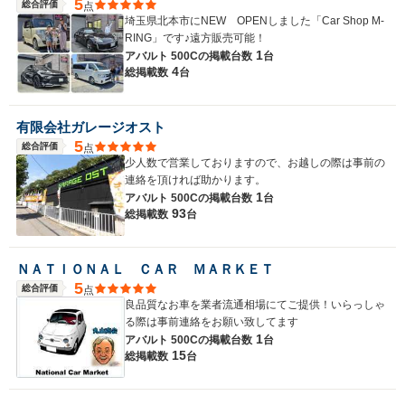
5
総合評価
点
埼玉県北本市にNEW OPENしました「Car Shop M-
RING」です♪遠方販売可能！
1
アバルト 500Cの
掲載台数
台
4
総掲載数
台
有限会社ガレージオスト
5
総合評価
点
少人数で営業しておりますので、お越しの際は事前の
連絡を頂ければ助かります。
1
アバルト 500Cの
掲載台数
台
93
総掲載数
台
ＮＡＴＩＯＮＡＬ ＣＡＲ ＭＡＲＫＥＴ
5
総合評価
点
良品質なお車を業者流通相場にてご提供！いらっしゃ
る際は事前連絡をお願い致してます
1
アバルト 500Cの
掲載台数
台
15
総掲載数
台