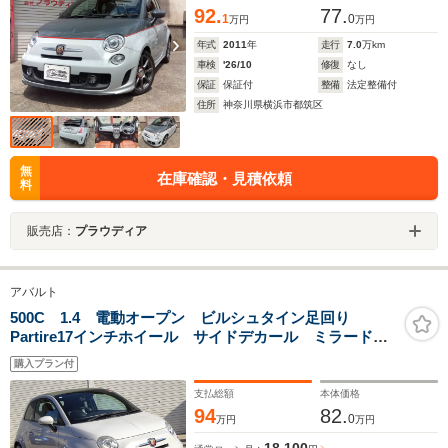
92.
77.
1
0
万円
万円
年式
2011
年
走行
7.0
万km
車検
'26/10
修復
なし
保証
保証付
整備
法定整備付
住所
神奈川県横浜市都筑区
無
在庫確認・見積依頼
料
販売店：
プラウディア
アバルト
500C 1.4 電動オープン ビルシュタイン足回り
Partire17インチホイール サイドデカール ミラードラ
レコ/バックカメラ ETC アームレスト
購入プラン付
支払総額
本体価格
94
82.
0
万円
万円