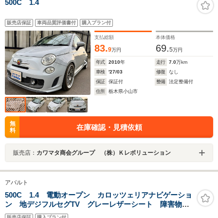
500C 1.4
販売店保証
車両品質評価書付
購入プラン付
支払総額
本体価格
83.
69.
9
5
万円
万円
年式
2010
年
走行
7.0
万km
車検
'27/03
修復
なし
保証
保証付
整備
法定整備付
住所
栃木県小山市
無
在庫確認・見積依頼
料
販売店：
カワマタ商会グループ （株）Ｋレボリューション
アバルト
500C 1.4 電動オープン カロッツェリアナビゲーショ
ン 地デジフルセグTV グレーレザーシート 障害物セ
ンサー 純正キセノンヘッドライト ドライブレコーダ
販売店保証
購入プラン付