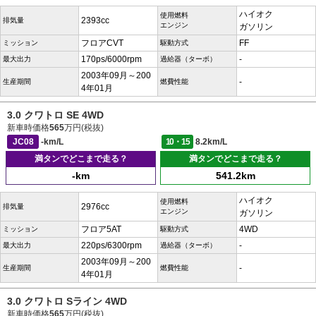
ハイオク
使用燃料
2393cc
排気量
エンジン
ガソリン
フロアCVT
FF
ミッション
駆動方式
170ps/6000rpm
-
最大出力
過給器（ターボ）
2003年09月～200
-
生産期間
燃費性能
4年01月
3.0 クワトロ SE 4WD
新車時価格
565
万円(税抜)
JC08
-km/L
10・15
8.2km/L
満タンでどこまで走る？
満タンでどこまで走る？
-km
541.2km
ハイオク
使用燃料
2976cc
排気量
エンジン
ガソリン
フロア5AT
4WD
ミッション
駆動方式
220ps/6300rpm
-
最大出力
過給器（ターボ）
2003年09月～200
-
生産期間
燃費性能
4年01月
3.0 クワトロ Sライン 4WD
新車時価格
565
万円(税抜)