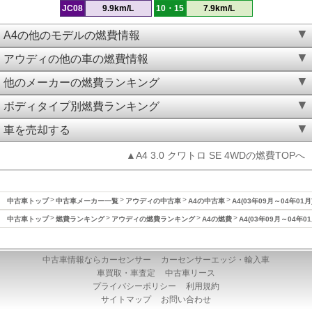
JC08
9.9km/L
10・15
7.9km/L
A4の他のモデルの燃費情報
アウディの他の車の燃費情報
他のメーカーの燃費ランキング
ボディタイプ別燃費ランキング
車を売却する
▲A4 3.0 クワトロ SE 4WDの燃費TOPへ
中古車トップ
中古車メーカー一覧
アウディの中古車
A4の中古車
A4(03年09月～04年01
中古車トップ
燃費ランキング
アウディの燃費ランキング
A4の燃費
A4(03年09月～04年0
中古車情報ならカーセンサー
カーセンサーエッジ・輸入車
車買取・車査定
中古車リース
プライバシーポリシー
利用規約
サイトマップ
お問い合わせ