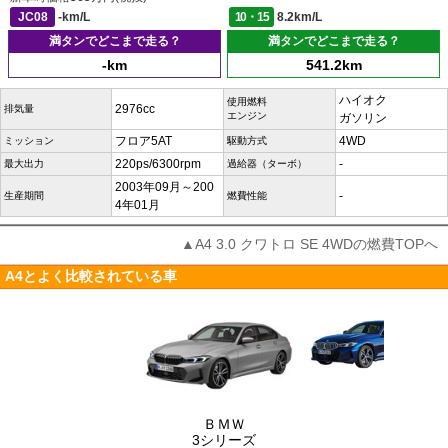
JC08
-km/L
10・15
8.2km/L
満タンでどこまで走る？
満タンでどこまで走る？
-km
541.2km
ハイオク
使用燃料
2976cc
排気量
エンジン
ガソリン
フロア5AT
4WD
ミッション
駆動方式
220ps/6300rpm
-
最大出力
過給器（ターボ）
2003年09月～200
-
生産期間
燃費性能
4年01月
▲A4 3.0 クワトロ SE 4WDの燃費TOPへ
A4とよく比較されている車
ＢＭＷ
3シリーズ