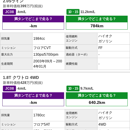
2.0Sライン
新車時価格
399
万円(税抜)
JC08
-km/L
10・15
11.2km/L
満タンでどこまで走る？
満タンでどこまで走る？
-km
784km
ハイオク
使用燃料
1984cc
排気量
エンジン
ガソリン
フロアCVT
FF
ミッション
駆動方式
130ps/5700rpm
-
最大出力
過給器（ターボ）
2003年09月～200
-
生産期間
燃費性能
4年01月
1.8T クワトロ 4WD
新車時価格
428
万円(税抜)
JC08
-km/L
10・15
9.7km/L
満タンでどこまで走る？
満タンでどこまで走る？
-km
640.2km
ハイオク
使用燃料
1780cc
排気量
エンジン
ガソリン
フロア5AT
4WD
ミッション
駆動方式