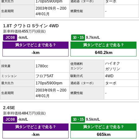
170ps/5900rpm
ターボ
最大出力
過給器（ターボ）
2003年09月～200
-
生産期間
燃費性能
4年01月
1.8T クワトロ Sライン 4WD
新車時価格
455
万円(税抜)
JC08
-km/L
10・15
9.7km/L
満タンでどこまで走る？
満タンでどこまで走る？
-km
640.2km
ハイオク
使用燃料
1780cc
排気量
エンジン
ガソリン
フロア5AT
4WD
ミッション
駆動方式
170ps/5900rpm
ターボ
最大出力
過給器（ターボ）
2003年09月～200
-
生産期間
燃費性能
4年01月
2.4SE
新車時価格
484
万円(税抜)
JC08
-km/L
10・15
9.5km/L
満タンでどこまで走る？
満タンでどこまで走る？
-km
665km