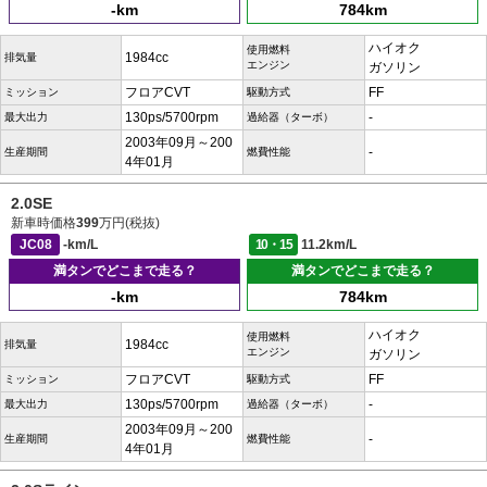
-km
784km
ハイオク
使用燃料
1984cc
排気量
エンジン
ガソリン
フロアCVT
FF
ミッション
駆動方式
130ps/5700rpm
-
最大出力
過給器（ターボ）
2003年09月～200
-
生産期間
燃費性能
4年01月
2.0SE
新車時価格
399
万円(税抜)
JC08
-km/L
10・15
11.2km/L
満タンでどこまで走る？
満タンでどこまで走る？
-km
784km
ハイオク
使用燃料
1984cc
排気量
エンジン
ガソリン
フロアCVT
FF
ミッション
駆動方式
130ps/5700rpm
-
最大出力
過給器（ターボ）
2003年09月～200
-
生産期間
燃費性能
4年01月