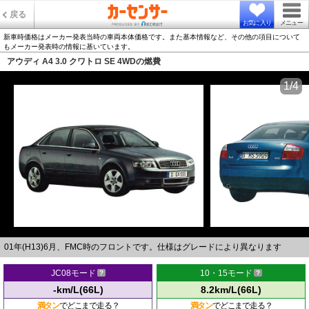
戻る
お気に入り
メニュー
新車時価格はメーカー発表当時の車両本体価格です。また基本情報など、その他の項目について
もメーカー発表時の情報に基いています。
アウディ A4 3.0 クワトロ SE 4WDの燃費
1/4
01年(H13)6月、FMC時のフロントです。仕様はグレードにより異なります
JC08モード
10・15モード
-km/L(66L)
8.2km/L(66L)
満タン
でどこまで走る？
満タン
でどこまで走る？