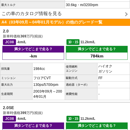
30.6kg・m/3200rpm
最大トルク
この車のカタログ情報を見る
A4（03年09月～04年01月モデル）の他のグレード一覧
2.0
新車時価格
369
万円(税抜)
JC08
-km/L
10・15
11.2km/L
満タンでどこまで走る？
満タンでどこまで走る？
-km
784km
ハイオク
使用燃料
1984cc
排気量
エンジン
ガソリン
フロアCVT
FF
ミッション
駆動方式
130ps/5700rpm
-
最大出力
過給器（ターボ）
2003年09月～200
-
生産期間
燃費性能
4年01月
2.0SE
新車時価格
399
万円(税抜)
JC08
-km/L
10・15
11.2km/L
満タンでどこまで走る？
満タンでどこまで走る？