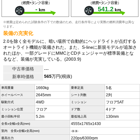
（燃費×タンク容量）
（燃費×タンク容量）
-
541.2
km
km
※燃費は定められた試験条件の下での数値のため、走行条件等により実際の燃料消費率は異な
ります。
装備の充実化
2.0を除く全モデルに、暗い場所で自動的にヘッドライトが点灯する
オートライト機能が装備された。また、S-lineに新規モデルが追加さ
れたほか、一部グレードにMMCとCDチェンジャーが標準装備とな
るなど、装備が充実している。(2003.9)
中古車価格
---
565
万円(税抜)
新車時価格
1660kg
5名
車両重量
乗車定員
2645mm
2列
ホイールベース
シート列数
4WD
フロア5AT
駆動方式
ミッション
フロア
4ドア
ミッション位置
ドア数
5.2m
130mm
最小回転半径
最低地上高
4555x1765x1430
全長x全幅x全高(mm)
-x-x-
室内 全長x全幅x全高(mm)
220ps/6300rpm
最高出力