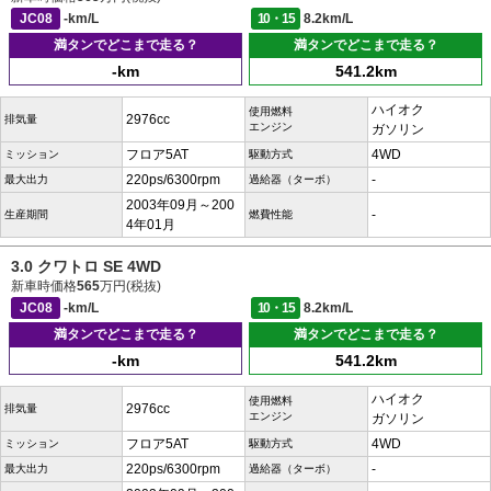
JC08
-km/L
10・15
8.2km/L
満タンでどこまで走る？
満タンでどこまで走る？
-km
541.2km
ハイオク
使用燃料
2976cc
排気量
エンジン
ガソリン
フロア5AT
4WD
ミッション
駆動方式
220ps/6300rpm
-
最大出力
過給器（ターボ）
2003年09月～200
-
生産期間
燃費性能
4年01月
3.0 クワトロ SE 4WD
新車時価格
565
万円(税抜)
JC08
-km/L
10・15
8.2km/L
満タンでどこまで走る？
満タンでどこまで走る？
-km
541.2km
ハイオク
使用燃料
2976cc
排気量
エンジン
ガソリン
フロア5AT
4WD
ミッション
駆動方式
220ps/6300rpm
-
最大出力
過給器（ターボ）