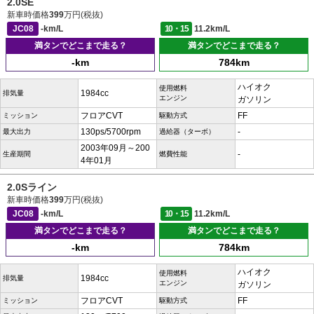
2.0SE
新車時価格
399
万円(税抜)
JC08
-km/L
10・15
11.2km/L
満タンでどこまで走る？
満タンでどこまで走る？
-km
784km
ハイオク
使用燃料
1984cc
排気量
エンジン
ガソリン
フロアCVT
FF
ミッション
駆動方式
130ps/5700rpm
-
最大出力
過給器（ターボ）
2003年09月～200
-
生産期間
燃費性能
4年01月
2.0Sライン
新車時価格
399
万円(税抜)
JC08
-km/L
10・15
11.2km/L
満タンでどこまで走る？
満タンでどこまで走る？
-km
784km
ハイオク
使用燃料
1984cc
排気量
エンジン
ガソリン
フロアCVT
FF
ミッション
駆動方式