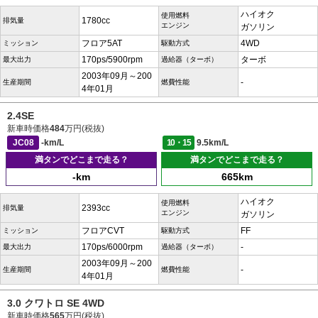
ハイオク
使用燃料
1780cc
排気量
エンジン
ガソリン
フロア5AT
4WD
ミッション
駆動方式
170ps/5900rpm
ターボ
最大出力
過給器（ターボ）
2003年09月～200
-
生産期間
燃費性能
4年01月
2.4SE
新車時価格
484
万円(税抜)
JC08
-km/L
10・15
9.5km/L
満タンでどこまで走る？
満タンでどこまで走る？
-km
665km
ハイオク
使用燃料
2393cc
排気量
エンジン
ガソリン
フロアCVT
FF
ミッション
駆動方式
170ps/6000rpm
-
最大出力
過給器（ターボ）
2003年09月～200
-
生産期間
燃費性能
4年01月
3.0 クワトロ SE 4WD
新車時価格
565
万円(税抜)