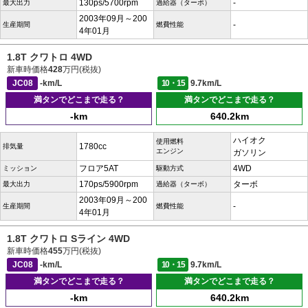
130ps/5700rpm
-
最大出力
過給器（ターボ）
2003年09月～200
-
生産期間
燃費性能
4年01月
1.8T クワトロ 4WD
新車時価格
428
万円(税抜)
JC08
-km/L
10・15
9.7km/L
満タンでどこまで走る？
満タンでどこまで走る？
-km
640.2km
ハイオク
使用燃料
1780cc
排気量
エンジン
ガソリン
フロア5AT
4WD
ミッション
駆動方式
170ps/5900rpm
ターボ
最大出力
過給器（ターボ）
2003年09月～200
-
生産期間
燃費性能
4年01月
1.8T クワトロ Sライン 4WD
新車時価格
455
万円(税抜)
JC08
-km/L
10・15
9.7km/L
満タンでどこまで走る？
満タンでどこまで走る？
-km
640.2km