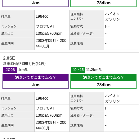
-km
784km
ハイオク
使用燃料
1984cc
排気量
エンジン
ガソリン
フロアCVT
FF
ミッション
駆動方式
130ps/5700rpm
-
最大出力
過給器（ターボ）
2003年09月～200
-
生産期間
燃費性能
4年01月
2.0SE
新車時価格
399
万円(税抜)
JC08
-km/L
10・15
11.2km/L
満タンでどこまで走る？
満タンでどこまで走る？
-km
784km
ハイオク
使用燃料
1984cc
排気量
エンジン
ガソリン
フロアCVT
FF
ミッション
駆動方式
130ps/5700rpm
-
最大出力
過給器（ターボ）
2003年09月～200
-
生産期間
燃費性能
4年01月