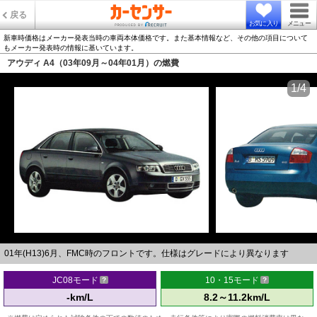
戻る
お気に入り
メニュー
新車時価格はメーカー発表当時の車両本体価格です。また基本情報など、その他の項目について
もメーカー発表時の情報に基いています。
アウディ A4（03年09月～04年01月）の燃費
1/4
01年(H13)6月、FMC時のフロントです。仕様はグレードにより異なります
JC08モード
10・15モード
-km/L
8.2～11.2km/L