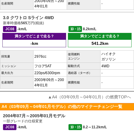
2003年09月～200
-
生産期間
燃費性能
4年01月
3.0 クワトロ Sライン 4WD
新車時価格
565
万円(税抜)
JC08
-km/L
10・15
8.2km/L
満タンでどこまで走る？
満タンでどこまで走る？
-km
541.2km
ハイオク
使用燃料
2976cc
排気量
エンジン
ガソリン
フロア5AT
4WD
ミッション
駆動方式
220ps/6300rpm
-
最大出力
過給器（ターボ）
2003年09月～200
-
生産期間
燃費性能
4年01月
▲A4（03年09月～04年01月）の燃費TOPへ
A4（03年09月～04年01月モデル）の他のマイナーチェンジ一覧
2004年07月～2005年01月モデル
一部グレードの仕様変更
JC08
-km/L
10・15
8.2～11.2km/L