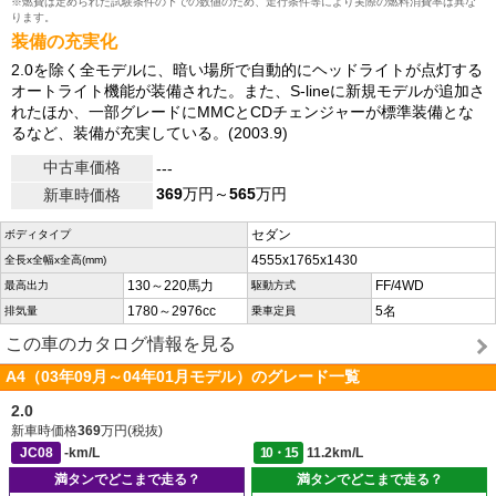
※燃費は定められた試験条件の下での数値のため、走行条件等により実際の燃料消費率は異な
ります。
装備の充実化
2.0を除く全モデルに、暗い場所で自動的にヘッドライトが点灯する
オートライト機能が装備された。また、S-lineに新規モデルが追加さ
れたほか、一部グレードにMMCとCDチェンジャーが標準装備とな
るなど、装備が充実している。(2003.9)
中古車価格
---
369
万円～
565
万円
新車時価格
セダン
ボディタイプ
4555x1765x1430
全長x全幅x全高(mm)
130～220馬力
FF/4WD
最高出力
駆動方式
1780～2976cc
5名
排気量
乗車定員
この車のカタログ情報を見る
A4（03年09月～04年01月モデル）のグレード一覧
2.0
新車時価格
369
万円(税抜)
JC08
-km/L
10・15
11.2km/L
満タンでどこまで走る？
満タンでどこまで走る？