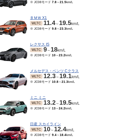
※ JC08モード
7.8
～
21.5
km/L
ＢＭＷ X1
11.4
19.5
WLTC
～
km/L
※ JC08モード
9.8
～
23.3
km/L
レクサス IS
9
18
WLTC
～
km/L
※ JC08モード
10
～
23.2
km/L
メルセデス・ベンツ Cクラス
12.3
19.1
WLTC
～
km/L
※ JC08モード
10.8
～
21.3
km/L
ミニ ミニ
13.2
19.5
WLTC
～
km/L
※ JC08モード
13
～
24.2
km/L
日産 スカイライン
10
12.4
WLTC
～
km/L
※ JC08モード
9.4
～
18.4
km/L