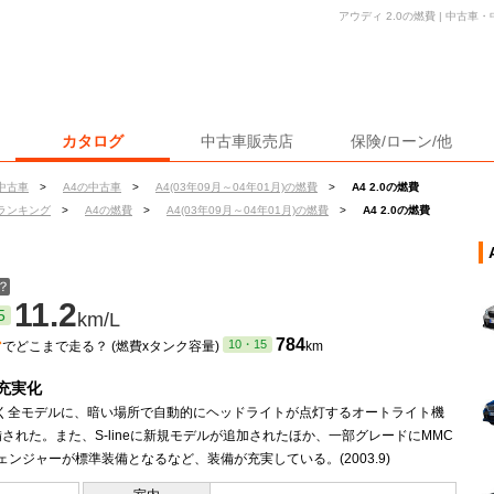
アウディ 2.0の燃費 | 中古
カタログ
中古車販売店
保険/ローン/他
中古車
>
A4の中古車
>
A4(03年09月～04年01月)の燃費
>
A4 2.0の燃費
ランキング
>
A4の燃費
>
A4(03年09月～04年01月)の燃費
>
A4 2.0の燃費
？
11.2
5
km/L
ン
784
10・15
でどこまで走る？ (燃費xタンク容量)
km
充実化
を除く全モデルに、暗い場所で自動的にヘッドライトが点灯するオートライト機
された。また、S-lineに新規モデルが追加されたほか、一部グレードにMMC
ェンジャーが標準装備となるなど、装備が充実している。(2003.9)