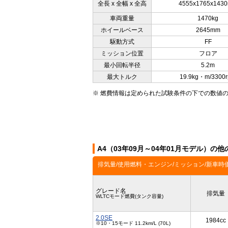
全長 x 全幅 x 全高
4555x1765x143
車両重量
1470kg
ホイールベース
2645mm
駆動方式
FF
ミッション位置
フロア
最小回転半径
5.2m
最大トルク
19.9kg・m/3300
※ 燃費情報は定められた試験条件の下での数値
A4（03年09月～04年01月モデル）の
排気量/使用燃料・エンジン/ミッション/新車時
グレード名
排気量
WLTCモード燃費(タンク容量)
2.0SE
1984cc
※10・15モード 11.2km/L (70L)