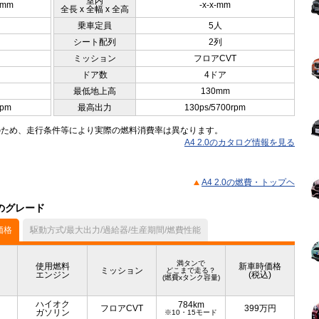
室内
0mm
-x-x-mm
全長 x 全幅 x 全高
乗車定員
5人
シート配列
2列
ミッション
フロアCVT
ドア数
4ドア
最低地上高
130mm
rpm
最高出力
130ps/5700rpm
のため、走行条件等により実際の燃料消費率は異なります。
A4 2.0のカタログ情報を見る
A4 2.0の燃費・トップヘ
他のグレード
価格
駆動方式/最大出力/過給器/生産期間/燃費性能
満タンで
使用燃料
新車時価格
ミッション
どこまで走る？
エンジン
(税込)
(燃費xタンク容量)
ハイオク
784km
フロアCVT
399
万円
ガソリン
※10・15モード