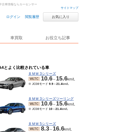
車・中古車情報ならカーセンサー
サイトマップ
ログイン
閲覧履歴
お気に入り
車買取
お役立ち記事
A4とよく比較されている車
ＢＭＷ 3シリーズ
10.6
15.6
WLTC
～
km/L
※ JC08モード
9.9
～
21.4
km/L
ＢＭＷ 3シリーズツーリング
10.6
15.6
WLTC
～
km/L
※ JC08モード
10
～
21.4
km/L
ＢＭＷ 5シリーズ
8.3
16.6
WLTC
～
km/L