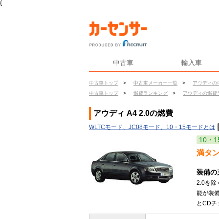
{
中古車
輸入車
中古車トップ
>
中古車メーカー一覧
>
アウディの
中古車トップ
>
燃費ランキング
>
アウディの燃費
アウディ A4 2.0の燃費
WLTCモード、JC08モード、10・15モードとは
10・1
満タ
装備の
2.0
能が装備
とCDチ