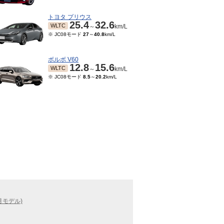
トヨタ プリウス
25.4
32.6
WLTC
～
km/L
※ JC08モード
27
～
40.8
km/L
ボルボ V60
12.8
15.6
WLTC
～
km/L
※ JC08モード
8.5
～
20.2
km/L
1月モデル)