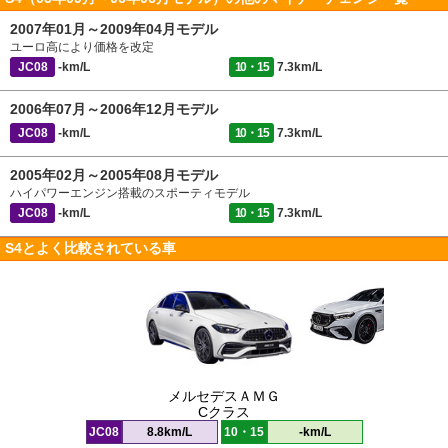
2007年01月～2009年04月モデル
ユーロ高により価格を改定
JC08
-km/L
10・15
7.3km/L
2006年07月～2006年12月モデル
JC08
-km/L
10・15
7.3km/L
2005年02月～2005年08月モデル
ハイパワーエンジン搭載のスポーティモデル
JC08
-km/L
10・15
7.3km/L
S4とよく比較されている車
メルセデスＡＭＧ
Cクラス
JC08
8.8km/L
10・15
-km/L