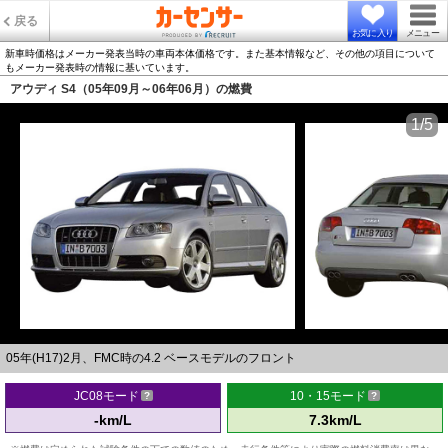
戻る
お気に入り
メニュー
新車時価格はメーカー発表当時の車両本体価格です。また基本情報など、その他の項目について
もメーカー発表時の情報に基いています。
アウディ S4（05年09月～06年06月）の燃費
1/5
05年(H17)2月、FMC時の4.2 ベースモデルのフロント
JC08モード
10・15モード
-km/L
7.3km/L