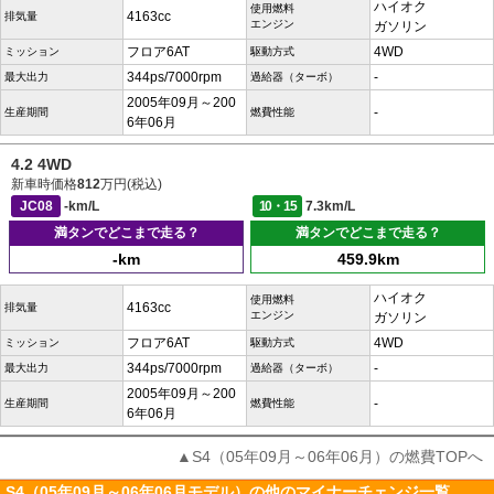
ハイオク
使用燃料
4163cc
排気量
エンジン
ガソリン
フロア6AT
4WD
ミッション
駆動方式
344ps/7000rpm
-
最大出力
過給器（ターボ）
2005年09月～200
-
生産期間
燃費性能
6年06月
4.2 4WD
新車時価格
812
万円(税込)
JC08
-km/L
10・15
7.3km/L
満タンでどこまで走る？
満タンでどこまで走る？
-km
459.9km
ハイオク
使用燃料
4163cc
排気量
エンジン
ガソリン
フロア6AT
4WD
ミッション
駆動方式
344ps/7000rpm
-
最大出力
過給器（ターボ）
2005年09月～200
-
生産期間
燃費性能
6年06月
▲S4（05年09月～06年06月）の燃費TOPへ
S4（05年09月～06年06月モデル）の他のマイナーチェンジ一覧