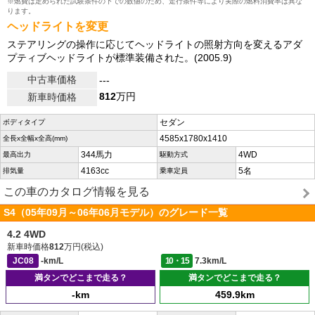
※燃費は定められた試験条件の下での数値のため、走行条件等により実際の燃料消費率は異な
ります。
ヘッドライトを変更
ステアリングの操作に応じてヘッドライトの照射方向を変えるアダ
プティブヘッドライトが標準装備された。(2005.9)
中古車価格
---
812
万円
新車時価格
セダン
ボディタイプ
4585x1780x1410
全長x全幅x全高(mm)
344馬力
4WD
最高出力
駆動方式
4163cc
5名
排気量
乗車定員
この車のカタログ情報を見る
S4（05年09月～06年06月モデル）のグレード一覧
4.2 4WD
新車時価格
812
万円(税込)
JC08
-km/L
10・15
7.3km/L
満タンでどこまで走る？
満タンでどこまで走る？
-km
459.9km