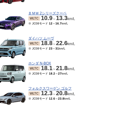
ＢＭＷ 2シリーズクーペ
10.9
13.3
WLTC
～
km/L
※ JC08モード
12
～
16.7
km/L
ダイハツ ムーヴ
18.8
22.6
WLTC
～
km/L
※ JC08モード
23
～
31
km/L
ホンダ N-BOX
18.1
21.8
WLTC
～
km/L
※ JC08モード
18.2
～
27
km/L
フォルクスワーゲン ゴルフ
12.3
20.8
WLTC
～
km/L
※ JC08モード
12.6
～
23.8
km/L