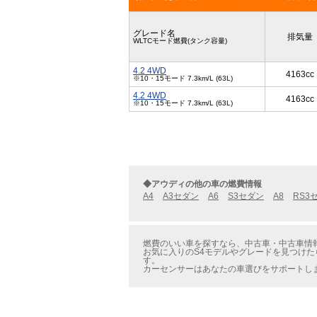
グレード名
排気量
WLTCモード燃費(タンク容量)
4.2 4WD
4163cc
※10・15モード 7.3km/L (63L)
4.2 4WD
4163cc
※10・15モード 7.3km/L (63L)
◆アウディの他の車の燃費情報
A4
A3セダン
A6
S3セダン
A8
RS3
燃費のいい車を探すなら、中古車・中古車情報の
お気に入りのS4モデルやグレードを見つけた
す。
カーセンサーはあなたの車選びをサポートし