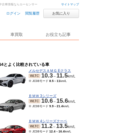
車・中古車情報ならカーセンサー
サイトマップ
ログイン
閲覧履歴
お気に入り
車買取
お役立ち記事
S4とよく比較されている車
メルセデスＡＭＧ Eクラス
10.3
11.5
WLTC
～
km/L
※ JC08モード
8.5
～
11
km/L
ＢＭＷ 3シリーズ
10.6
15.6
WLTC
～
km/L
※ JC08モード
9.9
～
21.4
km/L
ＢＭＷ 4シリーズクーペ
11.2
13.5
WLTC
～
km/L
※ JC08モード
12.4
～
16.4
km/L