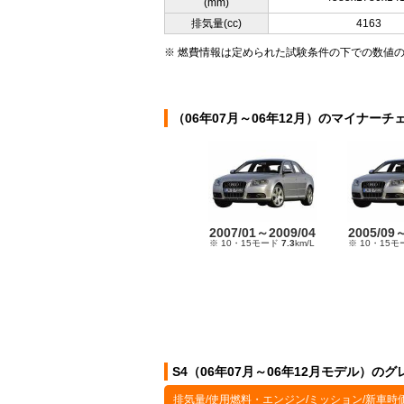
(mm)
排気量(cc)
4163
※ 燃費情報は定められた試験条件の下での数値
（06年07月～06年12月）のマイナーチ
2007/01～2009/04
2005/09
※ 10・15モード
7.3
km/L
※ 10・15
S4（06年07月～06年12月モデル）のグ
排気量/使用燃料・エンジン/ミッション/新車時