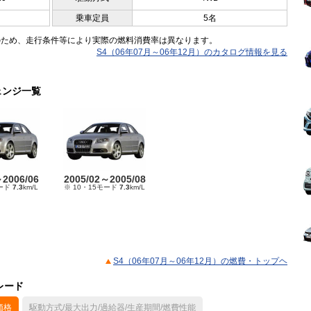
乗車定員
5名
のため、走行条件等により実際の燃料消費率は異なります。
S4（06年07月～06年12月）のカタログ情報を見る
ェンジ一覧
～2006/06
2005/02～2005/08
モード
7.3
km/L
※ 10・15モード
7.3
km/L
S4（06年07月～06年12月）の燃費・トップヘ
レード
価格
駆動方式/最大出力/過給器/生産期間/燃費性能