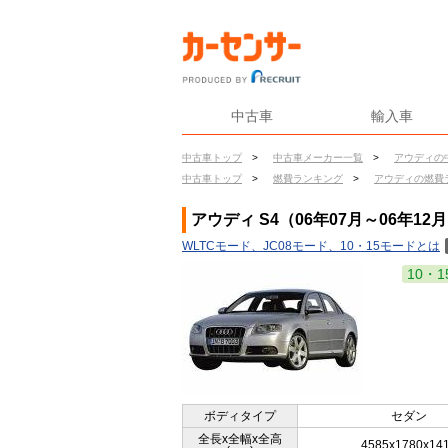
中古車
輸入車
中古車トップ
>
中古車メーカー一覧
>
アウディの
中古車トップ
>
燃費ランキング
>
アウディの燃費
アウディ S4（06年07月～06年12
WLTCモード、JC08モード、10・15モードとは
10・1
ボディタイプ
セダン
全長x全幅x全高
4585x1780x14