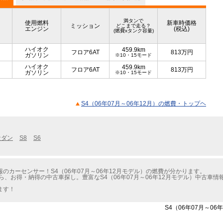
満タンで
使用燃料
新車時価格
ミッション
どこまで走る？
エンジン
(税込)
(燃費xタンク容量)
ハイオク
459.9km
フロア6AT
813
万円
ガソリン
※10・15モード
ハイオク
459.9km
フロア6AT
813
万円
ガソリン
※10・15モード
S4（06年07月～06年12月）の燃費・トップヘ
セダン
S8
S6
カーセンサー！S4（06年07月～06年12月モデル）の燃費が分かります。
ら、お得・納得の中古車探し。豊富なS4（06年07月～06年12月モデル）中古車
ます！
S4（06年07月～0