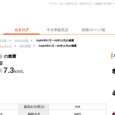
アウディ S4（06年07月～06年12月）の燃費 | 中古
カタログ
中古車販売店
保険/ローン/他
中古車
>
S4の中古車
>
S4(06年07月～06年12月)の燃費
ランキング
>
S4の燃費
>
S4(06年07月～06年12月)の燃費
月）の燃費
？
7.3
5
km/L
最高出力(馬力)
344
10
駆動方式
4WD