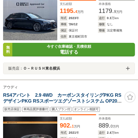
支払総額
本体価格
1195.
1179.
4
9
万円
万円
年式
2023
年
走行
0.3
万km
車検
'26/12
修復
なし
保証
保証付
整備
法定整備無
住所
東京都町田市
今すぐ在庫確認・見積依頼
無
電話する
料
販売店：
Ｏ－ＲＵＳＨ東名横浜
アウディ
RS4アバント 2.9 4WD カーボンスタイリングPKG RS
デザインPKG RSスポーツエグゾーストシステム OP20イ
ンチブラックAW レッドキャリパー パノラマSR カーボン
販売店保証
車両品質評価書付
購入プラン付
オンライン相談可
インテリアトリム TVチューナー パークアシストPKG ブ
ラックAudiリング
支払総額
本体価格
902.
889.
1
0
万円
万円
年式
2021
年
走行
2.4
万km