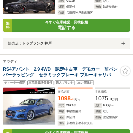
車検
'26/10
修復
なし
保証
保証付
整備
法定整備付
住所
兵庫県神戸市東灘区
今すぐ在庫確認・見積依頼
無
電話する
料
販売店：
トップランク 神戸
アウディ
RS4アバント 2.9 4WD 認定中古車 デモカー 前バン
パーラッピング セラミックブレーキ ブルーキャリパー
カーボンスタイリングPKG パノラマSR RSスポーツエキ
ディーラー保証
車両品質評価書付
購入プラン付
360°画像付
ゾースト TVチューナー ヘッドアップディスプレイ プラ
イバシーガラス
支払総額
本体価格
1098.
1075.
8
0
万円
万円
年式
2023
年
走行
0.7
万km
車検
車検整備付
修復
なし
保証
保証付
整備
法定整備付
住所
京都府京都市伏見区
今すぐ在庫確認・見積依頼