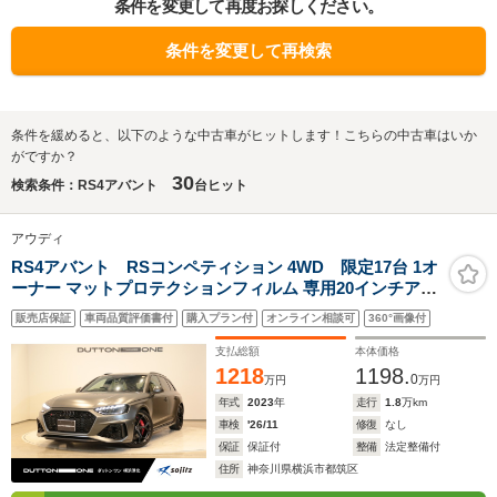
条件を変更して再度お探しください。
条件を変更して再検索
条件を緩めると、以下のような中古車がヒットします！こちらの中古車はいか
がですか？
30
検索条件：RS4アバント
台ヒット
アウディ
RS4アバント RSコンペティション 4WD 限定17台 1オ
ーナー マットプロテクションフィルム 専用20インチアル
ミホイール マットカーボンエクステリアパッケージ コン
販売店保証
車両品質評価書付
購入プラン付
オンライン相談可
360°画像付
フォートパッケージ ブラックAudiRings RSスポーツエキ
ゾーストプラス シートヒーター
支払総額
本体価格
1218
1198.
0
万円
万円
年式
2023
年
走行
1.8
万km
車検
'26/11
修復
なし
保証
保証付
整備
法定整備付
住所
神奈川県横浜市都筑区