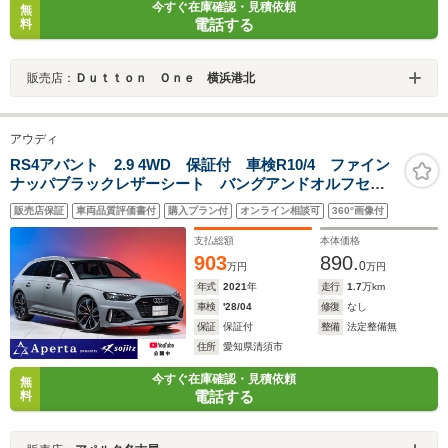
今すぐ在庫確認・見積依頼
無
電話する
料
販売店：
Ｄｕｔｔｏｎ Ｏｎｅ 横浜港北
アウディ
RS4アバント 2.9 4WD 保証付 車検R10/4 ファイン
ナッパブラックレザーシート バングアンドオルフセン
オーディオ マトリクスLEDヘッドライト 20インチア
販売店保証
車両品質評価書付
購入プラン付
オンライン相談可
360°画像付
ルミ レッドキャリパー バーチャルコックピット パ
ークアシストパッケージ
支払総額
本体価格
903
890.
0
万円
万円
年式
2021
年
走行
1.7
万km
車検
'28/04
修復
なし
保証
保証付
整備
法定整備無
住所
愛知県清須市
今すぐ在庫確認・見積依頼
無
電話する
料