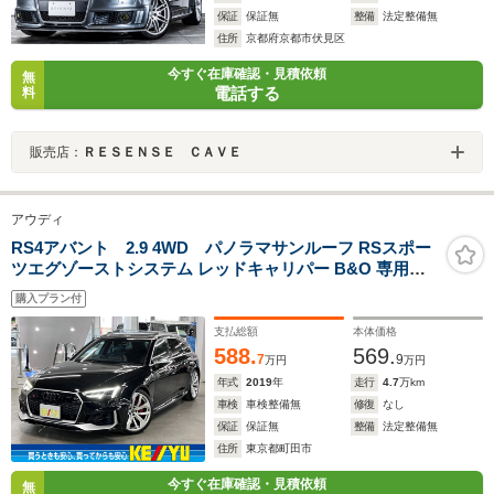
保証
保証無
整備
法定整備無
住所
京都府京都市伏見区
今すぐ在庫確認・見積依頼
無
電話する
料
販売店：
ＲＥＳＥＮＳＥ ＣＡＶＥ
アウディ
RS4アバント 2.9 4WD パノラマサンルーフ RSスポー
ツエグゾーストシステム レッドキャリパー B&O 専用レ
ザー 前後シートヒーター HUD バーチャルコックピット
購入プラン付
パークアシスト サラウンドビュー マトリクスLED MMIナ
ビ ETC2.0
支払総額
本体価格
588.
569.
7
9
万円
万円
年式
2019
年
走行
4.7
万km
車検
車検整備無
修復
なし
保証
保証無
整備
法定整備無
住所
東京都町田市
今すぐ在庫確認・見積依頼
無