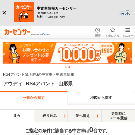
中古車情報カーセンサー
表示
Recruit Co., Ltd.
無料 － Google Play
履歴
お気に入り
メニュー
RS4アバント(山形県)の中古車・中古車情報
アウディ RS4アバント 山形県
一覧から探す
地図から探す
更新時に
0
絞り込み
並べ替え
台
メール受信
0
ご指定の条件に該当する中古車は
台です。