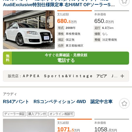
AudiExclusive特別仕様限定車 右H/6MT OPソーラーSR
ホワイトスタイルLTD(ホワイトFグリル&サイドモール/チ
支払総額
本体価格
タンルックドアミラー&マフラー/マットグレー19AW/ス
680.
650.
ポーツサスペンション+/RS4ロゴ黒革バケットシート)
5
0
万円
万円
年式
2008
年
走行
6.3
万km
車検
車検整備無
修復
なし
保証
保証無
整備
法定整備無
住所
東京都板橋区
今すぐ在庫確認・見積依頼
無
電話する
料
販売店：
ＡＰＰＥＡ Ｓｐｏｒｔｓ＆Ｖｉｎｔａｇｅ アピア ＪＵ適正販売店
アウディ
RS4アバント RSコンペティション 4WD 認定中古車
ディーラー保証
購入プラン付
オンライン相談可
支払総額
本体価格
1071.
1058.
5
0
万円
万円