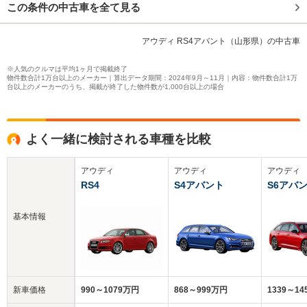
この条件の中古車を全て見る
アウディ RS4アバント（山形県）の中古車
※人気のクルマは平均1ヶ月で掲載終了
物件数合計1万台以上のメーカー｜算出データ期間：2024年9月～11月｜内容：物件数合計1万
台以上のメーカーのうち、掲載が終了した物件数が1,000台以上の場合
よく一緒に検討される車種を比較
アウディ
アウディ
アウディ
RS4
S4アバント
S6アバ
基本情報
新車価格
990～1079万円
868～999万円
1339～1