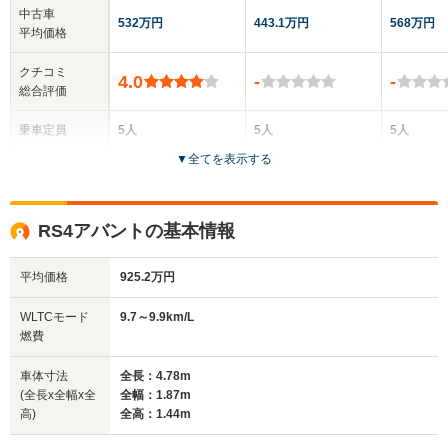
中古車
532万円
443.1万円
568万円
平均価格
クチコミ
4.0
-
-
総合評価
乗車定員
5人
5人
5人
▼
全てを表示する
ドア数
4ドア
5ドア
5ドア
全高
全高
全
RS4アバントの基本情報
1.41m～1.42m
1.44m
1.
平均価格
925.2万円
全幅
全幅
全
WLTCモード
9.7～9.9km/L
サイズ
1.83m
1.84m～1.85m
1.
燃費
全長
全長
(全長x全幅x全高)
4.59m
4.75m～4.77m
4.
車体寸法
全長：4.78m
(全長x全幅x全
全幅：1.87m
高)
全高：1.44m
ホイールベース
ホイールベース
ホイー
-m
-m