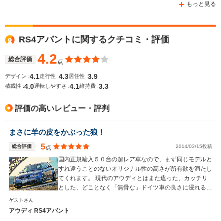
もっと見る
10.6～11.0km/L
└市街地:7.1～
9.5～9.8k
RS4アバントに関するクチコミ・評価
7.5km/L
└市街地:6.
WLTCモード
-
└郊外:10.8～
└郊外:9.5
燃費
4.2
11.3km/L
└高速道路:
総合評価
点
└高速道路:13.2～
12.0km/L
4.1
4.3
3.9
デザイン :
走行性 :
居住性 :
13.7km/L
4.0
4.1
3.3
積載性 :
運転しやすさ :
維持費 :
排気量
4163cc
2994cc
2893cc
評価の高いレビュー・評判
駆動方式
4WD
4WD
4WD
まさに羊の皮をかぶった狼！
5
総合評価
2014/03/15投稿
点
国内正規輸入５０台の超レア車なので、まず同じモデルと
すれ違うことのないオリジナル性の高さが所有欲を満たし
てくれます。 現代のアウディとはまた違った、カッチリ
とした、どことなく「無骨な」ドイツ車の良さに浸れる車
ではないでしょうか！
ゲストさん
アウディ RS4アバント