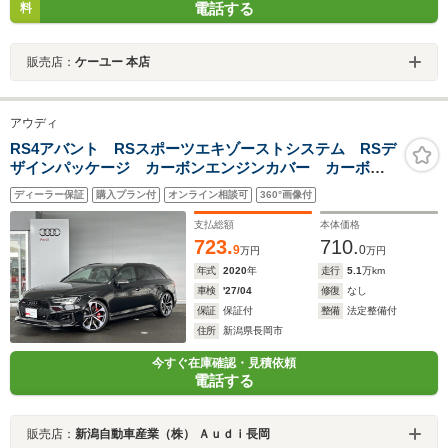
電話する
料
販売店：
ケーユー 本店
アウディ
RS4アバント RSスポーツエキゾーストシステム RSデ
ザインパッケージ カーボンエンジンカバー カーボン
スタイリングパッケージ(グロスブラック) プライバシー
ディーラー保証
購入プラン付
オンライン相談可
360°画像付
ガラス
支払総額
本体価格
723.
710.
9
0
万円
万円
年式
2020
年
走行
5.1
万km
車検
'27/04
修復
なし
保証
保証付
整備
法定整備付
住所
新潟県長岡市
今すぐ在庫確認・見積依頼
電話する
販売店：
新潟自動車産業（株） Ａｕｄｉ長岡