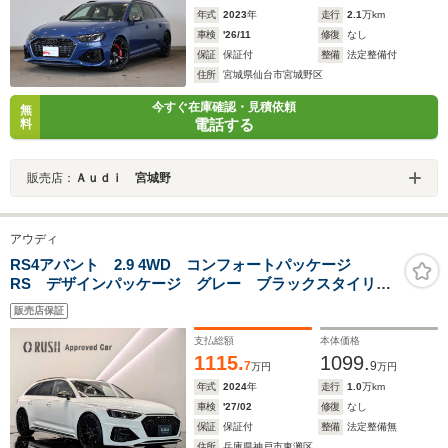
年式
2023
年
走行
2.1
万km
車検
'26/11
修復
なし
保証
保証付
整備
法定整備付
住所
宮城県仙台市宮城野区
今すぐ在庫確認・見積依頼
無
電話する
料
販売店：
Ａｕｄｉ 宮城野
アウディ
RS4アバント 2.9 4WD コンフォートパッケージ
RS デザインパッケージ グレー ブラックスタイリン
グパッケージ RSスポーツエキゾーストシステム デコ
販売店保証
ラティブパネル カーボンツイル TV カラードブレー
キキャリパーレッド
支払総額
本体価格
1115.
1099.
7
9
万円
万円
年式
2024
年
走行
1.0
万km
車検
'27/02
修復
なし
保証
保証付
整備
法定整備無
住所
兵庫県神戸市東灘区