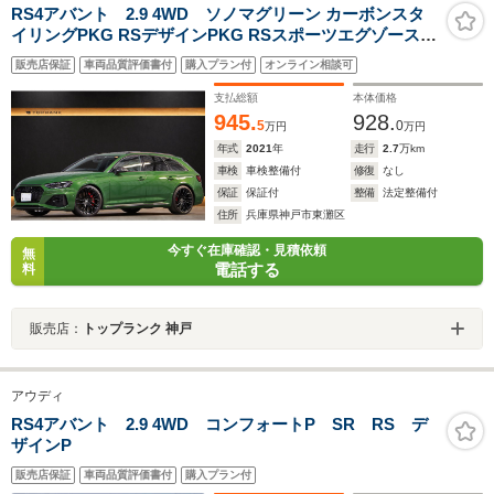
RS4アバント 2.9 4WD ソノマグリーン カーボンスタ
イリングPKG RSデザインPKG RSスポーツエグゾースト
OP20インチブラックAW レッドキャリパー パノラマサン
販売店保証
車両品質評価書付
購入プラン付
オンライン相談可
ルーフ TVチューナー ブラックAudiリング カーボンイン
テリア パークアシスト
支払総額
本体価格
945.
928.
5
0
万円
万円
年式
2021
年
走行
2.7
万km
車検
車検整備付
修復
なし
保証
保証付
整備
法定整備付
住所
兵庫県神戸市東灘区
今すぐ在庫確認・見積依頼
無
電話する
料
販売店：
トップランク 神戸
アウディ
RS4アバント 2.9 4WD コンフォートP SR RS デ
ザインP
販売店保証
車両品質評価書付
購入プラン付