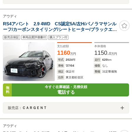
アウディ
RS4アバント 2.9 4WD CS認定5A/左H/パノラマサンル
ーフ/カーボンスタイリング/シートヒーター/ブラックエン
ブレム/マトリクスLEDライト/バング&オルフセ
販売店保証
車両品質評価書付
購入プラン付
ン/ACC/LKA/BSM/バーチャルコックピット/MMIナ
ビ/DRC付スポーツサス/20インチAW
支払総額
本体価格
1160
1150.
0
万円
万円
年式
2024
年
走行
620
km
車検
'27/04
修復
なし
保証
保証付
整備
法定整備無
住所
東京都杉並区
今すぐ在庫確認・見積依頼
無
電話する
料
販売店：
ＣＡＲＧＥＮＴ
アウディ