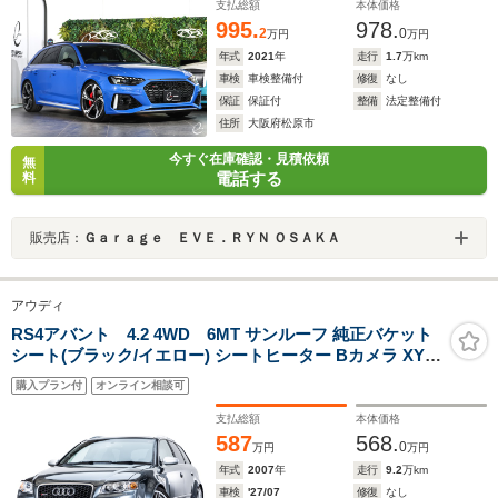
支払総額
本体価格
995.
978.
2
0
万円
万円
年式
2021
年
走行
1.7
万km
車検
車検整備付
修復
なし
保証
保証付
整備
法定整備付
住所
大阪府松原市
今すぐ在庫確認・見積依頼
無
電話する
料
販売店：
Ｇａｒａｇｅ ＥＶＥ．ＲＹＮ ＯＳＡＫＡ
アウディ
RS4アバント 4.2 4WD 6MT サンルーフ 純正バケット
シート(ブラック/イエロー) シートヒーター Bカメラ XYZ
車高調 スエードステアリング 社外スタビライザー マフラ
購入プラン付
オンライン相談可
ーバルブコントロール
支払総額
本体価格
587
568.
0
万円
万円
年式
2007
年
走行
9.2
万km
車検
'27/07
修復
なし