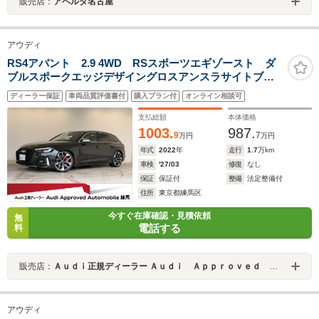
販売店：
アペルタ名古屋
アウディ
RS4アバント 2.9 4WD RSスポーツエギゾースト ダ
ブルスポークエッジデザイングロスアンスラサイトブラ
ックAW レッドキャリパー TVチューナー サラウンド
ディーラー保証
車両品質評価書付
購入プラン付
オンライン相談可
ビューカメラ スマートフォンワイヤレスチャージン
グ 認定中古車
支払総額
本体価格
1003.
987.
9
7
万円
万円
年式
2022
年
走行
1.7
万km
車検
'27/03
修復
なし
保証
保証付
整備
法定整備付
住所
東京都練馬区
今すぐ在庫確認・見積依頼
無
電話する
料
販売店：
Ａｕｄｉ正規ディーラー Ａｕｄｉ Ａｐｐｒｏｖｅｄ Ａｕｔｏｍｏｂｉｌｅ練馬
アウディ