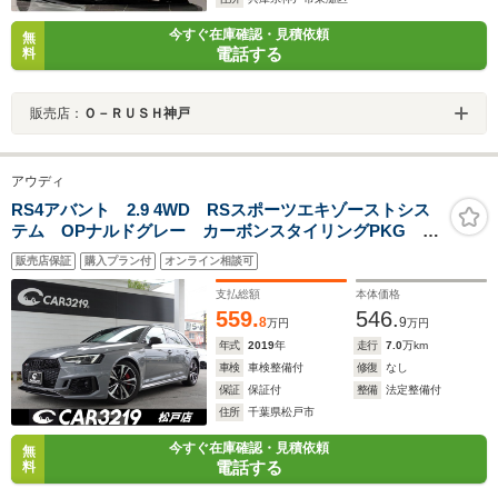
今すぐ在庫確認・見積依頼
無
電話する
料
販売店：
Ｏ－ＲＵＳＨ神戸
アウディ
RS4アバント 2.9 4WD RSスポーツエキゾーストシス
テム OPナルドグレー カーボンスタイリングPKG レ
ッドブレーキキャリパー マトリクスLEDヘッドライ
販売店保証
購入プラン付
オンライン相談可
ト ACC アウディプレゼンス シートヒーター
Bang&Olufsenサウンド ETC
支払総額
本体価格
559.
546.
8
9
万円
万円
年式
2019
年
走行
7.0
万km
車検
車検整備付
修復
なし
保証
保証付
整備
法定整備付
住所
千葉県松戸市
今すぐ在庫確認・見積依頼
無
電話する
料