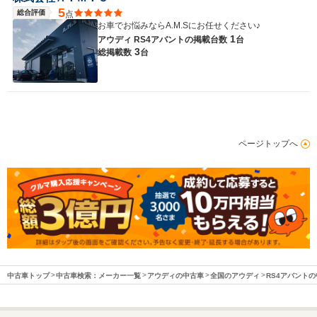
5
総合評価
点
お車でお悩みならA.M.Sにお任せください♪
1
アウディ RS4アバントの
掲載台数
台
3
総掲載数
台
ページトップへ
中古車トップ
中古車検索：メーカー一覧
アウディの中古車
全国のアウディ
RS4アバント