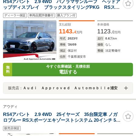
RS4アバント 2.9 4WD パノラマサンルーフ ヘッドア
ップディスプレイ ブラックスタイリングPKG RSスポ
ーツエキゾースト RSデザインPKGレッド パークアシ
ディーラー保証
車両品質評価書付
購入プラン付
スト キャリパーレッド プライバシーガラス TV
支払総額
本体価格
1143.
1123.
4
0
万円
万円
年式
2023
年
走行
0.6
万km
車検
'26/09
修復
なし
保証
保証付
整備
法定整備付
住所
千葉県浦安市
今すぐ在庫確認・見積依頼
無
電話する
料
販売店：
Ａｕｄｉ Ａｐｐｒｏｖｅｄ Ａｕｔｏｍｏｂｉｌｅ浦安
アウディ
RS4アバント 2.9 4WD 25イヤーズ 35台限定車 ノガ
ロブルー RSスポーツエキゾーストシステム 20インチ 5ア
ームフラッグデザイングロスアンスラサイト/ブラックポ
販売店保証
リッシュ レッドキャリパー カーボンエンジンカバー