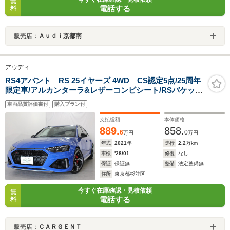
無
電話する
料
販売店：
Ａｕｄｉ京都南
アウディ
RS4アバント RS 25イヤーズ 4WD CS認定5点/25周年
限定車/アルカンターラ&レザーコンビシート/RSバケット
シート/RSスポーツエキゾーストシステムプラス/デコラ
車両品質評価書付
購入プラン付
ティブパネルカーボン/カーボンエンジンカバー/ブラック
ウィンドウモール&ルーフレール
支払総額
本体価格
889.
858.
6
0
万円
万円
年式
2021
年
走行
2.2
万km
車検
'28/01
修復
なし
保証
保証無
整備
法定整備無
住所
東京都杉並区
今すぐ在庫確認・見積依頼
無
電話する
料
販売店：
ＣＡＲＧＥＮＴ