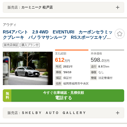
販売店：
カーミニーク 松戸店
アウディ
RS4アバント 2.9 4WD EVENTURI カーボンセラミッ
クブレーキ パノラマサンルーフ RSスポーツエキゾー
スト カーボンインテリアトリム
販売店保証
購入プラン付
支払総額
本体価格
612
598.
0
万円
万円
年式
2021
年
走行
8.9
万km
車検
'26/10
修復
なし
保証
保証付
整備
法定整備付
住所
福岡県福岡市中央区
今すぐ在庫確認・見積依頼
無
電話する
料
販売店：
ＳＨＥＬＢＹ ＡＵＴＯ ＧＡＬＬＥＲＹ