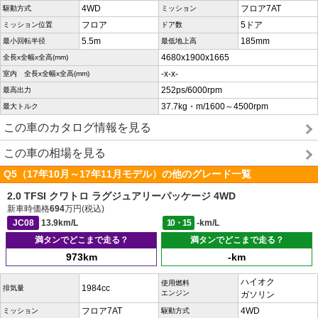
4WD
フロア7AT
駆動方式
ミッション
フロア
5ドア
ミッション位置
ドア数
5.5m
185mm
最小回転半径
最低地上高
4680x1900x1665
全長x全幅x全高(mm)
-x-x-
室内 全長x全幅x全高(mm)
252ps/6000rpm
最高出力
37.7kg・m/1600～4500rpm
最大トルク
この車のカタログ情報を見る
この車の相場を見る
Q5（17年10月～17年11月モデル）の他のグレード一覧
2.0 TFSI クワトロ ラグジュアリーパッケージ 4WD
新車時価格
694
万円(税込)
JC08
13.9km/L
10・15
-km/L
満タンでどこまで走る？
満タンでどこまで走る？
973km
-km
ハイオク
使用燃料
1984cc
排気量
エンジン
ガソリン
フロア7AT
4WD
ミッション
駆動方式