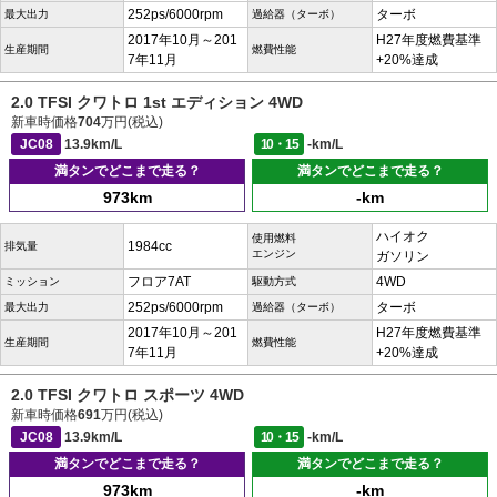
252ps/6000rpm
ターボ
最大出力
過給器（ターボ）
2017年10月～201
H27年度燃費基準
生産期間
燃費性能
7年11月
+20%達成
2.0 TFSI クワトロ 1st エディション 4WD
新車時価格
704
万円(税込)
JC08
13.9km/L
10・15
-km/L
満タンでどこまで走る？
満タンでどこまで走る？
973km
-km
ハイオク
使用燃料
1984cc
排気量
エンジン
ガソリン
フロア7AT
4WD
ミッション
駆動方式
252ps/6000rpm
ターボ
最大出力
過給器（ターボ）
2017年10月～201
H27年度燃費基準
生産期間
燃費性能
7年11月
+20%達成
2.0 TFSI クワトロ スポーツ 4WD
新車時価格
691
万円(税込)
JC08
13.9km/L
10・15
-km/L
満タンでどこまで走る？
満タンでどこまで走る？
973km
-km