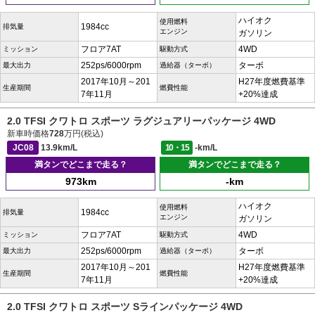
ハイオク
使用燃料
1984cc
排気量
エンジン
ガソリン
フロア7AT
4WD
ミッション
駆動方式
252ps/6000rpm
ターボ
最大出力
過給器（ターボ）
2017年10月～201
H27年度燃費基準
生産期間
燃費性能
7年11月
+20%達成
2.0 TFSI クワトロ スポーツ ラグジュアリーパッケージ 4WD
新車時価格
728
万円(税込)
JC08
13.9km/L
10・15
-km/L
満タンでどこまで走る？
満タンでどこまで走る？
973km
-km
ハイオク
使用燃料
1984cc
排気量
エンジン
ガソリン
フロア7AT
4WD
ミッション
駆動方式
252ps/6000rpm
ターボ
最大出力
過給器（ターボ）
2017年10月～201
H27年度燃費基準
生産期間
燃費性能
7年11月
+20%達成
2.0 TFSI クワトロ スポーツ Sラインパッケージ 4WD