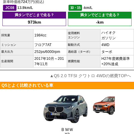
新車時価格
724
万円(税込)
JC08
13.9km/L
10・15
-km/L
満タンでどこまで走る？
満タンでどこまで走る？
973km
-km
ハイオク
使用燃料
1984cc
排気量
エンジン
ガソリン
フロア7AT
4WD
ミッション
駆動方式
252ps/6000rpm
ターボ
最大出力
過給器（ターボ）
2017年10月～201
H27年度燃費基準
生産期間
燃費性能
7年11月
+20%達成
▲Q5 2.0 TFSI クワトロ 4WDの燃費TOPへ
Q5とよく比較されている車
ＢＭＷ