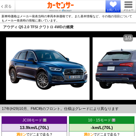
戻る
お気に入り
メニュー
新車時価格はメーカー発表当時の車両本体価格です。また基本情報など、その他の項目について
もメーカー発表時の情報に基いています。
アウディ Q5 2.0 TFSI クワトロ 4WDの燃費
1/3
17年(H29)10月、FMC時のフロント。仕様はグレードにより異なります
JC08モード
10・15モード
13.9km/L(70L)
-km/L(70L)
満タン
でどこまで走る？
満タン
でどこまで走る？