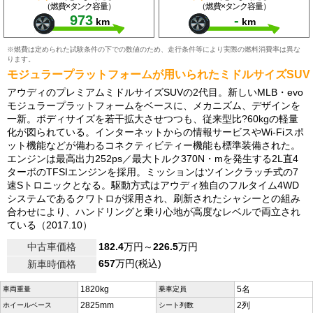
（燃費×タンク容量）
（燃費×タンク容量）
973
-
km
km
※燃費は定められた試験条件の下での数値のため、走行条件等により実際の燃料消費率は異な
ります。
モジュラープラットフォームが用いられたミドルサイズSUV
アウディのプレミアムミドルサイズSUVの2代目。新しいMLB・evo
モジュラープラットフォームをベースに、メカニズム、デザインを
一新。ボディサイズを若干拡大させつつも、従来型比?60kgの軽量
化が図られている。インターネットからの情報サービスやWi-Fiスポ
ット機能などが備わるコネクティビティー機能も標準装備された。
エンジンは最高出力252ps／最大トルク370N・mを発生する2L直4
ターボのTFSIエンジンを採用。ミッションはツインクラッチ式の7
速Sトロニックとなる。駆動方式はアウディ独自のフルタイム4WD
システムであるクワトロが採用され、刷新されたシャシーとの組み
合わせにより、ハンドリングと乗り心地が高度なレベルで両立され
ている（2017.10）
中古車価格
182.4
万円～
226.5
万円
657
万円(税込)
新車時価格
1820kg
5名
車両重量
乗車定員
2825mm
2列
ホイールベース
シート列数