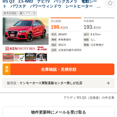
RS Q3 2.5 4WD ナビTV バックカメラ 電動シー
ト パワステ パワーウィンドウ シートヒーター エ
アコン ETC キーレスエントリー アルミホイール
販売店保証
購入プラン付
横滑り防止装置
支払総額
本体価格
198.
193.
8
8
万円
万円
年式
2014
年
走行
5.2
万km
車検
車検整備付
修復
なし
保証
保証付
整備
法定整備付
住所
北海道札幌市清田区
無
在庫確認・見積依頼
料
販売店：
ケンモータース買取直販センター美しが丘店
アウディ RS Q3（北海道）の中古車
物件更新時にメールを受け取る