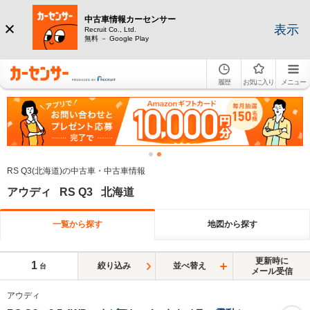
中古車情報カーセンサー
表示
Recruit Co., Ltd.
無料 － Google Play
履歴
お気に入り
メニュー
RS Q3(北海道)の中古車・中古車情報
アウディ RS Q3 北海道
一覧から探す
地図から探す
更新時に
1
絞り込み
並べ替え
台
メール受信
アウディ