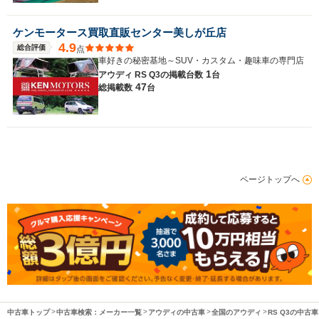
ケンモータース買取直販センター美しが丘店
4.9
総合評価
点
車好きの秘密基地～SUV・カスタム・趣味車の専門店
1
アウディ RS Q3の
掲載台数
台
47
総掲載数
台
ページトップへ
中古車トップ
中古車検索：メーカー一覧
アウディの中古車
全国のアウディ
RS Q3の中古車