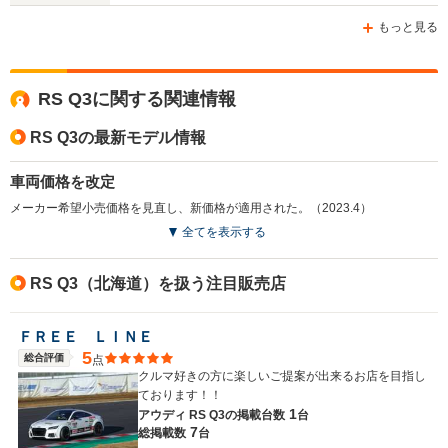
-m
-m
もっと見る
12.1～12.7km/L
12.1～12.
└市街地:9.4～
└市街地:9
9.8km/L
RS Q3に関する関連情報
10.2km/L
10.2km/L
WLTCモード
└市街地:7.2km/L
└郊外:12.7～
└郊外:12.
燃費
└郊外:9.9km/L
RS Q3の最新モデル情報
13.1km/L
13.1km/L
└高速道路:11.4km/L
└高速道路:13.3～
└高速道路:
13.9km/L
13.9km/L
車両価格を改定
メーカー希望小売価格を見直し、新価格が適用された。（2023.4）
排気量
2480cc
2994cc
2994cc
全てを表示する
駆動方式
4WD
4WD
4WD
RS Q3（北海道）を扱う注目販売店
ＦＲＥＥ ＬＩＮＥ
5
総合評価
点
クルマ好きの方に楽しいご提案が出来るお店を目指し
ております！！
1
アウディ RS Q3の
掲載台数
台
7
総掲載数
台