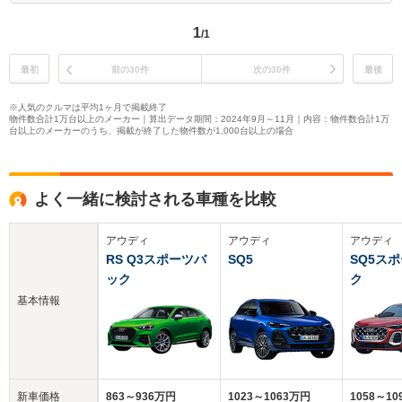
1
/1
最初
前の30件
次の30件
最後
※人気のクルマは平均1ヶ月で掲載終了
物件数合計1万台以上のメーカー｜算出データ期間：2024年9月～11月｜内容：物件数合計1万
台以上のメーカーのうち、掲載が終了した物件数が1,000台以上の場合
よく一緒に検討される車種を比較
アウディ
アウディ
アウディ
RS Q3スポーツバ
SQ5
SQ5ス
ック
ク
基本情報
新車価格
863～936万円
1023～1063万円
1058～1