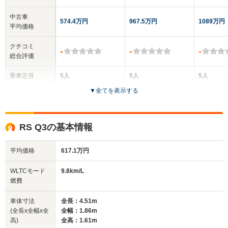
中古車
574.4万円
967.5万円
1089万円
平均価格
クチコミ
-
-
-
総合評価
乗車定員
5人
5人
5人
▼
全てを表示する
ドア数
5ドア
5ドア
5ドア
全高
全高
全
RS Q3の基本情報
1.56m
1.66m
1.
平均価格
617.1万円
全幅
全幅
全
WLTCモード
9.8km/L
サイズ
1.86m
1.9m
1
燃費
全長
全長
(全長x全幅x全高)
4.51m
4.72m
4.
車体寸法
全長：4.51m
(全長x全幅x全
全幅：1.86m
高)
全高：1.61m
ホイールベース
ホイールベース
ホイー