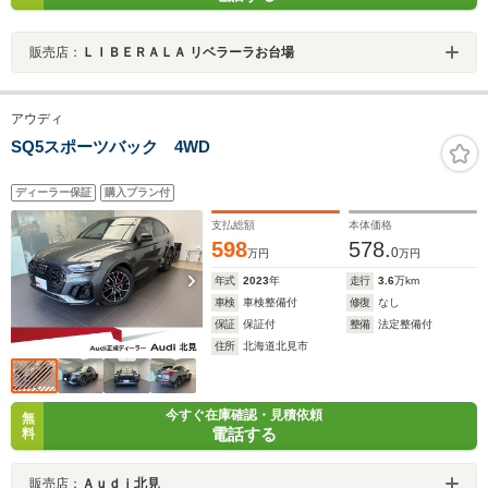
販売店：
ＬＩＢＥＲＡＬＡ リベラーラお台場
アウディ
SQ5スポーツバック 4WD
ディーラー保証
購入プラン付
支払総額
本体価格
598
578.
0
万円
万円
年式
2023
年
走行
3.6
万km
車検
車検整備付
修復
なし
保証
保証付
整備
法定整備付
住所
北海道北見市
今すぐ在庫確認・見積依頼
無
電話する
料
販売店：
Ａｕｄｉ北見