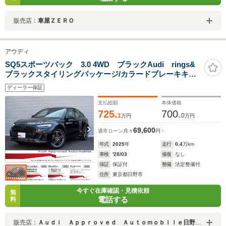
販売店：
車屋ＺＥＲＯ
アウディ
SQ5スポーツバック 3.0 4WD ブラックAudi rings&
ブラックスタイリングパッケージ/カラードブレーキキャ
リパーレッド/360°カメラ/マトリクスLEDヘッドライト/ハ
ディーラー保証
ーフレザーシート/アダプティブクルーズコントロール
支払総額
本体価格
725.
700.
1
0
万円
万円
69,600
通常ローン
月々
円
年式
2025
年
走行
0.4
万km
車検
'28/03
修復
なし
保証
保証付
整備
法定整備付
住所
東京都日野市
今すぐ在庫確認・見積依頼
無
電話する
料
販売店：
Ａｕｄｉ Ａｐｐｒｏｖｅｄ Ａｕｔｏｍｏｂｉｌｅ日野バイパス（株）ビジョナリング ビジョナグループ