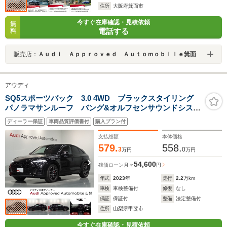
住所
大阪府箕面市
今すぐ在庫確認・見積依頼
無
電話する
料
販売店：
Ａｕｄｉ Ａｐｐｒｏｖｅｄ Ａｕｔｏｍｏｂｉｌｅ箕面
アウディ
SQ5スポーツバック 3.0 4WD ブラックスタイリング
パノラマサンルーフ バング&オルフセンサウンドシステ
ム フルセグTV OLEDリアライト オプション20イン
ディーラー保証
車両品質評価書付
購入プラン付
チアルミ 赤レザーシート 前後席シートヒーター マ
トリクスLED
支払総額
本体価格
579.
558.
3
0
万円
万円
54,600
残価ローン
月々
円
年式
2023
年
走行
2.2
万km
車検
車検整備付
修復
なし
保証
保証付
整備
法定整備付
住所
山梨県甲斐市
今すぐ在庫確認・見積依頼