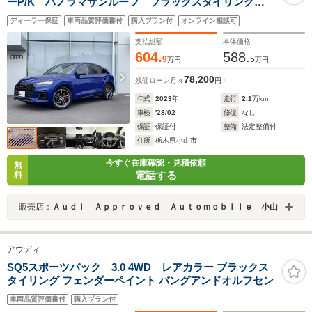
ーP/K パノラマサンルーフ ブラックスタイリング
P/K プライバシーガラス ブレーキキャリパーレッド
ディーラー保証
車両品質評価書付
購入プラン付
オンライン相談可
コンフォートP/K ステアリングヒーター
支払総額
本体価格
604.
588.
9
5
万円
万円
78,200
残価ローン
月々
円
年式
2023
年
走行
2.1
万km
車検
'28/02
修復
なし
保証
保証付
整備
法定整備付
住所
栃木県小山市
今すぐ在庫確認・見積依頼
無
電話する
料
販売店：
Ａｕｄｉ Ａｐｐｒｏｖｅｄ Ａｕｔｏｍｏｂｉｌｅ 小山
アウディ
SQ5スポーツバック 3.0 4WD レアカラー ブラックス
タイリング フェンダーペイント バングアンドオルフセン
車両品質評価書付
購入プラン付