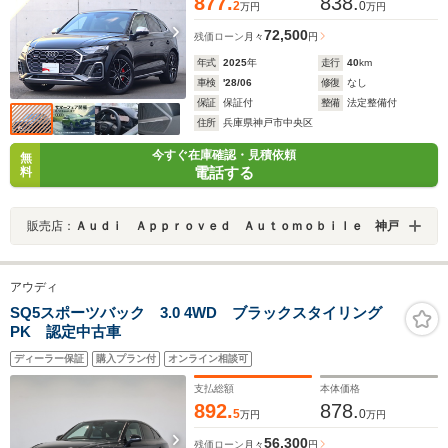
877.
838.
2
0
万円
万円
72,500
残価ローン
月々
円
年式
2025
年
走行
40
km
車検
'28/06
修復
なし
保証
保証付
整備
法定整備付
住所
兵庫県神戸市中央区
今すぐ在庫確認・見積依頼
無
電話する
料
販売店：
Ａｕｄｉ Ａｐｐｒｏｖｅｄ Ａｕｔｏｍｏｂｉｌｅ 神戸
アウディ
SQ5スポーツバック 3.0 4WD ブラックスタイリング
PK 認定中古車
ディーラー保証
購入プラン付
オンライン相談可
支払総額
本体価格
892.
878.
5
0
万円
万円
56,300
残価ローン
月々
円