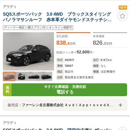
アウディ
NEW
SQ5スポーツバック 3.0 4WD ブラックスタイリング
パノラマサンルーフ 赤本革ダイヤモンドステッチシー
ト(前席電動・前後ヒーター付) エアサス 21インチアル
ディーラー保証
購入プラン付
オンライン相談可
ミ ステアリングヒーター 赤キャリパー 全周囲カメ
ラ プライバシーガラス TV
支払総額
本体価格
838.
826.
6
0
万円
万円
52,600
残価ローン
月々
円
年式
2025
年
走行
0.3
万km
車検
'28/07
修復
なし
保証
保証付
整備
法定整備付
住所
愛知県名古屋市名東区
今すぐ在庫確認・見積依頼
無
電話する
料
販売店：
ファーレン名古屋株式会社 ＡｕｄｉＡｐｐｒｏｖｅｄＡｕｔｏｍｏｂｉｌｅ 名古屋インター
アウディ