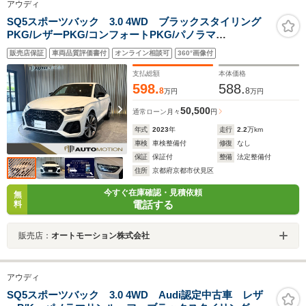
アウディ
SQ5スポーツバック 3.0 4WD ブラックスタイリング
PKG/レザーPKG/コンフォートPKG/パノラマ
SR/Bang&Olufsen19スピーカー/21インチタービンデザ
販売店保証
車両品質評価書付
オンライン相談可
360°画像付
インAW/アダプティブSエアサス/TVチューナー/前後シー
トヒーター/ステアヒーター/マトリクスLED
支払総額
本体価格
598.
588.
8
8
万円
万円
50,500
通常ローン
月々
円
年式
2023
年
走行
2.2
万km
車検
車検整備付
修復
なし
保証
保証付
整備
法定整備付
住所
京都府京都市伏見区
今すぐ在庫確認・見積依頼
無
電話する
料
販売店：
オートモーション株式会社
アウディ
SQ5スポーツバック 3.0 4WD Audi認定中古車 レザ