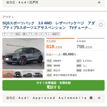
販売店：
Ａｕｄｉ江戸川
アウディ
SQ5スポーツバック 3.0 4WD レザーパッケージ アダ
プティブSスポーツエアサスペンション TVチューナ
ー プライバシーガラスコンフォートパッケージ
ディーラー保証
購入プラン付
オンライン相談可
支払総額
本体価格
818.
798.
2
0
万円
万円
89,400
残価ローン
月々
円
年式
2025
年
走行
1.1
万km
車検
'28/05
修復
なし
保証
保証付
整備
法定整備付
住所
神奈川県横浜市青葉区
今すぐ在庫確認・見積依頼
電話する
販売店：
Ａｕｄｉ Ａｐｐｒｏｖｅｄ Ａｕｔｏｍｏｂｉｌｅ 横浜青葉