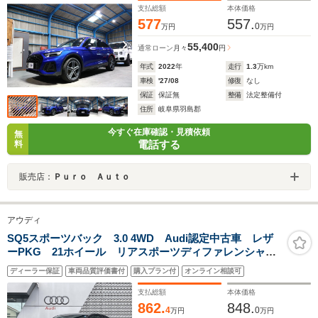
支払総額
本体価格
577
557.
0
万円
万円
55,400
通常ローン
月々
円
年式
2022
年
走行
1.3
万km
車検
'27/08
修復
なし
保証
保証無
整備
法定整備付
住所
岐阜県羽島郡
今すぐ在庫確認・見積依頼
無
電話する
料
販売店：
Ｐｕｒｏ Ａｕｔｏ
アウディ
SQ5スポーツバック 3.0 4WD Audi認定中古車 レザ
ーPKG 21ホイール リアスポーツディファレンシャ
ル アダプティブSスポーツエアサス ブラックスタイ
ディーラー保証
車両品質評価書付
購入プラン付
オンライン相談可
ル プライバシーガラス レッドキャリパー コンフォ
ートP 電動リアゲート
支払総額
本体価格
862.
848.
4
0
万円
万円