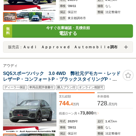
車検
'28/11
修復
なし
保証
保証付
整備
法定整備付
住所
東京都調布市
今すぐ在庫確認・見積依頼
無
電話する
料
販売店：
Ａｕｄｉ Ａｐｐｒｏｖｅｄ Ａｕｔｏｍｏｂｉｌｅ調布
アウディ
SQ5スポーツバック 3.0 4WD 弊社元デモカー・レッド
レザーP・コンフォートP・ブラックスタイリングP・パ
ノラマサンルーフ・スポーツエアサス・マトリクスLED
ディーラー保証
車両品質評価書付
購入プラン付
オンライン相談可
ライト・
支払総額
本体価格
744.
728.
4
0
万円
万円
73,800
残価ローン
月々
円
年式
2025
年
走行
1.4
万km
車検
'28/11
修復
なし
保証
保証付
整備
法定整備付