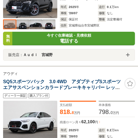
年式
2025
年
走行
0.1
万km
車検
'28/07
修復
なし
保証
保証付
整備
法定整備付
住所
宮城県仙台市宮城野区
今すぐ在庫確認・見積依頼
無
電話する
料
販売店：
Ａｕｄｉ 宮城野
アウディ
SQ5スポーツバック 3.0 4WD アダプティブSスポーツ
エアサスペンションカラードブレーキキャリパー レッド
ブラックスタイリングパッケージファインナッパレザー
ディーラー保証
購入プラン付
ダイヤモンドステッチ
支払総額
本体価格
818.
798.
8
0
万円
万円
62,100
残価ローン
月々
円
年式
2025
年
走行
0.2
万km
車検
'28/03
修復
なし