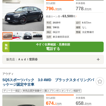
支払総額
本体価格
796.
778.
3
0
万円
万円
63,500
残価ローン
月々
円
年式
2025
年
走行
0.5
万km
車検
'28/11
修復
なし
保証
保証付
整備
法定整備付
住所
東京都世田谷区
今すぐ在庫確認・見積依頼
無
電話する
料
販売店：
Ａｕｄｉ世田谷
アウディ
SQ5スポーツバック 3.0 4WD ブラックスタイリングパ
ッケージ認定中古車
ディーラー保証
車両品質評価書付
購入プラン付
オンライン相談可
支払総額
本体価格
674.
658.
1
0
万円
万円