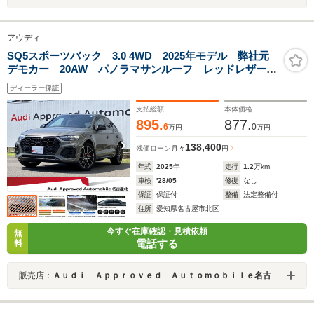
アウディ
SQ5スポーツバック 3.0 4WD 2025年モデル 弊社元
デモカー 20AW パノラマサンルーフ レッドレザーシ
ート ブラックスタイリング エアサス レッドブレー
ディーラー保証
キキャリパー バング&オルフセン マトリクスLEDヘッ
ドライト シートヒーター
支払総額
本体価格
895.
877.
6
0
万円
万円
138,400
残価ローン
月々
円
年式
2025
年
走行
1.2
万km
車検
'28/05
修復
なし
保証
保証付
整備
法定整備付
住所
愛知県名古屋市北区
今すぐ在庫確認・見積依頼
無
電話する
料
販売店：
Ａｕｄｉ Ａｐｐｒｏｖｅｄ Ａｕｔｏｍｏｂｉｌｅ名古屋北