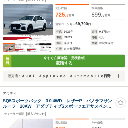
支払総額
本体価格
725.
699.
8
8
万円
万円
69,700
通常ローン
月々
円
年式
2025
年
走行
0.6
万km
車検
'28/03
修復
なし
保証
保証付
整備
法定整備付
住所
東京都日野市
今すぐ在庫確認・見積依頼
無
電話する
料
販売店：
Ａｕｄｉ Ａｐｐｒｏｖｅｄ Ａｕｔｏｍｏｂｉｌｅ日野バイパス（株）ビジョナリング ビジョナグループ
アウディ
SQ5スポーツバック 3.0 4WD レザーP パノラマサン
ルーフ 20AW アダプティブSスポーツエアサスペンシ
ョン プライバシーガラス カラードブレーキキャリパ
ディーラー保証
購入プラン付
ーレッド コンフォートP ステアリングヒーター
ACC 全方位カメラ ETC
支払総額
本体価格