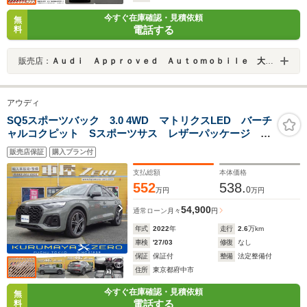
今すぐ在庫確認・見積依頼
無
電話する
料
販売店：
Ａｕｄｉ Ａｐｐｒｏｖｅｄ Ａｕｔｏｍｏｂｉｌｅ 大阪南
アウディ
SQ5スポーツバック 3.0 4WD マトリクスLED バーチ
ャルコクピット Sスポーツサス レザーパッケージ 全
方位カメラ
販売店保証
購入プラン付
支払総額
本体価格
552
538.
0
万円
万円
54,900
通常ローン
月々
円
年式
2022
年
走行
2.6
万km
車検
'27/03
修復
なし
保証
保証付
整備
法定整備付
住所
東京都府中市
今すぐ在庫確認・見積依頼
無
電話する
料