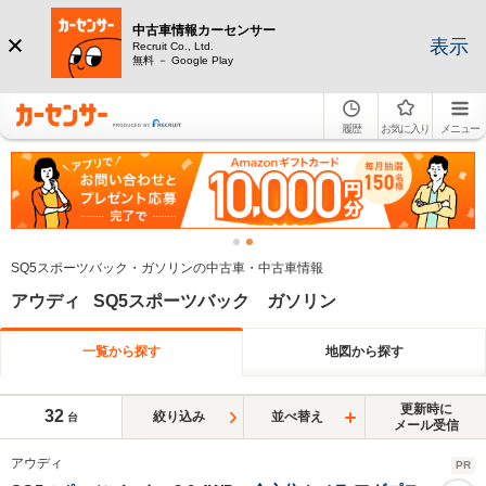
中古車情報カーセンサー
表示
Recruit Co., Ltd.
無料 － Google Play
履歴
お気に入り
メニュー
SQ5スポーツバック・ガソリンの中古車・中古車情報
アウディ SQ5スポーツバック ガソリン
一覧から探す
地図から探す
更新時に
32
絞り込み
並べ替え
台
メール受信
アウディ
PR