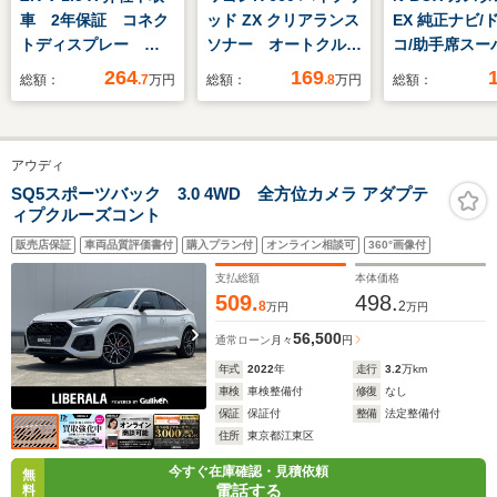
車 2年保証 コネク
ッド ZX クリアランス
EX 純正ナビ/
トディスプレー
ソナー オートクルー
コ/助手席スー
ETC ドラレコ前後
ズコントロール レー
ライド
264
169
総額：
.7
万円
総額：
.8
万円
総額：
マルチビューカメラシ
ンアシスト 衝突被害
ステム パワーテール
軽減システム オート
ゲート サイドエアバ
ライト LEDヘッドラ
アウディ
ッグ BSI
ンプ スマートキー
アイドリングストッ
SQ5スポーツバック 3.0 4WD 全方位カメラ アダプテ
ィプクルーズコント
プ 電動格納ミラー
シートヒーター ベン
販売店保証
車両品質評価書付
購入プラン付
オンライン相談可
360°画像付
チシート
支払総額
本体価格
509.
498.
8
2
万円
万円
56,500
通常ローン
月々
円
年式
2022
年
走行
3.2
万km
車検
車検整備付
修復
なし
保証
保証付
整備
法定整備付
住所
東京都江東区
今すぐ在庫確認・見積依頼
無
電話する
料