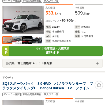
ディーラー保証
車両品質評価書付
購入プラン付
テアリングヒーター ダンピングコントロールサス
支払総額
本体価格
533.
509.
3
8
万円
万円
60,700
残価ローン
月々
円
年式
2022
年
走行
3.0
万km
車検
車検整備付
修復
なし
保証
保証付
整備
法定整備付
住所
福岡県福岡市東区
今すぐ在庫確認・見積依頼
無
電話する
料
販売店：
富士自動車 Ａｕｄｉ福岡東
アウディ
SQ5スポーツバック 3.0 4WD パノラマサンルーフ ブ
ラックスタイリングP Bang&Olufsen TV ファインナ
ッパレザー ダイヤモンドステッチ 4シートヒーター ス
ディーラー保証
車両品質評価書付
購入プラン付
テアリングヒーター ダンピングコントロールサス
支払総額
本体価格