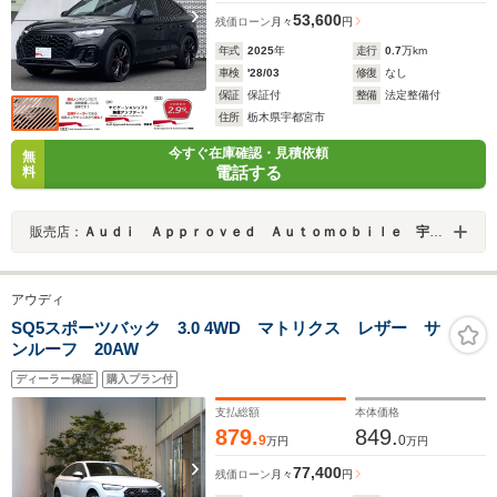
53,600
残価ローン
月々
円
年式
2025
年
走行
0.7
万km
車検
'28/03
修復
なし
保証
保証付
整備
法定整備付
住所
栃木県宇都宮市
今すぐ在庫確認・見積依頼
無
電話する
料
販売店：
Ａｕｄｉ Ａｐｐｒｏｖｅｄ Ａｕｔｏｍｏｂｉｌｅ 宇都宮
アウディ
SQ5スポーツバック 3.0 4WD マトリクス レザー サ
ンルーフ 20AW
ディーラー保証
購入プラン付
支払総額
本体価格
879.
849.
9
0
万円
万円
77,400
残価ローン
月々
円