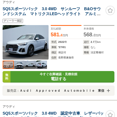
アウディ
SQ5スポーツバック 3.0 4WD サンルーフ B&Oサウ
ンドシステム マトリクスLEDヘッドライト アルミホ
イール レザーシート オートエアコン 全席シートヒ
ディーラー保証
ーター ワイヤレスチャージング キャリパーレッド
オートマチックテールゲート
支払総額
本体価格
581.
568.
6
0
万円
万円
年式
2022
年
走行
2.7
万km
車検
'27/01
修復
なし
保証
保証付
整備
法定整備付
住所
長野県東御市
今すぐ在庫確認・見積依頼
無
電話する
料
販売店：
Ａｕｄｉ Ａｐｐｒｏｖｅｄ Ａｕｔｏｍｏｂｉｌｅ 東信
アウディ
SQ5スポーツバック 3.0 4WD 認定中古車 レザーパッ