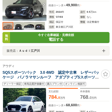
49,900
残価ローン
月々
円
年式
2024
年
走行
0.5
万km
車検
'27/03
修復
なし
保証
保証付
整備
法定整備付
住所
東京都江戸川区
今すぐ在庫確認・見積依頼
無
電話する
料
販売店：
Ａｕｄｉ江戸川
アウディ
SQ5スポーツバック 3.0 4WD 認定中古車 レザーパッ
ケージ パノラマサンルーフ アダプティブSスポーツエ
アサスペンション ブラックAudi rings & ブラックスタ
ディーラー保証
車両品質評価書付
購入プラン付
オンライン相談可
イリングパッケージ TV ブレーキキャリパーレッド
コンフォートパッケージ
支払総額
本体価格
784.
768.
8
0
万円
万円
68,600
残価ローン
月々
円
年式
2025
年
走行
0.4
万km