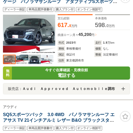
ケージ パノラマサンルーフ アダプティブSスポーツエ
アサスペンション ブラックAudi rings&ブラックスタイ
ディーラー保証
車両品質評価書付
購入プラン付
オンライン相談可
リングパッケージ TV ヘッドアップディスプレイ コ
ンフォートパッケージ
支払総額
本体価格
617.
598.
8
0
万円
万円
45,200
残価ローン
月々
円
年式
2023
年
走行
1.9
万km
車検
車検整備付
修復
なし
保証
保証付
整備
法定整備付
住所
東京都調布市
今すぐ在庫確認・見積依頼
無
電話する
料
販売店：
Ａｕｄｉ Ａｐｐｒｏｖｅｄ Ａｕｔｏｍｏｂｉｌｅ調布
アウディ
SQ5スポーツバック 3.0 4WD パノラマサンルーフ エ
アサス TV 21インチアルミ レザー B&O ブラックスタイ
ル コンフォートP 認定中古車
ディーラー保証
車両品質評価書付
購入プラン付
オンライン相談可