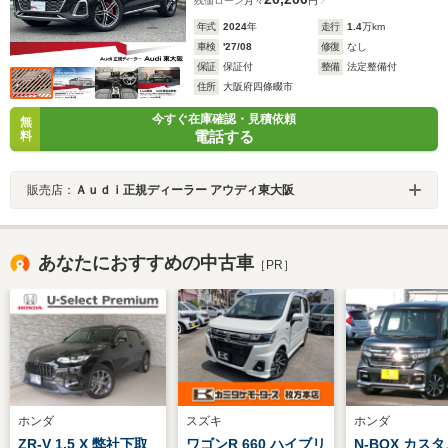
残価ローン
月々
円
年式
2024
年
走行
1.4
万km
車検
'27/08
修復
なし
保証
保証付
整備
法定整備付
住所
大阪府四條畷市
今すぐ在庫確認・見積依頼
無
電話する
料
販売店：
Ａｕｄｉ正規ディーラー アウディ東大阪
あなたにおすすめの中古車
［PR］
ホンダ
スズキ
ホンダ
ZR-V 1.5 X 弊社下取
ワゴンR 660 ハイブリ
N-BOX カスタ