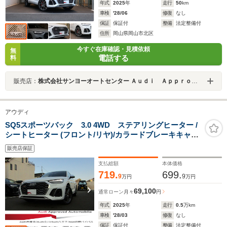
年式
2025
年
走行
50
km
車検
'28/06
修復
なし
保証
保証付
整備
法定整備付
住所
岡山県岡山市北区
今すぐ在庫確認・見積依頼
無
電話する
料
販売店：
株式会社サンヨーオートセンター Ａｕｄｉ Ａｐｐｒｏｖｅｄ Ａｕｔｏｍｏｂｉｌｅ岡山中央
アウディ
SQ5スポーツバック 3.0 4WD ステアリングヒーター /
シートヒーター (フロント/リヤ)/カラードブレーキキャリ
パー レッド/ コンフォートパッケージ
販売店保証
支払総額
本体価格
719.
699.
9
9
万円
万円
69,100
通常ローン
月々
円
年式
2025
年
走行
0.5
万km
車検
'28/03
修復
なし
保証
保証付
整備
法定整備付