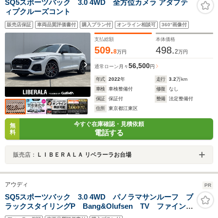
SQ5スポーツバック 3.0 4WD 全方位カメラ アダプテ
ィプクルーズコント
販売店保証
車両品質評価書付
購入プラン付
オンライン相談可
360°画像付
支払総額
本体価格
509.
498.
8
2
万円
万円
56,500
通常ローン
月々
円
年式
2022
年
走行
3.2
万km
車検
車検整備付
修復
なし
保証
保証付
整備
法定整備付
住所
東京都江東区
今すぐ在庫確認・見積依頼
無
電話する
料
販売店：
ＬＩＢＥＲＡＬＡ リベラーラお台場
アウディ
PR
SQ5スポーツバック 3.0 4WD パノラマサンルーフ ブ
ラックスタイリングP Bang&Olufsen TV ファインナ
ッパレザー ダイヤモンドステッチ 4シートヒーター ス