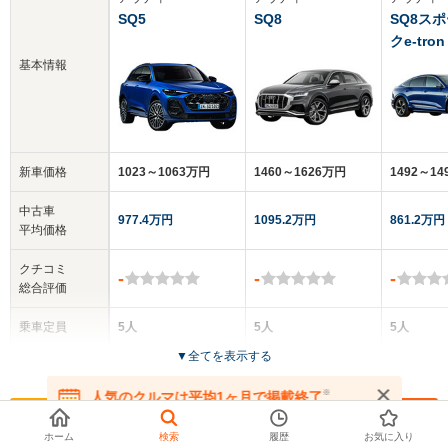
SQ5
SQ8
SQ8ス
クe-tron
基本情報
新車価格
1023～1063万円
1460～1626万円
1492～1
中古車
977.4万円
1095.2万円
861.2万円
平均価格
クチコミ
-
-
-
総合評価
乗車定員
5人
5人
5人
▼
全てを表示する
ドア数
5ドア
5ドア
5ドア
※
人気のクルマは平均1ヶ月で掲載終了
在庫が無くなる前にお問い合わせください
全高
全高
全
SQ5スポーツバックの基本情報
1.66m
1.7m
1.
ホーム
検索
履歴
お気に入り