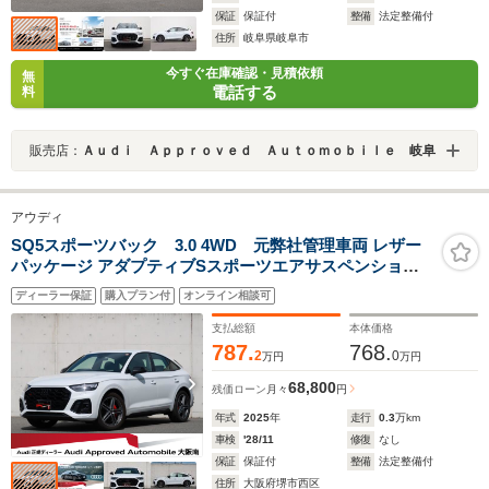
保証
保証付
整備
法定整備付
住所
岐阜県岐阜市
今すぐ在庫確認・見積依頼
無
電話する
料
販売店：
Ａｕｄｉ Ａｐｐｒｏｖｅｄ Ａｕｔｏｍｏｂｉｌｅ 岐阜
アウディ
SQ5スポーツバック 3.0 4WD 元弊社管理車両 レザー
パッケージ アダプティブSスポーツエアサスペンション
ブラック Audi rings & ブラックスタイリングパッケージ
ディーラー保証
購入プラン付
オンライン相談可
(Audi exclusive) TVチューナー
支払総額
本体価格
787.
768.
2
0
万円
万円
68,800
残価ローン
月々
円
年式
2025
年
走行
0.3
万km
車検
'28/11
修復
なし
保証
保証付
整備
法定整備付
住所
大阪府堺市西区