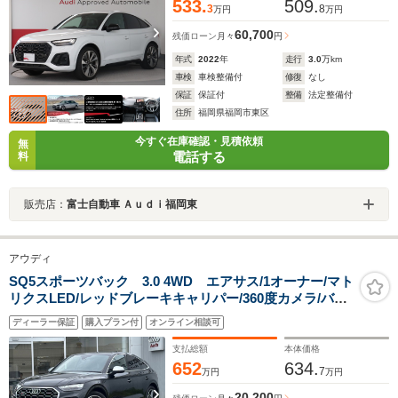
533.
509.
3
8
万円
万円
60,700
残価ローン
月々
円
年式
2022
年
走行
3.0
万km
車検
車検整備付
修復
なし
保証
保証付
整備
法定整備付
住所
福岡県福岡市東区
今すぐ在庫確認・見積依頼
無
電話する
料
販売店：
富士自動車 Ａｕｄｉ福岡東
アウディ
SQ5スポーツバック 3.0 4WD エアサス/1オーナー/マト
リクスLED/レッドブレーキキャリパー/360度カメラ/バー
チャルコックピット/サイドアシスト/ATトランク/ACC/レ
ディーラー保証
購入プラン付
オンライン相談可
ーンアシスト/ドライブセレクト/アンビエントライト/認定
中古車
支払総額
本体価格
652
634.
7
万円
万円
20,200