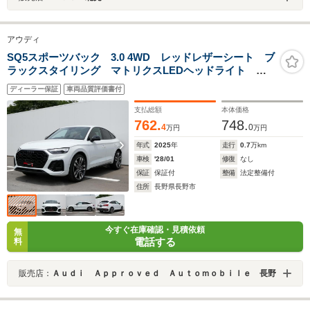
アウディ
SQ5スポーツバック 3.0 4WD レッドレザーシート ブ
ラックスタイリング マトリクスLEDヘッドライト
MMIナビ 21インチアルミホイール ワイヤレスチャー
ディーラー保証
車両品質評価書付
ジング B&Oサウンドシステム 全席シートヒーター
オートエアコン
支払総額
本体価格
762.
748.
4
0
万円
万円
年式
2025
年
走行
0.7
万km
車検
'28/01
修復
なし
保証
保証付
整備
法定整備付
住所
長野県長野市
今すぐ在庫確認・見積依頼
無
電話する
料
販売店：
Ａｕｄｉ Ａｐｐｒｏｖｅｄ Ａｕｔｏｍｏｂｉｌｅ 長野