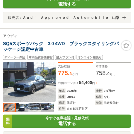
電話する
販売店：
Ａｕｄｉ Ａｐｐｒｏｖｅｄ Ａｕｔｏｍｏｂｉｌｅ 山梨
アウディ
SQ5スポーツバック 3.0 4WD ブラックスタイリングパ
ッケージ認定中古車
ディーラー保証
車両品質評価書付
購入プラン付
オンライン相談可
支払総額
本体価格
775.
758.
3
0
万円
万円
54,400
残価ローン
月々
円
年式
2025
年
走行
0.9
万km
車検
'28/11
修復
なし
保証
保証付
整備
法定整備付
住所
東京都江戸川区
今すぐ在庫確認・見積依頼
無
電話する
料