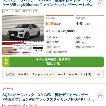
SQ5スポーツバック 3.0 4WD 認定中古車/レザーパッ
ケージ/Bang&Olufsen/ファインナッパレザーシート/全席
シートヒーター/マトリクスLED/サラウンドビューカメ
ディーラー保証
購入プラン付
ラ/Applecarplay・AndroidAuto/電動テールゲート/ヘッ
ドライトウォッシャー
支払総額
本体価格
519.
495.
6
7
万円
万円
49,900
通常ローン
月々
円
年式
2022
年
走行
1.5
万km
車検
'27/01
修復
なし
保証
保証付
整備
法定整備付
住所
東京都日野市
今すぐ在庫確認・見積依頼
無
電話する
料
販売店：
Ａｕｄｉ Ａｐｐｒｏｖｅｄ Ａｕｔｏｍｏｂｉｌｅ日野バイパス（株）ビジョナリング ビジョナグループ
アウディ
SQ5スポーツバック 3.0 4WD 弊社デモカー/レザー
PKG/オプションAW/ブラックスタイリングPKG/キャリパ
ーレッド/認定中古車/ACC/シートヒーター/
ディーラー保証
購入プラン付