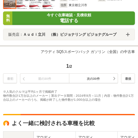
住所
東京都立川市
今すぐ在庫確認・見積依頼
無
電話する
料
販売店：
Ａｕｄｉ立川 （株）ビジョナリング ビジョナグループ
アウディ SQ5スポーツバック ガソリン（全国）の中古車
1
/2
最初
前の30件
次の30件
最後
※人気のクルマは平均1ヶ月で掲載終了
物件数合計1万台以上のメーカー｜算出データ期間：2024年9月～11月｜内容：物件数合計1万
台以上のメーカーのうち、掲載が終了した物件数が1,000台以上の場合
よく一緒に検討される車種を比較
アウディ
アウディ
アウディ