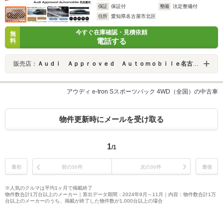
保証
保証付
整備
法定整備付
住所
愛知県名古屋市北区
今すぐ在庫確認・見積依頼
無
電話する
料
販売店：
Ａｕｄｉ Ａｐｐｒｏｖｅｄ Ａｕｔｏｍｏｂｉｌｅ名古屋北
アウディ e-tron Sスポーツバック 4WD（全国）の中古車
物件更新時にメールを受け取る
1
/1
最初
前の30件
次の30件
最後
※人気のクルマは平均1ヶ月で掲載終了
物件数合計1万台以上のメーカー｜算出データ期間：2024年9月～11月｜内容：物件数合計1万
台以上のメーカーのうち、掲載が終了した物件数が1,000台以上の場合