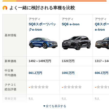
よく一緒に検討される車種を比較
アウディ
アウディ
アウディ
SQ8スポーツバッ
SQ6 e-tron
Q8スポ
クe-tron
e-tron
基本情報
新車価格
1492～1499万円
1320万円
1317～1
中古車
861.2万円
1091万円
606.3万円
平均価格
クチコミ
-
-
-
総合評価
乗車定員
5人
5人
5人
▼
全てを表示する
ドア数
5ドア
5ドア
5ドア