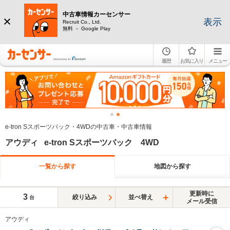
中古車情報カーセンサー
表示
Recruit Co., Ltd.
無料 － Google Play
履歴
お気に入り
メニュー
e-tron Sスポーツバック・4WDの中古車・中古車情報
アウディ e-tron Sスポーツバック 4WD
一覧から探す
地図から探す
更新時に
3
絞り込み
並べ替え
台
メール受信
アウディ