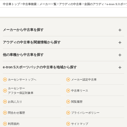
中古車トップ
中古車検索：メーカー一覧
アウディの中古車
全国のアウディ
e-tron Sス
メーカーから中古車を探す
アウディの中古車を関連情報から探す
他の車種から中古車を探す
e-tron Sスポーツバックの中古車を地域から探す
カーセンサートップへ
メーカー認定中古車
カーセンサー
中古車リース
アフター保証対象車
お気に入り
閲覧履歴
問合わせ履歴
プライバシーポリシー
利用規約
サイトマップ