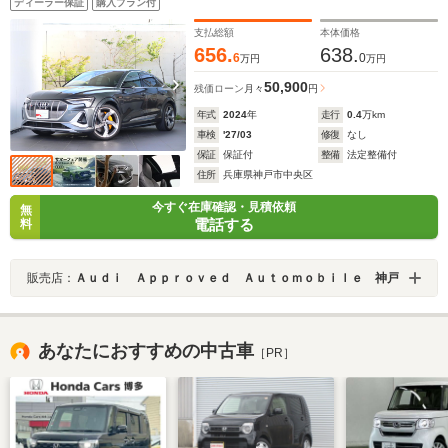
ディーラー保証
購入プラン付
リパーオレンジ・シートヒーター (フロント/リヤ)
支払総額
本体価格
656.
638.
6
0
万円
万円
50,900
残価ローン
月々
円
年式
2024
年
走行
0.4
万km
車検
'27/03
修復
なし
保証
保証付
整備
法定整備付
住所
兵庫県神戸市中央区
今すぐ在庫確認・見積依頼
無
電話する
料
販売店：
Ａｕｄｉ Ａｐｐｒｏｖｅｄ Ａｕｔｏｍｏｂｉｌｅ 神戸
あなたにおすすめの中古車
［PR］