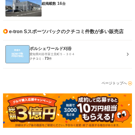
16
総掲載数
台
e-tron Sスポーツバックのクチコミ件数が多い販売店
ポルシェワールド刈谷
愛知県刈谷市富士見町５－３０４
73
クチコミ：
件
ページトップへ