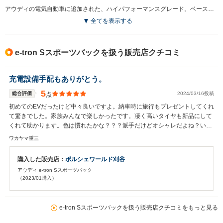
アウディの電気自動車に追加された、ハイパフォーマンスグレード。ベースモデルが前後に各1基のモーターを備えるのに対し、Sモデルではフロントに150kWのモーターを1基、リアに132kWのモータ―を2基という計3基の駆動用モーターを搭載。システム最高出力は370kW、最大トルク970N・mを発揮し、ブーストモードでの0-100km/h加速4.5秒を実現しながら、1充電あたりの走行距離は415km（WLTCモード）を実現している。電動トルクベクタリング機構を搭載する「クワトロ」システムが搭載され、俊敏で自然なハンドルング特性を実現しながら、旋回性能の向上も図られた。専用デザインの前後バンパーをはじめ、内外装に独自の意匠が与えられる。（2022.4）
排気量
-
-
-
全てを表示する
駆動方式
4WD
4WD
4WD
e-tron Sスポーツバックを扱う販売店クチコミ
充電設備手配もありがとう。
5
総合評価
2024/03/16投稿
点
初めてのEVだったけど中々良いですよ。納車時に旅行もプレゼントしてくれ
て驚きでした。家族みんなで楽しかったです。凄く高いタイヤも新品にして
くれて助かります。色は慣れたかな？？？派手だけどオシャレだよね？いつ
も仕事遠くに遅くまで大変そうだけど頑張ってね！
ワカヤマ重三
購入した販売店：
ポルシェワールド刈谷
アウディ e-tron Sスポーツバック
（2023/01購入）
e-tron Sスポーツバックを扱う販売店クチコミをもっと見る