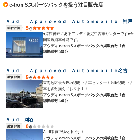
e-tron Sスポーツバックを扱う注目販売店
Ａｕｄｉ Ａｐｐｒｏｖｅｄ Ａｕｔｏｍｏｂｉｌｅ 神戸
5
総合評価
点
●港街神戸にあるアウディ認定中古車センターです●全
国陸送納車可能です。
1
アウディ e-tron Sスポーツバックの
掲載台数
台
30
総掲載数
台
Ａｕｄｉ Ａｐｐｒｏｖｅｄ Ａｕｔｏｍｏｂｉｌｅ名古屋北
5
総合評価
点
東海地区最大級の認定中古車センター！常時認定中古
車を多数揃えております！
1
アウディ e-tron Sスポーツバックの
掲載台数
台
59
総掲載数
台
Ａｕｄｉ刈谷
0
総合評価
点
Audi車買取強化中です！
1
アウディ e-tron Sスポーツバックの
掲載台数
台