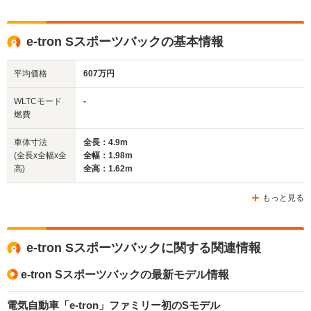
全高
全高
全
e-tron Sスポーツバックの基本情報
1.62m
1.67m
1.
平均価格
607万円
全幅
全幅
全
WLTCモード
-
サイズ
1.98m
1.97m
1.
燃費
全長
全長
(全長x全幅x全高)
4.92m
4.77m
4.
車体寸法
全長：4.9m
(全長x全幅x全
全幅：1.98m
高)
全高：1.62m
ホイールベース
ホイールベース
ホイー
-m
-m
もっと見る
e-tron Sスポーツバックに関する関連情報
WLTCモード
-
-
-
燃費
e-tron Sスポーツバックの最新モデル情報
電気自動車「e-tron」ファミリー初のSモデル