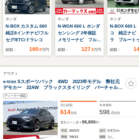
ホンダ
ホンダ
ホンダ
N-BOX カスタム 660
N-WGN 660 L ホンダ
N-BOX 660 
純正8インチナビ/フル
センシング 2年保証
コ 純正ナビ
セグ/ETC/ドラレコ
メモリーナビ フルセ
ラ ブルート
グ バックカメラ ホ
160
127
1
総額：
.9
万円
総額：
.9
万円
総額：
ンダセンシング
ETC ドラレコ LED
アウディ
e-tron Sスポーツバック 4WD 2023年モデル 弊社元
デモカー 22AW ブラックスタイリング バーチャルエ
クステリアミラー デジタルマトリクスLED パノラマ
ディーラー保証
サンルーフ ブラックレザーシート シートヒーター
電動テールゲート 電動シート
支払総額
本体価格
614
598.
0
万円
万円
98,800
通常ローン
月々
円
年式
2023
年
走行
0.5
万km
車検
'26/12
修復
なし