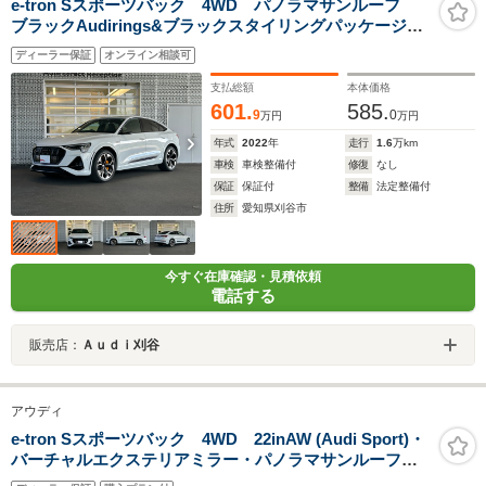
e-tron Sスポーツバック 4WD パノラマサンルーフ
ブラックAudirings&ブラックスタイリングパッケージ 4
ゾーンデラックスオートマチックエアコンディショナ
ディーラー保証
オンライン相談可
ー バーチャルエクステリアミラ カラードブレーキキ
ャリパーオレンシ
支払総額
本体価格
601.
585.
9
0
万円
万円
年式
2022
年
走行
1.6
万km
車検
車検整備付
修復
なし
保証
保証付
整備
法定整備付
住所
愛知県刈谷市
今すぐ在庫確認・見積依頼
電話する
販売店：
Ａｕｄｉ刈谷
アウディ
e-tron Sスポーツバック 4WD 22inAW (Audi Sport)・
バーチャルエクステリアミラー・パノラマサンルーフ・4
ゾーンAC・プライバシーガラス・カラードブレーキキャ