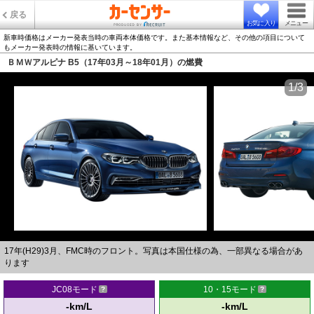
戻る
お気に入り
メニュー
新車時価格はメーカー発表当時の車両本体価格です。また基本情報など、その他の項目について
もメーカー発表時の情報に基いています。
ＢＭＷアルピナ B5（17年03月～18年01月）の燃費
1/3
17年(H29)3月、FMC時のフロント。写真は本国仕様の為、一部異なる場合があ
ります
JC08モード
10・15モード
-km/L
-km/L