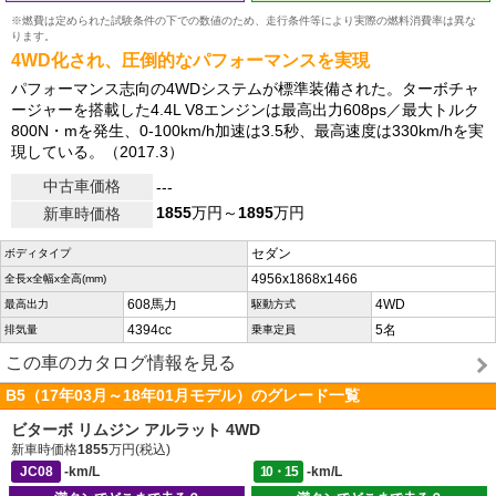
※燃費は定められた試験条件の下での数値のため、走行条件等により実際の燃料消費率は異な
ります。
4WD化され、圧倒的なパフォーマンスを実現
パフォーマンス志向の4WDシステムが標準装備された。ターボチャ
ージャーを搭載した4.4L V8エンジンは最高出力608ps／最大トルク
800N・mを発生、0-100km/h加速は3.5秒、最高速度は330km/hを実
現している。（2017.3）
中古車価格
---
1855
万円～
1895
万円
新車時価格
セダン
ボディタイプ
4956x1868x1466
全長x全幅x全高(mm)
608馬力
4WD
最高出力
駆動方式
4394cc
5名
排気量
乗車定員
この車のカタログ情報を見る
B5（17年03月～18年01月モデル）のグレード一覧
ビターボ リムジン アルラット 4WD
新車時価格
1855
万円(税込)
JC08
-km/L
10・15
-km/L