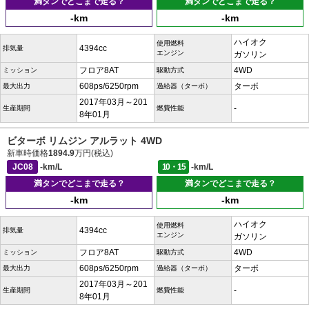
満タンでどこまで走る？
満タンでどこまで走る？
-km
-km
ハイオク
使用燃料
4394cc
排気量
エンジン
ガソリン
フロア8AT
4WD
ミッション
駆動方式
608ps/6250rpm
ターボ
最大出力
過給器（ターボ）
2017年03月～201
-
生産期間
燃費性能
8年01月
ビターボ リムジン アルラット 4WD
新車時価格
1894.9
万円(税込)
JC08
-km/L
10・15
-km/L
満タンでどこまで走る？
満タンでどこまで走る？
-km
-km
ハイオク
使用燃料
4394cc
排気量
エンジン
ガソリン
フロア8AT
4WD
ミッション
駆動方式
608ps/6250rpm
ターボ
最大出力
過給器（ターボ）
2017年03月～201
-
生産期間
燃費性能
8年01月