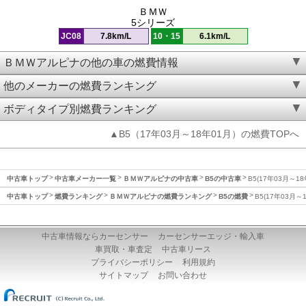
ＢＭＷ
5シリーズ
JC08
7.8km/L
10・15
6.1km/L
ＢＭＷアルピナの他の車の燃費情報
他のメーカーの燃費ランキング
ボディタイプ別燃費ランキング
▲B5（17年03月～18年01月）の燃費TOPへ
中古車トップ
中古車メーカー一覧
ＢＭＷアルピナの中古車
B5の中古車
B5(17年03月～1
中古車トップ
燃費ランキング
ＢＭＷアルピナの燃費ランキング
B5の燃費
B5(17年03月～
中古車情報ならカーセンサー
カーセンサーエッジ・輸入車
車買取・車査定
中古車リース
プライバシーポリシー
利用規約
サイトマップ
お問い合わせ