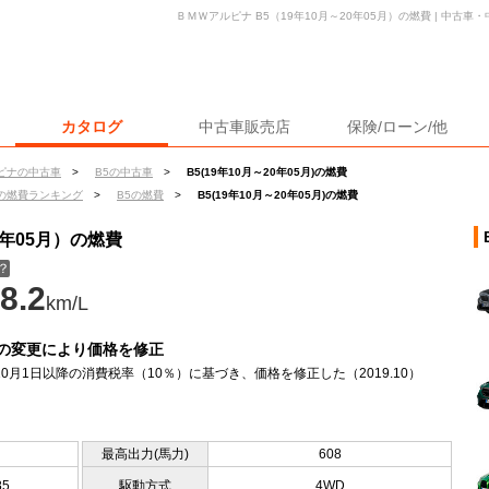
ＢＭＷアルピナ B5（19年10月～20年05月）の燃費 | 中古
カタログ
中古車販売店
保険/ローン/他
ピナの中古車
>
B5の中古車
>
B5(19年10月～20年05月)の燃費
の燃費ランキング
>
B5の燃費
>
B5(19年10月～20年05月)の燃費
0年05月）の燃費
？
8.2
km/L
の変更により価格を修正
年10月1日以降の消費税率（10％）に基づき、価格を修正した（2019.10）
最高出力(馬力)
608
85
駆動方式
4WD