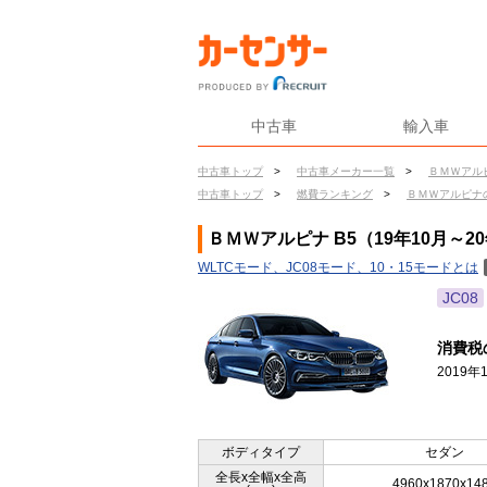
中古車
輸入車
中古車トップ
>
中古車メーカー一覧
>
ＢＭＷアル
中古車トップ
>
燃費ランキング
>
ＢＭＷアルピナ
ＢＭＷアルピナ B5（19年10月～2
WLTCモード、JC08モード、10・15モードとは
JC08
消費税
2019
ボディタイプ
セダン
全長x全幅x全高
4960x1870x14