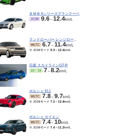
ＢＭＷ 6シリーズグランクーペ
9.6
12.4
JC08
～
km/L
ランドローバー レンジローバー
6.7
11.4
WLTC
～
km/L
※ JC08モード
5.3
～
12.4
km/L
日産 スカイラインGT-R
7
8.2
10・15
～
km/L
ポルシェ 911
7.8
9.7
WLTC
～
km/L
※ JC08モード
7.2
～
12.8
km/L
ポルシェ カイエン
7.4
10
WLTC
～
km/L
※ JC08モード
7.4
～
11.2
km/L