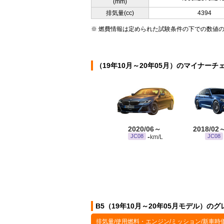
(mm)
排気量(cc)
4394
※ 燃費情報は定められた試験条件の下での数値
（19年10月～20年05月）のマイナーチ
2020/06～
2018/02
-
JC08
JC08
km/L
B5（19年10月～20年05月モデル）のグ
排気量/使用燃料・エンジン/ミッション/新車時