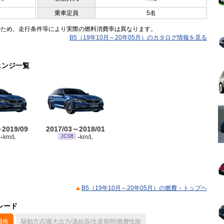
乗車定員
5名
のため、走行条件等により実際の燃料消費率は異なります。
B5（19年10月～20年05月）のカタログ情報を見る
ェンジ一覧
～2019/09
2017/03～2018/01
-
-
JC08
km/L
km/L
B5（19年10月～20年05月）の燃費・トップヘ
レード
価格
駆動方式/最大出力/過給器/生産期間/燃費性能