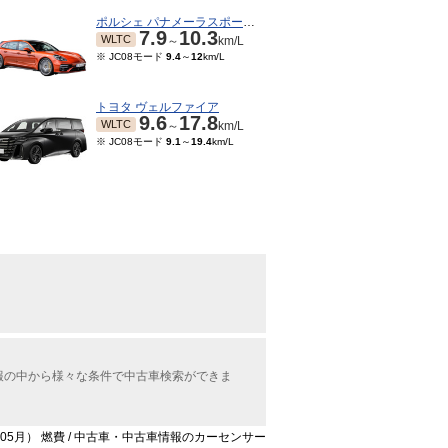
ポルシェ パナメーラスポーツツーリスモ
7.9
10.3
WLTC
～
km/L
※ JC08モード
9.4
～
12
km/L
トヨタ ヴェルファイア
9.6
17.8
WLTC
～
km/L
※ JC08モード
9.1
～
19.4
km/L
情報の中から様々な条件で中古車検索ができま
0年05月） 燃費 / 中古車・中古車情報のカーセンサー