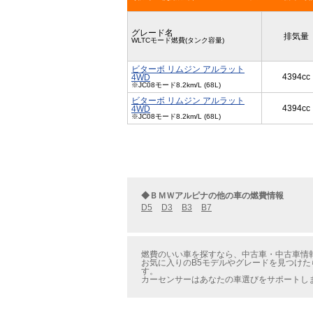
グレード名
排気量
WLTCモード燃費(タンク容量)
ビターボ リムジン アルラット
4394cc
4WD
※JC08モード8.2km/L (68L)
ビターボ リムジン アルラット
4394cc
4WD
※JC08モード8.2km/L (68L)
◆ＢＭＷアルピナの他の車の燃費情報
D5
D3
B3
B7
燃費のいい車を探すなら、中古車・中古車情報の
お気に入りのB5モデルやグレードを見つけた
す。
カーセンサーはあなたの車選びをサポートし