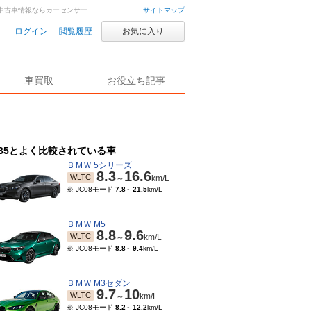
車・中古車情報ならカーセンサー
サイトマップ
ログイン
閲覧履歴
お気に入り
車買取
お役立ち記事
B5とよく比較されている車
ＢＭＷ 5シリーズ
8.3
16.6
WLTC
～
km/L
※ JC08モード
7.8
～
21.5
km/L
ＢＭＷ M5
8.8
9.6
WLTC
～
km/L
※ JC08モード
8.8
～
9.4
km/L
ＢＭＷ M3セダン
9.7
10
WLTC
～
km/L
※ JC08モード
8.2
～
12.2
km/L