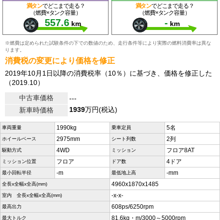
満タン
でどこまで走る？
満タン
でどこまで走る？
（燃費×タンク容量）
（燃費×タンク容量）
557.6
-
km
km
※燃費は定められた試験条件の下での数値のため、走行条件等により実際の燃料消費率は異な
ります。
消費税の変更により価格を修正
2019年10月1日以降の消費税率（10％）に基づき、価格を修正した
（2019.10）
中古車価格
---
1939
万円(税込)
新車時価格
1990kg
5名
車両重量
乗車定員
2975mm
2列
ホイールベース
シート列数
4WD
フロア8AT
駆動方式
ミッション
フロア
4ドア
ミッション位置
ドア数
-m
-mm
最小回転半径
最低地上高
4960x1870x1485
全長x全幅x全高(mm)
-x-x-
室内 全長x全幅x全高(mm)
608ps/6250rpm
最高出力
81.6kg・m/3000～5000rpm
最大トルク