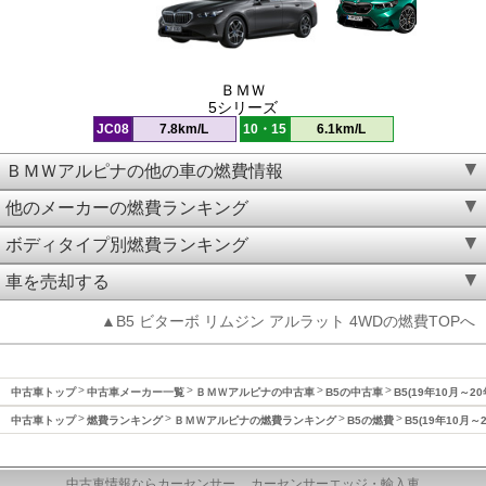
ＢＭＷ
5シリーズ
JC08
7.8km/L
10・15
6.1km/L
ＢＭＷアルピナの他の車の燃費情報
他のメーカーの燃費ランキング
ボディタイプ別燃費ランキング
車を売却する
▲B5 ビターボ リムジン アルラット 4WDの燃費TOPへ
中古車トップ
中古車メーカー一覧
ＢＭＷアルピナの中古車
B5の中古車
B5(19年10月～2
中古車トップ
燃費ランキング
ＢＭＷアルピナの燃費ランキング
B5の燃費
B5(19年10月～
中古車情報ならカーセンサー
カーセンサーエッジ・輸入車