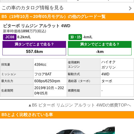
この車のカタログ情報を見る
B5（19年10月～20年05月モデル）の他のグレード一覧
ビターボ リムジン アルラット 4WD
新車時価格
1898
万円(税込)
JC08
8.2km/L
10・15
-km/L
満タンでどこまで走る？
満タンでどこまで走る？
557.6km
-km
ハイオク
使用燃料
4394cc
排気量
エンジン
ガソリン
フロア8AT
4WD
ミッション
駆動方式
608ps/6250rpm
ターボ
最大出力
過給器（ターボ）
2019年10月～202
-
生産期間
燃費性能
0年05月
▲B5 ビターボ リムジン アルラット 4WDの燃費TOPへ
B5とよく比較されている車