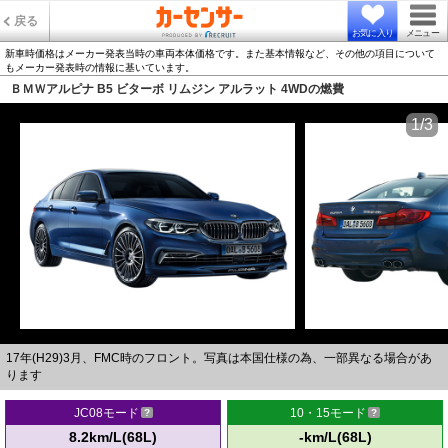
戻る
お気に入り
メニュー
新車時価格はメーカー発表当時の車両本体価格です。また基本情報など、その他の項目について
もメーカー発表時の情報に基いています。
ＢＭＷアルピナ B5 ビターボ リムジン アルラット 4WDの燃費
1/3
17年(H29)3月、FMC時のフロント。写真は本国仕様の為、一部異なる場合があ
ります
JC08モード
10・15モード
8.2km/L(68L)
-km/L(68L)