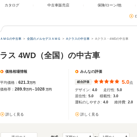
カタログ
中古車販売店
保険/ローン/他
ＡＭＧの中古車
全国のメルセデスＡＭＧ
Aクラスの中古車
Aクラス・4WDの中古車
ラス 4WD（全国）の中古車
価格相場情報
みんなの評価
5.0
621.3
総合評価
平均価格：
点
万円
289.9
1028
価格帯：
万円～
万円
デザイン:
4.0
走行性:
5.0
居住性:
5.0
積載性:
3.0
運転のしやすさ:
4.0
維持費:
2.0
詳しく見る
詳しく見る