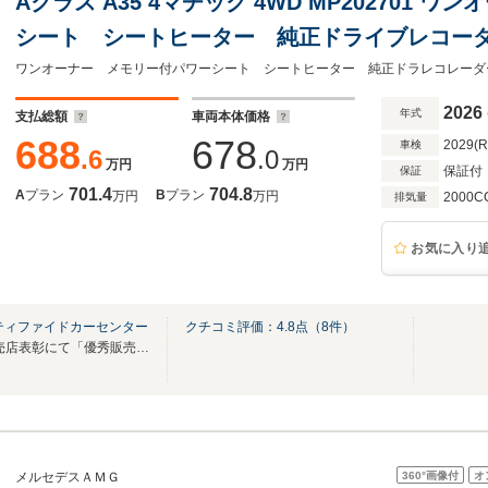
Aクラス A35 4マチック 4WD MP202701
シート シートヒーター 純正ドライブレコー
アンビエントライト ワイヤレスチャージング
2026
年式
支払総額
車両本体価格
688
678
2029(
車検
.6
.0
万円
万円
保証付
保証
701.4
704.8
A
プラン
B
プラン
万円
万円
2000C
排気量
お気に入り
ティファイドカーセンター
クチコミ評価：
4.8
点（
8
件）
2024年メルセデス・ベンツ販売店表彰にて「優秀販売店賞」を受賞致しました
360°
画像付
オ
メルセデスＡＭＧ