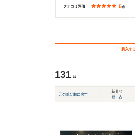
5
クチコミ評価
点
購入す
131
台
新着順
元の並び順に戻す
新
古