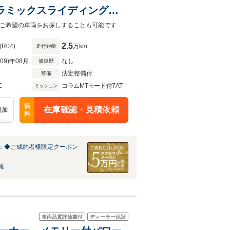
ノラミックスライディングル
アップディスプレイ/シートヒー
オートローンは実質年率1.9%、お支払回数最大120回までご利用いただけます！ご希望の車両をお探しすることも可能ですので、お気軽にお問い合わせください！
2.5
(R04)
万km
走行距離
R09)年08月
なし
修復歴
法定整備付
整備
C
コラムMTモード付7AT
ミッション
無
在庫確認・見積依頼
追加
料
：◆ご成約者様限定クーポン
報
車両品質評価書付
ディーラー保証