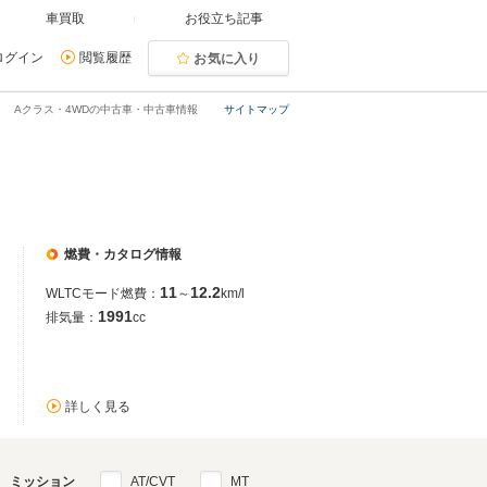
車買取
お役立ち記事
ログイン
閲覧履歴
お気に入り
Aクラス・4WDの中古車・中古車情報
サイトマップ
燃費・カタログ情報
11
12.2
WLTCモード燃費：
～
km/l
1991
排気量：
cc
詳しく見る
ミッション
AT/CVT
MT