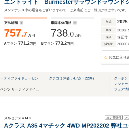
エントライト Burmesterサラウンドラウン
ビームアシスト・プラス プライバシーガラス
メンテナンス中の場合もございますので、ご来店前にご一報頂ければ幸いです。お問
トリム
2025
年式
支払総額
車両本体価格
757
738
2028(
車検
.7
.0
万円
万円
保証付
保証
771.2
773.2
A
プラン
B
プラン
万円
万円
2000C
排気量
お気に入り
サーティファイドカーセン
クチコミ評価：
4.7
点（
22
件）
クーポン：
ンシェー
東京都内最大級のメルセデス・ベンツ サーティファイドカーセンター
フェア情
360°
画像付
オ
メルセデスＡＭＧ
Aクラス A35 4マチック 4WD MP202202 