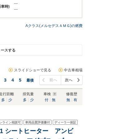
---
新車時)
---
Aクラス(メルセデスＡＭＧ)の燃費
リースする
スライドショーで見る
中古車相場
3
4
5
前へ
次へ
最後
走行距離
排気量
車検
修復歴
多
少
多
少
付
無
無
有
ンライン相談可
車両品質評価書付
ディーラー保証
2601 シートヒーター アンビ