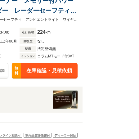
 ワンオーナー メモリー付パワー
ダー レーダーセーフティ
ワンオーナー メモリー付パワーシート シートヒーター 純正ドラレコレーダーセーフティ アンビエントライト ワイヤレスチャージング
224
(R08)
km
走行距離
R11)年06月
なし
修復歴
法定整備無
整備
C
コラムMTモード付8AT
ミッション
無
在庫確認・見積依頼
追加
料
ンライン相談可
車両品質評価書付
ディーラー保証