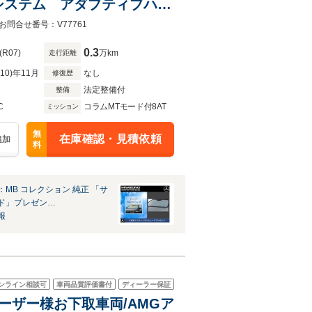
ドシステム アダプティブハイ
 アルミニウムインテリア
合せ番号：V77761
0.3
(R07)
万km
走行距離
R10)年11月
なし
修復歴
法定整備付
整備
C
コラムMTモード付8AT
ミッション
無
在庫確認・見積依頼
追加
料
MB コレクション 純正 「サ
ド」プレゼン…
報
ンライン相談可
車両品質評価書付
ディーラー保証
弊社ユーザー様お下取車両/AMGア