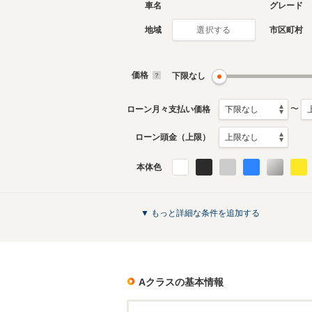
車名
グレード
地域
市区町村
選択する
現行
初代
2019年8月～生産中
2015年5
生産モデ
価格
下限なし
Aクラスのカタログを見る
〜
ローン月々支払い価格
ローン頭金（上限）
本体色
▼ もっと詳細な条件を追加する
Aクラス
の基本情報