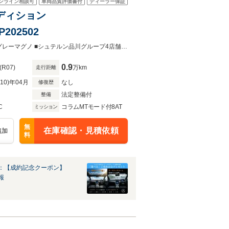
ンライン相談可
車両品質評価書付
ディーラー保証
エディション
202502
■認定中古車■新車保証継承2028年4月 ■MB2年保証■MANUFAKTURマウンテングレーマグノ ■シュテルン品川グループ4店舗の全在庫車は当店にて商談可能です。
0.9
(R07)
万km
走行距離
R10)年04月
なし
修復歴
法定整備付
整備
C
コラムMTモード付8AT
ミッション
無
在庫確認・見積依頼
追加
料
：【成約記念クーポン】
報