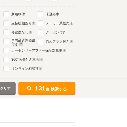
新着物件
未登録車
支払総額あり
メーカー系販売店
修復歴なし
クーポン付き
車両品質評価書
購入プラン付き
付き
カーセンサーアフター保証対象車
360
°画像付き車両
オンライン相談可
131
をクリア
台 検索する