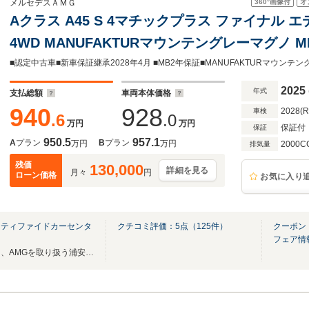
360°
画像付
オ
メルセデスＡＭＧ
Aクラス A45 S 4マチックプラス ファイナル 
4WD MANUFAKTURマウンテングレーマグノ MP
2025
年式
支払総額
車両本体価格
940
928
2028(
車検
.6
.0
万円
万円
保証付
保証
950.5
957.1
A
プラン
B
プラン
万円
万円
2000C
排気量
残価
130,000
詳細を見る
月々
円
ローン価格
お気に入り
ーティファイドカーセンタ
クチコミ評価：
5
点（
125
件）
クーポン
フェア情
メルセデス・ベンツ、スマート、AMGを取り扱う浦安市唯一の正規販売店です。