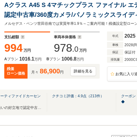
Aクラス A45 S 4マチックプラス ファイナル エ
認定中古車/360度カメラ/パノラミックスライディン
CONTROLサスペンション/ヘッドアップディスプレ
ドサウンドシステム/MBUXARナビゲーションシ
2025
年式
支払総額
車両本体価格
994
978
2028(
車検
.0
万円
万円
保証付
保証
1016.1
1006.8
A
プラン
B
プラン
万円
万円
2000C
排気量
残価
86,900
詳細を見る
月々
円
ローン価格
お気に入り
サーティファイドカーセン
クチコミ評価：
4.9
点（
213
件）
クーポン
◆
店舗総在庫80台！環状八号線沿いの好立地で認定中古車をご覧頂けます。