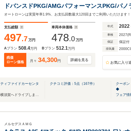
ドバンスドPKG/AMGパフォーマンスPKG/パ
ーフ/赤&黒コンビレザー/360°カメラ/ヘッド
ター/アンビエントライト/
2022
年式
支払総額
車両本体価格
497
478
2027(
車検
.7
.0
万円
万円
保証付
保証
508.4
512.1
A
プラン
B
プラン
万円
万円
2000C
排気量
残価
34,300
詳細を見る
月々
円
ローン価格
お気に入り
ーティファイドカーセンタ
クチコミ評価：
5
点（
167
件）
クーポン
◆
『思ったより』アクセスの良い横須賀へドライブしませんか？プレゼントがございます！
フェア情
メルセデスＡＭＧ