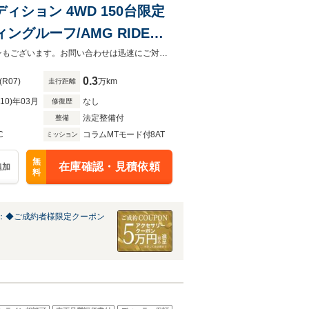
ディション 4WD 150台限定
グルーフ/AMG RIDE
イ/Burumesterサラウン
メルセデス・ベンツ世田谷南では実質年率1.9％～ご案内可能！残価設定型ローンもございます。お問い合わせは迅速にご対応致します。
ステム/360度カメラ
0.3
(R07)
万km
走行距離
R10)年03月
なし
修復歴
法定整備付
整備
C
コラムMTモード付8AT
ミッション
無
在庫確認・見積依頼
追加
料
：◆ご成約者様限定クーポン