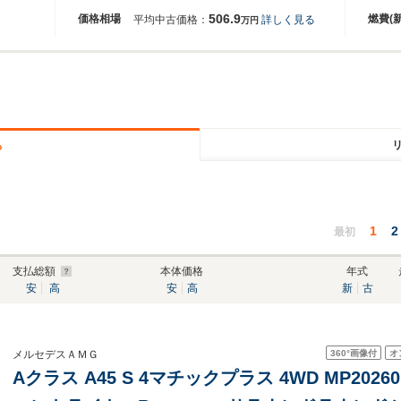
506.9
価格相場
燃費(
平均中古価格：
詳しく見る
万円
る
1
2
最初
支払総額
本体価格
年式
安
高
安
高
新
古
360°
画像付
オ
メルセデスＡＭＧ
Aクラス A45 S 4マチックプラス 4WD MP20