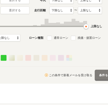
〜
年式
選択する
〜
走行距離
選択する
月～2018年10月
ル
上限なし
ローン種類
通常ローン
残価・据置ローン
この条件で新着メールを受け取る
条件