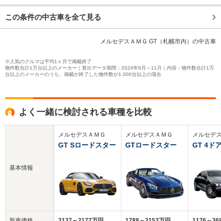
この条件の中古車を全て見る
メルセデスＡＭＧ GT（札幌市内）の中古車
※人気のクルマは平均1ヶ月で掲載終了
物件数合計1万台以上のメーカー｜算出データ期間：2024年9月～11月｜内容：物件数合計1万
台以上のメーカーのうち、掲載が終了した物件数が1,000台以上の場合
よく一緒に検討される車種を比較
メルセデスＡＭＧ
メルセデスＡＭＧ
メルセデ
GT Sロードスター
GTロードスター
GT 4ド
基本情報
新車価格
2137～2177万円
1788～2153万円
1176～3