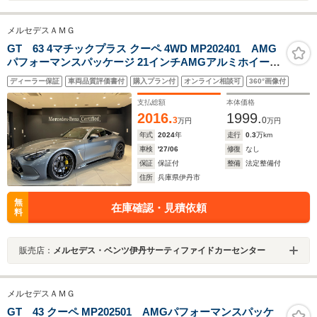
メルセデスＡＭＧ
GT 63 4マチックプラス クーペ 4WD MP202401 AMG
パフォーマンスパッケージ 21インチAMGアルミホイール
(鍛造)
ディーラー保証
車両品質評価書付
購入プラン付
オンライン相談可
360°画像付
支払総額
本体価格
2016.
1999.
3
0
万円
万円
年式
2024
年
走行
0.3
万km
車検
'27/06
修復
なし
保証
保証付
整備
法定整備付
住所
兵庫県伊丹市
無
在庫確認・見積依頼
料
販売店：
メルセデス・ベンツ伊丹サーティファイドカーセンター
メルセデスＡＭＧ
GT 43 クーペ MP202501 AMGパフォーマンスパッケ