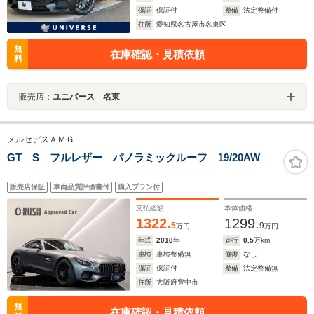
保証
保証付
整備
法定整備付
住所
愛知県名古屋市名東区
無
在庫確認・見積依頼
料
販売店：
ユニバース 名東
メルセデスＡＭＧ
GT S フルレザー パノラミックルーフ 19/20AW
販売店保証
車両品質評価書付
購入プラン付
支払総額
本体価格
1322.
1299.
5
9
万円
万円
年式
2018
年
走行
0.5
万km
車検
車検整備無
修復
なし
保証
保証付
整備
法定整備無
住所
大阪府豊中市
無
在庫確認・見積依頼