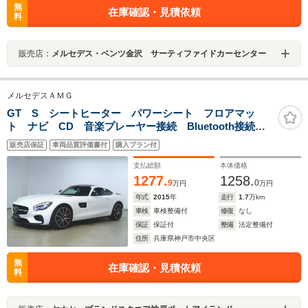
無
在庫確認・見積依頼
料
販売店：
メルセデス・ベンツ金沢 サーティファイドカーセンター
メルセデスＡＭＧ
GT S シートヒーター パワーシート フロアマッ
ト ナビ CD 音楽プレーヤー接続 Bluetooth接続
TV DVD再生 ETC LEDヘッドライト バックモニタ
販売店保証
車両品質評価書付
購入プラン付
ー 盗難防止 横滑り防止装置
支払総額
本体価格
1277.
1258.
9
0
万円
万円
年式
2015
年
走行
1.7
万km
車検
車検整備付
修復
なし
保証
保証付
整備
法定整備付
住所
兵庫県神戸市中央区
無
在庫確認・見積依頼
料