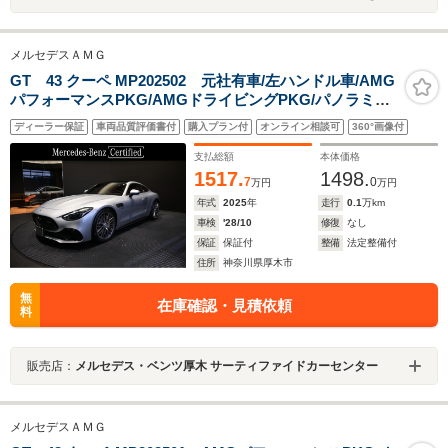
メルセデスＡＭＧ
GT 43 クーペ MP202502 元社有車/左ハンドル車/AMG
パフォーマンスPKG/AMGドライビングPKG/パノラミッ
クルーフPKG/赤レザーシート/純正ドラレコ前付き
ディーラー保証
車両品質評価書付
購入プラン付
オンライン相談可
360°画像付
支払総額
本体価格
1517.
1498.
7
0
万円
万円
年式
2025
年
走行
0.1
万km
車検
'28/10
修復
なし
保証
保証付
整備
法定整備付
住所
神奈川県厚木市
無
在庫確認・見積依頼
料
販売店：
メルセデス・ベンツ厚木 サーティファイドカーセンター
メルセデスＡＭＧ