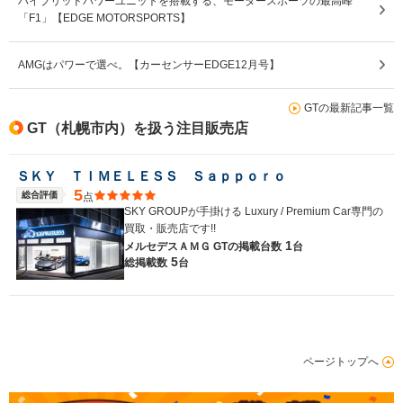
ハイブリッドパワーユニットを搭載する、モータースポーツの最高峰
「F1」【EDGE MOTORSPORTS】
AMGはパワーで選べ。【カーセンサーEDGE12月号】
GTの最新記事一覧
GT（札幌市内）を扱う注目販売店
ＳＫＹ ＴＩＭＥＬＥＳＳ Ｓａｐｐｏｒｏ
5
総合評価
点
SKY GROUPが手掛ける Luxury / Premium Car専門の
買取・販売店です!!
1
メルセデスＡＭＧ GTの
掲載台数
台
5
総掲載数
台
ページトップへ