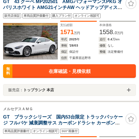
GT 43 クーペ MP202501 AMGパフォーマンスPKG オ
パリスホワイト AMG21インチAW ヘッドアップディスプ
レイ Burmesterサラウンド 左ハンドル
販売店保証
車両品質評価書付
購入プラン付
オンライン相談可
支払総額
本体価格
1571
1558.
0
万円
万円
年式
2025
年
走行
0.4
万km
車検
'28/03
修復
なし
保証
保証付
整備
法定整備付
住所
千葉県習志野市
無
在庫確認・見積依頼
料
販売店：
トップランク 本店
メルセデスＡＭＧ
GT ブラックシリーズ 国内53台限定 トラックパッケー
ジ フルバケ 減衰調整サス カーボンドラシャ カーボンボ
ンネット/フェンダー/テールゲート/リアウィング パフォ
車両品質評価書付
オンライン相談可
360°画像付
ーマンスステアリング DINAMICAダッシュボード オレン