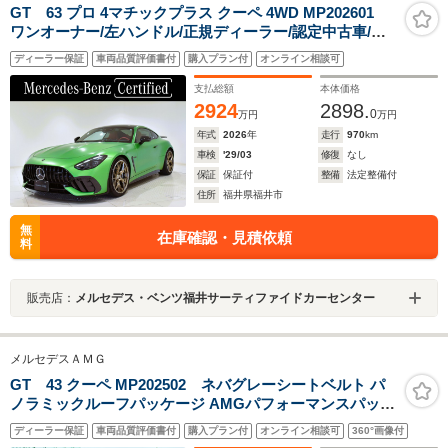
GT 63 プロ 4マチックプラス クーペ 4WD MP202601
ワンオーナー/左ハンドル/正規ディーラー/認定中古車/二
年保証/MANUFAKTURインテリアPKG/クラシックレッ
ディーラー保証
車両品質評価書付
購入プラン付
オンライン相談可
ド/AMGカーボンエクステリアP/カーボンセラミックブレ
ーキ/ブルメスター/パノラミックルーフ/RWMアルミ
支払総額
本体価格
2924
2898.
0
万円
万円
年式
2026
年
走行
970
km
車検
'29/03
修復
なし
保証
保証付
整備
法定整備付
住所
福井県福井市
無
在庫確認・見積依頼
料
販売店：
メルセデス・ベンツ福井サーティファイドカーセンター
メルセデスＡＭＧ
GT 43 クーペ MP202502 ネバグレーシートベルト パ
ノラミックルーフパッケージ AMGパフォーマンスパッケ
ージ AMGドライビングパッケージ アルペングレー
ディーラー保証
車両品質評価書付
購入プラン付
オンライン相談可
360°画像付