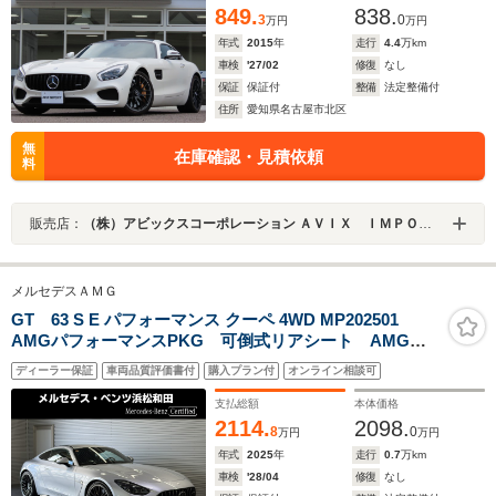
849.
838.
3
0
万円
万円
年式
2015
年
走行
4.4
万km
車検
'27/02
修復
なし
保証
保証付
整備
法定整備付
住所
愛知県名古屋市北区
無
在庫確認・見積依頼
料
販売店：
（株）アビックスコーポレーション ＡＶＩＸ ＩＭＰＯＲＴ 名古屋北店
メルセデスＡＭＧ
GT 63 S E パフォーマンス クーペ 4WD MP202501
AMGパフォーマンスPKG 可倒式リアシート AMGカ
ーボンセラミックブレーキ 黒本革 メモリー付パワー
ディーラー保証
車両品質評価書付
購入プラン付
オンライン相談可
シート&ヒーター&ベンチレーター ステアリングヒータ
ー ワイヤレスチャージ パワーゲート/フットオープナ
支払総額
本体価格
ー
2114.
2098.
8
0
万円
万円
年式
2025
年
走行
0.7
万km
車検
'28/04
修復
なし