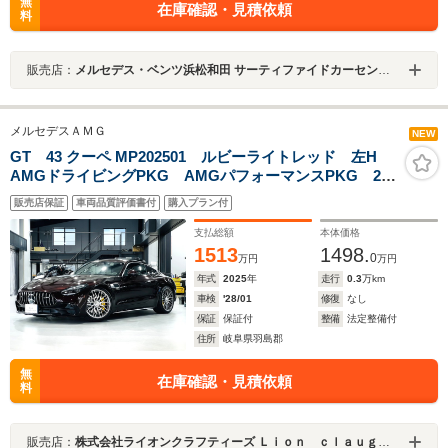
無
在庫確認・見積依頼
料
販売店：
メルセデス・ベンツ浜松和田 サーティファイドカーセンター
メルセデスＡＭＧ
NEW
GT 43 クーペ MP202501 ルビーライトレッド 左H
AMGドライビングPKG AMGパフォーマンスPKG 21
インチAMG鍛造ホイール ヘッドアップディスプレイ
販売店保証
車両品質評価書付
購入プラン付
ワンオーナー
支払総額
本体価格
1513
1498.
0
万円
万円
年式
2025
年
走行
0.3
万km
車検
'28/01
修復
なし
保証
保証付
整備
法定整備付
住所
岐阜県羽島郡
無
在庫確認・見積依頼
料
販売店：
株式会社ライオンクラフティーズ Ｌｉｏｎ ｃｌａｕｇｈ＆ｔｅａｓ