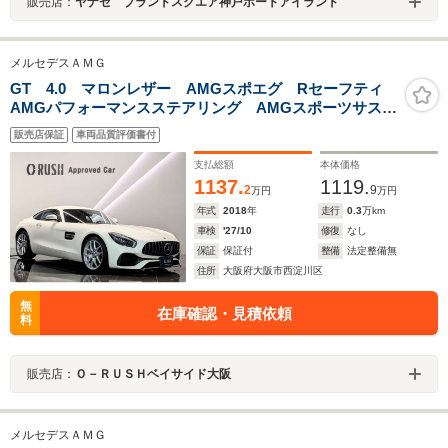
販売店：
ヤナセ ブランドスクエア神戸ポートアイランド
メルセデスＡＭＧ
GT 4.0 マロンレザー AMGスポエグ Rセーフティ
AMGパフォーマンスステアリング AMGスポーツサスペ
ンション AMGステンレスステップカバー AMG強化ブ
販売店保証
車両品質評価書付
レーキシステム メモリー付パワーシート シートヒー
ター
支払総額
本体価格
1137.
1119.
2
9
万円
万円
年式
2018
年
走行
0.3
万km
車検
'27/10
修復
なし
保証
保証付
整備
法定整備無
住所
大阪府大阪市西淀川区
無
在庫確認・見積依頼
料
販売店：
Ｏ－ＲＵＳＨベイサイド大阪
メルセデスＡＭＧ