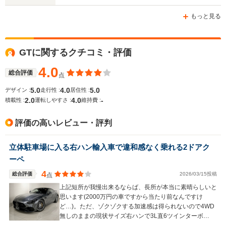
ホイールベース
ホイールベース
ホイー
-m
-m
もっと見る
7.1～10.3
└市街地:4
GTに関するクチコミ・評価
WLTCモード
7.6km/L
-
-
燃費
└郊外:7.5
4.0
総合評価
点
└高速道路:
12.1km/L
5.0
4.0
5.0
デザイン :
走行性 :
居住性 :
2.0
4.0
-
積載性 :
運転しやすさ :
維持費 :
排気量
3982cc
3982cc
2996～39
評価の高いレビュー・評判
駆動方式
FR
FR
4WD
立体駐車場に入る右ハン輸入車で違和感なく乗れる2ドアク
ーペ
4
総合評価
2026/03/15投稿
点
上記短所が我慢出来るならば、長所が本当に素晴らしいと
思います(2000万円の車ですから当たり前なんですけ
ど…)。ただ、ゾクゾクする加速感は得られないので4WD
無しのままの現状サイズ右ハンで3L直6ツインターボ
500PSオーバーを次期マイチェンで期待したいと思いま