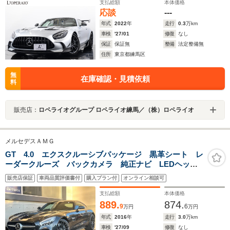
ジステッチ
支払総額
本体価格
応談
---
年式
2022
年
走行
0.3
万km
車検
'27/01
修復
なし
保証
保証無
整備
法定整備無
住所
東京都練馬区
無
在庫確認・見積依頼
料
販売店：
ロペライオグループ ロペライオ練馬／（株）ロペライオ
メルセデスＡＭＧ
GT 4.0 エクスクルーシブパッケージ 黒革シート レ
ーダークルーズ バックカメラ 純正ナビ LEDヘッド
ライト 前席シートヒーター メモリー付パワーシー
販売店保証
車両品質評価書付
購入プラン付
オンライン相談可
ト コーナーセンサー ブラインドスポット ETC 禁
煙車
支払総額
本体価格
889.
874.
9
6
万円
万円
年式
2016
年
走行
3.0
万km
車検
'27/09
修復
なし