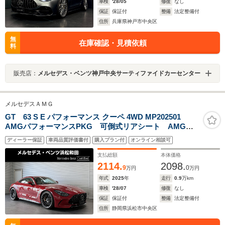
車検
'28/05
修復
なし
保証
保証付
整備
法定整備付
住所
兵庫県神戸市中央区
無
在庫確認・見積依頼
料
販売店：
メルセデス・ベンツ神戸中央サーティファイドカーセンター
メルセデスＡＭＧ
GT 63 S E パフォーマンス クーペ 4WD MP202501
AMGパフォーマンスPKG 可倒式リアシート AMGカ
ーボンセラミックブレーキ ベージュ本革シート メモ
ディーラー保証
車両品質評価書付
購入プラン付
オンライン相談可
リー付パワーシート&ヒーター&ベンチレーター ステア
リングヒーター ワイヤレスチャージ フットオープナ
支払総額
本体価格
ー
2114.
2098.
9
0
万円
万円
年式
2025
年
走行
0.9
万km
車検
'28/07
修復
なし
保証
保証付
整備
法定整備付
住所
静岡県浜松市中央区