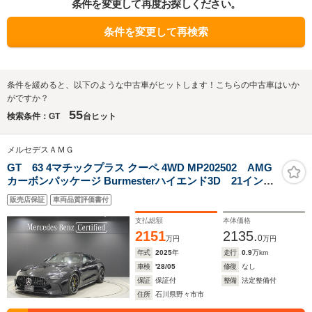
条件を変更して再度お探しください。
条件を変更して再検索
条件を緩めると、以下のような中古車がヒットします！こちらの中古車はいか
がですか？
55
検索条件：GT
台ヒット
メルセデスＡＭＧ
GT 63 4マチックプラス クーペ 4WD MP202502 AMG
カーボンパッケージ Burmesterハイエンド3D 21インチ
AMGアルミ 可倒式リアシート
販売店保証
車両品質評価書付
支払総額
本体価格
2151
2135.
0
万円
万円
年式
2025
年
走行
0.9
万km
車検
'28/05
修復
なし
保証
保証付
整備
法定整備付
住所
石川県野々市市