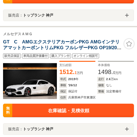
販売店：
トップランク 神戸
メルセデスＡＭＧ
GT C AMGエクステリアカーボンPKG AMGインテリ
アマットカーボントリムPKG フルレザーPKG OP19/20イ
ンチAW AMGパフォーマンスエグゾースト エッセンシャ
販売店保証
車両品質評価書付
購入プラン付
オンライン相談可
ルPKG Burmesterサウンド シートヒーター/ベンチレー
ター
支払総額
本体価格
1512.
1498.
1
0
万円
万円
年式
2019
年
走行
2.6
万km
車検
'26/12
修復
なし
保証
保証付
整備
法定整備付
住所
兵庫県神戸市東灘区
無
在庫確認・見積依頼
料
販売店：
トップランク 神戸