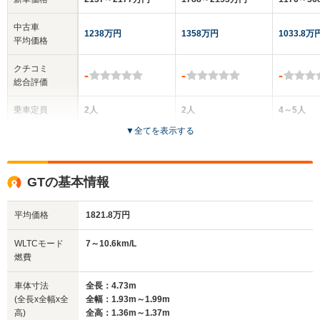
中古車
1238万円
1358万円
1033.8万
平均価格
クチコミ
-
-
-
総合評価
乗車定員
2人
2人
4～5人
▼
全てを表示する
ドア数
2ドア
2ドア
5ドア
全高
全高
全高
GTの基本情報
1.26m
1.26m
1.44m
平均価格
1821.8万円
全幅
全幅
全
WLTCモード
7～10.6km/L
サイズ
1.94m
1.94m
1.
燃費
全長
全長
(全長x全幅x全高)
4.55m
4.55m
5.
車体寸法
全長：4.73m
(全長x全幅x全
全幅：1.93m～1.99m
高)
全高：1.36m～1.37m