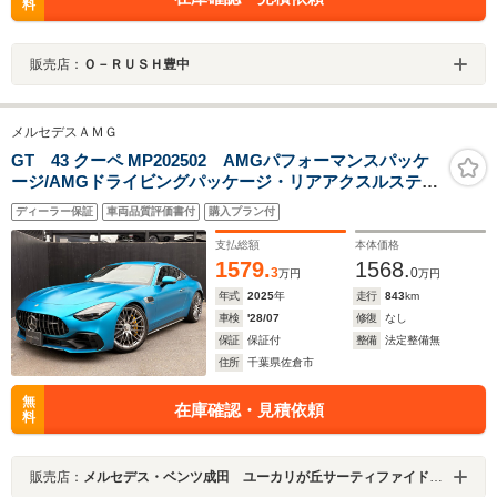
料
販売店：
Ｏ－ＲＵＳＨ豊中
メルセデスＡＭＧ
GT 43 クーペ MP202502 AMGパフォーマンスパッケ
ージ/AMGドライビングパッケージ・リアアクスルステア
リング・マルチコントロールシートバック(運転席・助手
ディーラー保証
車両品質評価書付
購入プラン付
席)・ヘッドアップディスプレイ・AMG RIDE CONTROL
サスペンション
支払総額
本体価格
1579.
1568.
3
0
万円
万円
年式
2025
年
走行
843
km
車検
'28/07
修復
なし
保証
保証付
整備
法定整備無
住所
千葉県佐倉市
無
在庫確認・見積依頼
料
販売店：
メルセデス・ベンツ成田 ユーカリが丘サーティファイドカーセンター