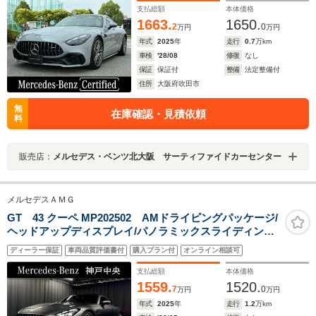
支払総額
本体価格
1663.
1650.
2
0
万円
万円
年式
2025
年
走行
0.7
万km
車検
'28/08
修復
なし
保証
保証付
整備
法定整備付
住所
大阪府吹田市
無
在庫確認・見積依頼
料
販売店：
メルセデス・ベンツ北大阪 サーティファイドカーセンター
メルセデスＡＭＧ
GT 43 クーペ MP202502 AMドライビングパッケージ/
ヘッドアップディスプレイ/パノラミックスライディング
ルーフ
ディーラー保証
車両品質評価書付
購入プラン付
オンライン相談可
支払総額
本体価格
1559.
1520.
7
0
万円
万円
年式
2025
年
走行
1.2
万km