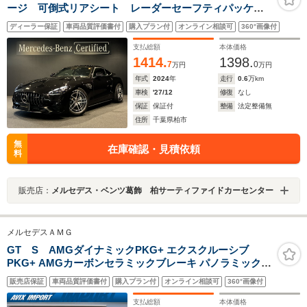
ージ 可倒式リアシート レーダーセーフティパッケー
ジ MBUX
ディーラー保証
車両品質評価書付
購入プラン付
オンライン相談可
360°画像付
支払総額
本体価格
1414.
1398.
7
0
万円
万円
年式
2024
年
走行
0.6
万km
車検
'27/12
修復
なし
保証
保証付
整備
法定整備無
住所
千葉県柏市
無
在庫確認・見積依頼
料
販売店：
メルセデス・ベンツ葛飾 柏サーティファイドカーセンター
メルセデスＡＭＧ
GT S AMGダイナミックPKG+ エクスクルーシブ
PKG+ AMGカーボンセラミックブレーキ パノラミックル
ーフ 黒半革 AMGパフォーマンスシート シートヒータ
販売店保証
車両品質評価書付
購入プラン付
オンライン相談可
360°画像付
ー ナビ TV Bカメ ブルメスター 19/20インチAW
支払総額
本体価格