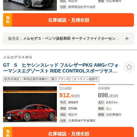
保証
保証付
整備
法定整備付
住所
静岡県浜松市中央区
無
在庫確認・見積依頼
料
販売店：
メルセデス・ベンツ浜松和田 サーティファイドカーセンター
メルセデスＡＭＧ
GT S ヒヤシンスレッド フルレザーPKG AMGパフォ
ーマンスエグゾースト RIDE CONTROLスポーツサスペ
ンション レッドキャリパー AMGパフォーマンスシート
販売店保証
車両品質評価書付
購入プラン付
オンライン相談可
Burmesterサラウンド レーダーセーフティPKG シートヒ
ーター
支払総額
本体価格
912.
898.
5
0
万円
万円
年式
2016
年
走行
2.0
万km
車検
'27/06
修復
なし
保証
保証付
整備
法定整備付
住所
兵庫県神戸市東灘区
無
在庫確認・見積依頼
料