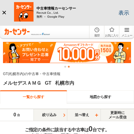
中古車情報カーセンサー
表示
Recruit Co., Ltd.
無料 － Google Play
履歴
お気に入り
メニュー
GT(札幌市内)の中古車・中古車情報
メルセデスＡＭＧ GT 札幌市内
一覧から探す
地図から探す
更新時に
0
絞り込み
並べ替え
台
メール受信
0
ご指定の条件に該当する中古車は
台です。