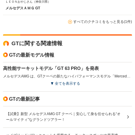
ＬＥＯＮおやじさん
（神奈川県）
す。今の所は腹立ちますが長男の専用車になりつつある今
メルセデスＡＭＧ GT
日この頃です。
すべてのクチコミをもっと見る(1件)
GTに関する関連情報
GTの最新モデル情報
高性能サーキットモデル「GT 63 PRO」を発表
メルセデスAMG は、GTクーペの新たなハイパフォーマンスモデル「Mercedes-AMG GT 63 PRO 4MATIC+ Coupe」を発表した。このモデルは、612ps（450kW ）と850N・mのトルクを発揮する4.0L V8ツインターボエンジンを搭載し、空力性能と冷却機能を向上させた結果、従来モデル比で出力が20kW、トルクが50N・m増加している。サーキットでの性能を追求し、AMG専用の四輪駆動システムやアクティブ・ロール・スタビライゼーションを装備。インテリアにはAMGパフォーマンスシートや高品質なオーディオシステムを採用し、日常使用の利便性も考慮された設計となっている。同時に、仕様・価格の異なるモデル識別コードMP202601モデルが追加されている。（2025.10）
全てを表示する
GTの最新記事
【試乗】新型 メルセデスAMG GT クーペ｜安心して身を任せられる“オ
ールマイティ”なグランドツアラー！