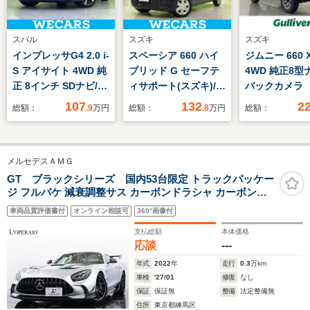
スバル
スズキ
スズキ
インプレッサG4 2.0 i-
スペーシア 660 ハイ
ジムニー 660 
S アイサイト 4WD 純
ブリッド G セーフテ
4WD 純正8
正 8インチ SDナビ/ア
ィサポート(スズキ)/車
バックカメラ
イサイト/車線逸脱防
線逸脱防止支援システ
ヒーター HD
107
132
2
総額：
.9
万円
総額：
.8
万円
総額：
止支援システム/ドラ
ム/アイドリングスト
ルセグ DVD
イブレコーダー 純正/
ップ/禁煙車/エアバッ
レコ ETC 
ヘッドランプ
グ 運転席/エアバッグ
ン 衝突軽減
メルセデスＡＭＧ
LED/Bluetooth接
助手席/パワーウイン
脱 LEDオー
続/ETC2.0/EBD付
ドウ/エンジンスター
ト フォグ 
GT ブラックシリーズ 国内53台限定 トラックパッケー
ジ フルバケ 減衰調整サス カーボンドラシャ カーボンボ
ABS/横滑り防止装置
トボタン/キーレスス
イビーム 純
ンネット/フェンダー/テールゲート/リアウィング パフォ
タートシステム
マット 寒冷
車両品質評価書付
オンライン相談可
360°画像付
ーマンスステアリング DINAMICAダッシュボード オレン
車
ジステッチ
支払総額
本体価格
応談
---
年式
2022
年
走行
0.3
万km
車検
'27/01
修復
なし
保証
保証無
整備
法定整備無
住所
東京都練馬区