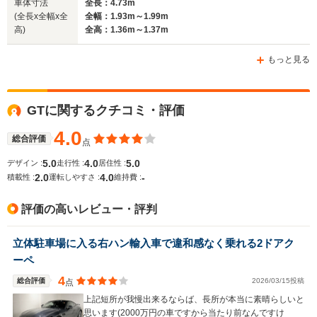
車体寸法
全長：4.73m
(全長x全幅x全
全幅：1.93m～1.99m
高)
全高：1.36m～1.37m
ホイールベース
ホイールベース
ホイー
-m
-m
もっと見る
7.1～10.3
└市街地:4
GTに関するクチコミ・評価
WLTCモード
7.6km/L
-
-
燃費
└郊外:7.5
4.0
総合評価
点
└高速道路:
12.1km/L
5.0
4.0
5.0
デザイン :
走行性 :
居住性 :
2.0
4.0
-
積載性 :
運転しやすさ :
維持費 :
排気量
3982cc
3982cc
2996～39
評価の高いレビュー・評判
駆動方式
FR
FR
4WD
立体駐車場に入る右ハン輸入車で違和感なく乗れる2ドアク
ーペ
4
総合評価
2026/03/15投稿
点
上記短所が我慢出来るならば、長所が本当に素晴らしいと
思います(2000万円の車ですから当たり前なんですけ