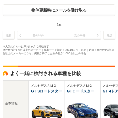
物件更新時にメールを受け取る
1
/1
最初
前の30件
次の30件
最後
※人気のクルマは平均1ヶ月で掲載終了
物件数合計1万台以上のメーカー｜算出データ期間：2024年9月～11月｜内容：物件数合計1万
台以上のメーカーのうち、掲載が終了した物件数が1,000台以上の場合
よく一緒に検討される車種を比較
メルセデスＡＭＧ
メルセデスＡＭＧ
メルセデ
GT Sロードスター
GTロードスター
GT 4ド
基本情報