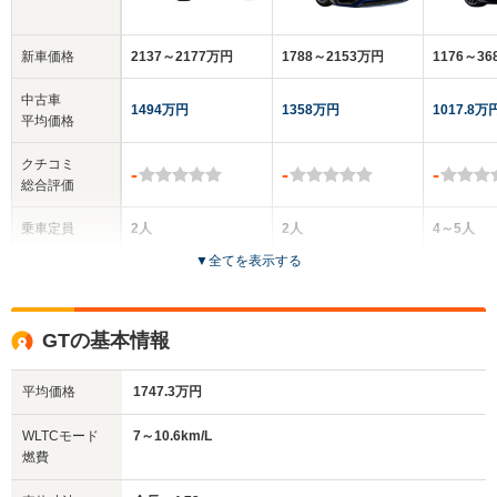
新車価格
2137～2177万円
1788～2153万円
1176～3
中古車
1494万円
1358万円
1017.8万
平均価格
クチコミ
-
-
-
総合評価
乗車定員
2人
2人
4～5人
▼
全てを表示する
ドア数
2ドア
2ドア
5ドア
全高
全高
全高
GTの基本情報
1.26m
1.26m
1.44m
平均価格
1747.3万円
全幅
全幅
全
WLTCモード
7～10.6km/L
サイズ
1.94m
1.94m
1.
燃費
全長
全長
(全長x全幅x全高)
4.55m
4.55m
5.