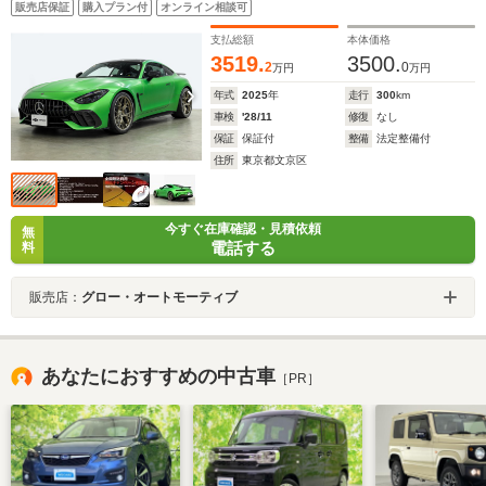
販売店保証
購入プラン付
オンライン相談可
支払総額
本体価格
3519.
3500.
2
0
万円
万円
年式
2025
年
走行
300
km
車検
'28/11
修復
なし
保証
保証付
整備
法定整備付
住所
東京都文京区
今すぐ在庫確認・見積依頼
無
電話する
料
販売店：
グロー・オートモーティブ
あなたにおすすめの中古車
［PR］