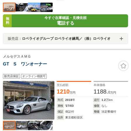
今すぐ在庫確認・見積依頼
無
電話する
料
販売店：
ロペライオグループ ロペライオ練馬／（株）ロペライオ
メルセデスＡＭＧ
GT S ワンオーナー
販売店保証
オンライン相談可
支払総額
本体価格
1210
1188.
0
万円
万円
年式
2018
年
走行
1.2
万km
車検
'27/03
修復
なし
保証
保証付
整備
法定整備付
住所
東京都杉並区