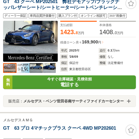
GT 43 クーペ MP202501 弊社デモアップ/ブラックナ
ッパレザーシート/シートヒーター/シートベンチレーショ
ン/ステアリングヒーター/ブルメスターサラウンドサウン
ディーラー保証
車両品質評価書付
購入プラン付
オンライン相談可
360°画像付
ド/20インチAMGホイール/360°カメラ
支払総額
本体価格
1423.
1408.
8
0
万円
万円
169,900
残価ローン
月々
円
年式
2025
年
走行
0.3
万km
車検
'28/09
修復
なし
保証
保証付
整備
法定整備付
住所
東京都世田谷区
今すぐ在庫確認・見積依頼
無
電話する
料
販売店：
メルセデス・ベンツ世田谷南サーティファイドカーセンター
メルセデスＡＭＧ
GT 63 プロ 4マチックプラス クーペ 4WD MP202601