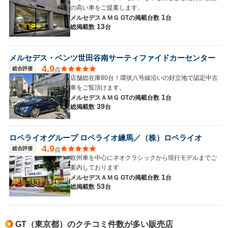
の高い車をご提案します。
1
メルセデスＡＭＧ GTの
掲載台数
台
13
総掲載数
台
メルセデス・ベンツ世田谷南サーティファイドカーセンター
4.9
総合評価
点
店舗総在庫80台！環状八号線沿いの好立地で認定中古
車をご覧頂けます。
1
メルセデスＡＭＧ GTの
掲載台数
台
39
総掲載数
台
ロペライオグループ ロペライオ練馬／（株）ロペライオ
4.9
総合評価
点
欧州車を中心にネオクラシックから現行モデルまでご
案内しております
1
メルセデスＡＭＧ GTの
掲載台数
台
53
総掲載数
台
GT（東京都）のクチコミ件数が多い販売店