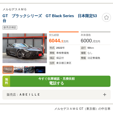
メルセデスＡＭＧ
GT ブラックシリーズ GT Black Series 日本限定53
台
販売店保証
支払総額
本体価格
6044.
6000.
5
0
万円
万円
年式
2022
年
走行
50
km
車検
車検整備無
修復
なし
保証
保証付
整備
法定整備無
住所
東京都江東区
今すぐ在庫確認・見積依頼
無
電話する
料
販売店：
ＡＢＥＩＬＬＥ
メルセデスＡＭＧ GT（東京都）の中古車