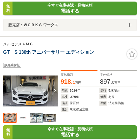
今すぐ在庫確認・見積依頼
無
電話する
料
販売店：
ＷＯＲＫＳ ワークス
メルセデスＡＭＧ
GT S 130th アニバーサリー エディション
販売店保証
支払総額
本体価格
918.
897.
1
0
万円
万円
年式
2016
年
走行
5.9
万km
車検
'27/08
修復
あり
保証
保証付
整備
法定整備無
住所
東京都足立区
今すぐ在庫確認・見積依頼
無
電話する
料