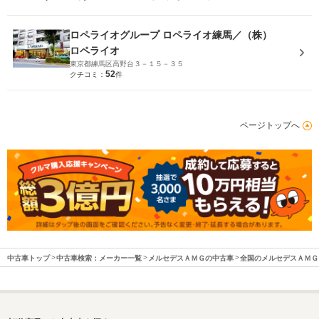
ロペライオグループ ロペライオ練馬／（株）
ロペライオ
東京都練馬区高野台３－１５－３５
52
クチコミ：
件
ページトップへ
中古車トップ
中古車検索：メーカー一覧
メルセデスＡＭＧの中古車
全国のメルセデスＡＭＧ