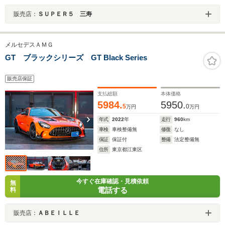
販売店：
ＳＵＰＥＲ５ 三寿
メルセデスＡＭＧ
GT ブラックシリーズ GT Black Series
販売店保証
支払総額
本体価格
5984.
5950.
5
0
万円
万円
年式
2022
年
走行
960
km
車検
車検整備無
修復
なし
保証
保証付
整備
法定整備無
住所
東京都江東区
今すぐ在庫確認・見積依頼
無
電話する
料
販売店：
ＡＢＥＩＬＬＥ