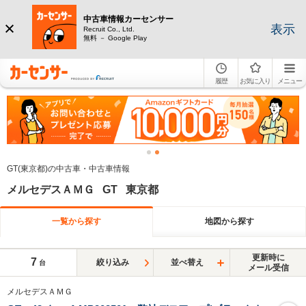
中古車情報カーセンサー
表示
Recruit Co., Ltd.
無料 － Google Play
履歴
お気に入り
メニュー
GT(東京都)の中古車・中古車情報
メルセデスＡＭＧ GT 東京都
一覧から探す
地図から探す
更新時に
7
絞り込み
並べ替え
台
メール受信
メルセデスＡＭＧ