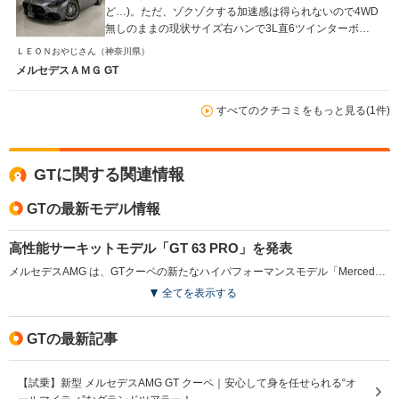
ど…)。ただ、ゾクゾクする加速感は得られないので4WD
無しのままの現状サイズ右ハンで3L直6ツインターボ
500PSオーバーを次期マイチェンで期待したいと思いま
ＬＥＯＮおやじさん
（神奈川県）
す。今の所は腹立ちますが長男の専用車になりつつある今
メルセデスＡＭＧ GT
日この頃です。
すべてのクチコミをもっと見る(1件)
GTに関する関連情報
GTの最新モデル情報
高性能サーキットモデル「GT 63 PRO」を発表
メルセデスAMG は、GTクーペの新たなハイパフォーマンスモデル「Mercedes-AMG GT 63 PRO 4MATIC+ Coupe」を発表した。このモデルは、612ps（450kW ）と850N・mのトルクを発揮する4.0L V8ツインターボエンジンを搭載し、空力性能と冷却機能を向上させた結果、従来モデル比で出力が20kW、トルクが50N・m増加している。サーキットでの性能を追求し、AMG専用の四輪駆動システムやアクティブ・ロール・スタビライゼーションを装備。インテリアにはAMGパフォーマンスシートや高品質なオーディオシステムを採用し、日常使用の利便性も考慮された設計となっている。同時に、仕様・価格の異なるモデル識別コードMP202601モデルが追加されている。（2025.10）
全てを表示する
GTの最新記事
【試乗】新型 メルセデスAMG GT クーペ｜安心して身を任せられる“オ