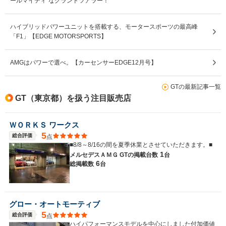
ールマイティ”なグランドツアラー！
ハイブリッドパワーユニットを搭載する、モータースポーツの最高峰
「F1」【EDGE MOTORSPORTS】
AMGはパワーで選べ。【カーセンサーEDGE12月号】
GTの最新記事一覧
GT（東京都）を扱う注目販売店
ＷＯＲＫＳ ワークス
5
総合評価
点
■8/8～8/16の間を夏季休業とさせていただきます。■
1
メルセデスＡＭＧ GTの
掲載台数
台
6
総掲載数
台
グロー・オートモーティブ
5
総合評価
点
ハイパフォーマンスモデルを中心にしました付加価値