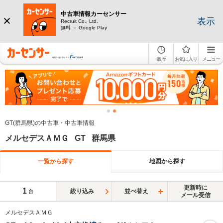
中古車情報カーセンサー
表示
Recruit Co., Ltd.
無料 － Google Play
履歴
お気に入り
メニュー
GT(群馬県)の中古車・中古車情報
メルセデスＡＭＧ GT 群馬県
一覧から探す
地図から探す
更新時に
1
絞り込み
並べ替え
台
メール受信
メルセデスＡＭＧ