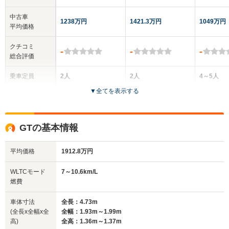
中古車
1238万円
1421.3万円
1049万円
平均価格
クチコミ
-
-
-
総合評価
乗車定員
2人
2人
4～5人
▼
全てを表示する
ドア数
2ドア
2ドア
5ドア
全高
全高
全高
GTの基本情報
1.26m
1.26m
1.44m
平均価格
1912.8万円
全幅
全幅
全
WLTCモード
7～10.6km/L
サイズ
1.94m
1.94m
1.
燃費
全長
全長
(全長x全幅x全高)
4.55m
4.55m
5.
車体寸法
全長：4.73m
(全長x全幅x全
全幅：1.93m～1.99m
高)
全高：1.36m～1.37m
ホイールベース
ホイールベース
ホイー