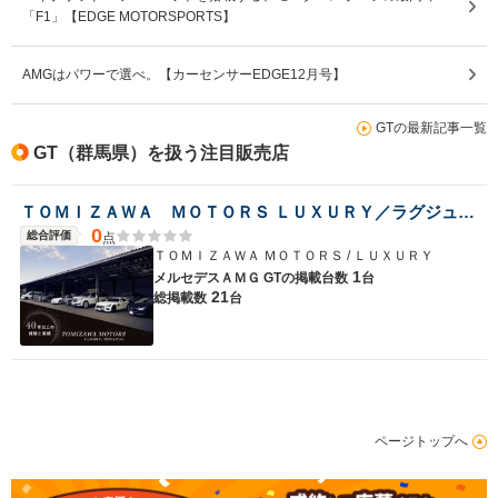
「F1」【EDGE MOTORSPORTS】
AMGはパワーで選べ。【カーセンサーEDGE12月号】
GTの最新記事一覧
GT（群馬県）を扱う注目販売店
ＴＯＭＩＺＡＷＡ ＭＯＴＯＲＳ ＬＵＸＵＲＹ／ラグジュアリー
0
総合評価
点
ＴＯＭＩＺＡＷＡ ＭＯＴＯＲＳ / ＬＵＸＵＲＹ
1
メルセデスＡＭＧ GTの
掲載台数
台
21
総掲載数
台
ページトップへ