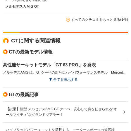
ＬＥＯＮおやじさん
（神奈川県）
す。今の所は腹立ちますが長男の専用車になりつつある今
メルセデスＡＭＧ GT
日この頃です。
すべてのクチコミをもっと見る(1件)
GTに関する関連情報
GTの最新モデル情報
高性能サーキットモデル「GT 63 PRO」を発表
メルセデスAMG は、GTクーペの新たなハイパフォーマンスモデル「Mercedes-AMG GT 63 PRO 4MATIC+ Coupe」を発表した。このモデルは、612ps（450kW ）と850N・mのトルクを発揮する4.0L V8ツインターボエンジンを搭載し、空力性能と冷却機能を向上させた結果、従来モデル比で出力が20kW、トルクが50N・m増加している。サーキットでの性能を追求し、AMG専用の四輪駆動システムやアクティブ・ロール・スタビライゼーションを装備。インテリアにはAMGパフォーマンスシートや高品質なオーディオシステムを採用し、日常使用の利便性も考慮された設計となっている。同時に、仕様・価格の異なるモデル識別コードMP202601モデルが追加されている。（2025.10）
全てを表示する
GTの最新記事
【試乗】新型 メルセデスAMG GT クーペ｜安心して身を任せられる“オ
ールマイティ”なグランドツアラー！
ハイブリッドパワーユニットを搭載する、モータースポーツの最高峰