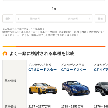
1
/1
最初
前の30件
次の30件
最後
※人気のクルマは平均1ヶ月で掲載終了
物件数合計1万台以上のメーカー｜算出データ期間：2024年9月～11月｜内容：物件数合計1万
台以上のメーカーのうち、掲載が終了した物件数が1,000台以上の場合
よく一緒に検討される車種を比較
メルセデスＡＭＧ
メルセデスＡＭＧ
メルセデ
GT Sロードスター
GTロードスター
GT 4ド
基本情報
新車価格
2137～2177万円
1788～2153万円
1176～3