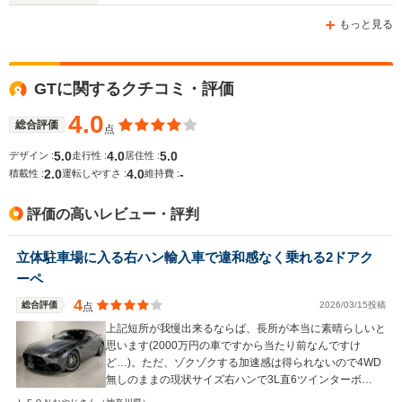
-m
-m
もっと見る
7.1～10.3
└市街地:4
GTに関するクチコミ・評価
WLTCモード
7.6km/L
-
-
燃費
└郊外:7.5
4.0
総合評価
点
└高速道路:
12.1km/L
5.0
4.0
5.0
デザイン :
走行性 :
居住性 :
2.0
4.0
-
積載性 :
運転しやすさ :
維持費 :
排気量
3982cc
3982cc
2996～39
評価の高いレビュー・評判
駆動方式
FR
FR
4WD
立体駐車場に入る右ハン輸入車で違和感なく乗れる2ドアク
ーペ
4
総合評価
2026/03/15投稿
点
上記短所が我慢出来るならば、長所が本当に素晴らしいと
思います(2000万円の車ですから当たり前なんですけ
ど…)。ただ、ゾクゾクする加速感は得られないので4WD
無しのままの現状サイズ右ハンで3L直6ツインターボ
500PSオーバーを次期マイチェンで期待したいと思いま