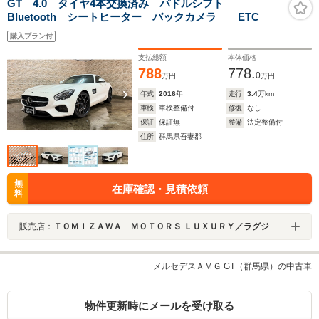
GT 4.0 タイヤ4本交換済み パドルシフト
Bluetooth シートヒーター バックカメラ ETC
購入プラン付
支払総額
本体価格
788
778.
0
万円
万円
年式
2016
年
走行
3.4
万km
車検
車検整備付
修復
なし
保証
保証無
整備
法定整備付
住所
群馬県吾妻郡
無
在庫確認・見積依頼
料
販売店：
ＴＯＭＩＺＡＷＡ ＭＯＴＯＲＳ ＬＵＸＵＲＹ／ラグジュアリー
メルセデスＡＭＧ GT（群馬県）の中古車
物件更新時にメールを受け取る