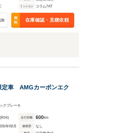
C
コラム7AT
ミッション
無
在庫確認・見積依頼
追加
料
限定車 AMGカーボンエク
ックブレーキ
600
(R04)
km
走行距離
R09)年08月
なし
修復歴