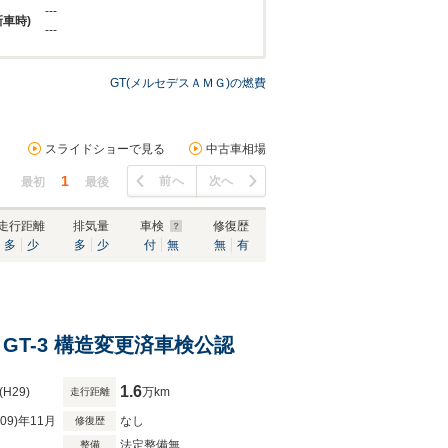
---
新車時)
---
GT(メルセデスＡＭＧ)の燃費
スライドショーで見る
中古車相場
1
前へ
次へ
最初
最後
走行距離
排気量
車検
修復歴
多
少
多
少
付
無
無
有
IT GT-3 構造変更済車検公認
1.6
(H29)
万km
走行距離
R09)年11月
なし
修復歴
法定整備無
整備