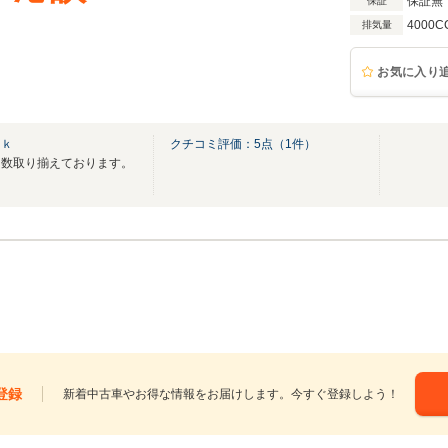
保証無
保証
4000C
排気量
お気に入り
ｎｋ
クチコミ評価：
5
点（
1
件）
多数取り揃えております。
登録
新着中古車やお得な情報をお届けします。今すぐ登録しよう！