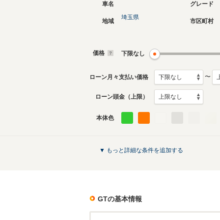
車名
グレード
埼玉県
地域
市区町村
現行
初代
2024年4月～生産中
2015年5
生産モデ
価格
下限なし
GTのカタログを見る
〜
ローン月々支払い価格
ローン頭金（上限）
本体色
▼ もっと詳細な条件を追加する
GT
の基本情報