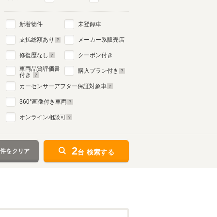
新着物件
未登録車
支払総額あり
メーカー系販売店
修復歴なし
クーポン付き
車両品質評価書
購入プラン付き
付き
カーセンサーアフター保証対象車
360
°画像付き車両
オンライン相談可
2
条件をクリア
台 検索する