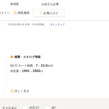
車買取
お役立ち記事
ログイン
閲覧履歴
お気に入り
GT(埼玉県)の中古車・中古車情報
サイトマップ
燃費・カタログ情報
7
10.6
WLTCモード燃費：
～
km/l
1991
3982
排気量：
～
cc
詳しく見る
ミッション
AT/CVT
MT