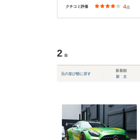
4
クチコミ評価
点
2
台
新着順
元の並び順に戻す
新
古