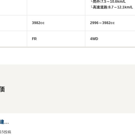
└郊外:7.5～10.6km/L
└高速道路:8.7～12.1km/L
3982cc
2996～3982cc
FR
4WD
価
立体駐車場に入る右ハン輸入車で違和感なく乗れる2ドアクーペ
3/15投稿