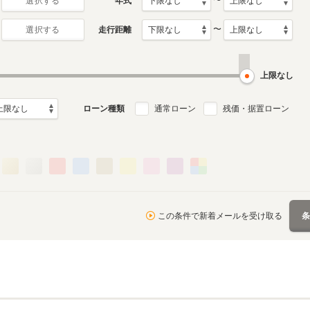
〜
年式
選択する
〜
走行距離
選択する
月～2024年3月
ル
上限なし
ローン種類
通常ローン
残価・据置ローン
この条件で新着メールを受け取る