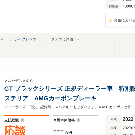
4000C
排気量
お気に入り
ｔｏ （アンベグレンツ
クチコミ評価：－
メルセデスＡＭＧ
GT ブラックシリーズ 正規ディーラー車 特別
ステリア AMGカーボンブレーキ
ディーラー車 取説、記録簿、スペアキーもございます。ＡＭＧカーボンセラミ
2022
年式
支払総額
車両本体価格
---
応談
2027(
車検
万円