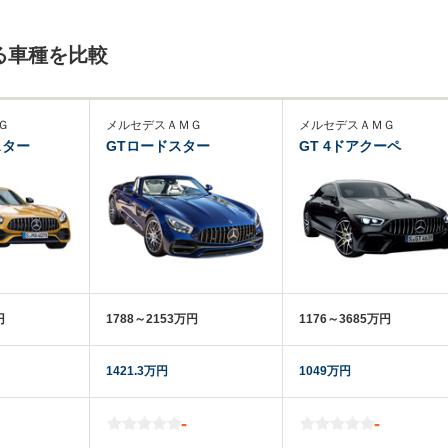
る車種を比較
Ｇ
メルセデスＡＭＧ
メルセデスＡＭＧ
スター
GTロードスター
GT 4ドアクーペ
円
1788～2153万円
1176～3685万円
1421.3万円
1049万円
-
-