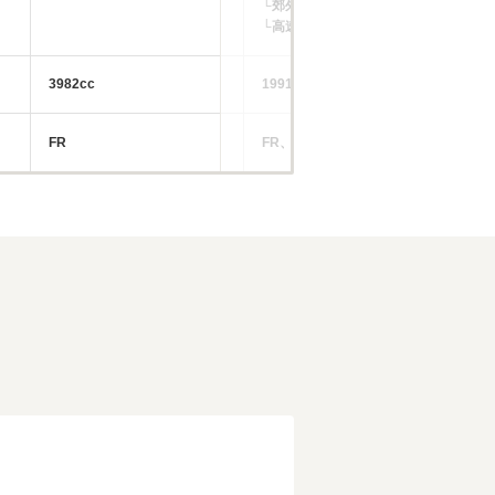
└郊外:9.7～11.2km/L
└郊
└高速道路:10.5～13.2km/L
└高
3982cc
1991～3982cc
29
FR
FR、4WD
4W