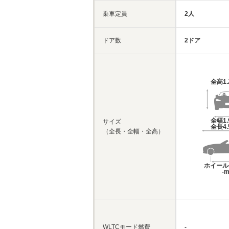
乗車定員
2人
ドア数
2ドア
全高
1
全幅
1
サイズ
全長
4
（全長・全幅・全高）
ホイール
-
WLTCモード燃費
-