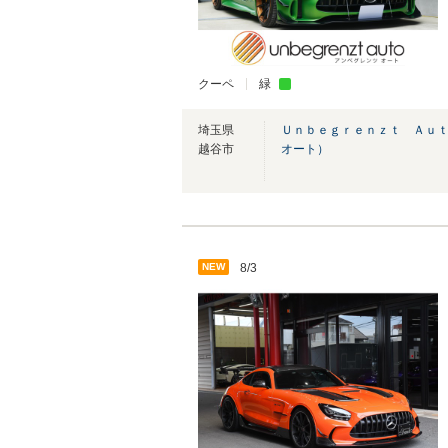
クーペ
緑
埼玉県
Ｕｎｂｅｇｒｅｎｚｔ Ａｕ
越谷市
オート）
NEW
8/3