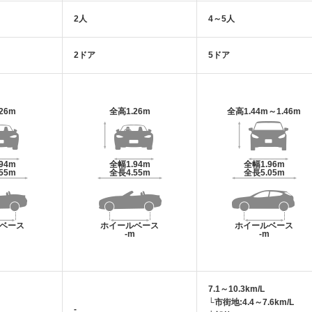
2人
4～5人
2ドア
5ドア
.26m
全高
1.26m
全高
1.44m～1.46m
.94m
全幅
1.94m
全幅
1.96m
.55m
全長
4.55m
全長
5.05m
ベース
ホイールベース
ホイールベース
m
-m
-m
7.1～10.3km/L
└市街地:4.4～7.6km/L
-