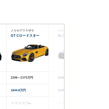
メルセデスＡＭＧ
メルセデスＡＭＧ
メ
GT Cロードスター
SLクラス
C
2298～2375万円
1648～4000万円
12
1844.8万円
1244.2万円
11
-
-