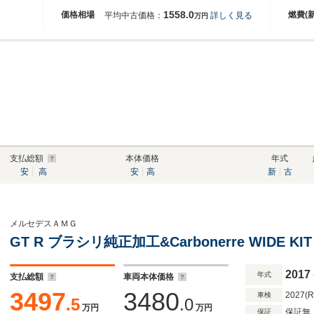
1558.0
価格相場
燃費(
平均中古価格：
詳しく見る
万円
支払総額
本体価格
年式
安
高
安
高
新
古
メルセデスＡＭＧ
GT R ブラシリ純正加工&Carbonerre WIDE K
2017
年式
支払総額
車両本体価格
3497
3480
2027(
車検
.5
.0
万円
万円
保証無
保証