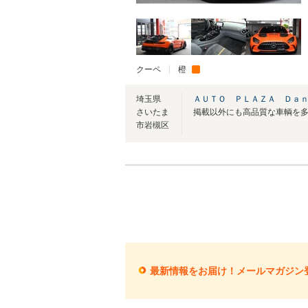
クーペ
橙
埼玉県
ＡＵＴＯ ＰＬＡＺＡ Ｄａ
さいたま
掲載以外にも高品質な車輌を
市岩槻区
最新情報をお届け！メールマガジン