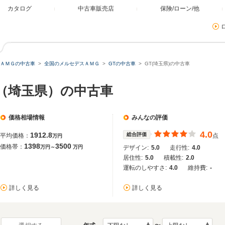
カタログ
中古車販売店
保険/ローン/他
ＡＭＧの中古車
全国のメルセデスＡＭＧ
GTの中古車
GT(埼玉県)の中古車
T（埼玉県）の中古車
価格相場情報
みんなの評価
4.0
1912.8
総合評価
平均価格：
点
万円
1398
3500
価格帯：
万円～
万円
デザイン:
5.0
走行性:
4.0
居住性:
5.0
積載性:
2.0
運転のしやすさ:
4.0
維持費:
-
詳しく見る
詳しく見る