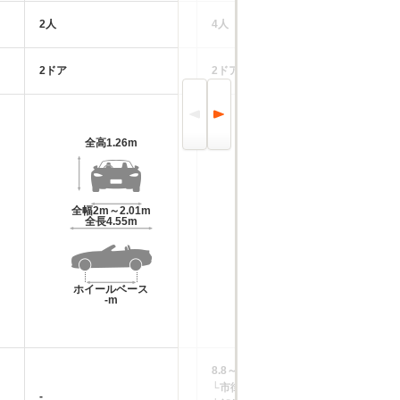
2人
4人
4
2ドア
2ドア
2
全高
1.26m
全高
1.37m
全幅
2m～2.01m
全幅
1.92m
全長
4.55m
全長
4.7m～4.71m
ホイールベース
ホイールベース
-m
-m
8.8～10.8km/L
10
└市街地:5.8～7.4km/L
└市
-