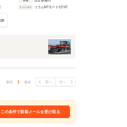
法定整備付
整備
C
コラムMTモード付7AT
ミッション
追加
1
前へ
次へ
最初
最後
この条件で新着メールを受け取る