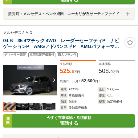
販売店：
メルセデス・ベンツ成田 ユーカリが丘サーティファイドカーセンター
メルセデスＡＭＧ
GLB 35 4マチック 4WD レーダーセーフティP ナビ
ゲーションP AMGアドバンスドP AMGパフォーマン
スP パノラミックS/R シートベンチレータ― エナジ
ディーラー保証
車両品質評価書付
購入プラン付
ャイジングPプラス アドバンスドサウンドシステム
支払総額
本体価格
525.
508.
6
0
万円
万円
52,600
残価ローン
月々
円
年式
2021
年
走行
3.2
万km
車検
車検整備付
修復
なし
保証
保証付
整備
法定整備付
住所
愛知県豊橋市
今すぐ在庫確認・見積依頼
無
電話する
料