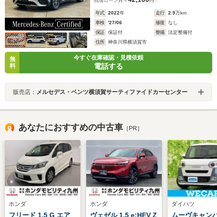
残価ローン
月々
円
年式
2022
年
走行
2.9
万km
車検
'27/06
修復
なし
保証
保証付
整備
法定整備付
住所
神奈川県横須賀市
今すぐ在庫確認・見積依頼
無
電話する
料
販売店：
メルセデス・ベンツ横須賀サーティファイドカーセンター
あなたにおすすめの中古車
［PR］
ホンダ
ホンダ
ダイハツ
フリード 1.5 G エア
ヴェゼル 1.5 e:HEV Z
ムーヴキャンバス