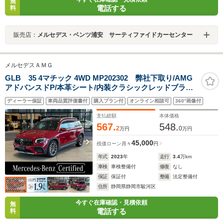
無
電話する
料
販売店：
メルセデス・ベンツ浦安 サーティファイドカーセンター
メルセデスＡＭＧ
GLB 35 4マチック 4WD MP202302 弊社下取り/AMG
アドバンスドP/本革シート/内装クラシックレッドブラッ
ク/パノラマサンルーフ/前後純正ドラレコ/電動トランク/
ディーラー保証
車両品質評価書付
購入プラン付
オンライン相談可
360°画像付
メモリ付電動シート/アンビエントライト/ヘッドアップデ
ィスプレイ/シートヒーター/禁煙
支払総額
本体価格
567.
548.
2
0
万円
万円
45,000
残価ローン
月々
円
年式
2023
年
走行
3.4
万km
車検
車検整備付
修復
なし
保証
保証付
整備
法定整備付
住所
静岡県静岡市駿河区
今すぐ在庫確認・見積依頼
無
電話する
料