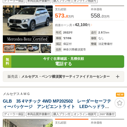
ディーラー保証
車両品質評価書付
購入プラン付
オンライン相談可
ト/アンビエントライト/純正ドライブレコーダー(前後)/電
動トランク/禁煙車
支払総額
本体価格
573.
558.
8
0
万円
万円
42,100
残価ローン
月々
円
年式
2022
年
走行
2.9
万km
車検
'27/06
修復
なし
保証
保証付
整備
法定整備付
住所
神奈川県横須賀市
今すぐ在庫確認・見積依頼
無
電話する
料
販売店：
メルセデス・ベンツ横須賀サーティファイドカーセンター
メルセデスＡＭＧ
NEW
GLB 35 4マチック 4WD MP202502 レーダーセーフテ
ィーパッケージ アンビエントライト LEDヘッドライ
ト シートヒーター メモリー付きパワーシート 360°
ディーラー保証
車両品質評価書付
購入プラン付
オンライン相談可
360°画像付
カメラシステム 本革シート
支払総額
本体価格