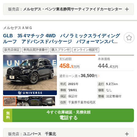
販売店：
メルセデス・ベンツ東名静岡サーティファイドカーセンター
メルセデスＡＭＧ
GLB 35 4マチック 4WD パノラミックスライディング
ルーフ アドバンスドパッケージ パフォーマンスパッ
ケージ ナビゲーションパッケージ コックピットディ
販売店保証
車両品質評価書付
購入プラン付
オンライン相談可
スプレイ レーダーセーフティパッケージ 純正19イン
チアルミ ETC
支払総額
本体価格
458.
444.
5
4
万円
万円
36,500
通常ローン
月々
円
年式
2021
年
走行
5.2
万km
車検
'28/01
修復
なし
保証
保証付
整備
法定整備付
住所
千葉県千葉市稲毛区
今すぐ在庫確認・見積依頼
無
電話する
料
販売店：
ユニバース 千葉北