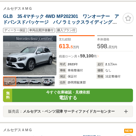
メルセデスＡＭＧ
GLB 35 4マチック 4WD MP202301 ワンオーナー ア
ドバンスドパッケージ パノラミックスライディングル
ーフ メモリー付パワーシート シートヒーター 本革
ディーラー保証
車両品質評価書付
購入プラン付
シート 電動リアゲート レーダーセーフティ 360度カ
メラ
支払総額
本体価格
613.
598.
5
0
万円
万円
59,100
残価ローン
月々
円
年式
2023
年
走行
2.1
万km
車検
車検整備付
修復
なし
保証
保証付
整備
法定整備付
住所
静岡県駿東郡
今すぐ在庫確認・見積依頼
無
電話する
料
販売店：
メルセデス・ベンツ沼津 サーティファイドカーセンター
メルセデスＡＭＧ
NEW