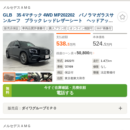
メルセデスＡＭＧ
GLB 35 4マチック 4WD MP202202 パノラマガラスサ
ンルーフ ブラック レッドレザーシート ヘッドアップ
ディスプレイ 車検2027年9月 スペアキー 全方位カメ
販売店保証
車両品質評価書付
購入プラン付
オンライン相談可
360°画像付
ラ 電動テールゲート 純正ナビゲーション TV ACC
ブラインドスポット 前後ドラレコ
支払総額
本体価格
538.
524.
5
5
万円
万円
50,800
残価ローン
月々
円
年式
2022
年
走行
1.4
万km
車検
'27/09
修復
なし
保証
保証付
整備
法定整備付
住所
東京都東大和市
今すぐ在庫確認・見積依頼
無
電話する
料
販売店：
ダイワグループＣＰＯ
メルセデスＡＭＧ