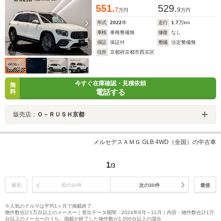
551.
529.
7
9
万円
万円
年式
2022
年
走行
1.7
万km
車検
車検整備無
修復
なし
保証
保証付
整備
法定整備無
住所
京都府京都市西京区
今すぐ在庫確認・見積依頼
無
電話する
料
販売店：
Ｏ－ＲＵＳＨ京都
メルセデスＡＭＧ GLB 4WD（全国）の中古車
1
/3
最初
前の30件
次の30件
最後
※人気のクルマは平均1ヶ月で掲載終了
物件数合計1万台以上のメーカー｜算出データ期間：2024年9月～11月｜内容：物件数合計1万
台以上のメーカーのうち、掲載が終了した物件数が1,000台以上の場合