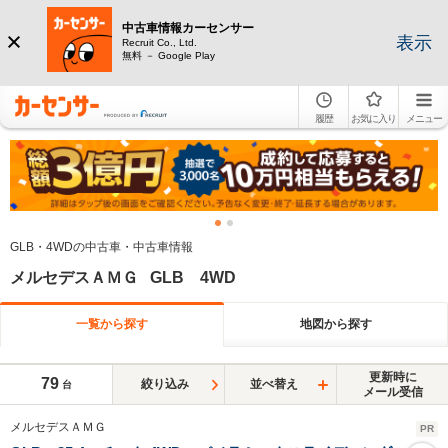
中古車情報カーセンサー
表示
Recruit Co., Ltd.
無料 － Google Play
履歴
お気に入り
メニュー
GLB・4WDの中古車・中古車情報
メルセデスＡＭＧ GLB 4WD
一覧から探す
地図から探す
更新時に
79
絞り込み
並べ替え
台
メール受信
メルセデスＡＭＧ
PR