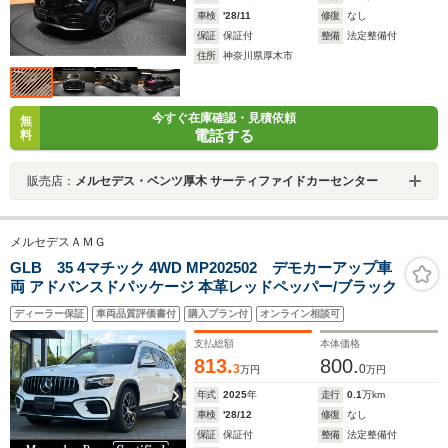
車検
'28/11
修復
なし
保証
保証付
整備
法定整備付
住所
神奈川県厚木市
今すぐ在庫確認・見積依頼
無
電話する
料
販売店：
メルセデス・ベンツ厚木 サーティファイドカーセンター
メルセデスＡＭＧ
GLB 35 4マチック 4WD MP202502 デモカーアップ車
両 アドバンスドパッケージ 本革レッドペッパー/ブラック
ディーラー保証
車両品質評価書付
購入プラン付
オンライン相談可
支払総額
本体価格
813.
800.
3
0
万円
万円
年式
2025
年
走行
0.1
万km
車検
'28/12
修復
なし
保証
保証付
整備
法定整備付