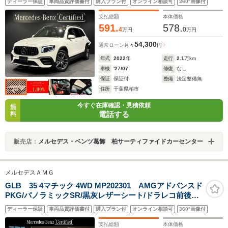
ディーラー保証
車両品質評価書付
購入プラン付
オンライン相談可
360°画像付
支払総額
本体価格
591.
578.
4
0
万円
万円
54,300
通常ローン
月々
円
年式
2022
年
走行
2.1
万km
車検
'27/07
修復
なし
保証
保証付
整備
法定整備無
住所
千葉県柏市
今すぐ在庫確認・見積依頼
無
電話する
料
販売店：
メルセデス・ベンツ葛飾 柏サーティファイドカーセンター
メルセデスＡＭＧ
GLB 35 4マチック 4WD MP202301 AMGアドバンスド
PKG/パノラミックSR/黒灰レザーシート/ドラレコ前後付
き/MP202301
ディーラー保証
車両品質評価書付
購入プラン付
オンライン相談可
360°画像付
支払総額
本体価格