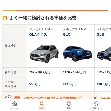
よく一緒に検討される車種を比較
メルセデスＡＭＧ
メルセデスＡＭＧ
メルセデ
GLAクラス
GLC
GLB
基本情報
新車価格
707～1092万円
1170～1844万円
512～81
中古車
553万円
949.5万円
498.5万円
平均価格
クチコミ
※
人気のクルマは平均1ヶ月で掲載終了
5.0
-
5.0
総合評価
在庫が無くなる前にお問い合わせください
ホーム
検索
履歴
お気に入り
乗車定員
5人
5人
7人