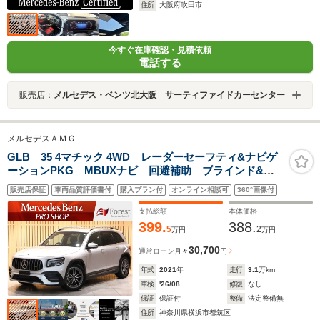
住所
大阪府吹田市
今すぐ在庫確認・見積依頼
電話する
販売店：
メルセデス・ベンツ北大阪 サーティファイドカーセンター
メルセデスＡＭＧ
GLB 35 4マチック 4WD レーダーセーフティ&ナビゲ
ーションPKG MBUXナビ 回避補助 ブラインド&レ
ーンキープアシスト ディストロニックプラス 360度カ
販売店保証
車両品質評価書付
購入プラン付
オンライン相談可
360°画像付
メラ タッチスクリーンディスプレイ
支払総額
本体価格
399.
388.
5
2
万円
万円
30,700
通常ローン
月々
円
年式
2021
年
走行
3.1
万km
車検
'26/08
修復
なし
保証
保証付
整備
法定整備無
住所
神奈川県横浜市都筑区