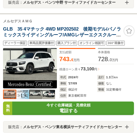
販売店：
メルセデス・ベンツ中野 サーティファイドカーセンター
メルセデスＡＭＧ
GLB 35 4マチック 4WD MP202502 後期モデル/パノラ
ミックスライディングルーフ/AMGレザーエクスクルーシ
ブパッケージ/本革シート/シートヒーター/Burmesterサウ
ディーラー保証
車両品質評価書付
購入プラン付
オンライン相談可
360°画像付
ンド/360°カメラ/20インチAMGアルミホイール/ヘッドア
ップディスプレイ
支払総額
本体価格
743.
728.
6
0
万円
万円
73,100
残価ローン
月々
円
年式
2024
年
走行
1.3
万km
車検
'27/09
修復
なし
保証
保証付
整備
法定整備付
住所
東京都町田市
今すぐ在庫確認・見積依頼
無
電話する
料
販売店：
メルセデス・ベンツ東名横浜サーティファイドカーセンター