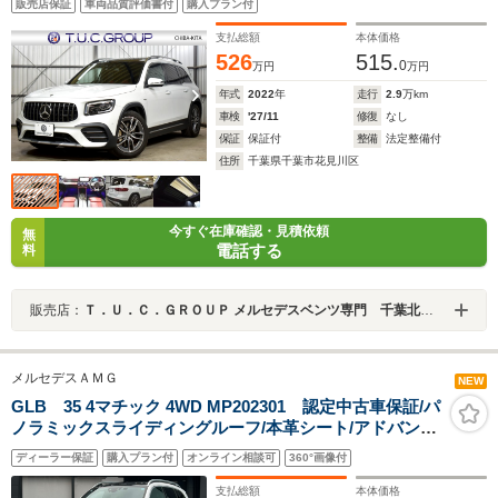
販売店保証
車両品質評価書付
購入プラン付
ドS レーンキープ AMGエアロ19AW キーGO PTS ヘッド
UP
支払総額
本体価格
526
515.
0
万円
万円
年式
2022
年
走行
2.9
万km
車検
'27/11
修復
なし
保証
保証付
整備
法定整備付
住所
千葉県千葉市花見川区
今すぐ在庫確認・見積依頼
無
電話する
料
販売店：
Ｔ．Ｕ．Ｃ．ＧＲＯＵＰ メルセデスベンツ専門 千葉北インター店／（株）へリックス
メルセデスＡＭＧ
NEW
GLB 35 4マチック 4WD MP202301 認定中古車保証/パ
ノラミックスライディングルーフ/本革シート/アドバンス
ドパッケージ/ヘッドアップディスプレイ/シートヒータ
ディーラー保証
購入プラン付
オンライン相談可
360°画像付
ー/ETC2.0/360°カメラ/レーダーセーフティパッケージ
支払総額
本体価格