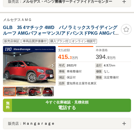
販売店：
メルセデス・ベンツ豊橋サーティファイドカーセンター
メルセデスＡＭＧ
GLB 35 4マチック 4WD パノラミックスライディング
ルーフ AMGパフォーマンス/アドバンスドPKG AMGパフ
ォーマンスステアリング/ドライブコントロールスイッチ
販売店保証
車両品質評価書付
購入プラン付
オンライン相談可
本革シート HUD アドバンスドサウンド エナジャイジン
グPKG+ ナビTV
支払総額
本体価格
415.
394.
3
9
万円
万円
年式
2021
年
走行
4.5
万km
車検
車検整備付
修復
なし
保証
保証付
整備
法定整備付
住所
愛知県名古屋市名東区
今すぐ在庫確認・見積依頼
無
電話する
料
販売店：
Ｈａｎｇａｒａｇｅ