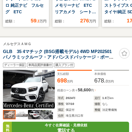
ロ 純正ナビ フルセ
メモリーナビ ETC
ストライプス 
グ ETC
リアカメラ シートヒ
タイヤ/純正 S
ーター
衝突安全装置/
59
276
1
総額：
.3
万円
総額：
万円
総額：
動スライドドア
トヒーター/パ
モニター/車線
メルセデスＡＭＧ
止支援システム
ドランプ
GLB 35 4マチック (BSG搭載モデル) 4WD MP202501
パノラミックルーフ・アドバンスドパッケージ・ポーラ
LED/Bluetoo
ホワイト・(2501)
続/ETC
ディーラー保証
車両品質評価書付
購入プラン付
支払総額
本体価格
698
678.
0
万円
万円
58,600
残価ローン
月々
円
年式
2024
年
走行
1.0
万km
車検
'27/10
修復
なし
保証
保証付
整備
法定整備無
住所
埼玉県川口市
今すぐ在庫確認・見積依頼
無
電話する
料