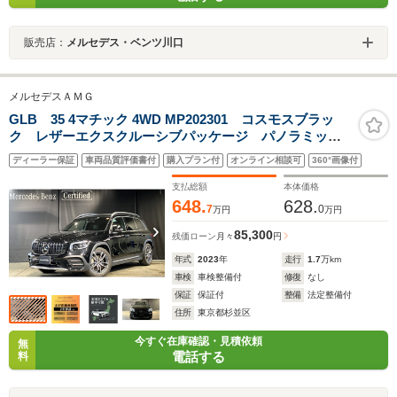
販売店：
メルセデス・ベンツ川口
メルセデスＡＭＧ
GLB 35 4マチック 4WD MP202301 コスモスブラッ
ク レザーエクスクルーシブパッケージ パノラミック
スライディングルーフ HUD 弊社下取り車 1オーナー
ディーラー保証
車両品質評価書付
購入プラン付
オンライン相談可
360°画像付
支払総額
本体価格
648.
628.
7
0
万円
万円
85,300
残価ローン
月々
円
年式
2023
年
走行
1.7
万km
車検
車検整備付
修復
なし
保証
保証付
整備
法定整備付
住所
東京都杉並区
今すぐ在庫確認・見積依頼
無
電話する
料