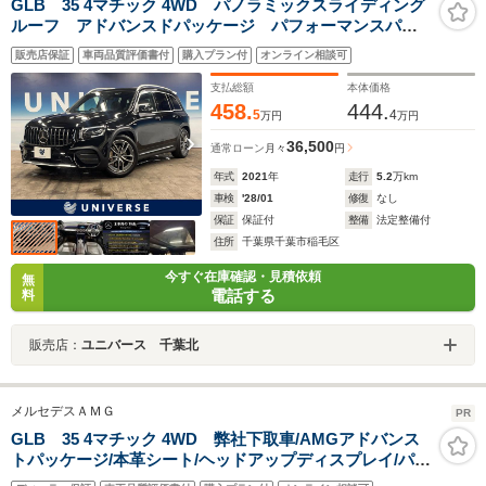
GLB 35 4マチック 4WD パノラミックスライディング
ルーフ アドバンスドパッケージ パフォーマンスパッ
ケージ ナビゲーションパッケージ コックピットディ
販売店保証
車両品質評価書付
購入プラン付
オンライン相談可
スプレイ レーダーセーフティパッケージ 純正19イン
チアルミ ETC
支払総額
本体価格
458.
444.
5
4
万円
万円
36,500
通常ローン
月々
円
年式
2021
年
走行
5.2
万km
車検
'28/01
修復
なし
保証
保証付
整備
法定整備付
住所
千葉県千葉市稲毛区
今すぐ在庫確認・見積依頼
無
電話する
料
販売店：
ユニバース 千葉北
メルセデスＡＭＧ
PR
GLB 35 4マチック 4WD 弊社下取車/AMGアドバンス
トパッケージ/本革シート/ヘッドアップディスプレイ/パノ
ラミックスライディングルーフ/シートヒーター/電動シー