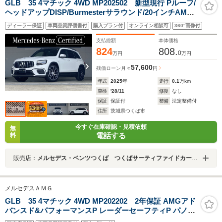
GLB 35 4マチック 4WD MP202502 新型現行 Pルーフ/
ヘッドアップDISP/Burmesterサラウンド/20インチAMG
アルミ/360度カメラ
ディーラー保証
車両品質評価書付
購入プラン付
オンライン相談可
360°画像付
支払総額
本体価格
824
808.
0
万円
万円
57,600
残価ローン
月々
円
年式
2025
年
走行
0.1
万km
車検
'28/11
修復
なし
保証
保証付
整備
法定整備付
住所
茨城県つくば市
今すぐ在庫確認・見積依頼
無
電話する
料
販売店：
メルセデス・ベンツつくば つくばサーティファイドカーセンター
メルセデスＡＭＧ
GLB 35 4マチック 4WD MP202202 2年保証 AMGアド
バンスド&パフォーマンスP レーダーセーフティP パノラ
マサンルーフ ヒーター赤/黒革 対話式ナビ ACC ブライン