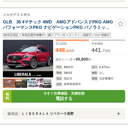
メルセデスＡＭＧ
GLB 35 4マチック 4WD AMGアドバンスドPKG AMG
パフォーマンスPKG ナビゲーションPKG パノラミック
スライディングルーフ 赤/黒レザーシート シートヒーター
販売店保証
車両品質評価書付
購入プラン付
オンライン相談可
360°画像付
HUD ETC2.0 360°カメラ PWバックドア ACC BSM LKA
アンビエントライト 純正19AW
支払総額
本体価格
448.
441.
8
7
万円
万円
49,800
通常ローン
月々
円
年式
2021
年
走行
3.4
万km
車検
'26/12
修復
なし
保証
保証付
整備
法定整備付
住所
長野県長野市
今すぐ在庫確認・見積依頼
無
電話する
料
販売店：
ＬＩＢＥＲＡＬＡ リベラーラ長野