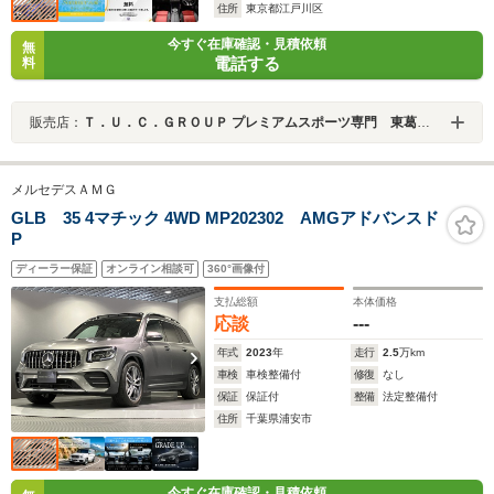
住所
東京都江戸川区
今すぐ在庫確認・見積依頼
無
電話する
料
販売店：
Ｔ．Ｕ．Ｃ．ＧＲＯＵＰ プレミアムスポーツ専門 東葛西／（株）バーディット
メルセデスＡＭＧ
GLB 35 4マチック 4WD MP202302 AMGアドバンスド
P
ディーラー保証
オンライン相談可
360°画像付
支払総額
本体価格
応談
---
年式
2023
年
走行
2.5
万km
車検
車検整備付
修復
なし
保証
保証付
整備
法定整備付
住所
千葉県浦安市
今すぐ在庫確認・見積依頼