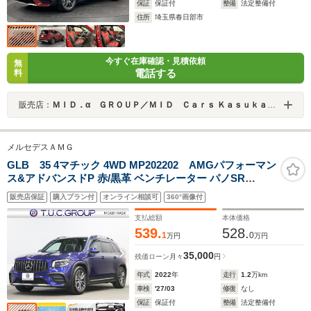
保証
保証付
整備
法定整備付
住所
埼玉県春日部市
今すぐ在庫確認・見積依頼
無
電話する
料
販売店：
ＭＩＤ．α ＧＲＯＵＰ／ＭＩＤ Ｃａｒｓ Ｋａｓｕｋａｂｅ／株式会社ＭＩＤネットワーク
メルセデスＡＭＧ
GLB 35 4マチック 4WD MP202202 AMGパフォーマン
ス&アドバンスドP 赤/黒革 ベンチレーター パノSR
MBUXナビTV アドバンスドS 360カメラ デジタルインナ
販売店保証
購入プラン付
オンライン相談可
360°画像付
ーミラー カーボン調インテリア 自動Rゲート AMG強化
ブレーキ AMGエアロ&19インチAW 2年保証
支払総額
本体価格
539.
528.
1
0
万円
万円
35,000
残価ローン
月々
円
年式
2022
年
走行
1.2
万km
車検
'27/03
修復
なし
保証
保証付
整備
法定整備付