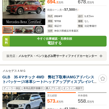
694.
678.
5
0
万円
万円
57,500
残価ローン
月々
円
年式
2024
年
走行
1.2
万km
車検
'27/11
修復
なし
保証
保証付
整備
法定整備付
住所
神奈川県横浜市青葉区
今すぐ在庫確認・見積依頼
無
電話する
料
販売店：
メルセデス・ベンツあざみ野サーティファイドカーセンター
メルセデスＡＭＧ
GLB 35 4マチック 4WD 弊社下取車/AMGアドバンス
トパッケージ/本革シート/ヘッドアップディスプレイ/パノ
ラミックスライディングルーフ/シートヒーター/電動シー
ディーラー保証
車両品質評価書付
購入プラン付
オンライン相談可
ト/アンビエントライト/純正ドライブレコーダー(前後)/電
動トランク/禁煙車
支払総額
本体価格
573.
558.
8
0
万円
万円
42,100