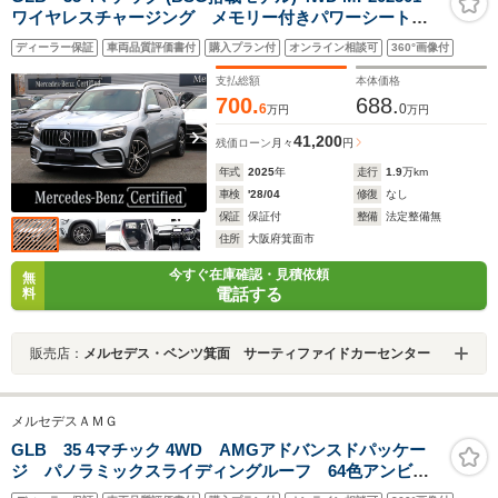
ワイヤレスチャージング メモリー付きパワーシート
フットトランクオープナー アンビエントライト 3列目
ディーラー保証
車両品質評価書付
購入プラン付
オンライン相談可
360°画像付
シート マルチビームLEDヘッドライト シートヒータ
ー DYNAMIC SELECT ルーフレール
支払総額
本体価格
700.
688.
6
0
万円
万円
41,200
残価ローン
月々
円
年式
2025
年
走行
1.9
万km
車検
'28/04
修復
なし
保証
保証付
整備
法定整備無
住所
大阪府箕面市
今すぐ在庫確認・見積依頼
無
電話する
料
販売店：
メルセデス・ベンツ箕面 サーティファイドカーセンター
メルセデスＡＭＧ
GLB 35 4マチック 4WD AMGアドバンスドパッケー
ジ パノラミックスライディングルーフ 64色アンビエ
ントライト MBUX レーダーセーフティパッケージ