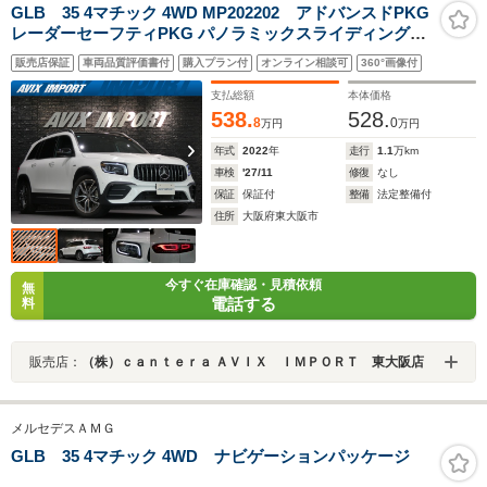
GLB 35 4マチック 4WD MP202202 アドバンスドPKG
レーダーセーフティPKG パノラミックスライディングル
ーフ HUD 灰黒革 F席シートヒーター 純正MBUXナビ 地
販売店保証
車両品質評価書付
購入プラン付
オンライン相談可
360°画像付
デジ 360°カメラ 純正19AW 禁煙 正規ディーラー車
支払総額
本体価格
538.
528.
8
0
万円
万円
年式
2022
年
走行
1.1
万km
車検
'27/11
修復
なし
保証
保証付
整備
法定整備付
住所
大阪府東大阪市
今すぐ在庫確認・見積依頼
無
電話する
料
販売店：
（株）ｃａｎｔｅｒａ ＡＶＩＸ ＩＭＰＯＲＴ 東大阪店
メルセデスＡＭＧ
GLB 35 4マチック 4WD ナビゲーションパッケージ