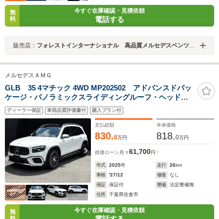
今すぐ在庫確認・見積依頼
無
電話する
料
販売店：
フォレストインターナショナル 高品質メルセデスベンツ正規ディーラー車専門店
メルセデスＡＭＧ
GLB 35 4マチック 4WD MP202502 アドバンスドパッ
ケージ・パノラミックスライディングルーフ・ヘッドア
ップディスプレイ・本革シート・ブルメスターサラウン
ディーラー保証
車両品質評価書付
購入プラン付
ドシステム・MBUXインテリアアシスト・20インチAMG
ホイール・AMGRIDE CONTROLサス
支払総額
本体価格
830.
818.
8
0
万円
万円
61,700
残価ローン
月々
円
年式
2025
年
走行
26
km
車検
'27/12
修復
なし
保証
保証付
整備
法定整備無
住所
千葉県佐倉市
今すぐ在庫確認・見積依頼
無
電話する
料