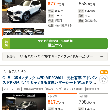
677.
658.
7
0
万円
万円
年式
2023
年
走行
0.2
万km
車検
'28/02
修復
なし
保証
保証付
整備
法定整備付
住所
神奈川県厚木市
今すぐ在庫確認・見積依頼
無
電話する
料
販売店：
メルセデス・ベンツ厚木 サーティファイドカーセンター
メルセデスＡＭＧ
NEW
GLB 35 4マチック 4WD MP202601 元社有車/アドバン
スドPKG/パノラミックSR/赤黒レザーシート/純正ドラレ
コ前後付き
ディーラー保証
車両品質評価書付
購入プラン付
オンライン相談可
360°画像付
支払総額
本体価格
817.
798.
7
0
万円
万円
年式
2025
年
走行
0.4
万km