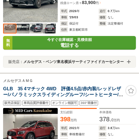
83,900
残価ローン
月々
円
年式
2026
年
走行
0.7
万km
車検
'29/03
修復
なし
保証
保証付
整備
法定整備付
住所
東京都町田市
今すぐ在庫確認・見積依頼
無
電話する
料
販売店：
メルセデス・ベンツ東名横浜サーティファイドカーセンター
メルセデスＡＭＧ
GLB 35 4マチック 4WD 評価4.5点/赤内装/レッドレザ
ー/パノラミックスライディングルーフ/シートヒーター/ド
ラレコ/ETC/禁煙車/オールシーズンタイヤ/シンクロウェ
販売店保証
車両品質評価書付
オンライン相談可
360°画像付
ザー/純正19インチAW/全方位モニター/LEDヘッド/シート
ヒーター&クーラー
支払総額
本体価格
398
378.
0
万円
万円
年式
2021
年
走行
3.8
万km
車検
車検整備付
修復
なし