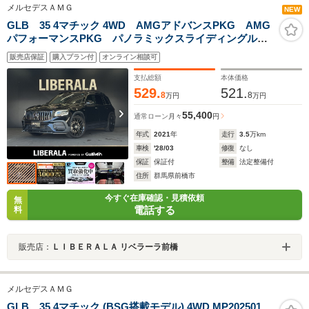
メルセデスＡＭＧ
NEW
GLB 35 4マチック 4WD AMGアドバンスPKG AMG
パフォーマンスPKG パノラミックスライディングルー
フ HARTGE20インチAW 純正ナビ 全方位カメラ
販売店保証
購入プラン付
オンライン相談可
ACC 前後ドラレコ 社外レーダー LEDヘッドライト
支払総額
本体価格
529.
521.
8
8
万円
万円
55,400
通常ローン
月々
円
年式
2021
年
走行
3.5
万km
車検
'28/03
修復
なし
保証
保証付
整備
法定整備付
住所
群馬県前橋市
今すぐ在庫確認・見積依頼
無
電話する
料
販売店：
ＬＩＢＥＲＡＬＡ リベラーラ前橋
メルセデスＡＭＧ
GLB 35 4マチック (BSG搭載モデル) 4WD MP202501