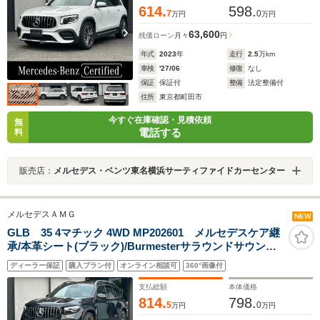
614.
598.
7
0
万円
万円
63,600
残価ローン
月々
円
年式
2023
年
走行
2.5
万km
車検
'27/06
修復
なし
保証
保証付
整備
法定整備付
住所
東京都町田市
今すぐ在庫確認・見積依頼
無
電話する
料
販売店：
メルセデス・ベンツ東名横浜サーティファイドカーセンター
メルセデスＡＭＧ
NEW
GLB 35 4マチック 4WD MP202601 メルセデスケア継
承/本革シート(ブラック)/Burmesterサラウンドサウンド
システム/MBUXインテリア・アシスタント/ブランドロゴ
ディーラー保証
購入プラン付
オンライン相談可
360°画像付
プロジェクターライト/パノラミックスライディングルー
フ
支払総額
本体価格
814.
798.
5
0
万円
万円