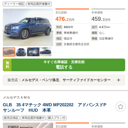
ディーラー保証
車両品質評価書付
支払総額
本体価格
476.
459.
2
3
万円
万円
年式
2021
年
走行
4.0
万km
車検
車検整備付
修復
なし
保証
保証付
整備
法定整備付
住所
京都府京都市左京区
今すぐ在庫確認・見積依頼
無
電話する
料
販売店：
メルセデス・ベンツ洛北 サーティファイドカーセンター
メルセデスＡＭＧ
GLB 35 4マチック 4WD MP202202 アドバンスドP
サンルーフ HUD 本革
販売店保証
車両品質評価書付
購入プラン付
支払総額
本体価格