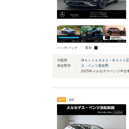
ハッチバック
黒Ｍ
大阪府
Ｍｅｒｃｅｄｅｓ－Ｂｅｎｚ正
泉佐野市
ス・ベンツ泉佐野
NEW
8/4