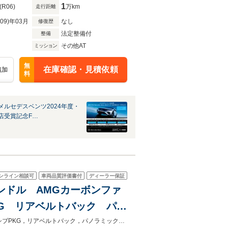
1
(R06)
万km
走行距離
R09)年03月
なし
修復歴
法定整備付
整備
その他AT
ミッション
無
在庫確認・見積依頼
追加
料
メルセデスベンツ2024年度・
店受賞記念F…
ンライン相談可
車両品質評価書付
ディーラー保証
 左ハンドル AMGカーボンファ
G リアベルトバック パノ
ルメスタサウンド 前後ドラ
【問合No：15528】AMGカーボンファイバーインテリアトリム，エクスクルーシブPKG，リアベルトバック，パノラミックSR，ブルメスタサウンド，ヘッドアップディスプレイ，エアバランスPKG