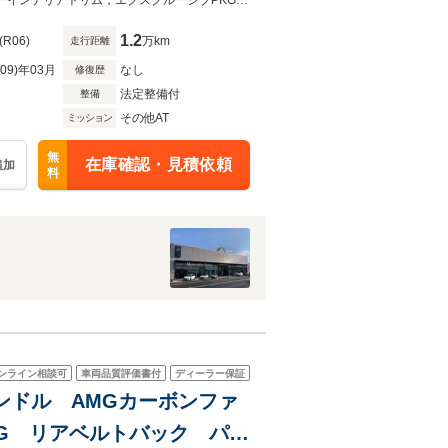
トバック タイヤ4本交換
【問合No：15471】AMGカーボンセラミックブレーキ，AMGカーボンファイバーインテリアトリム，エクスクルーシブPKG，リアコンフォートPKG，リアベルトバック，タイヤ4本交換付，黒本革
革
1.2
(R06)
万km
走行距離
R09)年03月
なし
修復歴
法定整備付
整備
その他AT
ミッション
無
在庫確認・見積依頼
追加
料
ンライン相談可
車両品質評価書付
ディーラー保証
 左ハンドル AMGカーボンファ
G リアベルトバック パノ