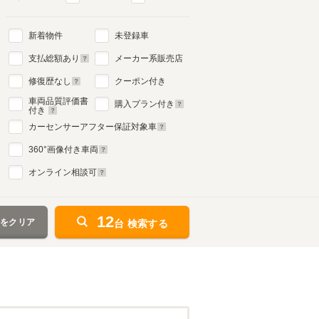
新着物件
未登録車
支払総額あり
メーカー系販売店
修復歴なし
クーポン付き
車両品質評価書
購入プラン付き
付き
カーセンサーアフター保証対象車
360
°画像付き車両
オンライン相談可
12
件をクリア
台 検索する