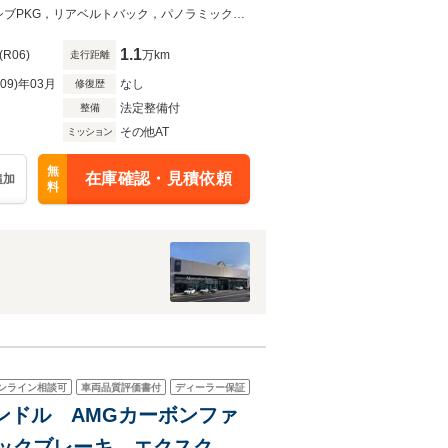
ルメスタサウンド 前後ドラ
【問合No：15492】AMGカーボンファイバーインテリアトリム，エクスクルーシブPKG，リアベルトバック，パノラミックSR，ブルメスタサウンド，ヘッドアップディスプレイ，エアバランスPKG
1.1
(R06)
万km
走行距離
R09)年03月
なし
修復歴
法定整備付
整備
その他AT
ミッション
無
在庫確認・見積依頼
追加
料
ンライン相談可
車両品質評価書付
ディーラー保証
 左ハンドル AMGカーボンファ
ックブレーキ エクスクル