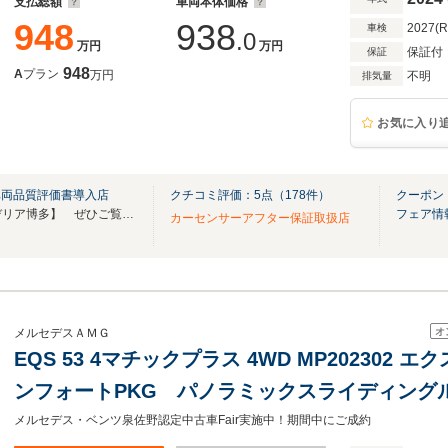
支払総額
車両本体価格
948
938
2027(
車検
.0
万円
万円
保証付
保証
948
A
プラン
万円
不明
排気量
お気に入り
車両品質評価書導入店
クチコミ評価：
5
点（
178
件）
クーポン
YouTubeチャンネル【スクーデリア博多】 ぜひご覧ください！直通電話TEL：0925881133
フェア情
カーセンサーアフター保証取扱店
オ
メルセデスＡＭＧ
EQS 53 4マチックプラス 4WD MP202302
ンフォートPKG パノラミックスライディング
ン シートベンチレーター ヘッドアップディ
メルセデス・ベンツ泉佐野認定中古車Fair実施中！期間中にご成約