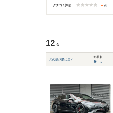
－
クチコミ評価
点
12
台
新着順
元の並び順に戻す
新
古