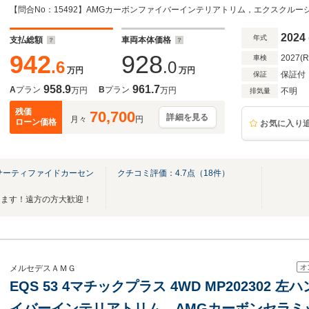
ラミックS/R ヘッドアップディスプレイ ブ
レコ360 黒本革 Fベンチレーターシート
2024
年式
支払総額
車両本体価格
942
928
2027(
車検
.6
.0
万円
万円
保証付
保証
958.9
961.7
A
プラン
B
プラン
万円
万円
不明
排気量
残価
70,700
詳細を見る
月々
円
ローン価格
お気に入り
サーティファイドカーセン
クチコミ評価：
4.7
点（
18
件）
ります！遠方の方大歓迎！
オ
メルセデスＡＭＧ
EQS 53 4マチックプラス 4WD MP202302
イバーインテリアトリム AMGカーボンセラミ