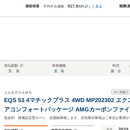
917.9
価格相場
燃費(
平均中古価格：
詳しく見る
万円
支払総額
本体価格
年式
安
高
安
高
新
古
360°
画像付
メルセデスＡＭＧ
EQS 53 4マチックプラス 4WD MP202302 
アコンフォートパッケージ AMGカーボンファイ
ンオーナ-車
2024
年式