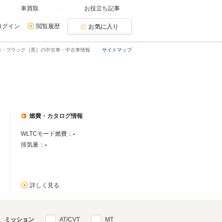
車買取
お役立ち記事
ログイン
閲覧履歴
お気に入り
S・ブラック［黒］の中古車・中古車情報
サイトマップ
燃費・カタログ情報
-
WLTCモード燃費：
-
排気量：
詳しく見る
ミッション
AT/CVT
MT