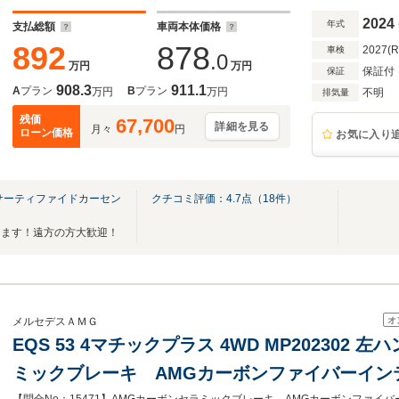
レコ360 黒本革 Fベンチレーターシート
2024
年式
支払総額
車両本体価格
892
878
2027(
車検
.0
万円
万円
保証付
保証
908.3
911.1
A
プラン
B
プラン
万円
万円
不明
排気量
残価
67,700
詳細を見る
月々
円
ローン価格
お気に入り
サーティファイドカーセン
クチコミ評価：
4.7
点（
18
件）
ります！遠方の方大歓迎！
オ
メルセデスＡＭＧ
EQS 53 4マチックプラス 4WD MP202302
ミックブレーキ AMGカーボンファイバーイン