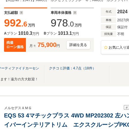
ーシブPKG リアコンフォートPKG リアベル
付 前後ドラレコ360 パノラミックS/R 黒本
2024
年式
支払総額
車両本体価格
992
978
2027(
車検
.6
.0
万円
万円
保証付
保証
1010.3
1013.1
A
プラン
B
プラン
万円
万円
不明
排気量
残価
75,900
詳細を見る
月々
円
ローン価格
お気に入り
サーティファイドカーセン
クチコミ評価：
4.7
点（
18
件）
ります！遠方の方大歓迎！
オ
メルセデスＡＭＧ
EQS 53 4マチックプラス 4WD MP202302
イバーインテリアトリム エクスクルーシブPK