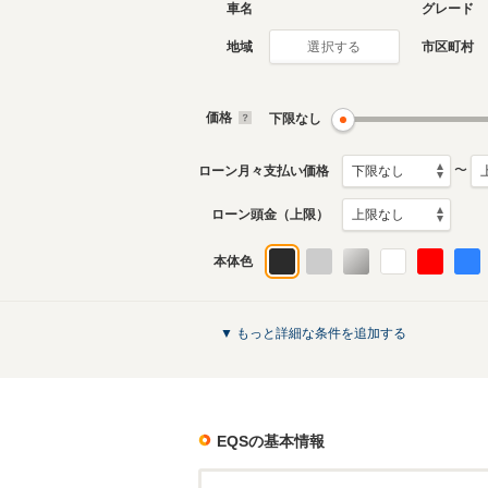
車名
グレード
地域
市区町村
選択する
価格
下限なし
〜
ローン月々支払い価格
ローン頭金（上限）
本体色
▼ もっと詳細な条件を追加する
EQS
の基本情報