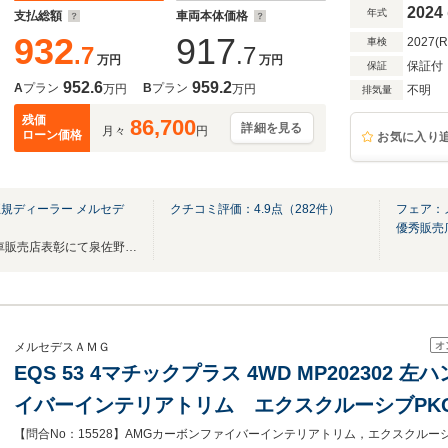
ト Burmester ワイヤレスチャージング
2024
年式
支払総額
車両本体価格
932
917
2027(
車検
.7
.7
万円
万円
保証付
保証
952.6
959.2
A
プラン
B
プラン
万円
万円
不明
排気量
残価
86,700
詳細を見る
月々
円
ローン価格
お気に入り
規ディーラー メルセデ
クチコミ評価：
4.9
点（
282
件）
フェア：
優秀販売
2025年メルセデスベンツ中古車販売店表彰にて泉佐野店が優秀販売店に選ばれました！
オ
メルセデスＡＭＧ
EQS 53 4マチックプラス 4WD MP202302
イバーインテリアトリム エクスクルーシブPK
ラミックS/R ヘッドアップディスプレイ ブ