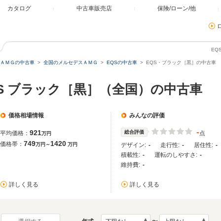
カタログ
中古車販売店
保険/ローン/他
EQ
ＡＭＧの中古車
全国のメルセデスＡＭＧ
EQSの中古車
EQS・ブラック［黒］の中古車
S ブラック［黒］（全国）の中古車
価格相場情報
みんなの評価
-
921
総合評価
平均価格：
点
万円
749
1420
価格帯：
万円～
万円
デザイン:
-
走行性:
-
居住性:
-
積載性:
-
運転のしやすさ:
-
維持費:
-
詳しく見る
詳しく見る