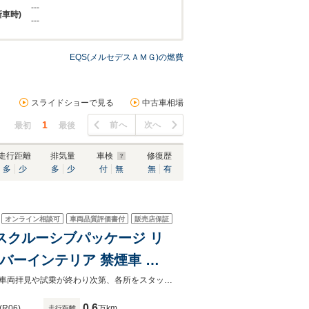
---
新車時)
---
EQS(メルセデスＡＭＧ)の燃費
スライドショーで見る
中古車相場
1
前へ
次へ
最初
最後
走行距離
排気量
車検
修復歴
多
少
多
少
付
無
無
有
オンライン相談可
車両品質評価書付
販売店保証
エクスクルーシブパッケージ リ
バーインテリア 禁煙車 ワ
低金利 残価設定型ローン 全国納車致します。店頭展示車両はご来店お客様が車両拝見や試乗が終わり次第、各所をスタッフにて除菌殺菌を徹底して行っております。
0.6
(R06)
万km
走行距離