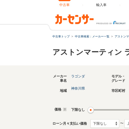
中古車
輸入車
中古車トップ
中古車検索：メーカー一覧
アストンマ
アストンマーティン 
メーカー
ラゴンダ
モデル・
車名
グレード
神奈川県
地域
市区町村
価格
下限なし
〜
ローン月々支払い価格