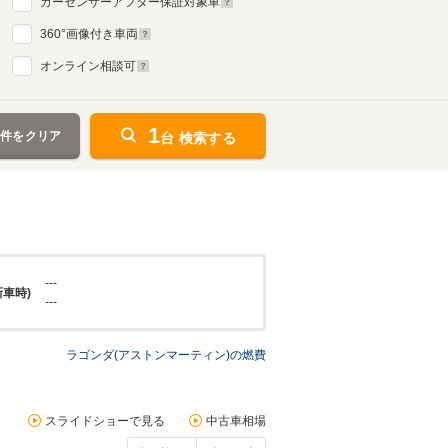
カーセンサーアフター保証対象車
360
°画像付き車両
オンライン相談可
1
条件をクリア
台 検索する
---
新車時)
---
ラゴンダ(アストンマーティン)の燃費
スライドショーで見る
中古車相場