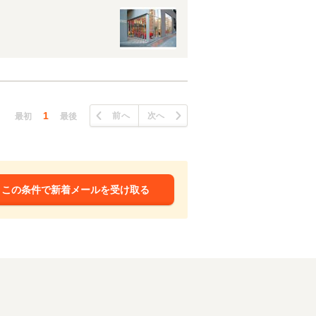
1
前へ
次へ
最初
最後
この条件で新着メールを受け取る