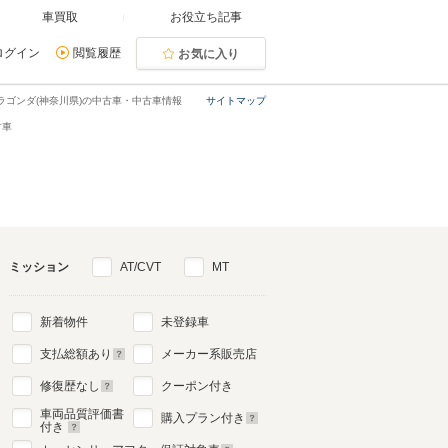
車買取
お役立ち記事
ログイン
閲覧履歴
お気に入り
ラゴンダ(神奈川県)の中古車・中古車情報
サイトマップ
古車
ミッション
AT/CVT
MT
新着物件
未登録車
支払総額あり
メーカー系販売店
修復歴なし
クーポン付き
車両品質評価書
購入プラン付き
付き