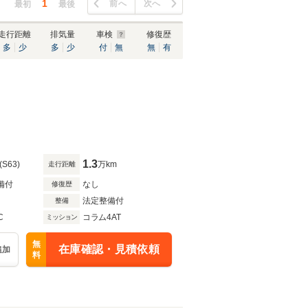
1
前へ
次へ
最初
最後
走行距離
排気量
車検
修復歴
多
少
多
少
付
無
無
有
1.3
(S63)
万km
走行距離
備付
なし
修復歴
法定整備付
整備
C
コラム4AT
ミッション
無
在庫確認・見積依頼
追加
料