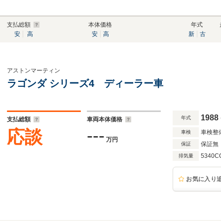
支払総額
本体価格
年式
安
高
安
高
新
古
アストンマーティン
ラゴンダ シリーズ4 ディーラー車
1988
年式
支払総額
車両本体価格
---
応談
車検整
車検
万円
保証無
保証
5340C
排気量
お気に入り