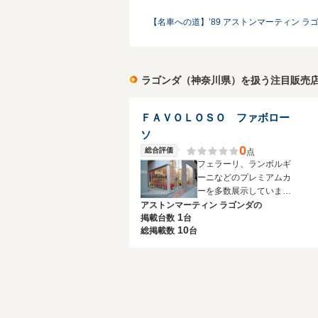
【名車への道】’89 アストンマーティン ラ
ラゴンダ（神奈川県）を扱う注目販売
ＦＡＶＯＬＯＳＯ ファボロー
ソ
0
総合評価
点
フェラーリ、ランボルギ
ーニなどのプレミアムカ
ーを多数展示していま
す。
アストンマーティン ラゴンダの
1
掲載台数
台
10
総掲載数
台