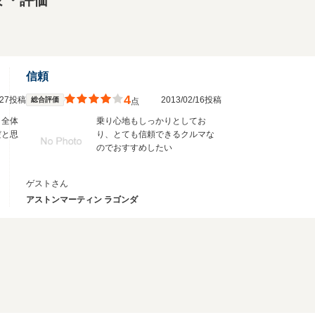
ミ・評価
信頼
4
3/27投稿
2013/02/16投稿
総合評価
点
、全体
乗り心地もしっかりとしてお
だと思
り、とても信頼できるクルマな
のでおすすめしたい
ゲストさん
アストンマーティン ラゴンダ