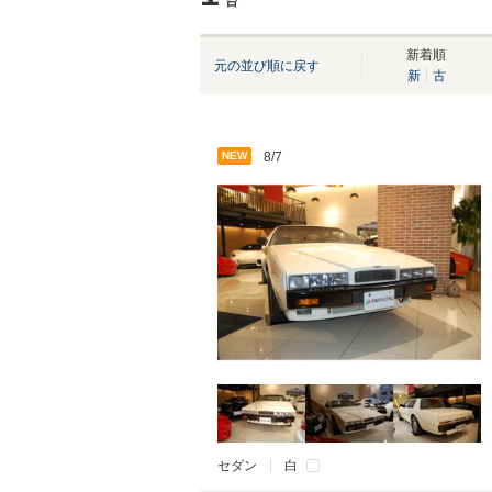
台
新着順
元の並び順に戻す
新
古
NEW
8/7
セダン
白