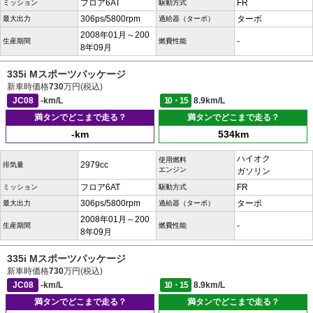
フロア6AT
FR
ミッション
駆動方式
306ps/5800rpm
ターボ
最大出力
過給器（ターボ）
2008年01月～200
-
生産期間
燃費性能
8年09月
335i Mスポーツパッケージ
新車時価格
730
万円(税込)
JC08
-km/L
10・15
8.9km/L
満タンでどこまで走る？
満タンでどこまで走る？
-km
534km
ハイオク
使用燃料
2979cc
排気量
エンジン
ガソリン
フロア6AT
FR
ミッション
駆動方式
306ps/5800rpm
ターボ
最大出力
過給器（ターボ）
2008年01月～200
-
生産期間
燃費性能
8年09月
335i Mスポーツパッケージ
新車時価格
730
万円(税込)
JC08
-km/L
10・15
8.9km/L
満タンでどこまで走る？
満タンでどこまで走る？