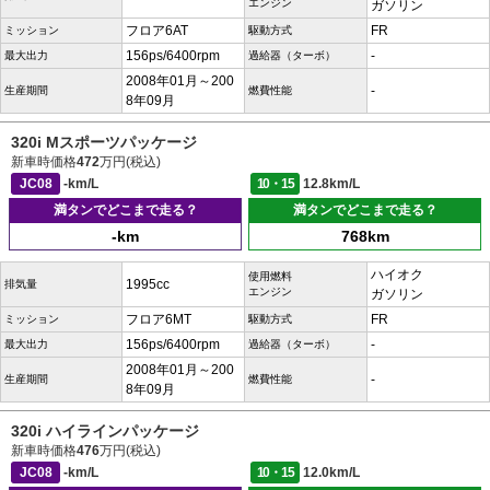
エンジン
ガソリン
フロア6AT
FR
ミッション
駆動方式
156ps/6400rpm
-
最大出力
過給器（ターボ）
2008年01月～200
-
生産期間
燃費性能
8年09月
320i Mスポーツパッケージ
新車時価格
472
万円(税込)
JC08
-km/L
10・15
12.8km/L
満タンでどこまで走る？
満タンでどこまで走る？
-km
768km
ハイオク
使用燃料
1995cc
排気量
エンジン
ガソリン
フロア6MT
FR
ミッション
駆動方式
156ps/6400rpm
-
最大出力
過給器（ターボ）
2008年01月～200
-
生産期間
燃費性能
8年09月
320i ハイラインパッケージ
新車時価格
476
万円(税込)
JC08
-km/L
10・15
12.0km/L