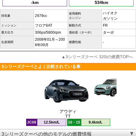
-km
534km
ハイオク
使用燃料
2979cc
排気量
エンジン
ガソリン
フロア6AT
FR
ミッション
駆動方式
306ps/5800rpm
ターボ
最大出力
過給器（ターボ）
2008年01月～200
-
生産期間
燃費性能
8年09月
▲3シリーズクーペ 320iの燃費TOPへ
3シリーズクーペとよく比較されている車
アウディ
TT
JC08
12.5km/L
10・15
9.4km/L
3シリーズクーペの他のモデルの燃費情報