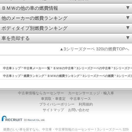
ＢＭＷの他の車の燃費情報
他のメーカーの燃費ランキング
ボディタイプ別燃費ランキング
車を売却する
▲3シリーズクーペ 320iの燃費TOPへ
中古車トップ
中古車メーカー一覧
ＢＭＷの中古車
3シリーズクーペの中古車
3シリーズクー
中古車トップ
燃費ランキング
ＢＭＷの燃費ランキング
3シリーズクーペの燃費
3シリーズク
中古車情報ならカーセンサー
カーセンサーエッジ・輸入車
車買取・車査定
中古車リース
プライバシーポリシー
利用規約
サイトマップ
お問い合わせ
燃費のいい車を探すなら、中古車・中古車情報のカーセンサー！3シリーズクーペ 320i