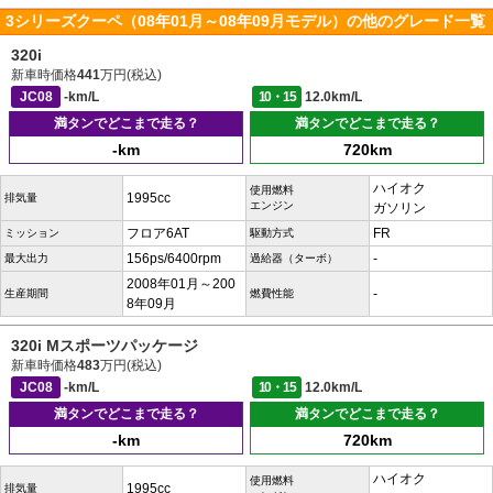
3シリーズクーペ（08年01月～08年09月モデル）の他のグレード一覧
320i
新車時価格
441
万円(税込)
JC08
-km/L
10・15
12.0km/L
満タンでどこまで走る？
満タンでどこまで走る？
-km
720km
ハイオク
使用燃料
1995cc
排気量
エンジン
ガソリン
フロア6AT
FR
ミッション
駆動方式
156ps/6400rpm
-
最大出力
過給器（ターボ）
2008年01月～200
-
生産期間
燃費性能
8年09月
320i Mスポーツパッケージ
新車時価格
483
万円(税込)
JC08
-km/L
10・15
12.0km/L
満タンでどこまで走る？
満タンでどこまで走る？
-km
720km
ハイオク
使用燃料
1995cc
排気量