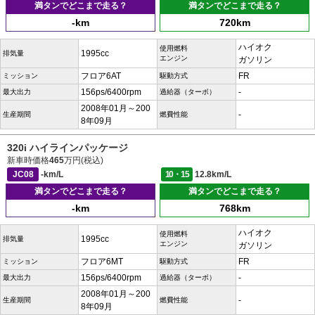
満タンでどこまで走る？
満タンでどこまで走る？
-km
720km
ハイオク
使用燃料
1995cc
排気量
エンジン
ガソリン
フロア6AT
FR
ミッション
駆動方式
156ps/6400rpm
-
最大出力
過給器（ターボ）
2008年01月～200
-
生産期間
燃費性能
8年09月
320i ハイラインパッケージ
新車時価格
465
万円(税込)
JC08
-km/L
10・15
12.8km/L
満タンでどこまで走る？
満タンでどこまで走る？
-km
768km
ハイオク
使用燃料
1995cc
排気量
エンジン
ガソリン
フロア6MT
FR
ミッション
駆動方式
156ps/6400rpm
-
最大出力
過給器（ターボ）
2008年01月～200
-
生産期間
燃費性能
8年09月