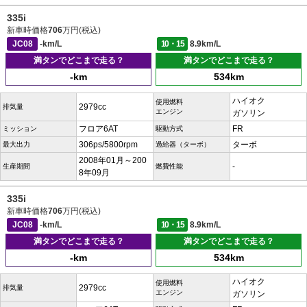
335i
新車時価格
706
万円(税込)
JC08
-km/L
10・15
8.9km/L
満タンでどこまで走る？
満タンでどこまで走る？
-km
534km
ハイオク
使用燃料
2979cc
排気量
エンジン
ガソリン
フロア6AT
FR
ミッション
駆動方式
306ps/5800rpm
ターボ
最大出力
過給器（ターボ）
2008年01月～200
-
生産期間
燃費性能
8年09月
335i
新車時価格
706
万円(税込)
JC08
-km/L
10・15
8.9km/L
満タンでどこまで走る？
満タンでどこまで走る？
-km
534km
ハイオク
使用燃料
2979cc
排気量
エンジン
ガソリン