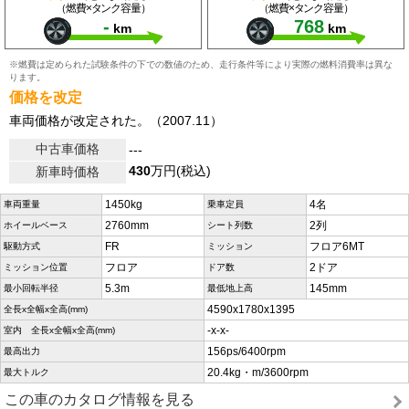
（燃費×タンク容量）
（燃費×タンク容量）
-
768
km
km
※燃費は定められた試験条件の下での数値のため、走行条件等により実際の燃料消費率は異な
ります。
価格を改定
車両価格が改定された。（2007.11）
中古車価格
---
430
万円(税込)
新車時価格
1450kg
4名
車両重量
乗車定員
2760mm
2列
ホイールベース
シート列数
FR
フロア6MT
駆動方式
ミッション
フロア
2ドア
ミッション位置
ドア数
5.3m
145mm
最小回転半径
最低地上高
4590x1780x1395
全長x全幅x全高(mm)
-x-x-
室内 全長x全幅x全高(mm)
156ps/6400rpm
最高出力
20.4kg・m/3600rpm
最大トルク
この車のカタログ情報を見る