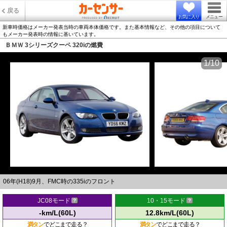
戻る
お気に入り
メニュー
新車時価格はメーカー発表当時の車両本体価格です。また基本情報など、その他の項目について
もメーカー発表時の情報に基いています。
ＢＭＷ 3シリーズクーペ 320iの燃費
1/10
06年(H18)9月、FMC時の335iのフロント
JC08モード
10・15モード
-km/L(60L)
12.8km/L(60L)
満タン
でどこまで走る？
満タン
でどこまで走る？