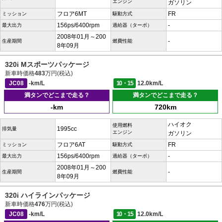
エンジン
ガソリン
フロア6MT
FR
ミッション
駆動方式
156ps/6400rpm
-
最大出力
過給器（ターボ）
2008年01月～200
-
生産期間
燃費性能
8年09月
320i Mスポーツパッケージ
新車時価格
483
万円(税込)
JC08
-km/L
10・15
12.0km/L
満タンでどこまで走る？
満タンでどこまで走る？
-km
720km
ハイオク
使用燃料
1995cc
排気量
エンジン
ガソリン
フロア6AT
FR
ミッション
駆動方式
156ps/6400rpm
-
最大出力
過給器（ターボ）
2008年01月～200
-
生産期間
燃費性能
8年09月
320i ハイラインパッケージ
新車時価格
476
万円(税込)
JC08
-km/L
10・15
12.0km/L