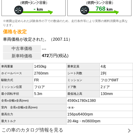
（燃費×タンク容量）
（燃費×タンク容量）
-
768
km
km
※燃費は定められた試験条件の下での数値のため、走行条件等により実際の燃料消費率は異な
ります。
価格を改定
車両価格が改定された。（2007.11）
中古車価格
---
472
万円(税込)
新車時価格
1450kg
4名
車両重量
乗車定員
2760mm
2列
ホイールベース
シート列数
FR
フロア6MT
駆動方式
ミッション
フロア
2ドア
ミッション位置
ドア数
5.3m
130mm
最小回転半径
最低地上高
4590x1780x1380
全長x全幅x全高(mm)
-x-x-
室内 全長x全幅x全高(mm)
156ps/6400rpm
最高出力
20.4kg・m/3600rpm
最大トルク
この車のカタログ情報を見る