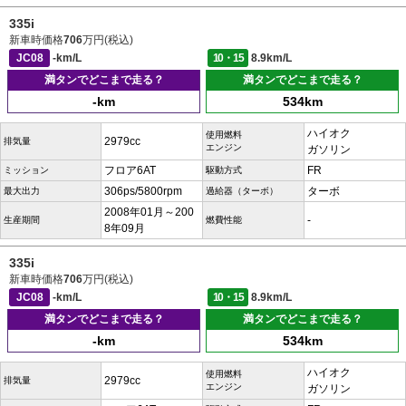
335i
新車時価格
706
万円(税込)
JC08
-km/L
10・15
8.9km/L
満タンでどこまで走る？
満タンでどこまで走る？
-km
534km
ハイオク
使用燃料
2979cc
排気量
エンジン
ガソリン
フロア6AT
FR
ミッション
駆動方式
306ps/5800rpm
ターボ
最大出力
過給器（ターボ）
2008年01月～200
-
生産期間
燃費性能
8年09月
335i
新車時価格
706
万円(税込)
JC08
-km/L
10・15
8.9km/L
満タンでどこまで走る？
満タンでどこまで走る？
-km
534km
ハイオク
使用燃料
2979cc
排気量
エンジン
ガソリン