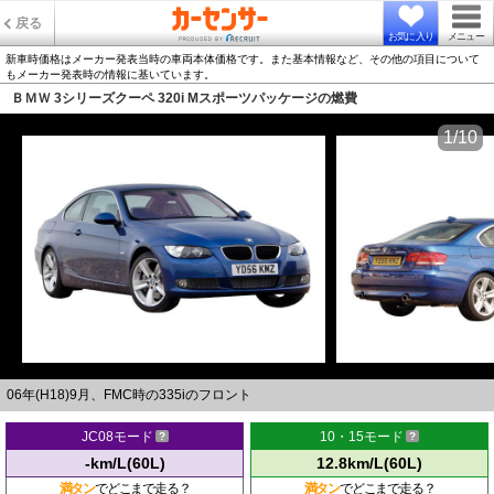
戻る
お気に入り
メニュー
新車時価格はメーカー発表当時の車両本体価格です。また基本情報など、その他の項目について
もメーカー発表時の情報に基いています。
ＢＭＷ 3シリーズクーペ 320i Mスポーツパッケージの燃費
1/10
06年(H18)9月、FMC時の335iのフロント
JC08モード
10・15モード
-km/L(60L)
12.8km/L(60L)
満タン
でどこまで走る？
満タン
でどこまで走る？