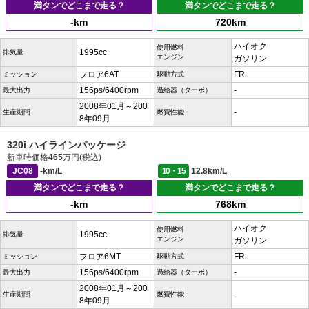
満タンでどこまで走る？
満タンでどこまで走る？
-km
720km
ハイオク
使用燃料
1995cc
排気量
エンジン
ガソリン
フロア6AT
FR
ミッション
駆動方式
156ps/6400rpm
-
最大出力
過給器（ターボ）
2008年01月～200
-
生産期間
燃費性能
8年09月
320i ハイラインパッケージ
新車時価格
465
万円(税込)
JC08
-km/L
10・15
12.8km/L
満タンでどこまで走る？
満タンでどこまで走る？
-km
768km
ハイオク
使用燃料
1995cc
排気量
エンジン
ガソリン
フロア6MT
FR
ミッション
駆動方式
156ps/6400rpm
-
最大出力
過給器（ターボ）
2008年01月～200
-
生産期間
燃費性能
8年09月