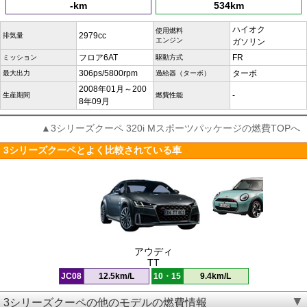
-km
534km
ハイオク
使用燃料
2979cc
排気量
エンジン
ガソリン
フロア6AT
FR
ミッション
駆動方式
306ps/5800rpm
ターボ
最大出力
過給器（ターボ）
2008年01月～200
-
生産期間
燃費性能
8年09月
▲3シリーズクーペ 320i Mスポーツパッケージの燃費TOPへ
3シリーズクーペとよく比較されている車
アウディ
TT
JC08
12.5km/L
10・15
9.4km/L
3シリーズクーペの他のモデルの燃費情報