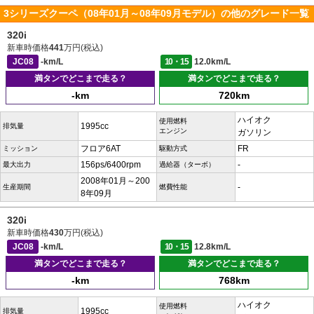
3シリーズクーペ（08年01月～08年09月モデル）の他のグレード一覧
320i
新車時価格
441
万円(税込)
JC08
-km/L
10・15
12.0km/L
満タンでどこまで走る？
満タンでどこまで走る？
-km
720km
ハイオク
使用燃料
1995cc
排気量
エンジン
ガソリン
フロア6AT
FR
ミッション
駆動方式
156ps/6400rpm
-
最大出力
過給器（ターボ）
2008年01月～200
-
生産期間
燃費性能
8年09月
320i
新車時価格
430
万円(税込)
JC08
-km/L
10・15
12.8km/L
満タンでどこまで走る？
満タンでどこまで走る？
-km
768km
ハイオク
使用燃料
1995cc
排気量