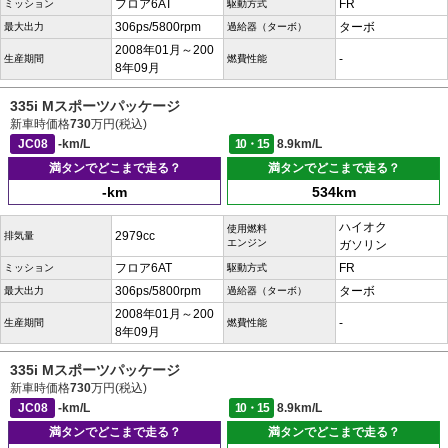
フロア6AT
FR
ミッション
駆動方式
306ps/5800rpm
ターボ
最大出力
過給器（ターボ）
2008年01月～200
-
生産期間
燃費性能
8年09月
335i Mスポーツパッケージ
新車時価格
730
万円(税込)
JC08
-km/L
10・15
8.9km/L
満タンでどこまで走る？
満タンでどこまで走る？
-km
534km
ハイオク
使用燃料
2979cc
排気量
エンジン
ガソリン
フロア6AT
FR
ミッション
駆動方式
306ps/5800rpm
ターボ
最大出力
過給器（ターボ）
2008年01月～200
-
生産期間
燃費性能
8年09月
335i Mスポーツパッケージ
新車時価格
730
万円(税込)
JC08
-km/L
10・15
8.9km/L
満タンでどこまで走る？
満タンでどこまで走る？