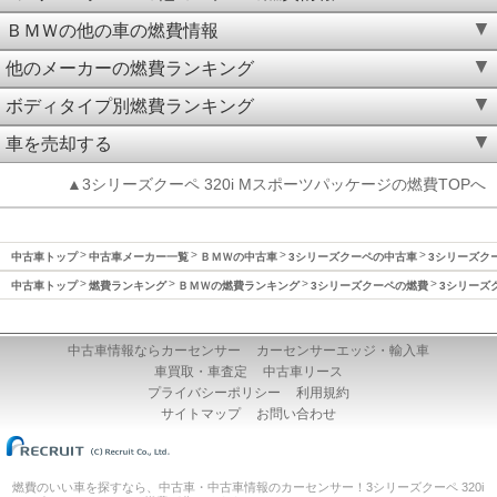
ＢＭＷの他の車の燃費情報
他のメーカーの燃費ランキング
ボディタイプ別燃費ランキング
車を売却する
▲3シリーズクーペ 320i Mスポーツパッケージの燃費TOPへ
中古車トップ
中古車メーカー一覧
ＢＭＷの中古車
3シリーズクーペの中古車
3シリーズクー
中古車トップ
燃費ランキング
ＢＭＷの燃費ランキング
3シリーズクーペの燃費
3シリーズク
中古車情報ならカーセンサー
カーセンサーエッジ・輸入車
車買取・車査定
中古車リース
プライバシーポリシー
利用規約
サイトマップ
お問い合わせ
燃費のいい車を探すなら、中古車・中古車情報のカーセンサー！3シリーズクーペ 320i