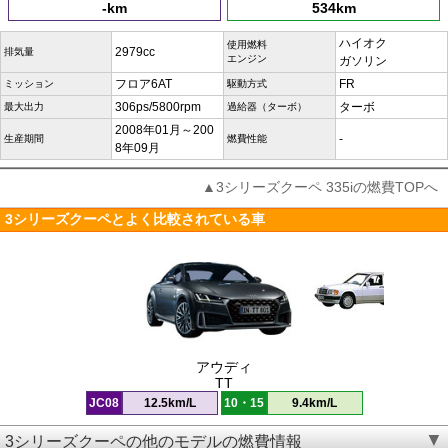
-km
534km
ハイオク
使用燃料
2979cc
排気量
エンジン
ガソリン
フロア6AT
FR
ミッション
駆動方式
306ps/5800rpm
ターボ
最大出力
過給器（ターボ）
2008年01月～200
-
生産期間
燃費性能
8年09月
▲3シリーズクーペ 335iの燃費TOPへ
3シリーズクーペとよく比較されている車
アウディ
TT
JC08
12.5km/L
10・15
9.4km/L
3シリーズクーペの他のモデルの燃費情報