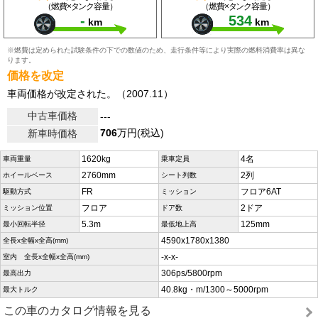
（燃費×タンク容量）
（燃費×タンク容量）
-
534
km
km
※燃費は定められた試験条件の下での数値のため、走行条件等により実際の燃料消費率は異な
ります。
価格を改定
車両価格が改定された。（2007.11）
中古車価格
---
706
万円(税込)
新車時価格
1620kg
4名
車両重量
乗車定員
2760mm
2列
ホイールベース
シート列数
FR
フロア6AT
駆動方式
ミッション
フロア
2ドア
ミッション位置
ドア数
5.3m
125mm
最小回転半径
最低地上高
4590x1780x1380
全長x全幅x全高(mm)
-x-x-
室内 全長x全幅x全高(mm)
306ps/5800rpm
最高出力
40.8kg・m/1300～5000rpm
最大トルク
この車のカタログ情報を見る