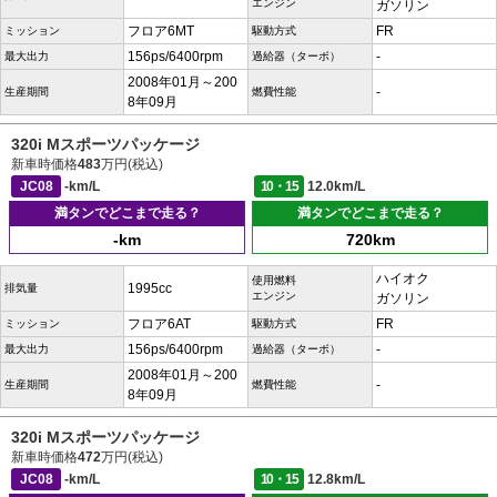
エンジン
ガソリン
フロア6MT
FR
ミッション
駆動方式
156ps/6400rpm
-
最大出力
過給器（ターボ）
2008年01月～200
-
生産期間
燃費性能
8年09月
320i Mスポーツパッケージ
新車時価格
483
万円(税込)
JC08
-km/L
10・15
12.0km/L
満タンでどこまで走る？
満タンでどこまで走る？
-km
720km
ハイオク
使用燃料
1995cc
排気量
エンジン
ガソリン
フロア6AT
FR
ミッション
駆動方式
156ps/6400rpm
-
最大出力
過給器（ターボ）
2008年01月～200
-
生産期間
燃費性能
8年09月
320i Mスポーツパッケージ
新車時価格
472
万円(税込)
JC08
-km/L
10・15
12.8km/L