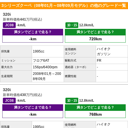
3シリーズクーペ（08年01月～08年09月モデル）の他のグレード一覧
320i
新車時価格
441
万円(税込)
JC08
-km/L
10・15
12.0km/L
満タンでどこまで走る？
満タンでどこまで走る？
-km
720km
ハイオク
使用燃料
1995cc
排気量
エンジン
ガソリン
フロア6AT
FR
ミッション
駆動方式
156ps/6400rpm
-
最大出力
過給器（ターボ）
2008年01月～200
-
生産期間
燃費性能
8年09月
320i
新車時価格
430
万円(税込)
JC08
-km/L
10・15
12.8km/L
満タンでどこまで走る？
満タンでどこまで走る？
-km
768km
ハイオク
使用燃料
1995cc
排気量