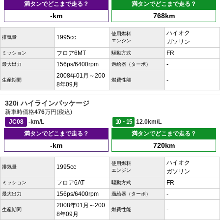
満タンでどこまで走る？
満タンでどこまで走る？
-km
768km
ハイオク
使用燃料
1995cc
排気量
エンジン
ガソリン
フロア6MT
FR
ミッション
駆動方式
156ps/6400rpm
-
最大出力
過給器（ターボ）
2008年01月～200
-
生産期間
燃費性能
8年09月
320i ハイラインパッケージ
新車時価格
476
万円(税込)
JC08
-km/L
10・15
12.0km/L
満タンでどこまで走る？
満タンでどこまで走る？
-km
720km
ハイオク
使用燃料
1995cc
排気量
エンジン
ガソリン
フロア6AT
FR
ミッション
駆動方式
156ps/6400rpm
-
最大出力
過給器（ターボ）
2008年01月～200
-
生産期間
燃費性能
8年09月