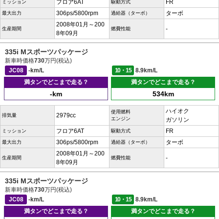
フロア6AT
FR
ミッション
駆動方式
306ps/5800rpm
ターボ
最大出力
過給器（ターボ）
2008年01月～200
-
生産期間
燃費性能
8年09月
335i Mスポーツパッケージ
新車時価格
730
万円(税込)
JC08
-km/L
10・15
8.9km/L
満タンでどこまで走る？
満タンでどこまで走る？
-km
534km
ハイオク
使用燃料
2979cc
排気量
エンジン
ガソリン
フロア6AT
FR
ミッション
駆動方式
306ps/5800rpm
ターボ
最大出力
過給器（ターボ）
2008年01月～200
-
生産期間
燃費性能
8年09月
335i Mスポーツパッケージ
新車時価格
730
万円(税込)
JC08
-km/L
10・15
8.9km/L
満タンでどこまで走る？
満タンでどこまで走る？