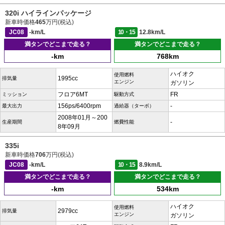
320i ハイラインパッケージ
新車時価格
465
万円(税込)
JC08
-km/L
10・15
12.8km/L
満タンでどこまで走る？
満タンでどこまで走る？
-km
768km
ハイオク
使用燃料
1995cc
排気量
エンジン
ガソリン
フロア6MT
FR
ミッション
駆動方式
156ps/6400rpm
-
最大出力
過給器（ターボ）
2008年01月～200
-
生産期間
燃費性能
8年09月
335i
新車時価格
706
万円(税込)
JC08
-km/L
10・15
8.9km/L
満タンでどこまで走る？
満タンでどこまで走る？
-km
534km
ハイオク
使用燃料
2979cc
排気量
エンジン
ガソリン