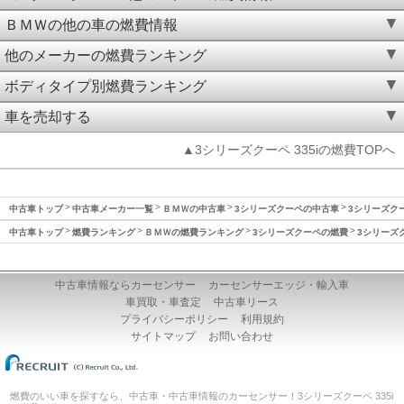
ＢＭＷの他の車の燃費情報
他のメーカーの燃費ランキング
ボディタイプ別燃費ランキング
車を売却する
▲3シリーズクーペ 335iの燃費TOPへ
中古車トップ
中古車メーカー一覧
ＢＭＷの中古車
3シリーズクーペの中古車
3シリーズクー
中古車トップ
燃費ランキング
ＢＭＷの燃費ランキング
3シリーズクーペの燃費
3シリーズク
中古車情報ならカーセンサー
カーセンサーエッジ・輸入車
車買取・車査定
中古車リース
プライバシーポリシー
利用規約
サイトマップ
お問い合わせ
燃費のいい車を探すなら、中古車・中古車情報のカーセンサー！3シリーズクーペ 335i