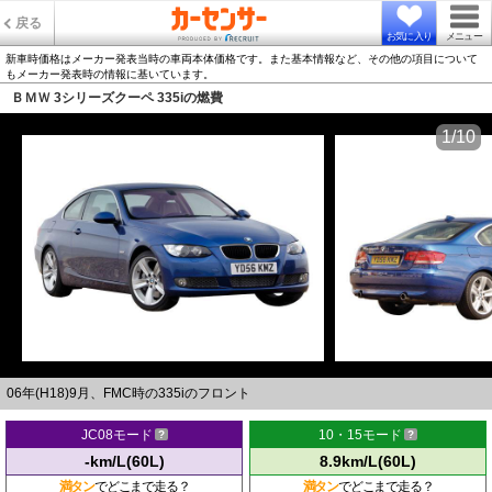
戻る
お気に入り
メニュー
新車時価格はメーカー発表当時の車両本体価格です。また基本情報など、その他の項目について
もメーカー発表時の情報に基いています。
ＢＭＷ 3シリーズクーペ 335iの燃費
1/10
06年(H18)9月、FMC時の335iのフロント
JC08モード
10・15モード
-km/L(60L)
8.9km/L(60L)
満タン
でどこまで走る？
満タン
でどこまで走る？