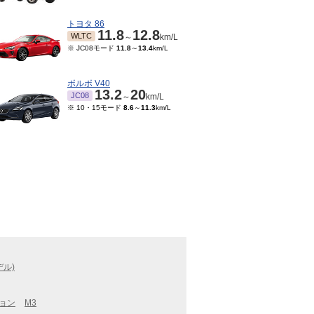
トヨタ 86
11.8
12.8
WLTC
～
km/L
※ JC08モード
11.8
～
13.4
km/L
ボルボ V40
13.2
20
JC08
～
km/L
※ 10・15モード
8.6
～
11.3
km/L
デル)
ョン
M3