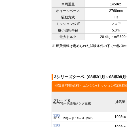
車両重量
1450kg
ホイールベース
2760mm
駆動方式
FR
ミッション位置
フロア
最小回転半径
5.3m
最大トルク
20.4kg・m/3600
※ 燃費情報は定められた試験条件の下での数値
3シリーズクーペ（08年01月～08年0
排気量/使用燃料・エンジン/ミッション/新車時
グレード名
排気量
WLTCモード燃費(タンク容量)
320i
1995cc
※10・15モード 12km/L (60L)
320i
1995cc