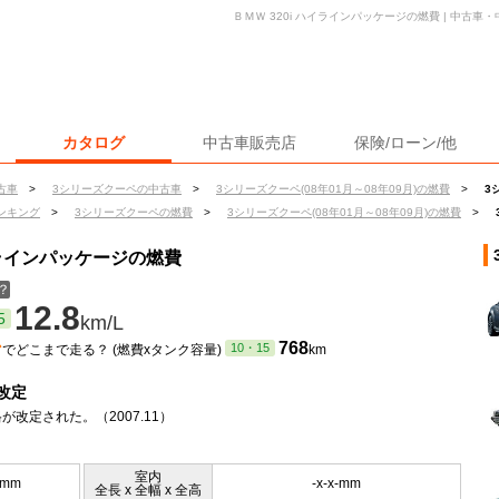
ＢＭＷ 320i ハイラインパッケージの燃費 | 中古
カタログ
中古車販売店
保険/ローン/他
古車
>
3シリーズクーペの中古車
>
3シリーズクーペ(08年01月～08年09月)の燃費
>
3
ンキング
>
3シリーズクーペの燃費
>
3シリーズクーペ(08年01月～08年09月)の燃費
>
ハイラインパッケージの燃費
？
12.8
5
km/L
ン
768
10・15
でどこまで走る？ (燃費xタンク容量)
km
改定
が改定された。（2007.11）
室内
5mm
-x-x-mm
全長 x 全幅 x 全高