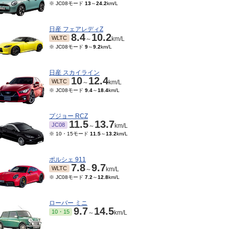
※ JC08モード
13
～
24.2
km/L
日産 フェアレディZ
8.4
10.2
WLTC
～
km/L
※ JC08モード
9
～
9.2
km/L
日産 スカイライン
10
12.4
WLTC
～
km/L
※ JC08モード
9.4
～
18.4
km/L
プジョー RCZ
11.5
13.7
JC08
～
km/L
※ 10・15モード
11.5
～
13.2
km/L
ポルシェ 911
7.8
9.7
WLTC
～
km/L
※ JC08モード
7.2
～
12.8
km/L
ローバー ミニ
9.7
14.5
10・15
～
km/L