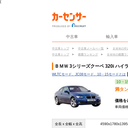
{
中古車
輸入車
中古車トップ
>
中古車メーカー一覧
>
ＢＭＷの中
中古車トップ
>
燃費ランキング
>
ＢＭＷの燃費ラ
ＢＭＷ 3シリーズクーペ 320i 
WLTCモード、JC08モード、10・15モードとは
10・1
満タ
価格を
車両価格
全長 x 全幅 x 全高
4590x1780x139