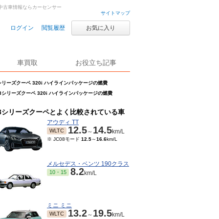
車・中古車情報ならカーセンサー
サイトマップ
ログイン
閲覧履歴
お気に入り
車買取
お役立ち記事
シリーズクーペ 320i ハイラインパッケージの燃費
3シリーズクーペ 320i ハイラインパッケージの燃費
3シリーズクーペとよく比較されている車
アウディ TT
12.5
14.5
WLTC
～
km/L
※ JC08モード
12.5
～
16.6
km/L
メルセデス・ベンツ 190クラス
8.2
10・15
km/L
ミニ ミニ
13.2
19.5
WLTC
～
km/L