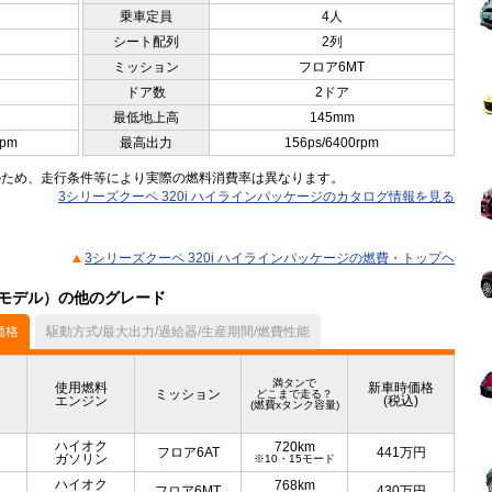
乗車定員
4人
シート配列
2列
ミッション
フロア6MT
ドア数
2ドア
最低地上高
145mm
rpm
最高出力
156ps/6400rpm
のため、走行条件等により実際の燃料消費率は異なります。
3シリーズクーペ 320i ハイラインパッケージのカタログ情報を見る
3シリーズクーペ 320i ハイラインパッケージの燃費・トップヘ
9月モデル）の他のグレード
価格
駆動方式/最大出力/過給器/生産期間/燃費性能
満タンで
使用燃料
新車時価格
ミッション
どこまで走る？
エンジン
(税込)
(燃費xタンク容量)
ハイオク
720km
フロア6AT
441
万円
ガソリン
※10・15モード
ハイオク
768km
フロア6MT
430
万円