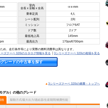
室内
0mm
-x-x-mm
全長 x 全幅 x 全高
乗車定員
4人
シート配列
2列
ミッション
フロア6AT
ドア数
2ドア
最低地上高
145mm
rpm
最高出力
170ps/6700rpm
のため、走行条件等により実際の燃料消費率は異なります。
リーズクーペ 320iのカタログ情報を見る
3シリーズクーペ 320iの相場を見る
のグレードの中古車を探す
3シリーズクーペ 320iの燃費・トップヘ
9月モデル）の他のグレード
価格
駆動方式/最大出力/過給器/生産期間/燃費性能