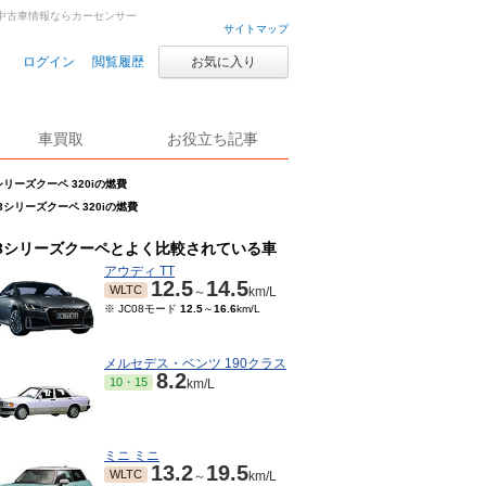
車・中古車情報ならカーセンサー
サイトマップ
ログイン
閲覧履歴
お気に入り
車買取
お役立ち記事
シリーズクーペ 320iの燃費
3シリーズクーペ 320iの燃費
3シリーズクーペとよく比較されている車
アウディ TT
12.5
14.5
WLTC
～
km/L
※ JC08モード
12.5
～
16.6
km/L
メルセデス・ベンツ 190クラス
8.2
10・15
km/L
ミニ ミニ
13.2
19.5
WLTC
～
km/L