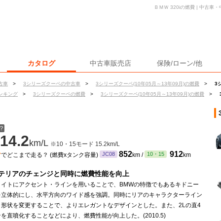
ＢＭＷ 320iの燃費 | 中古
カタログ
中古車販売店
保険/ローン/他
古車
>
3シリーズクーペの中古車
>
3シリーズクーペ(10年05月～13年09月)の燃費
>
3
ンキング
>
3シリーズクーペの燃費
>
3シリーズクーペ(10年05月～13年09月)の燃費
>
？
14.2
km/L
※10・15モード 15.2km/L
ン
852
912
JC08
10・15
でどこまで走る？ (燃費xタンク容量)
km /
km
テリアのチェンジと同時に燃費性能を向上
ライトにアクセント・ラインを用いることで、BMWの特徴でもあるキドニー
を立体的にし、水平方向のワイド感を強調。同時にリアのキャラクターライン
と形状を変更することで、よりエレガントなデザインとした。また、2Lの直4
を直噴化することなどにより、燃費性能が向上した。(2010.5)