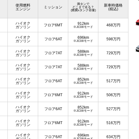
満タンで
使用燃料
新車時価格
ミッション
どこまで走る？
エンジン
(税込)
(燃費xタンク容量)
ハイオク
912km
フロア6MT
468
万円
ガソリン
※JC08モード
ハイオク
696km
フロア6AT
598
万円
ガソリン
※JC08モード
ハイオク
588km
フロア7AT
729
万円
ガソリン
※JC08モード
ハイオク
588km
フロア7AT
729
万円
ガソリン
※JC08モード
ハイオク
852km
フロア6AT
517
万円
ガソリン
※JC08モード
ハイオク
912km
フロア6MT
506
万円
ガソリン
※JC08モード
ハイオク
852km
フロア6AT
527
万円
ガソリン
※JC08モード
ハイオク
912km
フロア6MT
516
万円
ガソリン
※JC08モード
ハイオク
696km
フロア6AT
634
万円
ガソリン
※JC08モード