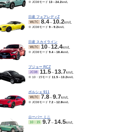
※ JC08モード
13
～
24.2
km/L
日産 フェアレディZ
8.4
10.2
WLTC
～
km/L
※ JC08モード
9
～
9.2
km/L
日産 スカイライン
10
12.4
WLTC
～
km/L
※ JC08モード
9.4
～
18.4
km/L
プジョー RCZ
11.5
13.7
JC08
～
km/L
※ 10・15モード
11.5
～
13.2
km/L
ポルシェ 911
7.8
9.7
WLTC
～
km/L
※ JC08モード
7.2
～
12.8
km/L
ローバー ミニ
9.7
14.5
10・15
～
km/L