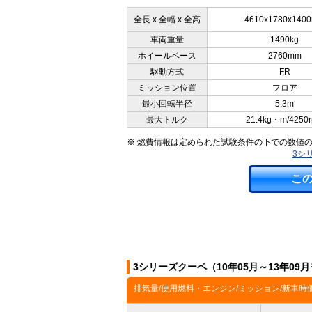
全長 x 全幅 x 全高
4610x1780x140
車両重量
1490kg
ホイールベース
2760mm
駆動方式
FR
ミッション位置
フロア
最小回転半径
5.3m
最大トルク
21.4kg・m/4250
※ 燃費情報は定められた試験条件の下での数値
3シ
こ
3シリーズクーペ（10年05月～13年0
排気量/使用燃料・エンジン/ミッション/新車時