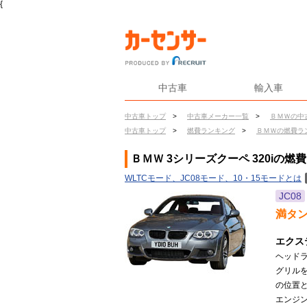
{
中古車
輸入車
中古車トップ
>
中古車メーカー一覧
>
ＢＭＷの中
中古車トップ
>
燃費ランキング
>
ＢＭＷの燃費ラ
ＢＭＷ 3シリーズクーペ 320iの燃費
WLTCモード、JC08モード、10・15モードとは
JC08
満タ
エクス
ヘッド
グリル
の位置
エンジン