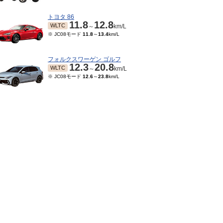
トヨタ 86
11.8
12.8
WLTC
～
km/L
※ JC08モード
11.8
～
13.4
km/L
フォルクスワーゲン ゴルフ
12.3
20.8
WLTC
～
km/L
※ JC08モード
12.6
～
23.8
km/L