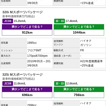
生産期間
燃費性能
3年09月
+15%達成
320i Mスポーツパッケージ
新車時価格
516
万円(税込)
JC08
15.2km/L
10・15
17.4km/L
満タンでどこまで走る？
満タンでどこまで走る？
912km
1044km
ハイオク
使用燃料
1995cc
排気量
エンジン
ガソリン
フロア6MT
FR
ミッション
駆動方式
170ps/6700rpm
-
最大出力
過給器（ターボ）
2010年05月～201
H22年度燃費基準
生産期間
燃費性能
3年09月
+25%達成
325i Mスポーツパッケージ
新車時価格
634
万円(税込)
JC08
11.6km/L
10・15
12.6km/L
満タンでどこまで走る？
満タンでどこまで走る？
696km
756km
ハイオク
使用燃料
2996cc
排気量