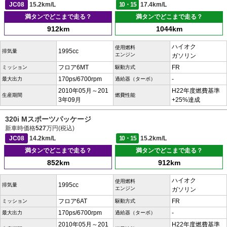
JC08
15.2km/L
10・15
17.4km/L
満タンでどこまで走る？
満タンでどこまで走る？
912km
1044km
ハイオク
使用燃料
1995cc
排気量
エンジン
ガソリン
フロア6MT
FR
ミッション
駆動方式
170ps/6700rpm
-
最大出力
過給器（ターボ）
2010年05月～201
H22年度燃費基準
生産期間
燃費性能
3年09月
+25%達成
320i Mスポーツパッケージ
新車時価格
527
万円(税込)
JC08
14.2km/L
10・15
15.2km/L
満タンでどこまで走る？
満タンでどこまで走る？
852km
912km
ハイオク
使用燃料
1995cc
排気量
エンジン
ガソリン
フロア6AT
FR
ミッション
駆動方式
170ps/6700rpm
-
最大出力
過給器（ターボ）
2010年05月～201
H22年度燃費基準