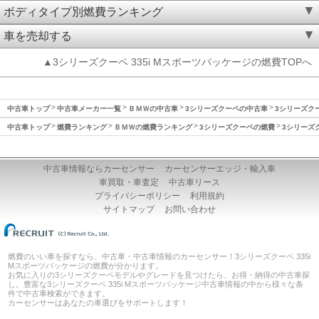
ボディタイプ別燃費ランキング
車を売却する
▲3シリーズクーペ 335i Mスポーツパッケージの燃費TOPへ
中古車トップ
中古車メーカー一覧
ＢＭＷの中古車
3シリーズクーペの中古車
3シリーズクー
中古車トップ
燃費ランキング
ＢＭＷの燃費ランキング
3シリーズクーペの燃費
3シリーズク
中古車情報ならカーセンサー
カーセンサーエッジ・輸入車
車買取・車査定
中古車リース
プライバシーポリシー
利用規約
サイトマップ
お問い合わせ
燃費のいい車を探すなら、中古車・中古車情報のカーセンサー！3シリーズクーペ 335i
Mスポーツパッケージの燃費が分かります。
お気に入りの3シリーズクーペモデルやグレードを見つけたら、お得・納得の中古車探
し。豊富な3シリーズクーペ 335i Mスポーツパッケージ中古車情報の中から様々な条
件で中古車検索ができます。
カーセンサーはあなたの車選びをサポートします！