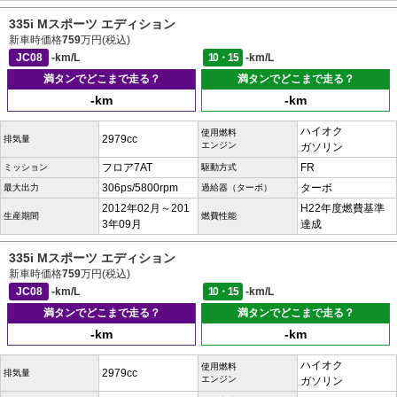
335i Mスポーツ エディション
新車時価格
759
万円(税込)
JC08
-km/L
10・15
-km/L
満タンでどこまで走る？
満タンでどこまで走る？
-km
-km
ハイオク
使用燃料
2979cc
排気量
エンジン
ガソリン
フロア7AT
FR
ミッション
駆動方式
306ps/5800rpm
ターボ
最大出力
過給器（ターボ）
2012年02月～201
H22年度燃費基準
生産期間
燃費性能
3年09月
達成
335i Mスポーツ エディション
新車時価格
759
万円(税込)
JC08
-km/L
10・15
-km/L
満タンでどこまで走る？
満タンでどこまで走る？
-km
-km
ハイオク
使用燃料
2979cc
排気量
エンジン
ガソリン