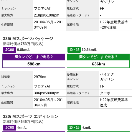
エンジン
ガソリン
フロア6AT
FR
ミッション
駆動方式
218ps/6100rpm
-
最大出力
過給器（ターボ）
2010年05月～201
H22年度燃費基準
生産期間
燃費性能
3年09月
+20%達成
335i Mスポーツパッケージ
新車時価格
753
万円(税込)
JC08
9.8km/L
10・15
10.6km/L
満タンでどこまで走る？
満タンでどこまで走る？
588km
636km
ハイオク
使用燃料
2979cc
排気量
エンジン
ガソリン
フロア7AT
FR
ミッション
駆動方式
306ps/5800rpm
ターボ
最大出力
過給器（ターボ）
2010年05月～201
H22年度燃費基準
生産期間
燃費性能
3年09月
達成
320i Mスポーツ エディション
新車時価格
545
万円(税込)
JC08
-km/L
10・15
-km/L