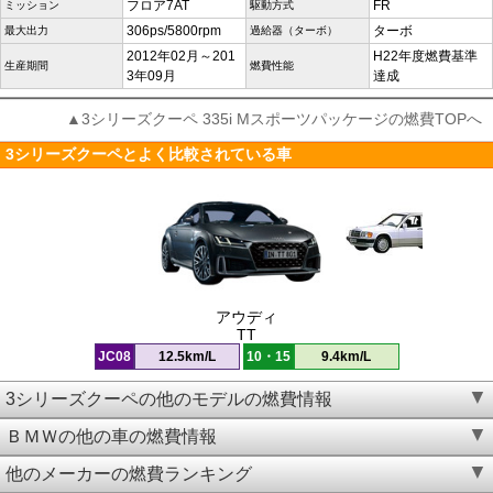
フロア7AT
FR
ミッション
駆動方式
306ps/5800rpm
ターボ
最大出力
過給器（ターボ）
2012年02月～201
H22年度燃費基準
生産期間
燃費性能
3年09月
達成
▲3シリーズクーペ 335i Mスポーツパッケージの燃費TOPへ
3シリーズクーペとよく比較されている車
アウディ
TT
JC08
12.5km/L
10・15
9.4km/L
3シリーズクーペの他のモデルの燃費情報
ＢＭＷの他の車の燃費情報
他のメーカーの燃費ランキング