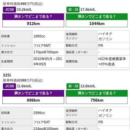
新車時価格
468
万円(税込)
JC08
15.2km/L
10・15
17.4km/L
満タンでどこまで走る？
満タンでどこまで走る？
912km
1044km
ハイオク
使用燃料
1995cc
排気量
エンジン
ガソリン
フロア6MT
FR
ミッション
駆動方式
170ps/6700rpm
-
最大出力
過給器（ターボ）
2010年05月～201
H22年度燃費基準
生産期間
燃費性能
3年09月
+25%達成
325i
新車時価格
598
万円(税込)
JC08
11.6km/L
10・15
12.6km/L
満タンでどこまで走る？
満タンでどこまで走る？
696km
756km
ハイオク
使用燃料
2996cc
排気量
エンジン
ガソリン
フロア6AT
FR
ミッション
駆動方式
218ps/6100rpm
-
最大出力
過給器（ターボ）