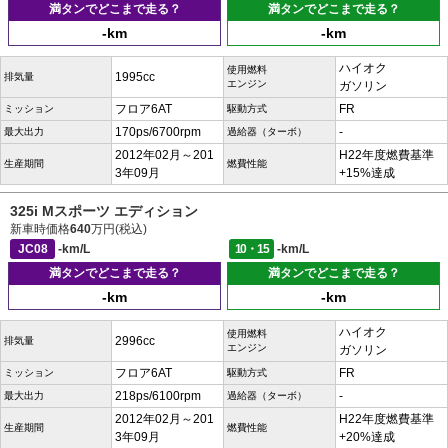
満タンでどこまで走る？
満タンでどこまで走る？
-km
-km
ハイオク
使用燃料
1995cc
排気量
エンジン
ガソリン
フロア6AT
FR
ミッション
駆動方式
170ps/6700rpm
-
最大出力
過給器（ターボ）
2012年02月～201
H22年度燃費基準
生産期間
燃費性能
3年09月
+15%達成
325i Mスポーツ エディション
新車時価格
640
万円(税込)
JC08
-km/L
10・15
-km/L
満タンでどこまで走る？
満タンでどこまで走る？
-km
-km
ハイオク
使用燃料
2996cc
排気量
エンジン
ガソリン
フロア6AT
FR
ミッション
駆動方式
218ps/6100rpm
-
最大出力
過給器（ターボ）
2012年02月～201
H22年度燃費基準
生産期間
燃費性能
3年09月
+20%達成