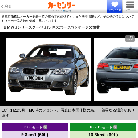
戻る
お気に入り
メニュー
新車時価格はメーカー発表当時の車両本体価格です。また基本情報など、その他の項目について
もメーカー発表時の情報に基いています。
ＢＭＷ 3シリーズクーペ 335i Mスポーツパッケージの燃費
1/2
10年(H22)5月、MC時のフロント。写真は本国仕様の為、一部異なる場合があり
ます
JC08モード
10・15モード
9.8km/L(60L)
10.6km/L(60L)