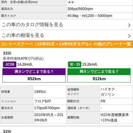
-x-x-
室内 全長x全幅x全高(mm)
306ps/5800rpm
最高出力
40.8kg・m/1200～5000rpm
最大トルク
この車のカタログ情報を見る
この車の相場を見る
3シリーズクーペ（10年05月～13年09月モデル）の他のグレード一覧
320i
新車時価格
479
万円(税込)
JC08
14.2km/L
10・15
15.2km/L
満タンでどこまで走る？
満タンでどこまで走る？
852km
912km
ハイオク
使用燃料
1995cc
排気量
エンジン
ガソリン
フロア6AT
FR
ミッション
駆動方式
170ps/6700rpm
-
最大出力
過給器（ターボ）
2010年05月～201
H22年度燃費基準
生産期間
燃費性能
3年09月
+15%達成
320i