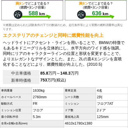
満タン
でどこまで走る？
満タン
でどこまで走る？
（燃費×タンク容量）
（燃費×タンク容量）
588
636
km
km
※燃費は定められた試験条件の下での数値のため、走行条件等により実際の燃料消費率は異な
ります。
エクステリアのチェンジと同時に燃費性能を向上
ヘッドライトにアクセント・ラインを用いることで、BMWの特徴で
もあるキドニーグリルを立体的にし、水平方向のワイド感を強調。
同時にリアのキャラクターラインの位置と形状を変更することで、
よりエレガントなデザインとした。また、2Lの直4エンジンを直噴
化することなどにより、燃費性能が向上した。(2010.5)
中古車価格
85.8
万円～
148.3
万円
753
万円(税込)
新車時価格
1630kg
4名
車両重量
乗車定員
2760mm
2列
ホイールベース
シート列数
FR
フロア7AT
駆動方式
ミッション
フロア
2ドア
ミッション位置
ドア数
5.3m
125mm
最小回転半径
最低地上高
4610x1780x1380
全長x全幅x全高(mm)