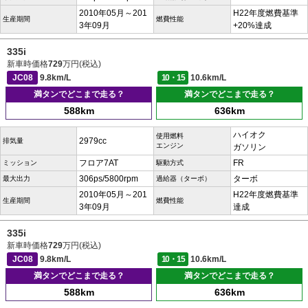
2010年05月～201
H22年度燃費基準
生産期間
燃費性能
3年09月
+20%達成
335i
新車時価格
729
万円(税込)
JC08
9.8km/L
10・15
10.6km/L
満タンでどこまで走る？
満タンでどこまで走る？
588km
636km
ハイオク
使用燃料
2979cc
排気量
エンジン
ガソリン
フロア7AT
FR
ミッション
駆動方式
306ps/5800rpm
ターボ
最大出力
過給器（ターボ）
2010年05月～201
H22年度燃費基準
生産期間
燃費性能
3年09月
達成
335i
新車時価格
729
万円(税込)
JC08
9.8km/L
10・15
10.6km/L
満タンでどこまで走る？
満タンでどこまで走る？
588km
636km