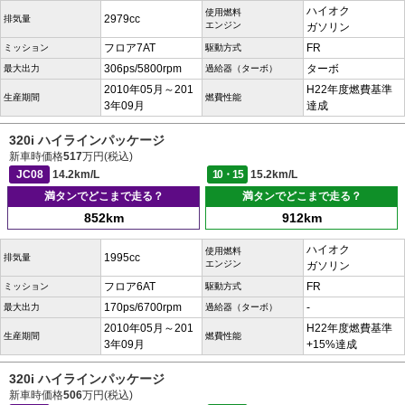
ハイオク
使用燃料
2979cc
排気量
エンジン
ガソリン
フロア7AT
FR
ミッション
駆動方式
306ps/5800rpm
ターボ
最大出力
過給器（ターボ）
2010年05月～201
H22年度燃費基準
生産期間
燃費性能
3年09月
達成
320i ハイラインパッケージ
新車時価格
517
万円(税込)
JC08
14.2km/L
10・15
15.2km/L
満タンでどこまで走る？
満タンでどこまで走る？
852km
912km
ハイオク
使用燃料
1995cc
排気量
エンジン
ガソリン
フロア6AT
FR
ミッション
駆動方式
170ps/6700rpm
-
最大出力
過給器（ターボ）
2010年05月～201
H22年度燃費基準
生産期間
燃費性能
3年09月
+15%達成
320i ハイラインパッケージ
新車時価格
506
万円(税込)