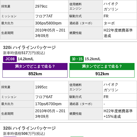
ハイオク
使用燃料
2979cc
排気量
エンジン
ガソリン
フロア7AT
FR
ミッション
駆動方式
306ps/5800rpm
ターボ
最大出力
過給器（ターボ）
2010年05月～201
H22年度燃費基準
生産期間
燃費性能
3年09月
達成
320i ハイラインパッケージ
新車時価格
517
万円(税込)
JC08
14.2km/L
10・15
15.2km/L
満タンでどこまで走る？
満タンでどこまで走る？
852km
912km
ハイオク
使用燃料
1995cc
排気量
エンジン
ガソリン
フロア6AT
FR
ミッション
駆動方式
170ps/6700rpm
-
最大出力
過給器（ターボ）
2010年05月～201
H22年度燃費基準
生産期間
燃費性能
3年09月
+15%達成
320i ハイラインパッケージ
新車時価格
506
万円(税込)