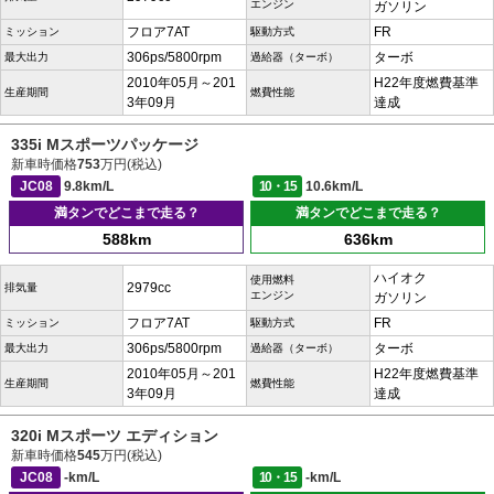
エンジン
ガソリン
フロア7AT
FR
ミッション
駆動方式
306ps/5800rpm
ターボ
最大出力
過給器（ターボ）
2010年05月～201
H22年度燃費基準
生産期間
燃費性能
3年09月
達成
335i Mスポーツパッケージ
新車時価格
753
万円(税込)
JC08
9.8km/L
10・15
10.6km/L
満タンでどこまで走る？
満タンでどこまで走る？
588km
636km
ハイオク
使用燃料
2979cc
排気量
エンジン
ガソリン
フロア7AT
FR
ミッション
駆動方式
306ps/5800rpm
ターボ
最大出力
過給器（ターボ）
2010年05月～201
H22年度燃費基準
生産期間
燃費性能
3年09月
達成
320i Mスポーツ エディション
新車時価格
545
万円(税込)
JC08
-km/L
10・15
-km/L