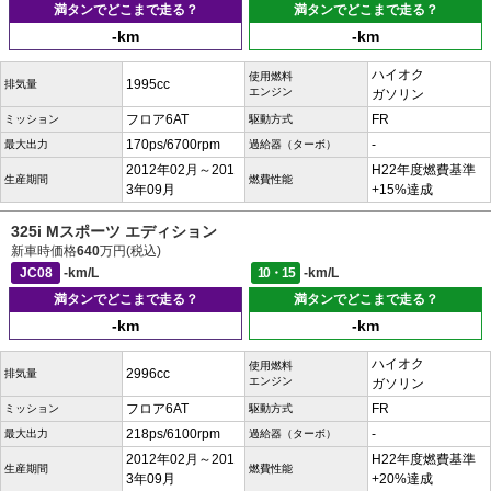
満タンでどこまで走る？
満タンでどこまで走る？
-km
-km
ハイオク
使用燃料
1995cc
排気量
エンジン
ガソリン
フロア6AT
FR
ミッション
駆動方式
170ps/6700rpm
-
最大出力
過給器（ターボ）
2012年02月～201
H22年度燃費基準
生産期間
燃費性能
3年09月
+15%達成
325i Mスポーツ エディション
新車時価格
640
万円(税込)
JC08
-km/L
10・15
-km/L
満タンでどこまで走る？
満タンでどこまで走る？
-km
-km
ハイオク
使用燃料
2996cc
排気量
エンジン
ガソリン
フロア6AT
FR
ミッション
駆動方式
218ps/6100rpm
-
最大出力
過給器（ターボ）
2012年02月～201
H22年度燃費基準
生産期間
燃費性能
3年09月
+20%達成