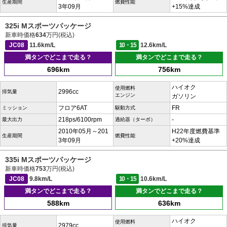
生産期間
燃費性能
3年09月
+15%達成
325i Mスポーツパッケージ
新車時価格
634
万円(税込)
JC08
11.6km/L
10・15
12.6km/L
満タンでどこまで走る？
満タンでどこまで走る？
696km
756km
ハイオク
使用燃料
2996cc
排気量
エンジン
ガソリン
フロア6AT
FR
ミッション
駆動方式
218ps/6100rpm
-
最大出力
過給器（ターボ）
2010年05月～201
H22年度燃費基準
生産期間
燃費性能
3年09月
+20%達成
335i Mスポーツパッケージ
新車時価格
753
万円(税込)
JC08
9.8km/L
10・15
10.6km/L
満タンでどこまで走る？
満タンでどこまで走る？
588km
636km
ハイオク
使用燃料
2979cc
排気量