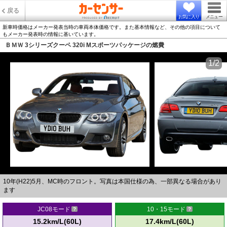
戻る
お気に入り
メニュー
新車時価格はメーカー発表当時の車両本体価格です。また基本情報など、その他の項目について
もメーカー発表時の情報に基いています。
ＢＭＷ 3シリーズクーペ 320i Mスポーツパッケージの燃費
1/2
10年(H22)5月、MC時のフロント。写真は本国仕様の為、一部異なる場合があり
ます
JC08モード
10・15モード
15.2km/L(60L)
17.4km/L(60L)