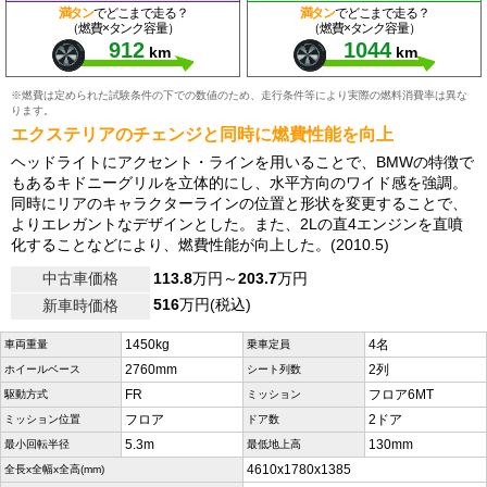
満タン
でどこまで走る？
満タン
でどこまで走る？
（燃費×タンク容量）
（燃費×タンク容量）
912
1044
km
km
※燃費は定められた試験条件の下での数値のため、走行条件等により実際の燃料消費率は異な
ります。
エクステリアのチェンジと同時に燃費性能を向上
ヘッドライトにアクセント・ラインを用いることで、BMWの特徴で
もあるキドニーグリルを立体的にし、水平方向のワイド感を強調。
同時にリアのキャラクターラインの位置と形状を変更することで、
よりエレガントなデザインとした。また、2Lの直4エンジンを直噴
化することなどにより、燃費性能が向上した。(2010.5)
中古車価格
113.8
万円～
203.7
万円
516
万円(税込)
新車時価格
1450kg
4名
車両重量
乗車定員
2760mm
2列
ホイールベース
シート列数
FR
フロア6MT
駆動方式
ミッション
フロア
2ドア
ミッション位置
ドア数
5.3m
130mm
最小回転半径
最低地上高
4610x1780x1385
全長x全幅x全高(mm)