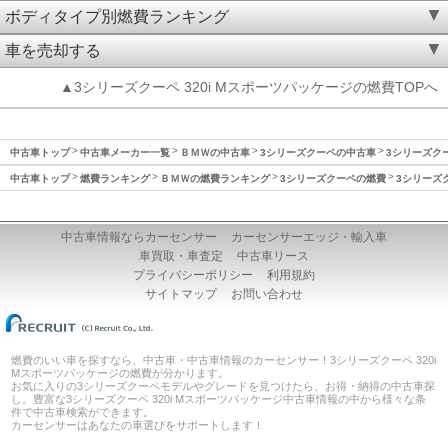
ボディタイプ別燃費ランキング
車を売却する
▲3シリーズクーペ 320i Mスポーツパッケージの燃費TOPへ
中古車トップ
中古車メーカー一覧
ＢＭＷの中古車
3シリーズクーペの中古車
3シリーズクー
中古車トップ
燃費ランキング
ＢＭＷの燃費ランキング
3シリーズクーペの燃費
3シリーズク
中古車情報ならカーセンサー
カーセンサーエッジ・輸入車
車買取・車査定
中古車リース
プライバシーポリシー
利用規約
サイトマップ
お問い合わせ
燃費のいい車を探すなら、中古車・中古車情報のカーセンサー！3シリーズクーペ 320i
Mスポーツパッケージの燃費が分かります。
お気に入りの3シリーズクーペモデルやグレードを見つけたら、お得・納得の中古車探
し。豊富な3シリーズクーペ 320i Mスポーツパッケージ中古車情報の中から様々な条
件で中古車検索ができます。
カーセンサーはあなたの車選びをサポートします！