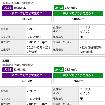
新車時価格
468
万円(税込)
JC08
15.2km/L
10・15
17.4km/L
満タンでどこまで走る？
満タンでどこまで走る？
912km
1044km
ハイオク
使用燃料
1995cc
排気量
エンジン
ガソリン
フロア6MT
FR
ミッション
駆動方式
170ps/6700rpm
-
最大出力
過給器（ターボ）
2010年05月～201
H22年度燃費基準
生産期間
燃費性能
3年09月
+25%達成
325i
新車時価格
598
万円(税込)
JC08
11.6km/L
10・15
12.6km/L
満タンでどこまで走る？
満タンでどこまで走る？
696km
756km
ハイオク
使用燃料
2996cc
排気量
エンジン
ガソリン
フロア6AT
FR
ミッション
駆動方式
218ps/6100rpm
-
最大出力
過給器（ターボ）