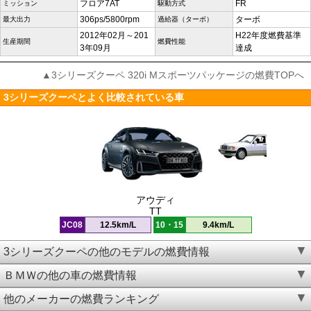
フロア7AT
FR
ミッション
駆動方式
306ps/5800rpm
ターボ
最大出力
過給器（ターボ）
2012年02月～201
H22年度燃費基準
生産期間
燃費性能
3年09月
達成
▲3シリーズクーペ 320i Mスポーツパッケージの燃費TOPへ
3シリーズクーペとよく比較されている車
アウディ
TT
JC08
12.5km/L
10・15
9.4km/L
3シリーズクーペの他のモデルの燃費情報
ＢＭＷの他の車の燃費情報
他のメーカーの燃費ランキング