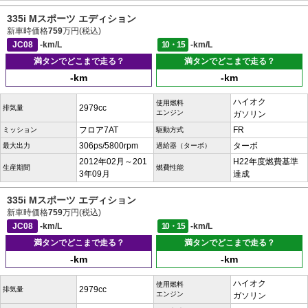
335i Mスポーツ エディション
新車時価格
759
万円(税込)
JC08
-km/L
10・15
-km/L
満タンでどこまで走る？
満タンでどこまで走る？
-km
-km
ハイオク
使用燃料
2979cc
排気量
エンジン
ガソリン
フロア7AT
FR
ミッション
駆動方式
306ps/5800rpm
ターボ
最大出力
過給器（ターボ）
2012年02月～201
H22年度燃費基準
生産期間
燃費性能
3年09月
達成
335i Mスポーツ エディション
新車時価格
759
万円(税込)
JC08
-km/L
10・15
-km/L
満タンでどこまで走る？
満タンでどこまで走る？
-km
-km
ハイオク
使用燃料
2979cc
排気量
エンジン
ガソリン