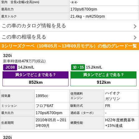
-x-x-
室内 全長x全幅x全高(mm)
170ps/6700rpm
最高出力
21.4kg・m/4250rpm
最大トルク
この車のカタログ情報を見る
この車の相場を見る
3シリーズクーペ（10年05月～13年09月モデル）の他のグレード一覧
320i
新車時価格
479
万円(税込)
JC08
14.2km/L
10・15
15.2km/L
満タンでどこまで走る？
満タンでどこまで走る？
852km
912km
ハイオク
使用燃料
1995cc
排気量
エンジン
ガソリン
フロア6AT
FR
ミッション
駆動方式
170ps/6700rpm
-
最大出力
過給器（ターボ）
2010年05月～201
H22年度燃費基準
生産期間
燃費性能
3年09月
+15%達成
320i