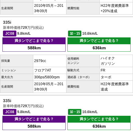
2010年05月～201
H22年度燃費基準
生産期間
燃費性能
3年09月
+20%達成
335i
新車時価格
729
万円(税込)
JC08
9.8km/L
10・15
10.6km/L
満タンでどこまで走る？
満タンでどこまで走る？
588km
636km
ハイオク
使用燃料
2979cc
排気量
エンジン
ガソリン
フロア7AT
FR
ミッション
駆動方式
306ps/5800rpm
ターボ
最大出力
過給器（ターボ）
2010年05月～201
H22年度燃費基準
生産期間
燃費性能
3年09月
達成
335i
新車時価格
729
万円(税込)
JC08
9.8km/L
10・15
10.6km/L
満タンでどこまで走る？
満タンでどこまで走る？
588km
636km