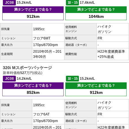
JC08
15.2km/L
10・15
17.4km/L
満タンでどこまで走る？
満タンでどこまで走る？
912km
1044km
ハイオク
使用燃料
1995cc
排気量
エンジン
ガソリン
フロア6MT
FR
ミッション
駆動方式
170ps/6700rpm
-
最大出力
過給器（ターボ）
2010年05月～201
H22年度燃費基準
生産期間
燃費性能
3年09月
+25%達成
320i Mスポーツパッケージ
新車時価格
527
万円(税込)
JC08
14.2km/L
10・15
15.2km/L
満タンでどこまで走る？
満タンでどこまで走る？
852km
912km
ハイオク
使用燃料
1995cc
排気量
エンジン
ガソリン
フロア6AT
FR
ミッション
駆動方式
170ps/6700rpm
-
最大出力
過給器（ターボ）
2010年05月～201
H22年度燃費基準