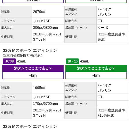
ハイオク
使用燃料
2979cc
排気量
エンジン
ガソリン
フロア7AT
FR
ミッション
駆動方式
306ps/5800rpm
ターボ
最大出力
過給器（ターボ）
2010年05月～201
H22年度燃費基準
生産期間
燃費性能
3年09月
達成
320i Mスポーツ エディション
新車時価格
545
万円(税込)
JC08
-km/L
10・15
-km/L
満タンでどこまで走る？
満タンでどこまで走る？
-km
-km
ハイオク
使用燃料
1995cc
排気量
エンジン
ガソリン
フロア6AT
FR
ミッション
駆動方式
170ps/6700rpm
-
最大出力
過給器（ターボ）
2012年02月～201
H22年度燃費基準
生産期間
燃費性能
3年09月
+15%達成
325i Mスポーツ エディション