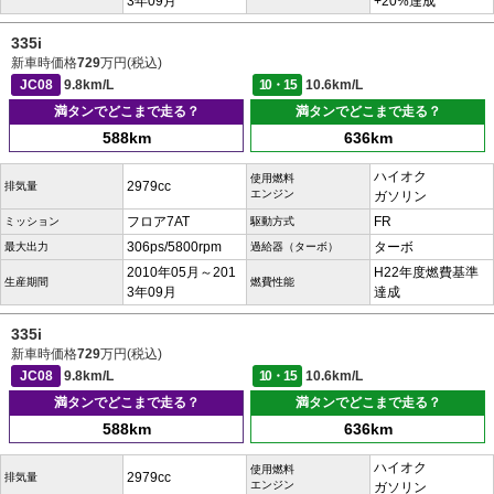
3年09月
+20%達成
335i
新車時価格
729
万円(税込)
JC08
9.8km/L
10・15
10.6km/L
満タンでどこまで走る？
満タンでどこまで走る？
588km
636km
ハイオク
使用燃料
2979cc
排気量
エンジン
ガソリン
フロア7AT
FR
ミッション
駆動方式
306ps/5800rpm
ターボ
最大出力
過給器（ターボ）
2010年05月～201
H22年度燃費基準
生産期間
燃費性能
3年09月
達成
335i
新車時価格
729
万円(税込)
JC08
9.8km/L
10・15
10.6km/L
満タンでどこまで走る？
満タンでどこまで走る？
588km
636km
ハイオク
使用燃料
2979cc
排気量
エンジン
ガソリン