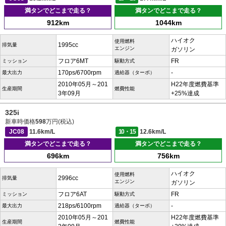
満タンでどこまで走る？
満タンでどこまで走る？
912km
1044km
ハイオク
使用燃料
1995cc
排気量
エンジン
ガソリン
フロア6MT
FR
ミッション
駆動方式
170ps/6700rpm
-
最大出力
過給器（ターボ）
2010年05月～201
H22年度燃費基準
生産期間
燃費性能
3年09月
+25%達成
325i
新車時価格
598
万円(税込)
JC08
11.6km/L
10・15
12.6km/L
満タンでどこまで走る？
満タンでどこまで走る？
696km
756km
ハイオク
使用燃料
2996cc
排気量
エンジン
ガソリン
フロア6AT
FR
ミッション
駆動方式
218ps/6100rpm
-
最大出力
過給器（ターボ）
2010年05月～201
H22年度燃費基準
生産期間
燃費性能