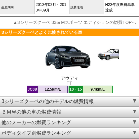
2012年02月～201
H22年度燃費基準
生産期間
燃費性能
3年09月
達成
▲3シリーズクーペ 335i Mスポーツ エディションの燃費TOPへ
3シリーズクーペとよく比較されている車
アウディ
TT
JC08
12.5km/L
10・15
9.4km/L
3シリーズクーペの他のモデルの燃費情報
ＢＭＷの他の車の燃費情報
他のメーカーの燃費ランキング
ボディタイプ別燃費ランキング