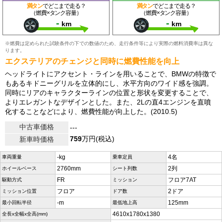
満タン
でどこまで走る？
満タン
でどこまで走る？
（燃費×タンク容量）
（燃費×タンク容量）
-
-
km
km
※燃費は定められた試験条件の下での数値のため、走行条件等により実際の燃料消費率は異な
ります。
エクステリアのチェンジと同時に燃費性能を向上
ヘッドライトにアクセント・ラインを用いることで、BMWの特徴で
もあるキドニーグリルを立体的にし、水平方向のワイド感を強調。
同時にリアのキャラクターラインの位置と形状を変更することで、
よりエレガントなデザインとした。また、2Lの直4エンジンを直噴
化することなどにより、燃費性能が向上した。(2010.5)
中古車価格
---
759
万円(税込)
新車時価格
-kg
4名
車両重量
乗車定員
2760mm
2列
ホイールベース
シート列数
FR
フロア7AT
駆動方式
ミッション
フロア
2ドア
ミッション位置
ドア数
-m
125mm
最小回転半径
最低地上高
4610x1780x1380
全長x全幅x全高(mm)