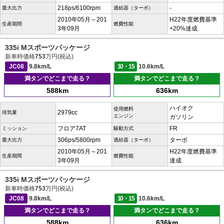
218ps/6100rpm
-
最大出力
過給器（ターボ）
2010年05月～201
H22年度燃費基準
生産期間
燃費性能
3年09月
+20%達成
335i Mスポーツパッケージ
新車時価格
753
万円(税込)
JC08
9.8km/L
10・15
10.6km/L
満タンでどこまで走る？
満タンでどこまで走る？
588km
636km
ハイオク
使用燃料
2979cc
排気量
エンジン
ガソリン
フロア7AT
FR
ミッション
駆動方式
306ps/5800rpm
ターボ
最大出力
過給器（ターボ）
2010年05月～201
H22年度燃費基準
生産期間
燃費性能
3年09月
達成
335i Mスポーツパッケージ
新車時価格
753
万円(税込)
JC08
9.8km/L
10・15
10.6km/L
満タンでどこまで走る？
満タンでどこまで走る？
588km
636km