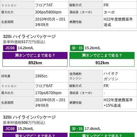
フロア7AT
FR
ミッション
駆動方式
306ps/5800rpm
ターボ
最大出力
過給器（ターボ）
2010年05月～201
H22年度燃費基準
生産期間
燃費性能
3年09月
達成
320i ハイラインパッケージ
新車時価格
517
万円(税込)
JC08
14.2km/L
10・15
15.2km/L
満タンでどこまで走る？
満タンでどこまで走る？
852km
912km
ハイオク
使用燃料
1995cc
排気量
エンジン
ガソリン
フロア6AT
FR
ミッション
駆動方式
170ps/6700rpm
-
最大出力
過給器（ターボ）
2010年05月～201
H22年度燃費基準
生産期間
燃費性能
3年09月
+15%達成
320i ハイラインパッケージ
新車時価格
506
万円(税込)
JC08
15.2km/L
10・15
17.4km/L
満タンでどこまで走る？
満タンでどこまで走る？