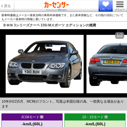
戻る
お気に入り
メニュー
新車時価格はメーカー発表当時の車両本体価格です。また基本情報など、その他の項目について
もメーカー発表時の情報に基いています。
ＢＭＷ 3シリーズクーペ 335i Mスポーツ エディションの燃費
1/2
10年(H22)5月、MC時のフロント。写真は本国仕様の為、一部異なる場合があり
ます
JC08モード
10・15モード
-km/L(60L)
-km/L(60L)