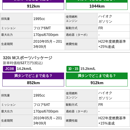
912km
1044km
ハイオク
使用燃料
1995cc
排気量
エンジン
ガソリン
フロア6MT
FR
ミッション
駆動方式
170ps/6700rpm
-
最大出力
過給器（ターボ）
2010年05月～201
H22年度燃費基準
生産期間
燃費性能
3年09月
+25%達成
320i Mスポーツパッケージ
新車時価格
527
万円(税込)
JC08
14.2km/L
10・15
15.2km/L
満タンでどこまで走る？
満タンでどこまで走る？
852km
912km
ハイオク
使用燃料
1995cc
排気量
エンジン
ガソリン
フロア6AT
FR
ミッション
駆動方式
170ps/6700rpm
-
最大出力
過給器（ターボ）
2010年05月～201
H22年度燃費基準
生産期間
燃費性能
3年09月
+15%達成