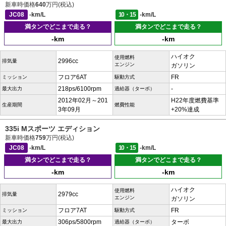
新車時価格
640
万円(税込)
JC08
-km/L
10・15
-km/L
満タンでどこまで走る？
満タンでどこまで走る？
-km
-km
ハイオク
使用燃料
2996cc
排気量
エンジン
ガソリン
フロア6AT
FR
ミッション
駆動方式
218ps/6100rpm
-
最大出力
過給器（ターボ）
2012年02月～201
H22年度燃費基準
生産期間
燃費性能
3年09月
+20%達成
335i Mスポーツ エディション
新車時価格
759
万円(税込)
JC08
-km/L
10・15
-km/L
満タンでどこまで走る？
満タンでどこまで走る？
-km
-km
ハイオク
使用燃料
2979cc
排気量
エンジン
ガソリン
フロア7AT
FR
ミッション
駆動方式
306ps/5800rpm
ターボ
最大出力
過給器（ターボ）