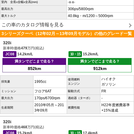
-x-x-
室内 全長x全幅x全高(mm)
306ps/5800rpm
最高出力
40.8kg・m/1200～5000rpm
最大トルク
この車のカタログ情報を見る
3シリーズクーペ（12年02月～13年09月モデル）の他のグレード一覧
320i
新車時価格
479
万円(税込)
JC08
14.2km/L
10・15
15.2km/L
満タンでどこまで走る？
満タンでどこまで走る？
852km
912km
ハイオク
使用燃料
1995cc
排気量
エンジン
ガソリン
フロア6AT
FR
ミッション
駆動方式
170ps/6700rpm
-
最大出力
過給器（ターボ）
2010年05月～201
H22年度燃費基準
生産期間
燃費性能
3年09月
+15%達成
320i
新車時価格
468
万円(税込)
JC08
15.2km/L
10・15
17.4km/L