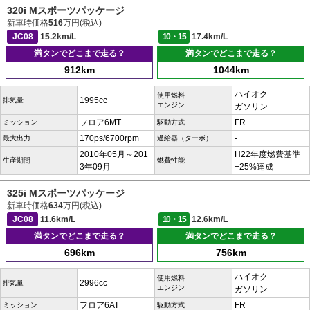
320i Mスポーツパッケージ
新車時価格
516
万円(税込)
JC08
15.2km/L
10・15
17.4km/L
満タンでどこまで走る？
満タンでどこまで走る？
912km
1044km
ハイオク
使用燃料
1995cc
排気量
エンジン
ガソリン
フロア6MT
FR
ミッション
駆動方式
170ps/6700rpm
-
最大出力
過給器（ターボ）
2010年05月～201
H22年度燃費基準
生産期間
燃費性能
3年09月
+25%達成
325i Mスポーツパッケージ
新車時価格
634
万円(税込)
JC08
11.6km/L
10・15
12.6km/L
満タンでどこまで走る？
満タンでどこまで走る？
696km
756km
ハイオク
使用燃料
2996cc
排気量
エンジン
ガソリン
フロア6AT
FR
ミッション
駆動方式