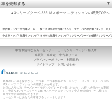
車を売却する
▲3シリーズクーペ 335i Mスポーツ エディションの燃費TOPへ
中古車トップ
中古車メーカー一覧
ＢＭＷの中古車
3シリーズクーペの中古車
3シリーズクー
中古車トップ
燃費ランキング
ＢＭＷの燃費ランキング
3シリーズクーペの燃費
3シリーズク
中古車情報ならカーセンサー
カーセンサーエッジ・輸入車
車買取・車査定
中古車リース
プライバシーポリシー
利用規約
サイトマップ
お問い合わせ
燃費のいい車を探すなら、中古車・中古車情報のカーセンサー！3シリーズクーペ 335i
Mスポーツ エディションの燃費が分かります。
お気に入りの3シリーズクーペモデルやグレードを見つけたら、お得・納得の中古車探
し。豊富な3シリーズクーペ 335i Mスポーツ エディション中古車情報の中から様々な
条件で中古車検索ができます。
カーセンサーはあなたの車選びをサポートします！