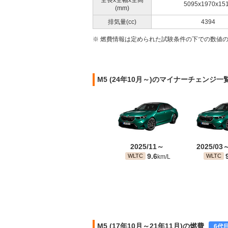
全長x全幅x全高
5095x1970x15
(mm)
排気量(cc)
4394
※ 燃費情報は定められた試験条件の下での数値
M5 (24年10月～)のマイナーチェンジ一
2025/11～
2025/03
9.6
WLTC
WLTC
km/L
M5 (17年10月～21年11月)の燃費
6代