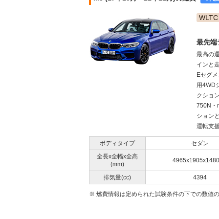
WLTC
最先端
最高の
インと
Eセグ
用4WD
クション
750N
ションと
運転支援
ボディタイプ
セダン
全長x全幅x全高
4965x1905x148
(mm)
排気量(cc)
4394
※ 燃費情報は定められた試験条件の下での数値