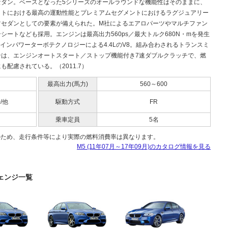
セダン。ベースとなった5シリーズのオールラウンドな機能性はそのままに、
ットにおける最高の運動性能とプレミアムセグメントにおけるラグジュアリー
ツセダンとしての要素が備えられた。M社によるエアロパーツやマルチファン
シートなども採用。エンジンは最高出力560ps／最大トルク680N・mを発生
インパワーターボテクノロジーによる4.4LのV8。組み合わされるトランスミ
ンは、エンジンオートスタート／ストップ機能付き7速ダブルクラッチで、燃
も配慮されている。（2011.7）
最高出力(馬力)
560～600
0/他
駆動方式
FR
乗車定員
5名
のため、走行条件等により実際の燃料消費率は異なります。
M5 (11年07月～17年09月)のカタログ情報を見る
チェンジ一覧