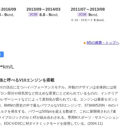
～2016/09
2013/09～2014/03
2011/07～2013/08
8
9
8.8
9
9
JC08
JC08
～
km/L
～
km/L
km/L
※ 10・15モード
9.1
km/L
M5の燃費・トップヘ
目
-
km/L
強と呼べるV10エンジンを搭載
ーズの頂点に立つハイパフォーマンスモデル。外観のデザインは全体的には前
プロン部分や排気管など控えめな変更にとどめられているものの、インテリア
のレザーシートなどによって差別化が図られている。エンジンは量産セダンと
、BMWの歴史の中で最もパワフルなV10エンジンで、373kW/520N・mのパ
ルクを発生する。パワーは500psを超える数値で、これに新開発された7速
ライブロジックのセミATが組み合わされる。専用Mスポーツ・サスペンション
、EDCやDSCにMダイナミックモードを採用している。(2004.11)