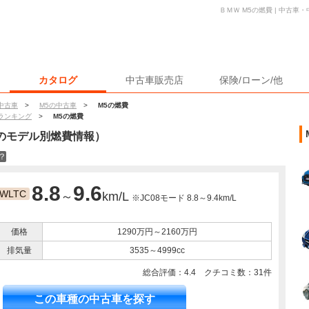
ＢＭＷ M5の燃費 | 中古
カタログ
中古車販売店
保険/ローン/他
中古車
>
M5の中古車
>
M5の燃費
ランキング
>
M5の燃費
のモデル別燃費情報）
？
8.8
9.6
WLTC
～
km/L
※JC08モード 8.8～9.4km/L
価格
1290万円～2160万円
排気量
3535～4999cc
総合評価：
4.4
クチコミ数：
31
件
この車種の中古車を探す