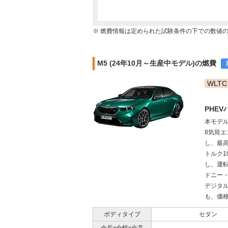
※ 燃費情報は定められた試験条件の下での数値
M5 (24年10月～生産中モデル)の燃費
WLTC
PHE
本モデル
8気筒エ
し、最高
トルク1
し、運
ドニー
デジタ
も、価格
ボディタイプ
セダン