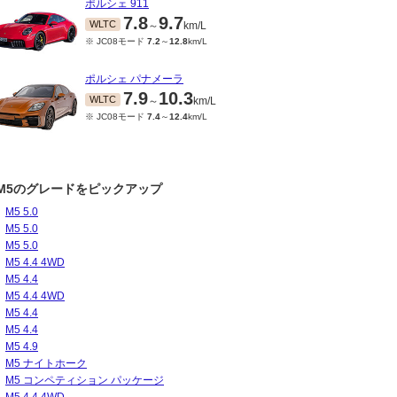
ポルシェ 911
7.8
9.7
WLTC
～
km/L
※ JC08モード
7.2
～
12.8
km/L
ポルシェ パナメーラ
7.9
10.3
WLTC
～
km/L
※ JC08モード
7.4
～
12.4
km/L
M5のグレードをピックアップ
M5 5.0
M5 5.0
M5 5.0
M5 4.4 4WD
M5 4.4
M5 4.4 4WD
M5 4.4
M5 4.4
M5 4.9
M5 ナイトホーク
M5 コンペティション パッケージ