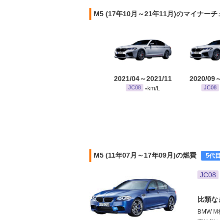
M5 (17年10月～21年11月)のマイナー
2021/04～2021/11
2020/09
-
JC08
JC08
km/L
M5 (11年07月～17年09月)の燃費
5代
JC08
比類な
BMW