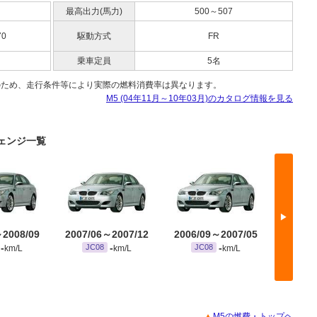
最高出力(馬力)
500～507
70
駆動方式
FR
乗車定員
5名
のため、走行条件等により実際の燃料消費率は異なります。
M5 (04年11月～10年03月)のカタログ情報を見る
チェンジ一覧
▶
～2008/09
2007/06～2007/12
2006/09～2007/05
2004/
-
-
-
JC08
JC08
JC
km/L
km/L
km/L
M5の燃費・トップヘ