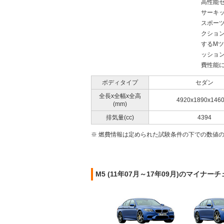
高性能
サーキ
スポー
クション
するMツ
ッショ
費性能に
ボディタイプ
セダン
全長x全幅x全高
4920x1890x146
(mm)
排気量(cc)
4394
※ 燃費情報は定められた試験条件の下での数値
M5 (11年07月～17年09月)のマイナー