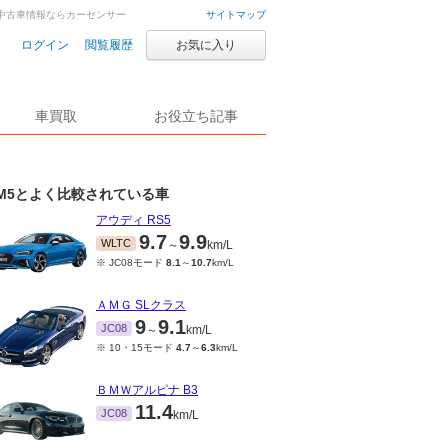
車・中古車情報ならカーセンサー
サイトマップ
ログイン
閲覧履歴
お気に入り
車買取
お役立ち記事
M5とよく比較されている車
アウディ RS5
9.7
9.9
WLTC
～
km/L
※ JC08モード
8.1
～
10.7
km/L
ＡＭＧ SLクラス
9
9.1
JC08
～
km/L
※ 10・15モード
4.7
～
6.3
km/L
ＢＭＷアルピナ B3
11.4
JC08
km/L