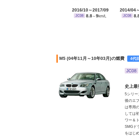
2016/10～2017/09
2014/04
8.8
9
8.
JC08
JC08
～
km/L
M5 (04年11月～10年03月)の燃費
4代
JC08
史上最
5シリ
後のエ
は専用
しては初
ワー＆ト
SMGド
をはじめ