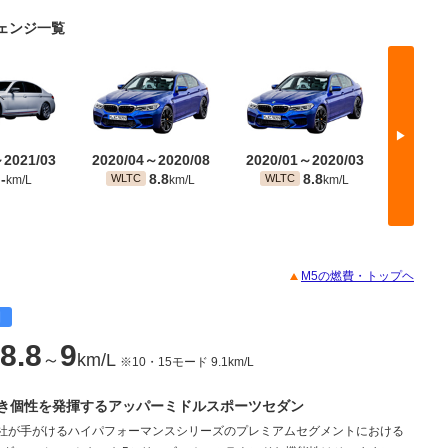
チェンジ一覧
▶
～2021/03
2020/04～2020/08
2020/01～2020/03
2019/
-
8.8
8.8
WLTC
WLTC
JC0
km/L
km/L
km/L
M5の燃費・トップヘ
目
8.8
9
～
km/L
※10・15モード 9.1km/L
き個性を発揮するアッパーミドルスポーツセダン
 M社が手がけるハイパフォーマンスシリーズのプレミアムセグメントにおける