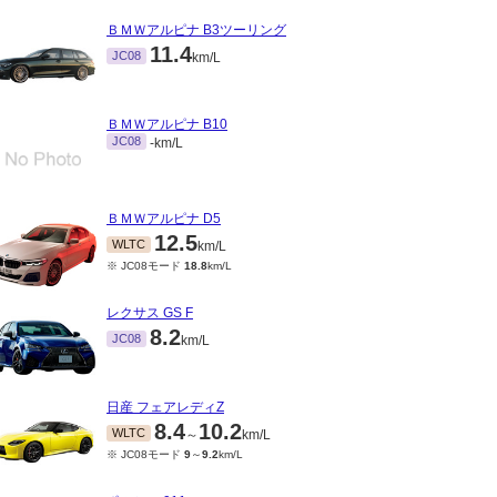
ＢＭＷアルピナ B3ツーリング
11.4
JC08
km/L
ＢＭＷアルピナ B10
JC08
-km/L
ＢＭＷアルピナ D5
12.5
WLTC
km/L
※ JC08モード
18.8
km/L
レクサス GS F
8.2
JC08
km/L
日産 フェアレディZ
8.4
10.2
WLTC
～
km/L
※ JC08モード
9
～
9.2
km/L