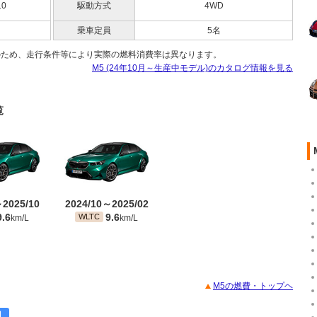
10
駆動方式
4WD
乗車定員
5名
のため、走行条件等により実際の燃料消費率は異なります。
M5 (24年10月～生産中モデル)のカタログ情報を見る
覧
～2025/10
2024/10～2025/02
9.6
9.6
WLTC
km/L
km/L
M5の燃費・トップヘ
目