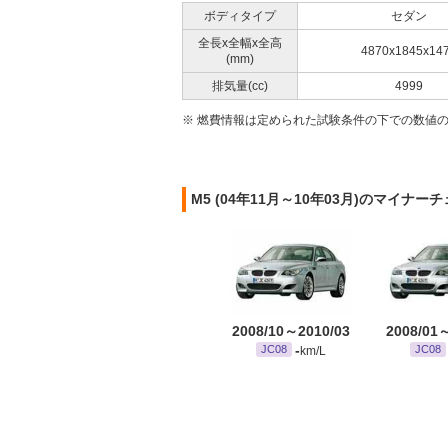
ボディタイプ
セダン
全長x全幅x全高
4870x1845x14
(mm)
排気量(cc)
4999
※ 燃費情報は定められた試験条件の下での数値
M5 (04年11月～10年03月)のマイナー
2008/10～2010/03
2008/01
-
JC08
JC08
km/L