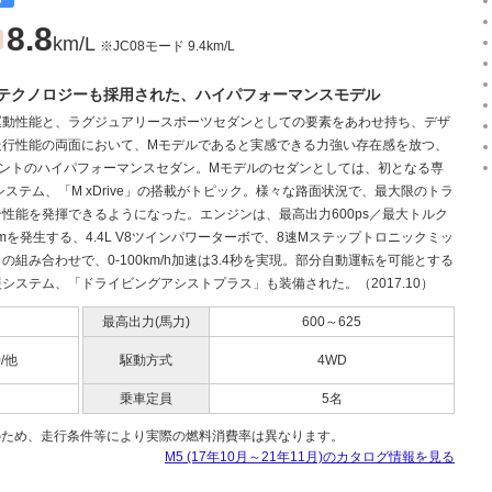
8.8
km/L
※JC08モード 9.4km/L
テクノロジーも採用された、ハイパフォーマンスモデル
運動性能と、ラグジュアリースポーツセダンとしての要素をあわせ持ち、デザ
走行性能の両面において、Mモデルであると実感できる力強い存在感を放つ、
メントのハイパフォーマンスセダン。Mモデルのセダンとしては、初となる専
システム、「M xDrive」の搭載がトピック。様々な路面状況で、最大限のトラ
性能を発揮できるようになった。エンジンは、最高出力600ps／最大トルク
・mを発生する、4.4L V8ツインパワーターボで、8速Mステップトロニックミッ
の組み合わせで、0-100km/h加速は3.4秒を実現。部分自動運転を可能とする
システム、「ドライビングアシストプラス」も装備された。（2017.10）
最高出力(馬力)
600～625
0/他
駆動方式
4WD
乗車定員
5名
のため、走行条件等により実際の燃料消費率は異なります。
M5 (17年10月～21年11月)のカタログ情報を見る