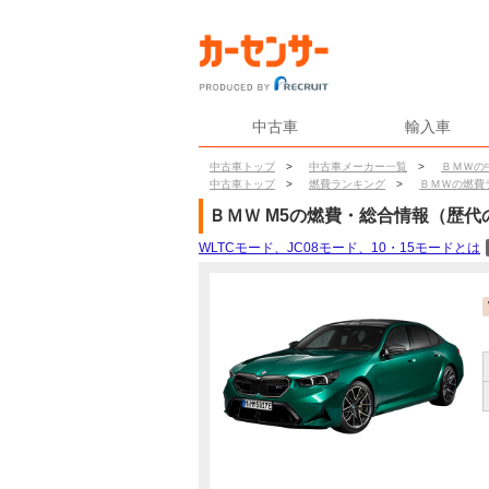
中古車
輸入車
中古車トップ
>
中古車メーカー一覧
>
ＢＭＷの
中古車トップ
>
燃費ランキング
>
ＢＭＷの燃費
ＢＭＷ
M5
の燃費・総合情報（歴代
WLTCモード、JC08モード、10・15モードとは