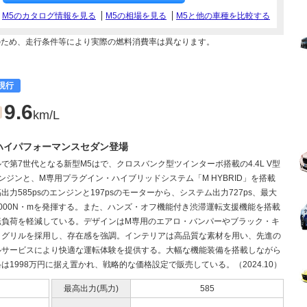
M5のカタログ情報を見る
M5の相場を見る
M5と他の車種を比較する
のため、走行条件等により実際の燃料消費率は異なります。
現行
9.6
km/L
Vハイパフォーマンスセダン登場
で第7世代となる新型M5はで、クロスバンク型ツインターボ搭載の4.4L V型
ンジンと、M専用プラグイン・ハイブリッドシステム「M HYBRID」を搭載
出力585psのエンジンと197psのモーターから、システム出力727ps、最大
000N・mを発揮する。また、ハンズ・オフ機能付き渋滞運転支援機能を搭載
転負荷を軽減している。デザインはM専用のエアロ・バンパーやブラック・キ
・グリルを採用し、存在感を強調。インテリアは高品質な素材を用い、先進の
ルサービスにより快適な運転体験を提供する。大幅な機能装備を搭載しながら
は1998万円に据え置かれ、戦略的な価格設定で販売している。（2024.10）
最高出力(馬力)
585