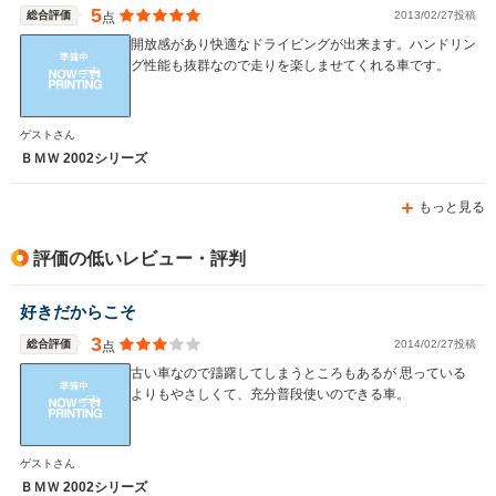
5
総合評価
2013/02/27投稿
点
開放感があり快適なドライビングが出来ます。ハンドリン
グ性能も抜群なので走りを楽しませてくれる車です。
WLTCモード
-
-
-
燃費
ゲストさん
ＢＭＷ 2002シリーズ
もっと見る
排気量
2793～2979cc
3201～3245cc
3201～32
駆動方式
FR
FR
FR
評価の低いレビュー・評判
好きだからこそ
3
総合評価
2014/02/27投稿
点
古い車なので躊躇してしまうところもあるが 思っている
よりもやさしくて、充分普段使いのできる車。
ゲストさん
ＢＭＷ 2002シリーズ