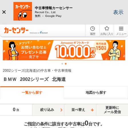
中古車情報カーセンサー
表示
Recruit Co., Ltd.
無料 － Google Play
履歴
お気に入り
メニュー
2002シリーズ(北海道)の中古車・中古車情報
ＢＭＷ 2002シリーズ 北海道
一覧から探す
地図から探す
更新時に
0
絞り込み
並べ替え
台
メール受信
0
ご指定の条件に該当する中古車は
台です。