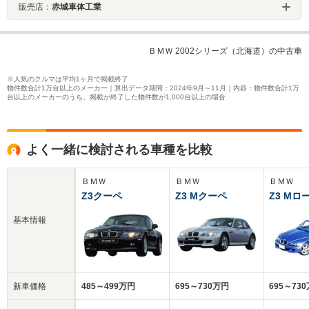
販売店：
赤城車体工業
ＢＭＷ 2002シリーズ（北海道）の中古車
※人気のクルマは平均1ヶ月で掲載終了
物件数合計1万台以上のメーカー｜算出データ期間：2024年9月～11月｜内容：物件数合計1万
台以上のメーカーのうち、掲載が終了した物件数が1,000台以上の場合
よく一緒に検討される車種を比較
ＢＭＷ
ＢＭＷ
ＢＭＷ
Z3クーペ
Z3 Mクーペ
Z3 M
基本情報
新車価格
485～499万円
695～730万円
695～73