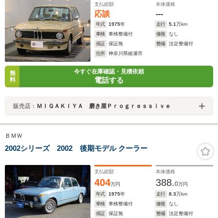
支払総額
本体価格
応談
---
年式
1975
年
走行
5.1
万km
車検
車検整備付
修復
なし
保証
保証無
整備
法定整備付
住所
神奈川県綾瀬市
今すぐ在庫確認・見積依頼
無
電話する
料
販売店：
ＭＩＧＡＫＩＹＡ 磨き屋Ｐｒｏｇｒｅｓｓｉｖｅ
ＢＭＷ
2002シリーズ 2002 後期モデル クーラー
支払総額
本体価格
404
388.
0
万円
万円
年式
1975
年
走行
8.3
万km
車検
車検整備付
修復
なし
保証
保証無
整備
法定整備付