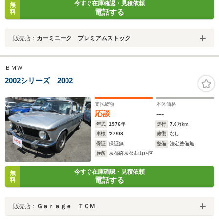
今すぐ在庫確認・見積依頼
無
電話する
料
販売店：
カーミニーク プレミアムストック
ＢＭＷ
2002シリーズ 2002
支払総額
本体価格
応談
---
年式
1976
年
走行
7.0
万km
車検
'27/08
修復
なし
保証
保証無
整備
法定整備無
住所
京都府京都市山科区
今すぐ在庫確認・見積依頼
無
電話する
料
販売店：
Ｇａｒａｇｅ ＴＯＭ