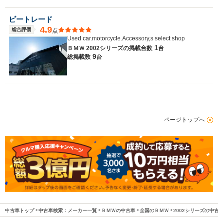
ビートレード
4.9
総合評価
点
Used car.motorcycle.Accessory,s select shop
1
ＢＭＷ 2002シリーズの
掲載台数
台
9
総掲載数
台
ページトップへ
中古車トップ
中古車検索：メーカー一覧
ＢＭＷの中古車
全国のＢＭＷ
2002シリーズの中