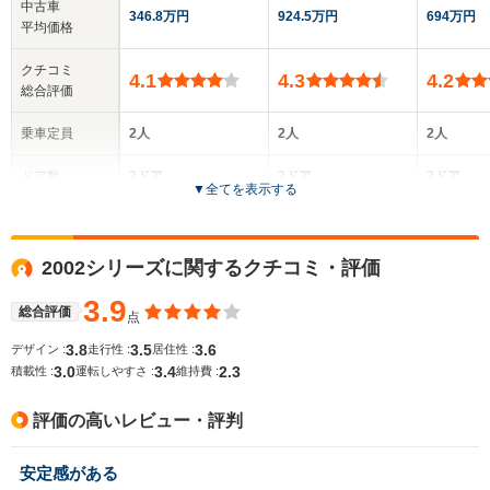
中古車
346.8万円
924.5万円
694万円
平均価格
クチコミ
4.1
4.3
4.2
総合評価
乗車定員
2人
2人
2人
ドア数
3ドア
3ドア
2ドア
▼
全てを表示する
全高
全高
全
1.31m
1.28m
1.
2002シリーズに関するクチコミ・評価
3.9
総合評価
点
全幅
全幅
全
サイズ
1.74m
1.74m
1.
3.8
3.5
3.6
デザイン :
走行性 :
居住性 :
全長
全長
(全長x全幅x全高)
3.0
3.4
2.3
積載性 :
運転しやすさ :
維持費 :
4.04m
4.04m
4.
評価の高いレビュー・評判
ホイールベース
ホイールベース
ホイー
安定感がある
-m
-m