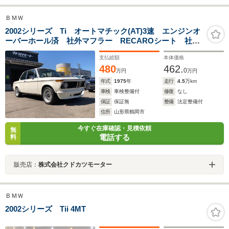
ＢＭＷ
2002シリーズ Ti オートマチック(AT)3速 エンジンオ
ーバーホール済 社外マフラー RECAROシート 社外
アルミホイール
支払総額
本体価格
480
462.
0
万円
万円
年式
1975
年
走行
4.5
万km
車検
車検整備付
修復
なし
保証
保証無
整備
法定整備付
住所
山形県鶴岡市
今すぐ在庫確認・見積依頼
無
電話する
料
販売店：
株式会社クドカツモーター
ＢＭＷ
2002シリーズ Tii 4MT