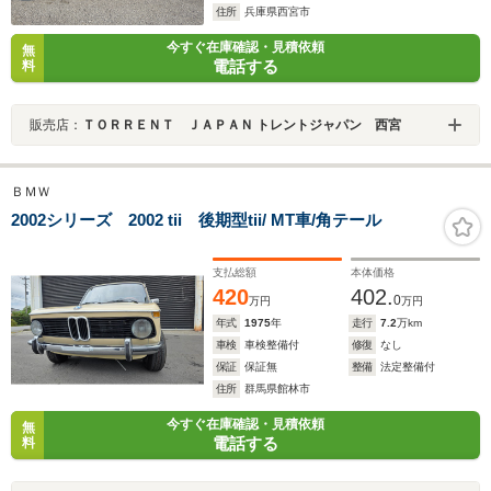
住所
兵庫県西宮市
今すぐ在庫確認・見積依頼
無
電話する
料
販売店：
ＴＯＲＲＥＮＴ ＪＡＰＡＮ トレントジャパン 西宮
ＢＭＷ
2002シリーズ 2002 tii 後期型tii/ MT車/角テール
支払総額
本体価格
420
402.
0
万円
万円
年式
1975
年
走行
7.2
万km
車検
車検整備付
修復
なし
保証
保証無
整備
法定整備付
住所
群馬県館林市
今すぐ在庫確認・見積依頼
無
電話する
料