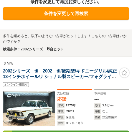
条件を変更して再度お探しください。
条件を変更して再検索
条件を緩めると、以下のような中古車がヒットします！こちらの中古車はいか
がですか？
6
検索条件：2002シリーズ
台ヒット
ＢＭＷ
2002シリーズ tii 2002 tii/後期型/キドニーグリル/純正
13インチホイール/ナショナル製スピーカー/フォグライ
ト/3連メーター/角テール
オンライン相談可
支払総額
本体価格
応談
---
年式
1975
年
走行
3.9
万km
車検
'28/01
修復
なし
保証
保証無
整備
法定整備付
住所
埼玉県上尾市