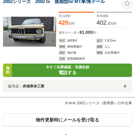
2002シリーズ 2002 tii 後期型tii/ MT車/角テール
支払総額
本体価格
420
402.
0
万円
万円
81,000
通常ローン
月々
円
年式
1975
年
走行
7.2
万km
車検
車検整備付
修復
なし
保証
保証無
整備
法定整備付
住所
群馬県館林市
今すぐ在庫確認・見積依頼
無
電話する
料
販売店：
赤城車体工業
ＢＭＷ 2002シリーズ（群馬県）の中古車
物件更新時にメールを受け取る