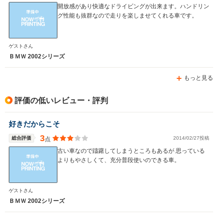
開放感があり快適なドライビングが出来ます。ハンドリン
グ性能も抜群なので走りを楽しませてくれる車です。
WLTCモード
-
-
-
燃費
ゲストさん
ＢＭＷ 2002シリーズ
もっと見る
排気量
2793～2979cc
3201～3245cc
3201～32
駆動方式
FR
FR
FR
評価の低いレビュー・評判
好きだからこそ
3
総合評価
2014/02/27投稿
点
古い車なので躊躇してしまうところもあるが 思っている
よりもやさしくて、充分普段使いのできる車。
ゲストさん
ＢＭＷ 2002シリーズ