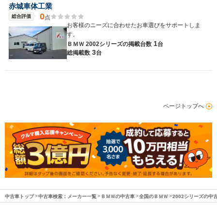
赤城車体工業
0
総合評価
点
お客様のニーズに合わせたお車選びをサポートしま
す。
1
ＢＭＷ 2002シリーズの
掲載台数
台
3
総掲載数
台
ページトップへ
中古車トップ
中古車検索：メーカー一覧
ＢＭＷの中古車
全国のＢＭＷ
2002シリーズの中