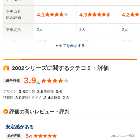
クチコミ
4.1
4.3
4.2
総合評価
乗車定員
2人
2人
2人
ドア数
3ドア
3ドア
2ドア
▼
全てを表示する
全高
全高
全
1.31m
1.28m
1.
2002シリーズに関するクチコミ・評価
3.9
総合評価
点
全幅
全幅
全
サイズ
1.74m
1.74m
1.
3.8
3.5
3.6
デザイン :
走行性 :
居住性 :
全長
全長
(全長x全幅x全高)
3.0
3.4
2.3
積載性 :
運転しやすさ :
維持費 :
4.04m
4.04m
4.
評価の高いレビュー・評判
ホイールベース
ホイールベース
ホイー
安定感がある
-m
-m
5
総合評価
2013/02/27投稿
点