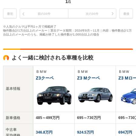
1
/1
最初
前の30件
次の30件
最後
※人気のクルマは平均1ヶ月で掲載終了
物件数合計1万台以上のメーカー｜算出データ期間：2024年9月～11月｜内容：物件数合計1万
台以上のメーカーのうち、掲載が終了した物件数が1,000台以上の場合
よく一緒に検討される車種を比較
ＢＭＷ
ＢＭＷ
ＢＭＷ
Z3クーペ
Z3 Mクーペ
Z3 M
基本情報
新車価格
485～499万円
695～730万円
695～73
中古車
346.8万円
924.5万円
694万円
平均価格