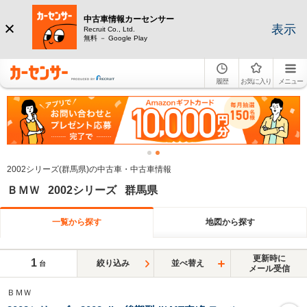
中古車情報カーセンサー
表示
Recruit Co., Ltd.
無料 － Google Play
履歴
お気に入り
メニュー
2002シリーズ(群馬県)の中古車・中古車情報
ＢＭＷ 2002シリーズ 群馬県
一覧から探す
地図から探す
更新時に
1
絞り込み
並べ替え
台
メール受信
ＢＭＷ