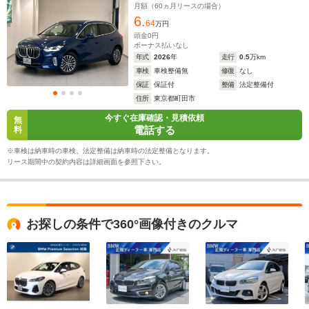
ーター ワイヤレス充電 アンドロイドオート
月額（
60
ヵ月リースの場合）
6.
64
万円
頭金
0
円
ボーナス払いなし
年式
2026
年
走行
0.5
万km
車検
車検整備無
修復
なし
保証
保証付
整備
法定整備付
住所
東京都町田市
今すぐ在庫確認・見積依頼
無
電話する
料
※車検は納車時の車検、法定整備は納車時の法定整備となります。
リース期間中の契約内容は詳細画面を参照下さい。
お探しの条件で360°画像付きのクルマ