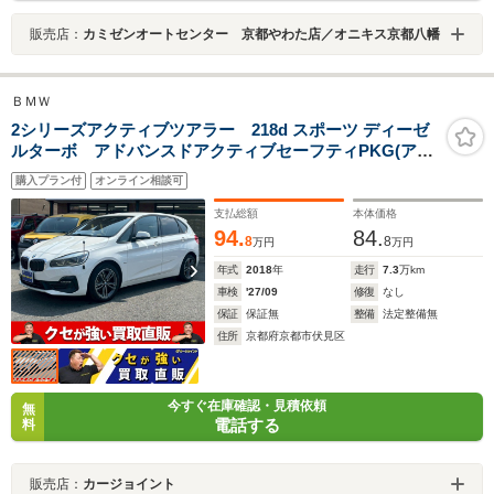
販売店：
カミゼンオートセンター 京都やわた店／オニキス京都八幡
ＢＭＷ
2シリーズアクティブツアラー 218d スポーツ ディーゼ
ルターボ アドバンスドアクティブセーフティPKG(アク
ティブクルーズコントロール・HUD)/パーキングサポート
購入プラン付
オンライン相談可
PKG(バックカメラ)/コンフォートPKG(パワーバックド
ア・シートヒーター・コンフォートアクセス)/純正ナビ
支払総額
本体価格
94.
84.
8
8
万円
万円
年式
2018
年
走行
7.3
万km
車検
'27/09
修復
なし
保証
保証無
整備
法定整備無
住所
京都府京都市伏見区
今すぐ在庫確認・見積依頼
無
電話する
料
販売店：
カージョイント