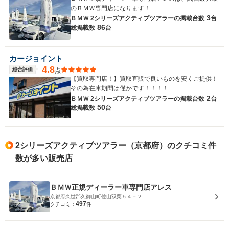
のＢＭＷ専門店になります！
3
ＢＭＷ 2シリーズアクティブツアラーの
掲載台数
台
86
総掲載数
台
カージョイント
4.8
総合評価
点
【買取専門店！】買取直販で良いものを安くご提供！
その為在庫期間は僅かです！！！！
2
ＢＭＷ 2シリーズアクティブツアラーの
掲載台数
台
50
総掲載数
台
2シリーズアクティブツアラー（京都府）のクチコミ件
数が多い販売店
ＢＭＷ正規ディーラー車専門店アレス
京都府久世郡久御山町佐山双栗５４－２
497
クチコミ：
件