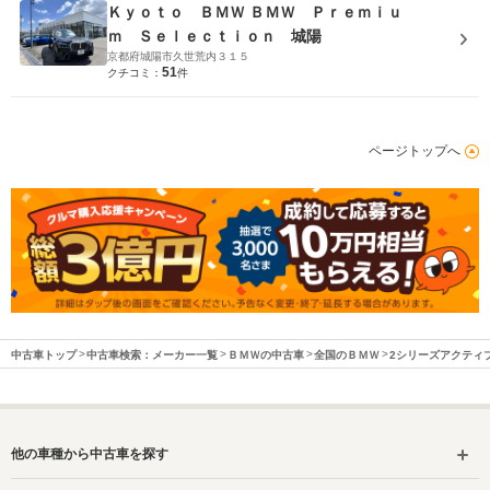
Ｋｙｏｔｏ ＢＭＷ ＢＭＷ Ｐｒｅｍｉｕ
ｍ Ｓｅｌｅｃｔｉｏｎ 城陽
京都府城陽市久世荒内３１５
51
クチコミ：
件
ページトップへ
中古車トップ
中古車検索：メーカー一覧
ＢＭＷの中古車
全国のＢＭＷ
2シリーズアクティ
他の車種から中古車を探す