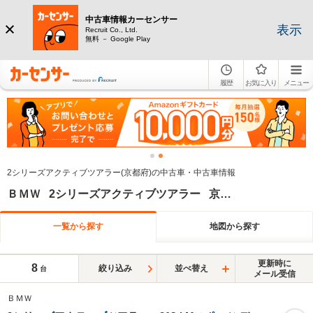
中古車情報カーセンサー
表示
Recruit Co., Ltd.
無料 － Google Play
履歴
お気に入り
メニュー
2シリーズアクティブツアラー(京都府)の中古車・中古車情報
ＢＭＷ 2シリーズアクティブツアラー 京都府
一覧から探す
地図から探す
更新時に
8
絞り込み
並べ替え
台
メール受信
ＢＭＷ