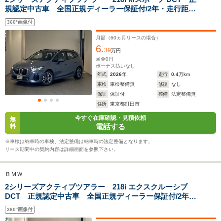
全幅
全幅
全
サイズ
規認定中古車 全国正規ディーラー保証付/2年・走行距離
1.8m
1.8m
1.
全長
全長
(全長x全幅x全高)
無制限 トップビューカメラ シートヒーター オート
4.57m～4.59m
4.37m
4.
360°画像付
トランク アルミホイール ハーフレザーシート アッ
プルカープレイ ステアリングヒーター
月額（
60
ヵ月リースの場合）
6.
39
万円
ホイールベース
ホイールベース
ホイー
頭金
0
円
-m
-m
ボーナス払いなし
年式
2026
年
走行
0.4
万km
車検
車検整備無
修復
なし
13.5～16.7km/L
12.5～21.2km/L
保証
保証付
整備
法定整備無
└市街地:10.1～
└市街地:8.9～
住所
東京都町田市
14.2km/L
14.5km/L
WLTCモード
今すぐ在庫確認・見積依頼
└郊外:13.8～
└郊外:12.8～
-
無
燃費
電話する
料
15.7km/L
22.8km/L
└高速道路:15.6～
└高速道路:14.9～
※車検は納車時の車検、法定整備は納車時の法定整備となります。
19.0km/L
25.0km/L
リース期間中の契約内容は詳細画面を参照下さい。
排気量
1498～1998cc
1498～1998cc
1199cc
ＢＭＷ
駆動方式
FF、4WD
FF、4WD
FF
2シリーズアクティブツアラー 218i エクスクルーシブ
DCT 正規認定中古車 全国正規ディーラー保証付/2年・
走行距離無制限 ヘッドアップディスプレイ アクティ
360°画像付
ブクルーズコントロール ハーマンカードン シートヒ