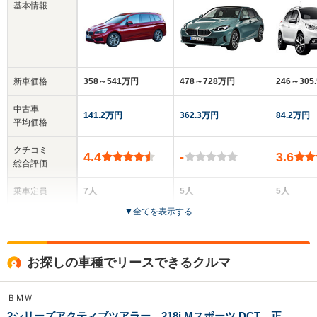
基本情報
新車価格
358～541万円
478～728万円
246～305
中古車
141.2万円
362.3万円
84.2万円
平均価格
クチコミ
4.4
-
3.6
総合評価
乗車定員
7人
5人
5人
▼
全てを表示する
ドア数
5ドア
5ドア
5ドア
全高
全高
全高
お探しの車種でリースできるクルマ
1.64m～1.65m
1.45m～1.47m
1.55m
ＢＭＷ
2シリーズアクティブツアラー 218i Mスポーツ DCT 正