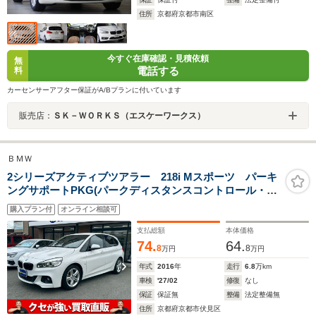
住所
京都府京都市南区
今すぐ在庫確認・見積依頼
無
電話する
料
カーセンサーアフター保証がA/Bプランに付いています
販売店：
ＳＫ－ＷＯＲＫＳ（エスケーワークス）
ＢＭＷ
2シリーズアクティブツアラー 218i Mスポーツ パーキ
ングサポートPKG(パークディスタンスコントロール・バ
ックカメラ)/コンフォートPKG(パワーバックドア・コン
購入プラン付
オンライン相談可
フォートアクセス/)/純正ナビ/純正17インチAW/ルームミ
ラー一体型ETC/LEDヘッドライト
支払総額
本体価格
74.
64.
8
8
万円
万円
年式
2016
年
走行
6.8
万km
車検
'27/02
修復
なし
保証
保証無
整備
法定整備無
住所
京都府京都市伏見区