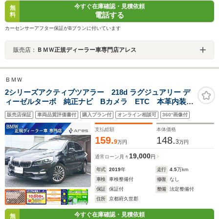
今すぐ在庫確認・見積依頼
無
電話する
料
カーセンサーアフター保証がBプランに付いています
販売店：
ＢＭＷ正規ディーラー車専門店アレス
ＢＭＷ
2シリーズアクティブツアラー 218d ラグジュアリー デ
ィーゼルターボ 純正ナビ Bカメラ ETC 本革内装
ヒーター付き電動シート インテリジェントセーフテ
販売店保証
車両品質評価書付
購入プラン付
オンライン相談可
360°画像付
ィ Pアシスト アクティブクルーズコントロール ヘッ
ドアップディスプレイ 電動リヤゲート LED スマー
支払総額
本体価格
トキー
159.
148.
9
3
万円
万円
19,000
通常ローン
月々
円
年式
2019
年
走行
4.5
万km
車検
車検整備付
修復
なし
保証
保証付
整備
法定整備付
住所
京都府久世郡
今すぐ在庫確認・見積依頼
無