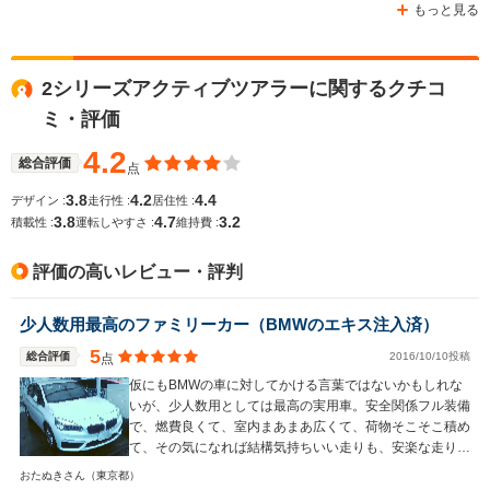
もっと見る
2シリーズアクティブツアラーに関するクチコ
ミ・評価
4.2
総合評価
点
3.8
4.2
4.4
デザイン :
走行性 :
居住性 :
3.8
4.7
3.2
積載性 :
運転しやすさ :
維持費 :
評価の高いレビュー・評判
少人数用最高のファミリーカー（BMWのエキス注入済）
5
総合評価
2016/10/10投稿
点
仮にもBMWの車に対してかける言葉ではないかもしれな
いが、少人数用としては最高の実用車。安全関係フル装備
で、燃費良くて、室内まあまあ広くて、荷物そこそこ積め
て、その気になれば結構気持ちいい走りも、安楽な走りも
出来る。値段もそれほど高くなく、新車とあまり変わらな
おたぬきさん
（東京都）
いような中古車がかなりお買い得に買える。