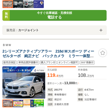
今すぐ在庫確認・見積依頼
無
電話する
料
販売店：
カージョイント
ＢＭＷ
2シリーズアクティブツアラー 218d Mスポーツ ディー
ゼルターボ 純正ナビ バックカメラ ミラー一体型
ETC Bluetooth インテリジェントセーフティ LEDヘ
販売店保証
車両品質評価書付
購入プラン付
オンライン相談可
360°画像付
ッドライト キーレスエントリーキー プッシュエンジ
ンスタート 純正17インチアルミホイール
支払総額
本体価格
119.
108.
9
2
万円
万円
13,000
通常ローン
月々
円
年式
2017
年
走行
4.6
万km
車検
車検整備付
修復
なし
保証
保証付
整備
法定整備付
住所
京都府久世郡