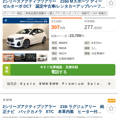
2シリーズアクティブツアラー 218d Mスポーツ ディー
ゼルターボ DCT 認定中古車/レンタカーアップ/ハーフレ
ザー/前席シートヒーター/ACC/オートマチックテールゲ
ディーラー保証
車両品質評価書付
購入プラン付
オンライン相談可
360°画像付
ート
支払総額
本体価格
307
277.
0
万円
万円
23,700
残価ローン
月々
円
年式
2022
年
走行
2.0
万km
車検
'26/10
修復
なし
保証
保証付
整備
法定整備付
住所
京都府城陽市
今すぐ在庫確認・見積依頼
無
電話する
料
販売店：
Ｋｙｏｔｏ ＢＭＷ ＢＭＷ Ｐｒｅｍｉｕｍ Ｓｅｌｅｃｔｉｏｎ 城陽
ＢＭＷ
NEW
2シリーズアクティブツアラー 218i ラグジュアリー 純
正ナビ バックカメラ ETC 本革内装 ヒーター付き
電動シート インテリジェントセーフティ ACC