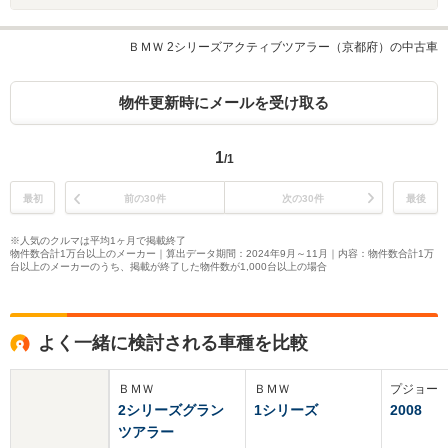
ＢＭＷ 2シリーズアクティブツアラー（京都府）の中古車
物件更新時にメールを受け取る
1
/1
最初
前の30件
次の30件
最後
※人気のクルマは平均1ヶ月で掲載終了
物件数合計1万台以上のメーカー｜算出データ期間：2024年9月～11月｜内容：物件数合計1万
台以上のメーカーのうち、掲載が終了した物件数が1,000台以上の場合
よく一緒に検討される車種を比較
ＢＭＷ
ＢＭＷ
プジョー
2シリーズグラン
1シリーズ
2008
ツアラー