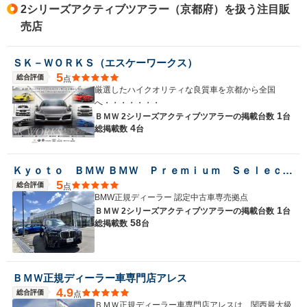
2シリーズアクティブツアラー（京都府）を扱う注目販
売店
ＳＫ－ＷＯＲＫＳ（エスケーワークス）
5
総合評価
点
厳選したハイクオリティな良質車を京都から全国
へ・・・・・・・
1
ＢＭＷ 2シリーズアクティブツアラーの
掲載台数
台
4
総掲載数
台
Ｋｙｏｔｏ ＢＭＷ ＢＭＷ Ｐｒｅｍｉｕｍ Ｓｅｌｅｃｔｉｏｎ 城陽
5
総合評価
点
BMW正規ディーラー 認定中古車専売拠点
1
ＢＭＷ 2シリーズアクティブツアラーの
掲載台数
台
58
総掲載数
台
ＢＭＷ正規ディーラー車専門店アレス
4.9
総合評価
点
ＢＭＷ正規ディーラー車専門店アレスは、関西最大級