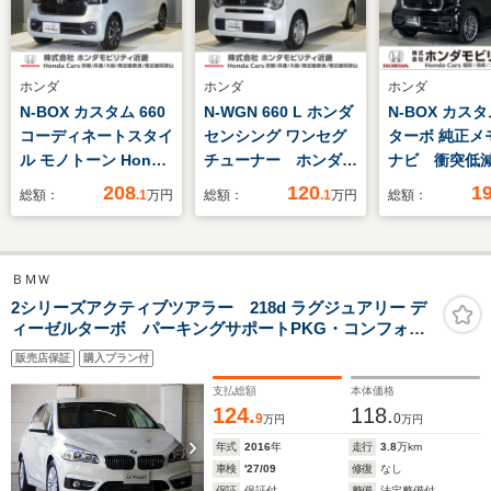
ホンダ
ホンダ
ホンダ
N-BOX カスタム 660
N-WGN 660 L ホンダ
N-BOX カスタ
コーディネートスタイ
センシング ワンセグ
ターボ 純正メ
ル モノトーン Honda
チューナー ホンダセ
ナビ 衝突低
認定中古車 U-
ンシング クルーズコ
キ リアカメ
208
120
1
総額：
.1
万円
総額：
.1
万円
総額：
selectPlemium2年保
ントロール ETC リ
電動スライ
証 禁煙車 デモカ
アカメラ U-Select1
LEDヘッド 
ー 大画面純正ナ
年間走行無制限保証
ルシフト シ
ＢＭＷ
ビ 全周囲カメラ
ター 純正15
ホンダセンシング
アルミホイール
2シリーズアクティブツアラー 218d ラグジュアリー デ
ィーゼルターボ パーキングサポートPKG・コンフォー
LEDヘッドライト
トPKG・ブラウンレザーインテリア・1オーナー・記録
ETC ドライブレコー
販売店保証
購入プラン付
簿・スペアキー・ボディコーティング施工済
ダー
支払総額
本体価格
124.
118.
9
0
万円
万円
年式
2016
年
走行
3.8
万km
車検
'27/09
修復
なし
保証
保証付
整備
法定整備付