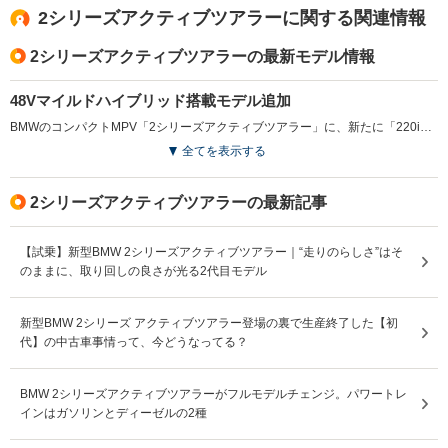
2シリーズアクティブツアラーに関する関連情報
2シリーズアクティブツアラーの最新モデル情報
48Vマイルドハイブリッド搭載モデル追加
BMWのコンパクトMPV「2シリーズアクティブツアラー」に、新たに「220i」が追加され、グレードラインナップが強化された。1.5L直列3気筒ターボに48Vインテグレイテッド・ハイブリッドを組み合わせ、モーターによる補助で発進や加速時の燃料消費を抑制しつつ、滑らかな走行を実現した。減速時のエネルギー回生やエンジン再始動時の振動低減も図られ、システム最高出力125kW（170ps）、最大トルク280N・mを発揮する仕様となっている。（2026.5）
全てを表示する
2シリーズアクティブツアラーの最新記事
【試乗】新型BMW 2シリーズアクティブツアラー｜“走りのらしさ”はそ
のままに、取り回しの良さが光る2代目モデル
新型BMW 2シリーズ アクティブツアラー登場の裏で生産終了した【初
代】の中古車事情って、今どうなってる？
BMW 2シリーズアクティブツアラーがフルモデルチェンジ。パワートレ
インはガソリンとディーゼルの2種