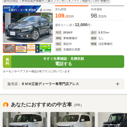
販売店保証
車両品質評価書付
購入プラン付
オンライン相談可
360°画像付
HUD 電動リアゲート LEDヘッドライト ローダウ
ン 純正16インチアルミホイール
支払総額
本体価格
109.
98.
9
5
万円
万円
12,000
通常ローン
月々
円
年式
2016
年
走行
5.5
万km
車検
車検整備付
修復
なし
保証
保証付
整備
法定整備付
住所
京都府久世郡
今すぐ在庫確認・見積依頼
無
電話する
料
カーセンサーアフター保証がBプランに付いています
販売店：
ＢＭＷ正規ディーラー車専門店アレス
あなたにおすすめの中古車
［PR］