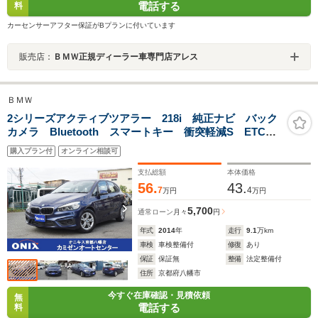
電話する
料
カーセンサーアフター保証がBプランに付いています
販売店：
ＢＭＷ正規ディーラー車専門店アレス
ＢＭＷ
2シリーズアクティブツアラー 218i 純正ナビ バック
カメラ Bluetooth スマートキー 衝突軽減S ETC
LEDヘッドライト オートライト 純正アルミ
購入プラン付
オンライン相談可
支払総額
本体価格
56.
43.
7
4
万円
万円
5,700
通常ローン
月々
円
年式
2014
年
走行
9.1
万km
車検
車検整備付
修復
あり
保証
保証無
整備
法定整備付
住所
京都府八幡市
今すぐ在庫確認・見積依頼
無
電話する
料