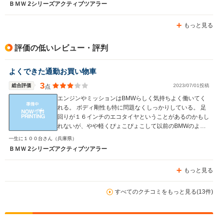
ＢＭＷ 2シリーズアクティブツアラー
もっと見る
評価の低いレビュー・評判
よくできた通勤お買い物車
3
総合評価
2023/07/01投稿
点
エンジンやミッションはBMWらしく気持ちよく働いてく
れる。 ボディ剛性も特に問題なくしっかりしている。 足
回りが１６インチのエコタイヤということがあるのかもし
れないが、やや軽くぴょこぴょこして以前のBMWのよう
などっしり感は全くない。 通勤や買い物には気軽に乗れ
一生に１００台さん
（兵庫県）
る車だが、走りに楽しさとか面白さを求めることはできな
ＢＭＷ 2シリーズアクティブツアラー
い。 よくできたファミリーカーというところか。 BMWブ
ランドがどうしてもという人以外は積極的に選ぶこともな
もっと見る
い結構平凡な車の印象。
すべてのクチコミをもっと見る(13件)