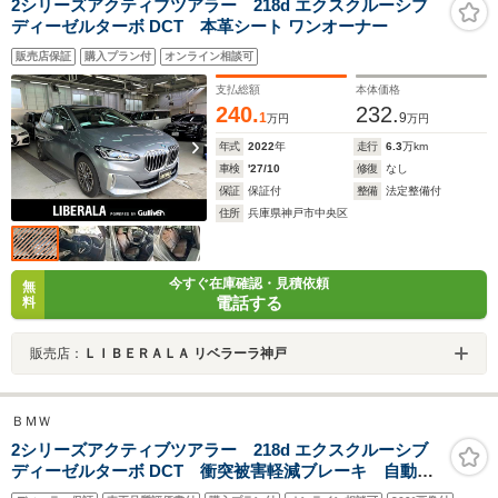
2シリーズアクティブツアラー 218d エクスクルーシブ
ディーゼルターボ DCT 本革シート ワンオーナー
販売店保証
購入プラン付
オンライン相談可
支払総額
本体価格
240.
232.
1
9
万円
万円
年式
2022
年
走行
6.3
万km
車検
'27/10
修復
なし
保証
保証付
整備
法定整備付
住所
兵庫県神戸市中央区
今すぐ在庫確認・見積依頼
無
電話する
料
販売店：
ＬＩＢＥＲＡＬＡ リベラーラ神戸
ＢＭＷ
2シリーズアクティブツアラー 218d エクスクルーシブ
ディーゼルターボ DCT 衝突被害軽減ブレーキ 自動追
従型クルーズコントロール パーキングアシスト 全周