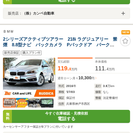
販売店：
（株）カンベ自動車
ＢＭＷ
NEW
2シリーズアクティブツアラー 218i ラグジュアリー 禁
煙 8.8型ナビ バックカメラ Pバックドア パークデ
ィスタンスコントロール 木目調インパネ パワーシー
販売店保証
購入プラン付
ト シートヒーター ルームミラー内臓ETC LED 純
16型AW 電動パーキング クルコン
支払総額
本体価格
119.
111.
8
4
万円
万円
10,300
通常ローン
月々
円
年式
2016
年
走行
3.8
万km
車検
'27/03
修復
なし
保証
保証付
整備
法定整備付
住所
兵庫県神戸市西区
今すぐ在庫確認・見積依頼
無
電話する
料
カーセンサーアフター保証がBプランに付いています