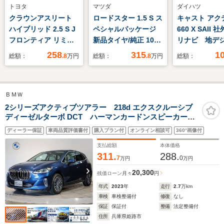
トヨタ
マツダ
ダイハツ
クラウンアスリート
ロードスター 1.5 S ス
キャスト アク
ハイブリッド 2.5 S J
ペシャルパッケージ
660 X SAII 
フロンティア リミテ
新品タイヤ/純正 10イ
リナビ 地デ
ッド 新品タイヤ/純正
ンチ SDナビ/アイアク
グ バック
258
315
1
総額：
.8
万円
総額：
.8
万円
総額：
8インチ SDナビ/衝突
ティブセンス(マツダ)/
ETC 衝突被
安全装置/エアーシー
シートヒーター 前席/
レーキ パワ
ト 前席/車線逸脱防止
車線逸脱防止支援シス
ド オートラ
ＢＭＷ
支援システム/シート
テム/ドライブレコー
イドリングス
フルレザー/ヘッドラ
ダー 社外/ヘッドラン
純正フロアマ
2シリーズアクティブツアラー 218d エクスクルーシブ
ディーゼルターボ DCT ハーマンカードンスピーカー
ンプ LED/ETC/EBD付
プ LED/USBジャック
ッドライトレ
ヘッドアップディスプレイ ハイラインパッケージ ア
ABS/横滑り防止装置
ー プッシュ
ディーラー保証
車両品質評価書付
購入プラン付
オンライン相談可
360°画像付
クティブクルーズコントロール オイスターレザーシー
ト スマート
ト シートヒーター 電動トランク アンビエントラ
支払総額
本体価格
イト
311.
288.
7
0
万円
万円
20,300
残価ローン
月々
円
年式
2023
年
走行
2.7
万km
車検
車検整備付
修復
なし
保証
保証付
整備
法定整備付
住所
兵庫県姫路市