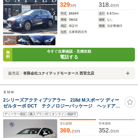
証継承
329
318.
0
万円
万円
年式
2024
年
走行
0.5
万km
車検
'26/12
修復
なし
保証
保証付
整備
法定整備付
住所
兵庫県西宮市
今すぐ在庫確認・見積依頼
無
電話する
料
販売店：
有限会社ユナイテッドモータース 西宮北店
ＢＭＷ
2シリーズアクティブツアラー 218d Mスポーツ ディー
ゼルターボ DCT テクノロジーパッケージ ヘッドアッ
プディスプレイ 全周囲カメラ アダプティブLEDヘッ
ディーラー保証
購入プラン付
オンライン相談可
ドライト パーキングアシストプラス バックカメラ
衝突軽減ブレーキ アクティブクルーズコントロール
支払総額
本体価格
元レンタカー
369.
352.
2
0
万円
万円