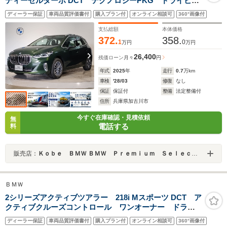
ディーゼルターボ DCT テクノロジーPKG ドライビン
グ・アシスト・プラス ACC ブラックレザーシート
ディーラー保証
車両品質評価書付
購入プラン付
オンライン相談可
360°画像付
全方位カメラ アップディスプレイ ヘッドアップディ
スプレイ 17AW 電動リアゲート 電動シート パーキ
支払総額
本体価格
ングアシストプラス
372.
358.
1
0
万円
万円
26,400
残価ローン
月々
円
年式
2025
年
走行
0.7
万km
車検
'28/03
修復
なし
保証
保証付
整備
法定整備付
住所
兵庫県加古川市
今すぐ在庫確認・見積依頼
無
電話する
料
販売店：
Ｋｏｂｅ ＢＭＷ ＢＭＷ Ｐｒｅｍｉｕｍ Ｓｅｌｅｃｔｉｏｎ 加古川
ＢＭＷ
2シリーズアクティブツアラー 218i Mスポーツ DCT ア
クティブクルーズコントロール ワンオーナー ドライ
ビングアシストプラス アルカンターラヴェガンザコン
ディーラー保証
車両品質評価書付
購入プラン付
オンライン相談可
360°画像付
ビシート 電動トランク アンビエントライト パーキ