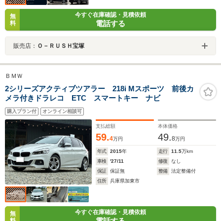
今すぐ在庫確認・見積依頼
無
電話する
料
販売店：
Ｏ－ＲＵＳＨ宝塚
ＢＭＷ
2シリーズアクティブツアラー 218i Mスポーツ 前後カ
メラ付きドラレコ ETC スマートキー ナビ
購入プラン付
オンライン相談可
支払総額
本体価格
59.
49.
4
8
万円
万円
年式
2015
年
走行
11.5
万km
車検
'27/11
修復
なし
保証
保証無
整備
法定整備付
住所
兵庫県加東市
今すぐ在庫確認・見積依頼
無
電話する
料