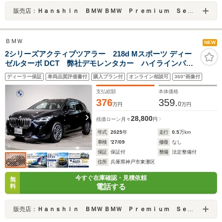
販売店：
Ｈａｎｓｈｉｎ ＢＭＷ ＢＭＷ Ｐｒｅｍｉｕｍ Ｓｅｌｅｃｔｉｏｎ 尼崎
ＢＭＷ
NEW
2シリーズアクティブツアラー 218d Mスポーツ ディー
ゼルターボ DCT 弊社デモレンタカー ハイラインパッ
ケージ モカレザーシート ハーマンカードンサウンド
ディーラー保証
車両品質評価書付
購入プラン付
オンライン相談可
360°画像付
システム ヘッドアップディスプレイ トップビューカ
メラ 電動トランク
支払総額
本体価格
376
359.
0
万円
万円
28,800
残価ローン
月々
円
年式
2025
年
走行
0.5
万km
車検
'27/09
修復
なし
保証
保証付
整備
法定整備付
住所
兵庫県神戸市東灘区
今すぐ在庫確認・見積依頼
無
電話する
料
販売店：
Ｈａｎｓｈｉｎ ＢＭＷ ＢＭＷ Ｐｒｅｍｉｕｍ Ｓｅｌｅｃｔｉｏｎ 六甲アイランド