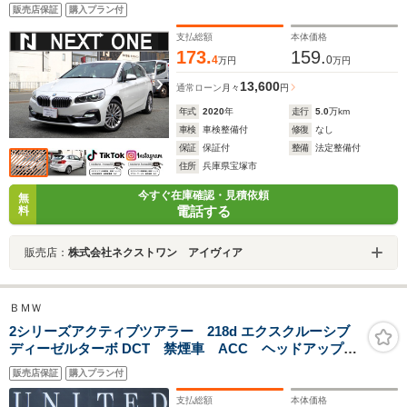
ナビBカメラF/RDレコETC ヘッドアップディスプレ
販売店保証
購入プラン付
イ パワーバックドア パワーシート シートヒータ
ー アクティブセーフティーPKG ACC LEDヘッドラ
支払総額
本体価格
イト アンビエントライト
173.
159.
4
0
万円
万円
13,600
通常ローン
月々
円
年式
2020
年
走行
5.0
万km
車検
車検整備付
修復
なし
保証
保証付
整備
法定整備付
住所
兵庫県宝塚市
今すぐ在庫確認・見積依頼
無
電話する
料
販売店：
株式会社ネクストワン アイヴィア
ＢＭＷ
2シリーズアクティブツアラー 218d エクスクルーシブ
ディーゼルターボ DCT 禁煙車 ACC ヘッドアップデ
ィスプレー レザーシート シートヒーター パワーシ
販売店保証
購入プラン付
ート 電動リアゲート 360度カメラ コーナーセンサ
ー ケイタイ充電 ブルートゥース USB メーカー保
支払総額
本体価格