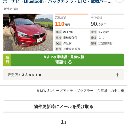
ボ ナビ・Bluetooth・バックカメラ・ETC・電動パーキ
ング・シートヒーター
販売店保証
支払総額
本体価格
110
90.
0
万円
万円
年式
2017
年
走行
1.7
万km
車検
車検整備付
修復
なし
保証
保証付
整備
法定整備付
住所
兵庫県西脇市
今すぐ在庫確認・見積依頼
無
電話する
料
販売店：
３３ａｕｔｏ
ＢＭＷ 2シリーズアクティブツアラー（兵庫県）の中古車
物件更新時にメールを受け取る
1
/1