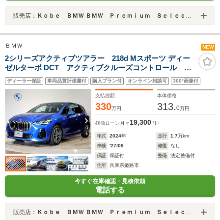
販売店：
Ｋｏｂｅ ＢＭＷ ＢＭＷ Ｐｒｅｍｉｕｍ Ｓｅｌｅｃｔｉｏｎ 姫路
ＢＭＷ
NEW
2シリーズアクティブツアラー 218d Mスポーツ ディー
ゼルターボ DCT アクティブクルーズコントロール ワ
ンオーナー アルカンターラヴェガンザコンビシート
ディーラー保証
車両品質評価書付
購入プラン付
オンライン相談可
360°画像付
インテリジェントセーフティ ワイヤレス充電 シート
ヒーター アンビエントライト パドルシフト 純正
支払総額
本体価格
17AW
330
313.
0
万円
万円
19,300
残価ローン
月々
円
年式
2024
年
走行
1.7
万km
車検
'27/09
修復
なし
保証
保証付
整備
法定整備付
住所
兵庫県姫路市
今すぐ在庫確認・見積依頼
電話する
販売店：
Ｋｏｂｅ ＢＭＷ ＢＭＷ Ｐｒｅｍｉｕｍ Ｓｅｌｅｃｔｉｏｎ 姫路