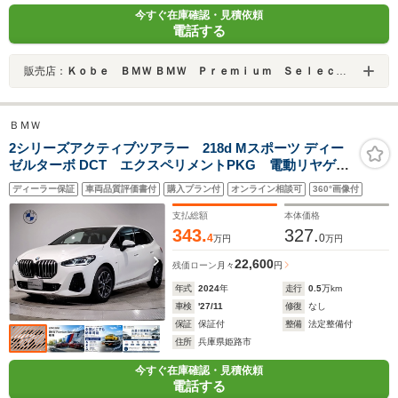
今すぐ在庫確認・見積依頼
電話する
販売店：
Ｋｏｂｅ ＢＭＷ ＢＭＷ Ｐｒｅｍｉｕｍ Ｓｅｌｅｃｔｉｏｎ 姫路
ＢＭＷ
2シリーズアクティブツアラー 218d Mスポーツ ディー
ゼルターボ DCT エクスペリメントPKG 電動リヤゲー
ト アンビエントライト ACC ドライビングアシス
ディーラー保証
車両品質評価書付
購入プラン付
オンライン相談可
360°画像付
ト 電動シート シートヒーター アップルカープレ
イ リヤビューカメラ 17AW パドルシフト ミラー内
支払総額
本体価格
蔵型ETC
343.
327.
4
0
万円
万円
22,600
残価ローン
月々
円
年式
2024
年
走行
0.5
万km
車検
'27/11
修復
なし
保証
保証付
整備
法定整備付
住所
兵庫県姫路市
今すぐ在庫確認・見積依頼
電話する