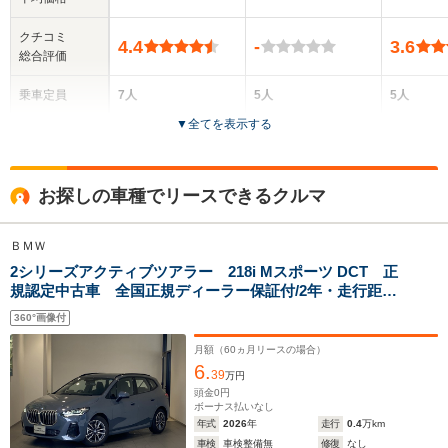
クチコミ
4.4
-
3.6
総合評価
乗車定員
7人
5人
5人
▼
全てを表示する
ドア数
5ドア
5ドア
5ドア
全高
全高
全高
お探しの車種でリースできるクルマ
1.64m～1.65m
1.45m～1.47m
1.55m
ＢＭＷ
2シリーズアクティブツアラー 218i Mスポーツ DCT 正
全幅
全幅
全
サイズ
規認定中古車 全国正規ディーラー保証付/2年・走行距離
1.8m
1.8m
1.
全長
全長
(全長x全幅x全高)
無制限 トップビューカメラ シートヒーター オート
4.57m～4.59m
4.37m
4.
360°画像付
トランク アルミホイール ハーフレザーシート アッ
プルカープレイ ステアリングヒーター
月額（
60
ヵ月リースの場合）
6.
39
万円
ホイールベース
ホイールベース
ホイー
頭金
0
円
-m
-m
ボーナス払いなし
年式
2026
年
走行
0.4
万km
車検
車検整備無
修復
なし