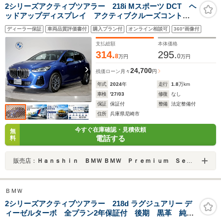
2シリーズアクティブツアラー 218i Mスポーツ DCT ヘ
ッドアップディスプレイ アクティブクルーズコントロ
ール 17インチAW 電動リアゲート シートヒーター
ディーラー保証
車両品質評価書付
購入プラン付
オンライン相談可
360°画像付
全周囲カメラ パドルシフト アンビエントライト カ
ーブドディスプレイ PDCセンサー
支払総額
本体価格
314.
295.
8
0
万円
万円
24,700
残価ローン
月々
円
年式
2024
年
走行
1.8
万km
車検
'27/03
修復
なし
保証
保証付
整備
法定整備付
住所
兵庫県尼崎市
今すぐ在庫確認・見積依頼
無
電話する
料
販売店：
Ｈａｎｓｈｉｎ ＢＭＷ ＢＭＷ Ｐｒｅｍｉｕｍ Ｓｅｌｅｃｔｉｏｎ 尼崎
ＢＭＷ
2シリーズアクティブツアラー 218d ラグジュアリー デ
ィーゼルターボ 全プラン2年保証付 後期 黒革 純正