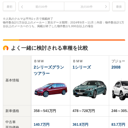
最初
前の30件
次の30件
最後
※人気のクルマは平均1ヶ月で掲載終了
物件数合計1万台以上のメーカー｜算出データ期間：2024年9月～11月｜内容：物件数合計1万
台以上のメーカーのうち、掲載が終了した物件数が1,000台以上の場合
よく一緒に検討される車種を比較
ＢＭＷ
ＢＭＷ
プジョー
2シリーズグラン
1シリーズ
2008
ツアラー
基本情報
新車価格
358～541万円
478～728万円
246～305
中古車
140.7万円
361.9万円
83.7万円
平均価格