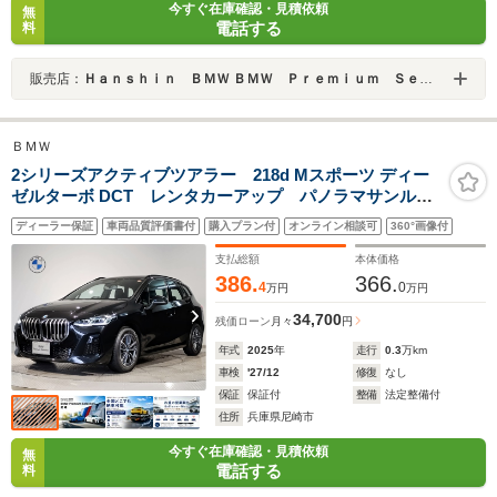
今すぐ在庫確認・見積依頼
無
電話する
料
販売店：
Ｈａｎｓｈｉｎ ＢＭＷ ＢＭＷ Ｐｒｅｍｉｕｍ Ｓｅｌｅｃｔｉｏｎ 六甲アイランド
ＢＭＷ
2シリーズアクティブツアラー 218d Mスポーツ ディー
ゼルターボ DCT レンタカーアップ パノラマサンルー
フ テクノロジーパッケージ ヘッドアップディスプレ
ディーラー保証
車両品質評価書付
購入プラン付
オンライン相談可
360°画像付
イ 全周囲カメラ アクティブクルーズコントロール
PDCセンサー パドルシフト 電動リアゲート
支払総額
本体価格
386.
366.
4
0
万円
万円
34,700
残価ローン
月々
円
年式
2025
年
走行
0.3
万km
車検
'27/12
修復
なし
保証
保証付
整備
法定整備付
住所
兵庫県尼崎市
今すぐ在庫確認・見積依頼
無
電話する
料