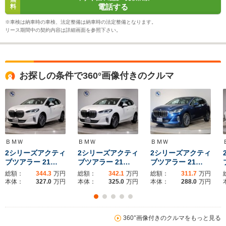
電話する
料
※車検は納車時の車検、法定整備は納車時の法定整備となります。
リース期間中の契約内容は詳細画面を参照下さい。
お探しの条件で360°画像付きのクルマ
ＢＭＷ
ＢＭＷ
ＢＭＷ
2シリーズアクティ
2シリーズアクティ
2シリーズアクティ
ブツアラー 21…
ブツアラー 21…
ブツアラー 21…
総額：
344.3
万円
総額：
342.1
万円
総額：
311.7
万円
本体：
327.0
万円
本体：
325.0
万円
本体：
288.0
万円
360°画像付きのクルマをもっと見る