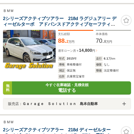
ＢＭＷ
2シリーズアクティブツアラー 218d ラグジュアリー デ
ィーゼルターボ アドバンスドアクティブセーフティー
PKG・ナビ・バックカメラ・ETC・衝突被害軽減/車線逸
支払総額
本体価格
脱警報
88.
70.
2
8
万円
万円
14,800
通常ローン
月々
円
年式
2015
年
走行
6.1
万km
車検
車検整備付
修復
なし
保証
保証無
整備
法定整備付
住所
兵庫県宝塚市
今すぐ在庫確認・見積依頼
無
電話する
料
販売店：
Ｇａｒａｇｅ Ｓｏｌｕｔｉｏｎ 島本自動車
ＢＭＷ
2シリーズアクティブツアラー 218d ディーゼルター