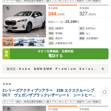
ディーラー保証
車両品質評価書付
購入プラン付
オンライン相談可
360°画像付
囲カメラ 電動テールゲート 電動シート シートヒー
ター AppleCarPlay ワイヤレス充電 ミラー内蔵
支払総額
本体価格
ETC LEDライト
344.
327.
3
0
万円
万円
22,100
残価ローン
月々
円
年式
2025
年
走行
0.5
万km
車検
'27/02
修復
なし
保証
保証付
整備
法定整備付
住所
兵庫県加古川市
今すぐ在庫確認・見積依頼
無
電話する
料
販売店：
Ｋｏｂｅ ＢＭＷ ＢＭＷ Ｐｒｅｍｉｕｍ Ｓｅｌｅｃｔｉｏｎ 加古川
ＢＭＷ
2シリーズアクティブツアラー 218i エクスクルーシブ
DCT ヴェガンザブラックレザーシート シートヒータ
ー カーブドディスプレイ アンビエントライト ヘッ
ディーラー保証
車両品質評価書付
購入プラン付
オンライン相談可
360°画像付
ドアップディスプレイ メモリー付きパワーシート 電
動トランク(キックオープン付き) アップルカープレイ
支払総額
本体価格