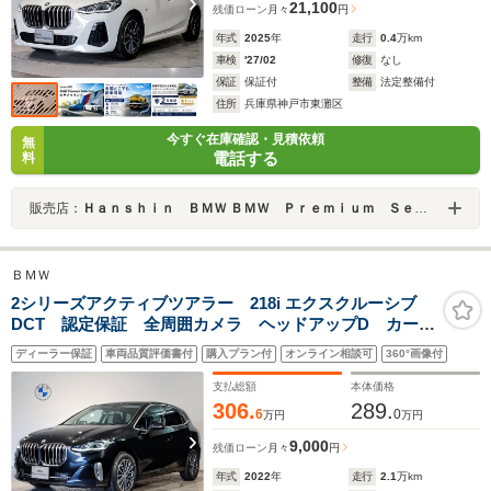
21,100
残価ローン
月々
円
年式
2025
年
走行
0.4
万km
車検
'27/02
修復
なし
保証
保証付
整備
法定整備付
住所
兵庫県神戸市東灘区
今すぐ在庫確認・見積依頼
無
電話する
料
販売店：
Ｈａｎｓｈｉｎ ＢＭＷ ＢＭＷ Ｐｒｅｍｉｕｍ Ｓｅｌｅｃｔｉｏｎ 六甲アイランド
ＢＭＷ
2シリーズアクティブツアラー 218i エクスクルーシブ
DCT 認定保証 全周囲カメラ ヘッドアップD カーブ
ドディスプレイナビ Bluetooth ヴィガンザブラックシ
ディーラー保証
車両品質評価書付
購入プラン付
オンライン相談可
360°画像付
ート シートヒーター 電動トランク アクティブクル
ーズコントロール 衝突被害軽減ブレーキ ETC
支払総額
本体価格
306.
289.
6
0
万円
万円
9,000
残価ローン
月々
円
年式
2022
年
走行
2.1
万km