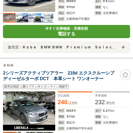
年式
2025
年
走行
0.5
万km
車検
'27/12
修復
なし
保証
保証付
整備
法定整備付
住所
兵庫県神戸市灘区
今すぐ在庫確認・見積依頼
電話する
販売店：
Ｋｏｂｅ ＢＭＷ ＢＭＷ Ｐｒｅｍｉｕｍ Ｓｅｌｅｃｔｉｏｎ 三宮
ＢＭＷ
2シリーズアクティブツアラー 218d エクスクルーシブ
ディーゼルターボ DCT 本革シート ワンオーナー
販売店保証
購入プラン付
オンライン相談可
支払総額
本体価格
240.
232.
1
9
万円
万円
年式
2022
年
走行
6.3
万km
車検
'27/10
修復
なし
保証
保証付
整備
法定整備付
住所
兵庫県神戸市中央区