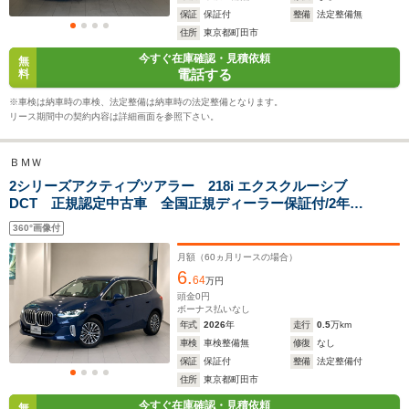
13.5～16.7km/L
12.5～21.2km/L
保証
保証付
整備
法定整備無
└市街地:10.1～
└市街地:8.9～
住所
東京都町田市
14.2km/L
14.5km/L
WLTCモード
今すぐ在庫確認・見積依頼
└郊外:13.8～
└郊外:12.8～
-
無
燃費
電話する
料
15.7km/L
22.8km/L
└高速道路:15.6～
└高速道路:14.9～
※車検は納車時の車検、法定整備は納車時の法定整備となります。
19.0km/L
25.0km/L
リース期間中の契約内容は詳細画面を参照下さい。
排気量
1498～1998cc
1498～1998cc
1199cc
ＢＭＷ
駆動方式
FF、4WD
FF、4WD
FF
2シリーズアクティブツアラー 218i エクスクルーシブ
DCT 正規認定中古車 全国正規ディーラー保証付/2年・
走行距離無制限 ヘッドアップディスプレイ アクティ
360°画像付
ブクルーズコントロール ハーマンカードン シートヒ
ーター ワイヤレス充電 アンドロイドオート
月額（
60
ヵ月リースの場合）
6.
64
万円
頭金
0
円
ボーナス払いなし
年式
2026
年
走行
0.5
万km
車検
車検整備無
修復
なし
保証
保証付
整備
法定整備付
住所
東京都町田市
今すぐ在庫確認・見積依頼
無