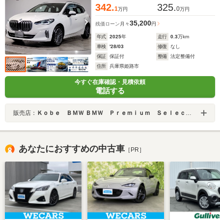
342.
325.
1
0
万円
万円
35,200
残価ローン
月々
円
年式
2025
年
走行
0.3
万km
車検
'28/03
修復
なし
保証
保証付
整備
法定整備付
住所
兵庫県姫路市
今すぐ在庫確認・見積依頼
電話する
販売店：
Ｋｏｂｅ ＢＭＷ ＢＭＷ Ｐｒｅｍｉｕｍ Ｓｅｌｅｃｔｉｏｎ 姫路
あなたにおすすめの中古車
［PR］