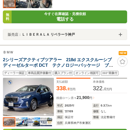
今すぐ在庫確認・見積依頼
無
電話する
料
販売店：
ＬＩＢＥＲＡＬＡ リベラーラ神戸
ＢＭＷ
NEW
2シリーズアクティブツアラー 218d エクスクルーシブ
ディーゼルターボ DCT テクノロジーパッケージ ブラ
ックレザーシート 全周囲カメラ ヘッドアップディス
ディーラー保証
車両品質評価書付
購入プラン付
オンライン相談可
360°画像付
プレイ インテリアカメラ アクティブクルーズコント
ロール シートヒーター 自社レンタカー LEDヘッド
支払総額
本体価格
ライト ミラーETC
338.
322.
9
0
万円
万円
21,900
残価ローン
月々
円
年式
2025
年
走行
0.3
万km
車検
'27/09
修復
なし
保証
保証付
整備
法定整備付
住所
兵庫県神戸市東灘区