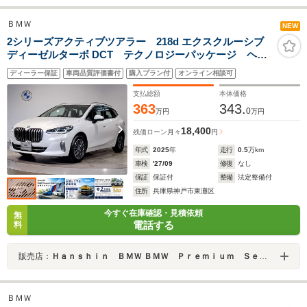
ＢＭＷ
NEW
2シリーズアクティブツアラー 218d エクスクルーシブ
ディーゼルターボ DCT テクノロジーパッケージ ヘッ
ドアップディスプレイ ブラックレザーシート ステア
ディーラー保証
車両品質評価書付
購入プラン付
オンライン相談可
リングヒーター インテリアカメラ アクティブクルー
ズコントロール 衝突軽減ブレーキ LEDヘッドライ
支払総額
本体価格
ト 元レンタ
363
343.
0
万円
万円
18,400
残価ローン
月々
円
年式
2025
年
走行
0.5
万km
車検
'27/09
修復
なし
保証
保証付
整備
法定整備付
住所
兵庫県神戸市東灘区
今すぐ在庫確認・見積依頼
無
電話する
料
販売店：
Ｈａｎｓｈｉｎ ＢＭＷ ＢＭＷ Ｐｒｅｍｉｕｍ Ｓｅｌｅｃｔｉｏｎ 六甲アイランド
ＢＭＷ