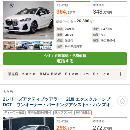
ングアシスト ミラー内蔵ETC 禁煙車
支払総額
本体価格
364.
348.
1
0
万円
万円
26,300
残価ローン
月々
円
年式
2025
年
走行
0.4
万km
車検
'28/08
修復
なし
保証
保証付
整備
法定整備付
住所
兵庫県姫路市
今すぐ在庫確認・見積依頼
電話する
販売店：
Ｋｏｂｅ ＢＭＷ ＢＭＷ Ｐｒｅｍｉｕｍ Ｓｅｌｅｃｔｉｏｎ 姫路
ＢＭＷ
2シリーズアクティブツアラー 218i エクスクルーシブ
DCT ワンオーナー・パーキングアシスト+・ハンズオフ
ACC・360度カメラ・ヘッドアップディスプレイ・シート
ディーラー保証
車両品質評価書付
購入プラン付
360°画像付
ヒーター・AppleCarPlay・内蔵ドラレコ・パワーシー
ト・電動リアゲート・17インチAW・ETC・禁煙車
支払総額
本体価格
298.
272.
2
0
万円
万円