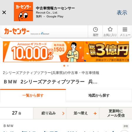
中古車情報カーセンサー
表示
Recruit Co., Ltd.
無料 － Google Play
履歴
お気に入り
メニュー
2シリーズアクティブツアラー(兵庫県)の中古車・中古車情報
ＢＭＷ 2シリーズアクティブツアラー 兵庫県
一覧から探す
地図から探す
更新時に
27
絞り込み
並べ替え
台
メール受信
ＢＭＷ
PR