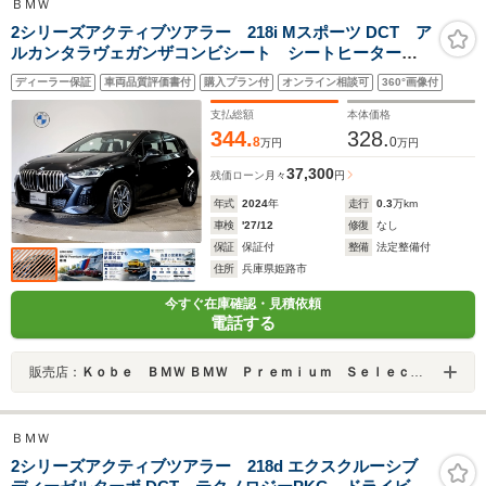
ＢＭＷ
2シリーズアクティブツアラー 218i Mスポーツ DCT ア
ルカンタラヴェガンザコンビシート シートヒーター
ハンドルヒーター アンビエントライト アップルカー
ディーラー保証
車両品質評価書付
購入プラン付
オンライン相談可
360°画像付
プレイ ヘッドアップディスプレイ 全方位カメラ テ
クノロジーPKG電動トランク(キックオープン付き)
支払総額
本体価格
344.
328.
8
0
万円
万円
37,300
残価ローン
月々
円
年式
2024
年
走行
0.3
万km
車検
'27/12
修復
なし
保証
保証付
整備
法定整備付
住所
兵庫県姫路市
今すぐ在庫確認・見積依頼
電話する
販売店：
Ｋｏｂｅ ＢＭＷ ＢＭＷ Ｐｒｅｍｉｕｍ Ｓｅｌｅｃｔｉｏｎ 姫路
ＢＭＷ
2シリーズアクティブツアラー 218d エクスクルーシブ