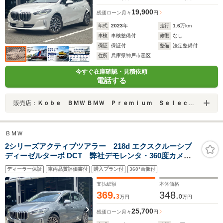
19,900
残価ローン
月々
円
年式
2023
年
走行
1.6
万km
車検
車検整備付
修復
なし
保証
保証付
整備
法定整備付
住所
兵庫県神戸市灘区
今すぐ在庫確認・見積依頼
電話する
販売店：
Ｋｏｂｅ ＢＭＷ ＢＭＷ Ｐｒｅｍｉｕｍ Ｓｅｌｅｃｔｉｏｎ 三宮
ＢＭＷ
2シリーズアクティブツアラー 218d エクスクルーシブ
ディーゼルターボ DCT 弊社デモレンタ・360度カメ
ラ・ハンズオフACC・内蔵ドラレコ・AppleCarPlay・
ディーラー保証
車両品質評価書付
購入プラン付
360°画像付
HUD・シートヒーター・電動リアゲート・パワーシー
ト・前後PDC・衝突軽減ブレーキ・HDDナビ・17インチ
支払総額
本体価格
AW・ETC・禁煙車
369.
348.
3
0
万円
万円
25,700
残価ローン
月々
円