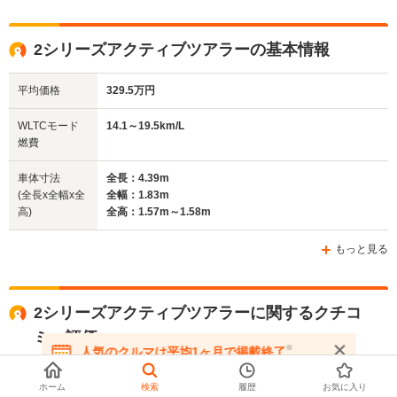
2シリーズアクティブツアラーの基本情報
平均価格
329.5万円
WLTCモード
14.1～19.5km/L
燃費
車体寸法
全長：4.39m
(全長x全幅x全
全幅：1.83m
高)
全高：1.57m～1.58m
もっと見る
2シリーズアクティブツアラーに関するクチコ
ミ・評価
※
人気のクルマは平均1ヶ月で掲載終了
4.2
在庫が無くなる前にお問い合わせください
総合評価
点
ホーム
検索
履歴
お気に入り