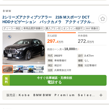
ＢＭＷ
2シリーズアクティブツアラー 218i Mスポーツ DCT
HDDナビゲーション バックカメラ アクティブクルー
ズコントロール マルチファンクションステアリング
ディーラー保証
車両品質評価書付
購入プラン付
オンライン相談可
360°画像付
ミラー型ETC LEDヘッドライト シートヒーター ア
ンビエントライト
支払総額
本体価格
297.
272.
4
0
万円
万円
18,000
残価ローン
月々
円
年式
2022
年
走行
2.4
万km
車検
車検整備付
修復
なし
保証
保証付
整備
法定整備付
住所
兵庫県加古川市
今すぐ在庫確認・見積依頼
無
電話する
料
販売店：
Ｋｏｂｅ ＢＭＷ ＢＭＷ Ｐｒｅｍｉｕｍ Ｓｅｌｅｃｔｉｏｎ 加古川