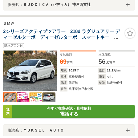
販売店：
ＢＵＤＤＩＣＡ（バディカ） 神戸西支社
ＢＭＷ
2シリーズアクティブツアラー 218d ラグジュアリー デ
ィーゼルターボ ディーゼルターボ スマートキー プ
ッシュスタート 革シート シートヒーター 純正ナ
購入プラン付
ビ バックカメラ ETC ドラレコ
支払総額
本体価格
69
56.
0
万円
万円
年式
2015
年
走行
11.2
万km
車検
車検整備付
修復
なし
保証
保証無
整備
法定整備付
住所
兵庫県神戸市北区
今すぐ在庫確認・見積依頼
無
電話する
料
販売店：
ＹＵＫＳＥＬ ＡＵＴＯ