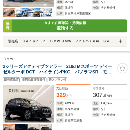
車検
'27/03
修復
なし
保証
保証付
整備
法定整備付
住所
兵庫県神戸市東灘区
今すぐ在庫確認・見積依頼
無
電話する
料
販売店：
Ｈａｎｓｈｉｎ ＢＭＷ ＢＭＷ Ｐｒｅｍｉｕｍ Ｓｅｌｅｃｔｉｏｎ 六甲アイランド
ＢＭＷ
2シリーズアクティブツアラー 218d Mスポーツ ディー
ゼルターボ DCT ハイラインPKG パノラマSR モカ
レザーLED
販売店保証
車両品質評価書付
購入プラン付
支払総額
本体価格
329
307.
9
万円
万円
年式
2022
年
走行
1.6
万km
車検
車検整備無
修復
なし
保証
保証付
整備
法定整備無
住所
兵庫県宝塚市