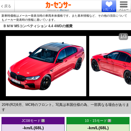
戻る
お気に入り
メニュー
新車時価格はメーカー発表当時の車両本体価格です。また基本情報など、その他の項目について
もメーカー発表時の情報に基いています。
ＢＭＷ M5コンペティション 4.4 4WDの燃費
1/3
20年(R2)9月、MC時のフロント。写真は本国仕様の為、一部異なる場合がありま
す
JC08モード
10・15モード
-km/L(68L)
-km/L(68L)