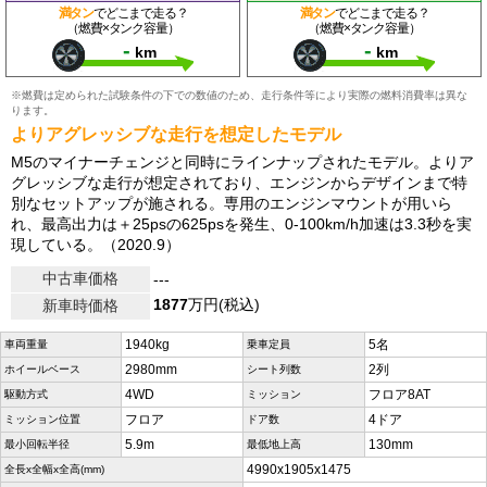
満タン
でどこまで走る？
満タン
でどこまで走る？
（燃費×タンク容量）
（燃費×タンク容量）
-
-
km
km
※燃費は定められた試験条件の下での数値のため、走行条件等により実際の燃料消費率は異な
ります。
よりアグレッシブな走行を想定したモデル
M5のマイナーチェンジと同時にラインナップされたモデル。よりア
グレッシブな走行が想定されており、エンジンからデザインまで特
別なセットアップが施される。専用のエンジンマウントが用いら
れ、最高出力は＋25psの625psを発生、0-100km/h加速は3.3秒を実
現している。（2020.9）
中古車価格
---
1877
万円(税込)
新車時価格
1940kg
5名
車両重量
乗車定員
2980mm
2列
ホイールベース
シート列数
4WD
フロア8AT
駆動方式
ミッション
フロア
4ドア
ミッション位置
ドア数
5.9m
130mm
最小回転半径
最低地上高
4990x1905x1475
全長x全幅x全高(mm)