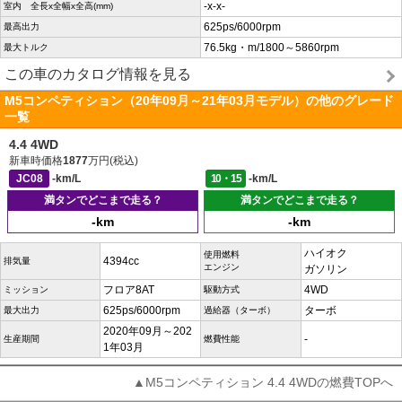
-x-x-
室内 全長x全幅x全高(mm)
625ps/6000rpm
最高出力
76.5kg・m/1800～5860rpm
最大トルク
この車のカタログ情報を見る
M5コンペティション（20年09月～21年03月モデル）の他のグレード
一覧
4.4 4WD
新車時価格
1877
万円(税込)
JC08
-km/L
10・15
-km/L
満タンでどこまで走る？
満タンでどこまで走る？
-km
-km
ハイオク
使用燃料
4394cc
排気量
エンジン
ガソリン
フロア8AT
4WD
ミッション
駆動方式
625ps/6000rpm
ターボ
最大出力
過給器（ターボ）
2020年09月～202
-
生産期間
燃費性能
1年03月
▲M5コンペティション 4.4 4WDの燃費TOPへ