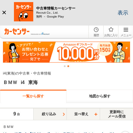
中古車情報カーセンサー
表示
Recruit Co., Ltd.
無料 － Google Play
履歴
お気に入り
メニュー
i4(東海)の中古車・中古車情報
ＢＭＷ i4 東海
一覧から探す
地図から探す
更新時に
9
絞り込み
並べ替え
台
メール受信
ＢＭＷ