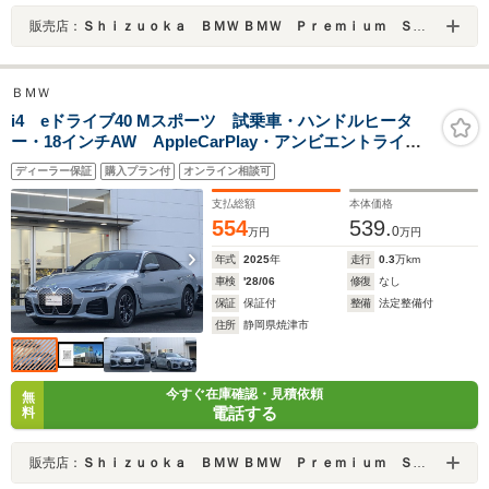
販売店：
Ｓｈｉｚｕｏｋａ ＢＭＷ ＢＭＷ Ｐｒｅｍｉｕｍ Ｓｅｌｅｃｔｉｏｎ 焼津
ＢＭＷ
i4 eドライブ40 Mスポーツ 試乗車・ハンドルヒータ
ー・18インチAW AppleCarPlay・アンビエントライ
ト・全方位カメラ・ヘッドUPディスプレイ・オートホー
ディーラー保証
購入プラン付
オンライン相談可
ルド・アクティブクルーズコントロール・ワイヤレス充
電・ミラーETC
支払総額
本体価格
554
539.
0
万円
万円
年式
2025
年
走行
0.3
万km
車検
'28/06
修復
なし
保証
保証付
整備
法定整備付
住所
静岡県焼津市
今すぐ在庫確認・見積依頼
無
電話する
料
販売店：
Ｓｈｉｚｕｏｋａ ＢＭＷ ＢＭＷ Ｐｒｅｍｉｕｍ Ｓｅｌｅｃｔｉｏｎ 焼津