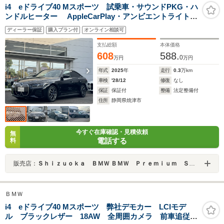
i4 eドライブ40 Mスポーツ 試乗車・サウンドPKG・ハ
ンドルヒーター AppleCarPlay・アンビエントライト・
全方位カメラ・ヘッドUPディスプレイ・電動シート・電
ディーラー保証
購入プラン付
オンライン相談可
動ゲート・プライバシーガラス・オートホールド・純正
TV付・ミラーETC
支払総額
本体価格
608
588.
0
万円
万円
年式
2025
年
走行
0.3
万km
車検
'28/12
修復
なし
保証
保証付
整備
法定整備付
住所
静岡県焼津市
今すぐ在庫確認・見積依頼
無
電話する
料
販売店：
Ｓｈｉｚｕｏｋａ ＢＭＷ ＢＭＷ Ｐｒｅｍｉｕｍ Ｓｅｌｅｃｔｉｏｎ 焼津
ＢＭＷ
i4 eドライブ40 Mスポーツ 弊社デモカー LCIモデ
ル ブラックレザー 18AW 全周囲カメラ 前車追従シ