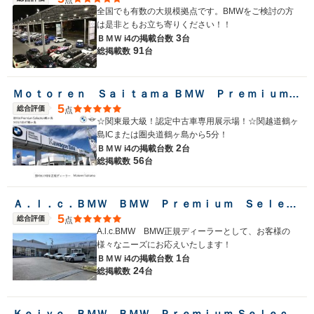
全国でも有数の大規模拠点です。BMWをご検討の方
は是非ともお立ち寄りください！！
3
ＢＭＷ i4の
掲載台数
台
91
総掲載数
台
Ｍｏｔｏｒｅｎ Ｓａｉｔａｍａ ＢＭＷ Ｐｒｅｍｉｕｍ Ｓｅｌｅｃｔｉｏｎ 鶴ヶ島
5
総合評価
点
☆関東最大級！認定中古車専用展示場！☆関越道鶴ヶ
島ICまたは圏央道鶴ヶ島から5分！
2
ＢＭＷ i4の
掲載台数
台
56
総掲載数
台
Ａ．ｌ．ｃ．ＢＭＷ ＢＭＷ Ｐｒｅｍｉｕｍ Ｓｅｌｅｃｔｉｏｎ 小田原 ／（株）ＡＬＣ Ｍｏｔｏｒｅｎ
5
総合評価
点
A.l.c.BMW BMW正規ディーラーとして、お客様の
様々なニーズにお応えいたします！
1
ＢＭＷ i4の
掲載台数
台
24
総掲載数
台
Ｋｅｉｙｏ ＢＭＷ ＢＭＷ Ｐｒｅｍｉｕｍ Ｓｅｌｅｃｔｉｏｎ 木更津／（株）モトーレンレピオ