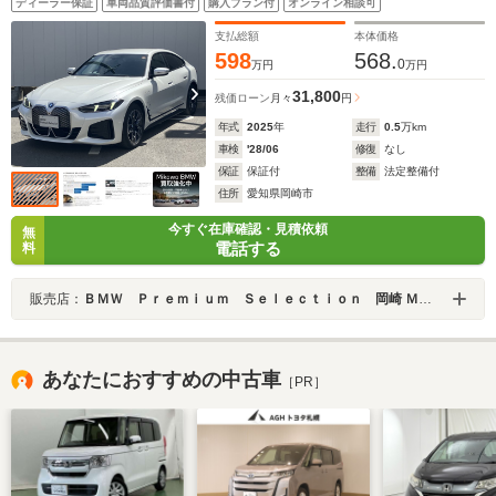
ディーラー保証
車両品質評価書付
購入プラン付
オンライン相談可
ングヒーター Mトランクスポイラー TV Mスポーツ
ブレーキ
支払総額
本体価格
598
568.
0
万円
万円
31,800
残価ローン
月々
円
年式
2025
年
走行
0.5
万km
車検
'28/06
修復
なし
保証
保証付
整備
法定整備付
住所
愛知県岡崎市
今すぐ在庫確認・見積依頼
無
電話する
料
販売店：
ＢＭＷ Ｐｒｅｍｉｕｍ Ｓｅｌｅｃｔｉｏｎ 岡崎 Ｍｉｋａｗａ ＢＭＷ
あなたにおすすめの中古車
［PR］