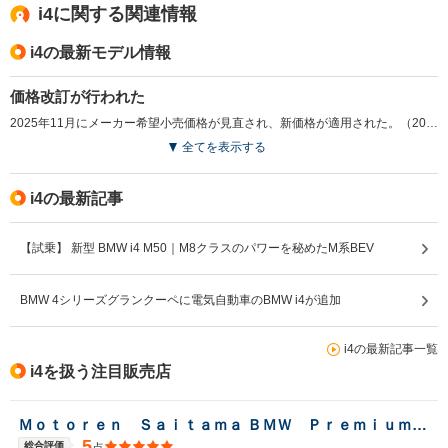
i4に関する関連情報
i4の最新モデル情報
価格改訂が行われた
2025年11月にメーカー希望小売価格が見直され、新価格が適用された。（2025.11）
全てを表示する
i4の最新記事
【試乗】 新型 BMW i4 M50｜M8クラスのパワーを秘めたM系BEV
BMW 4シリーズグランクーペに電気自動車のBMW i4が追加
i4の最新記事一覧
i4を扱う注目販売店
Ｍｏｔｏｒｅｎ Ｓａｉｔａｍａ ＢＭＷ Ｐｒｅｍｉｕｍ Ｓｅｌｅｃｔｉｏｎ 浦和美園
5
総合評価
点