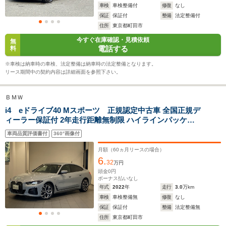
車検
車検整備付
修復
なし
保証
保証付
整備
法定整備付
住所
東京都町田市
WLTCモード
今すぐ在庫確認・見積依頼
-
-
-
無
燃費
電話する
料
※車検は納車時の車検、法定整備は納車時の法定整備となります。
リース期間中の契約内容は詳細画面を参照下さい。
排気量
-
-
-
ＢＭＷ
駆動方式
MR、4WD
4WD
RR
i4 eドライブ40 Mスポーツ 正規認定中古車 全国正規デ
ィーラー保証付 2年走行距離無制限 ハイラインパッケー
ジ サウンドパッケージ ハーマンカードン フルセグ
車両品質評価書付
360°画像付
TV ブラックヴァーネスカレザーシート 前後ドラレ
コ 禁煙
月額（
60
ヵ月リースの場合）
6.
32
万円
頭金
0
円
ボーナス払いなし
年式
2022
年
走行
3.0
万km
車検
車検整備無
修復
なし
保証
保証付
整備
法定整備無
住所
東京都町田市