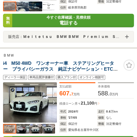
保証
保証付
整備
法定整備付
住所
岐阜県羽島郡
今すぐ在庫確認・見積依頼
無
電話する
料
販売店：
Ｍｅｉｔｅｔｓｕ ＢＭＷ ＢＭＷ Ｐｒｅｍｉｕｍ Ｓｅｌｅｃｔｉｏｎ 岐阜
ＢＭＷ
i4 M50 4WD ワンオーナー車 ステアリングヒータ
ー プライバシーガラス 純正ナビゲーション・ETC
アラウンドビューモニター フロント・リアコーナーセ
ディーラー保証
車両品質評価書付
購入プラン付
オンライン相談可
ンサー アクティブクルーズコントロール
支払総額
本体価格
607.
588.
7
0
万円
万円
21,100
残価ローン
月々
円
年式
2024
年
走行
0.6
万km
車検
'27/05
修復
なし
保証
保証付
整備
法定整備付
住所
愛知県名古屋市中川区