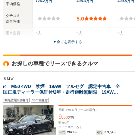
726.2万円
498.3万円
409.5万円
平均価格
クチコミ
-
5.0
-
総合評価
乗車定員
5人
5人
5人
▼
全てを表示する
ドア数
4ドア
5ドア
5ドア
全高
全高
全
お探しの車種でリースできるクルマ
1.51m～1.52m
1.56m～1.57m
1.
ＢＭＷ
i4 M50 4WD 禁煙 19AW フルセグ 認定中古車 全
全幅
全幅
全
サイズ
国正規ディーラー保証付/2年・走行距離無制限 19AW
1.9m
1.85m
1.
全長
全長
(全長x全幅x全高)
全方囲PDC トップビュ-カメラ ブラックレザーシー
5.06m～5.18m
4.56m
4.
車両品質評価書付
360°画像付
ト レーザーヘッドライト ワイヤレス充電
月額（
60
ヵ月リースの場合）
9.
00
万円
ホイールベース
ホイールベース
ホイー
頭金
0
円
-m
-m
ボーナス払いなし
年式
2023
年
走行
0.9
万km