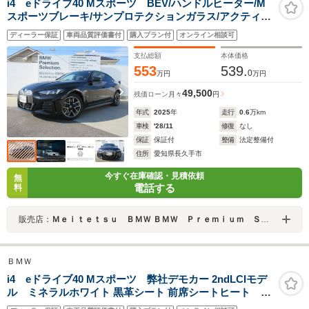
i4 eドライブ40 Mスポーツ BEV/ハンドルヒーター/M
スポーツブレーキ/サンプロテクションガラス/アクティブ
クルーズコントロール/アップルカープレイ/18AW/デモカ
ディーラー保証
車両品質評価書付
購入プラン付
オンライン相談可
ー
支払総額
本体価格
553
539.
0
万円
万円
49,500
残価ローン
月々
円
年式
2025
年
走行
0.6
万km
車検
'28/11
修復
なし
保証
保証付
整備
法定整備付
住所
愛知県長久手市
今すぐ在庫確認・見積依頼
無
電話する
料
販売店：
Ｍｅｉｔｅｔｓｕ ＢＭＷ ＢＭＷ Ｐｒｅｍｉｕｍ Ｓｅｌｅｃｔｉｏｎ 長久手
ＢＭＷ
i4 eドライブ40 Mスポーツ 弊社デモカー 2ndLCIモデ
ル ミネラルホワイト 黒革シート 前席シートヒート ハ
ーマンカードン ヘッドアップディスプレイ ステアリ