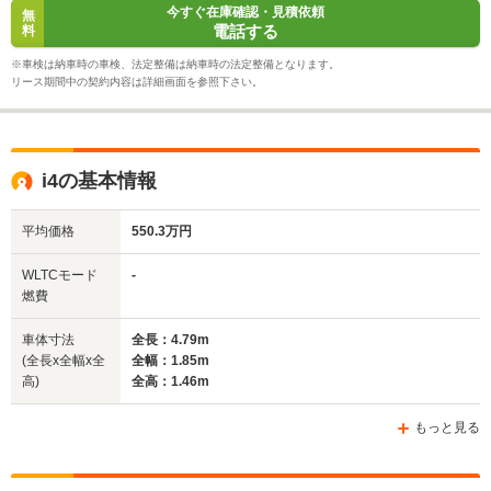
今すぐ在庫確認・見積依頼
無
電話する
料
※車検は納車時の車検、法定整備は納車時の法定整備となります。
リース期間中の契約内容は詳細画面を参照下さい。
i4の基本情報
平均価格
550.3万円
WLTCモード
-
燃費
車体寸法
全長：4.79m
(全長x全幅x全
全幅：1.85m
高)
全高：1.46m
もっと見る