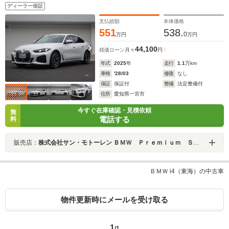
ステム 純正ナビゲーション 純正ETC LEDヘッドラ
ディーラー保証
イト ワンオーナー 禁煙車 2年保証
支払総額
本体価格
551
538.
0
万円
万円
44,100
残価ローン
月々
円
年式
2025
年
走行
1.1
万km
車検
'28/03
修復
なし
保証
保証付
整備
法定整備付
住所
愛知県一宮市
今すぐ在庫確認・見積依頼
無
電話する
料
販売店：
株式会社サン・モトーレン ＢＭＷ Ｐｒｅｍｉｕｍ Ｓｅｌｅｃｔｉｏｎ 一宮
ＢＭＷ i4（東海）の中古車
物件更新時にメールを受け取る
1
/1