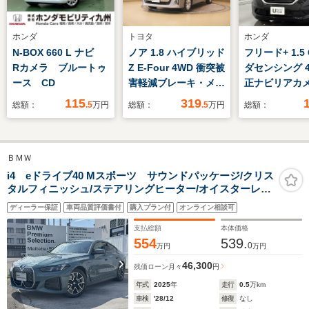
ホンダ
トヨタ
ホンダ
N-BOX 660 L ナビ
ノア 1.8 ハイブリッド
フリード+ 1.5
Rカメラ ブルートゥ
Z E-Four 4WD 衝突被
ダセンシング 4
ース CD
害軽減ブレーキ・メモ
正ナビリアカ
リーナビ付
セグTV ド
115
319
総額：
.5
万円
総額：
.5
万円
総額：
両席パワース
ア シートヒ
ETC 15イン
ＢＭＷ
ミホイール 
UVカットフロ
i4 eドライブ40 Mスポーツ サウンドパッケージ/クリス
タルフィニッシュ/ステアリングヒーター/オイスターレザ
アガラス LE
ーシート/シートヒーター/カーブドディスプレイナビゲー
+アクティブコ
ディーラー保証
車両品質評価書付
購入プラン付
オンライン相談可
ション/全周囲カメラ/アクティブクルーズコントロー
リング いま
ル/18AW/禁煙/デモカー
支払総額
本体価格
554
539.
0
万円
万円
46,300
残価ローン
月々
円
年式
2025
年
走行
0.5
万km
車検
'28/12
修復
なし