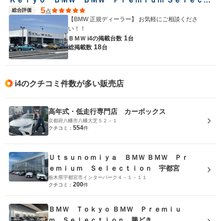
5
総合評価
点
【BMW 正規ディーラー】 お気軽にご相談くださ
い！！
1
ＢＭＷ i4の
掲載台数
台
18
総掲載数
台
i4のクチコミ件数が多い販売店
高年式・低走行専門店 カーボックス
京都府八幡市八幡大芝５２－１
554
クチコミ：
件
Ｕｔｓｕｎｏｍｉｙａ ＢＭＷ ＢＭＷ Ｐｒ
ｅｍｉｕｍ Ｓｅｌｅｃｔｉｏｎ 宇都宮
栃木県宇都宮市インターパーク４－１－１１
200
クチコミ：
件
ＢＭＷ Ｔｏｋｙｏ ＢＭＷ Ｐｒｅｍｉｕ
ｍ Ｓｅｌｅｃｔｉｏｎ 勝どき