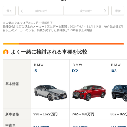
最初
前の30件
次の30件
最後
※人気のクルマは平均1ヶ月で掲載終了
物件数合計1万台以上のメーカー｜算出データ期間：2024年9月～11月｜内容：物件数合計1万
台以上のメーカーのうち、掲載が終了した物件数が1,000台以上の場合
よく一緒に検討される車種を比較
ＢＭＷ
ＢＭＷ
ＢＭＷ
i5
iX2
iX3
基本情報
新車価格
998～1622万円
742～768万円
862～92
中古車