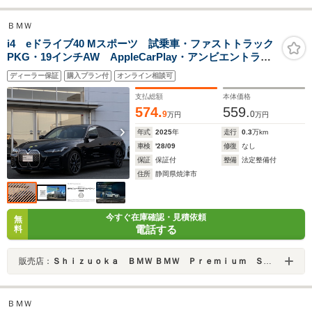
ＢＭＷ
i4 eドライブ40 Mスポーツ 試乗車・ファストトラック
PKG・19インチAW AppleCarPlay・アンビエントライ
ト・全方位カメラ・19インチアルミホイール・ステアリ
ディーラー保証
購入プラン付
オンライン相談可
ングヒーター・Mスポーツブレーキ・ヘッドUPディスプ
レイ・オートホールドミラーETC
支払総額
本体価格
574.
559.
9
0
万円
万円
年式
2025
年
走行
0.3
万km
車検
'28/09
修復
なし
保証
保証付
整備
法定整備付
住所
静岡県焼津市
今すぐ在庫確認・見積依頼
無
電話する
料
販売店：
Ｓｈｉｚｕｏｋａ ＢＭＷ ＢＭＷ Ｐｒｅｍｉｕｍ Ｓｅｌｅｃｔｉｏｎ 焼津
ＢＭＷ