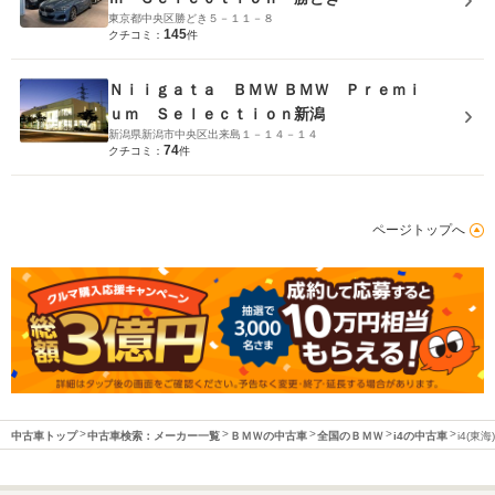
東京都中央区勝どき５－１１－８
145
クチコミ：
件
Ｎｉｉｇａｔａ ＢＭＷ ＢＭＷ Ｐｒｅｍｉ
ｕｍ Ｓｅｌｅｃｔｉｏｎ新潟
新潟県新潟市中央区出来島１－１４－１４
74
クチコミ：
件
ページトップへ
中古車トップ
中古車検索：メーカー一覧
ＢＭＷの中古車
全国のＢＭＷ
i4の中古車
i4(東