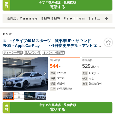
今すぐ在庫確認・見積依頼
無
電話する
料
販売店：
Ｙａｎａｓｅ ＢＭＷ ＢＭＷ Ｐｒｅｍｉｕｍ Ｓｅｌｅｃｔｉｏｎ 中川
ＢＭＷ
i4 eドライブ40 Mスポーツ 試乗車UP・サウンド
PKG・AppleCarPlay ・仕様変更モデル・アンビエン
トライト・全方位カメラ・ステアリングヒーター・プラ
ディーラー保証
購入プラン付
オンライン相談可
イバシーガラス・純正TV・ヘッドUPディスプレイ・オー
トホールド・ミラーETC
支払総額
本体価格
544
529.
0
万円
万円
年式
2024
年
走行
0.3
万km
車検
'27/12
修復
なし
保証
保証付
整備
法定整備付
住所
静岡県焼津市
今すぐ在庫確認・見積依頼
無
電話する
料