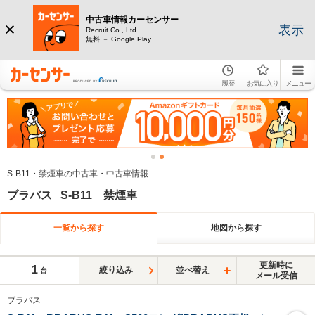
中古車情報カーセンサー
表示
Recruit Co., Ltd.
無料 － Google Play
履歴
お気に入り
メニュー
S-B11・禁煙車の中古車・中古車情報
ブラバス S-B11 禁煙車
一覧から探す
地図から探す
更新時に
1
絞り込み
並べ替え
台
メール受信
ブラバス