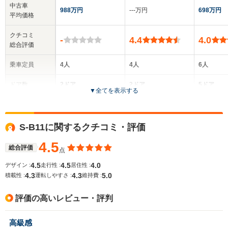
中古車
988万円
‐‐‐万円
698万円
平均価格
クチコミ
-
4.4
4.0
総合評価
乗車定員
4人
4人
6人
ドア数
2ドア
2ドア
5ドア
▼
全てを表示する
全高
全高
全
1.42m～1.43m
1.42m
1.
S-B11に関するクチコミ・評価
4.5
総合評価
点
全幅
全幅
全
サイズ
1.92m
1.87m
1.
4.5
4.5
4.0
デザイン :
走行性 :
居住性 :
全長
全長
(全長x全幅x全高)
4.3
4.3
5.0
積載性 :
運転しやすさ :
維持費 :
5.05m
5.08m～5.11m
4.
評価の高いレビュー・評判
ホイールベース
ホイールベース
ホイー
高級感
-m
-m