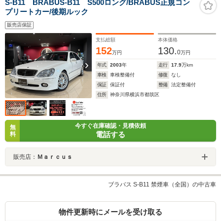
S-B11 BRABUS-B11 S500ロング/BRABUS正規コン
プリートカー/後期ルック
販売店保証
支払総額
本体価格
152
130.
0
万円
万円
年式
2003
年
走行
17.9
万km
車検
車検整備付
修復
なし
保証
保証付
整備
法定整備付
住所
神奈川県横浜市都筑区
今すぐ在庫確認・見積依頼
無
電話する
料
販売店：
Ｍａｒｃｕｓ
ブラバス S-B11 禁煙車（全国）の中古車
物件更新時にメールを受け取る