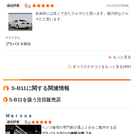
5
総合評価
2013/03/25投稿
点
全体的には良くできたクルマだと思います。魅力的なクル
マだと思います。
WLTCモード
-
-
-
燃費
ゲストさん
ブラバス S-B11
もっと見る
排気量
5461～5980cc
5461～6208cc
6208cc
すべてのクチコミをもっと見る(4件)
駆動方式
4WD、FR
FR
4WD
S-B11に関する関連情報
S-B11を扱う注目販売店
Ｍａｒｃｕｓ
5
総合評価
点
ベンツ修理の専門家が選ぶ１台をご案内する店
1
ブラバス S-B11の
掲載台数
台