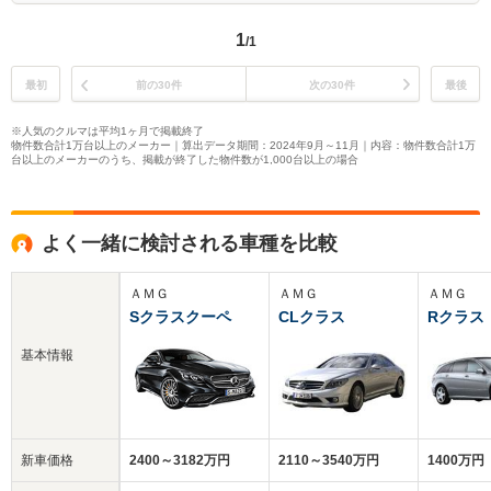
1
/1
最初
前の30件
次の30件
最後
※人気のクルマは平均1ヶ月で掲載終了
物件数合計1万台以上のメーカー｜算出データ期間：2024年9月～11月｜内容：物件数合計1万
台以上のメーカーのうち、掲載が終了した物件数が1,000台以上の場合
よく一緒に検討される車種を比較
ＡＭＧ
ＡＭＧ
ＡＭＧ
Sクラスクーペ
CLクラス
Rクラス
基本情報
新車価格
2400～3182万円
2110～3540万円
1400万円