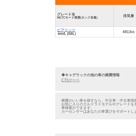
グレード名
排気量
WLTCモード燃費(タンク容量)
ビアリッツ
4913cc
-km/L (68L)
◆キャデラックの他の車の燃費情報
CTSクーペ
燃費のいい車を探すなら、中古車・中古車情報
お気に入りのエルドラドモデルやグレードを見
車検索ができます。
カーセンサーはあなたの車選びをサポートし