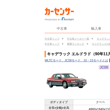
中古車
輸入車
中古車トップ
>
中古車メーカー一覧
>
キャデラッ
中古車トップ
>
燃費ランキング
>
キャデラックの
キャデラック エルドラド（90年11
WLTCモード、JC08モード、10・15モードとは
JC08
ボディタイプ
クーペ
全長x全幅x全高
4860x1840x13