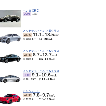
ホンダ CR-X
JC08
-km/L
メルセデス・ベンツ Eクラス
11.1
18.5
WLTC
～
km/L
※ JC08モード
10
～
21
km/L
メルセデス・ベンツ Sクラス
8.7
13.7
WLTC
～
km/L
※ JC08モード
8.5
～
20.7
km/L
メルセデス・ベンツ Sクラスクーペ
9.1
10.6
JC08
～
km/L
※ 10・15モード
4.1
～
6.4
km/L
ポルシェ 911
7.8
9.7
WLTC
～
km/L
※ JC08モード
7.2
～
12.8
km/L