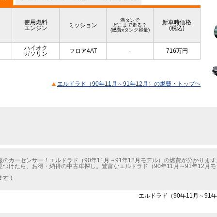
満タンで
使用燃料
新車時価格
ミッション
どこまで走る？
エンジン
(税込)
(燃費xタンク容量)
ハイオク
フロア4AT
-
716
万円
ガソリン
エルドラド（90年11月～91年12月）の燃費・トップヘ
のカーセンサー！エルドラド（90年11月～91年12月モデル）の燃費が分かります
つけたら、お得・納得の中古車探し。豊富なエルドラド（90年11月～91年12月
ます！
エルドラド（90年11月～91