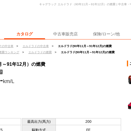
キャデラック エルドラド（90年11月～91年12月）の燃費 | 中古
カタログ
中古車販売店
保険/ローン/他
クの中古車
>
エルドラドの中古車
>
エルドラド(90年11月～91年12月)の燃費
燃費ランキング
>
エルドラドの燃費
>
エルドラド(90年11月～91年12月)の燃費
月～91年12月）の燃費
？
-
km/L
最高出力(馬力)
200
75
駆動方式
FF