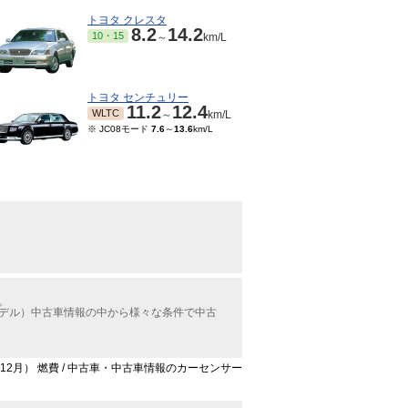
トヨタ クレスタ
8.2
14.2
10・15
～
km/L
トヨタ センチュリー
11.2
12.4
WLTC
～
km/L
※ JC08モード
7.6
～
13.6
km/L
。
モデル）中古車情報の中から様々な条件で中古
年12月） 燃費 / 中古車・中古車情報のカーセンサー