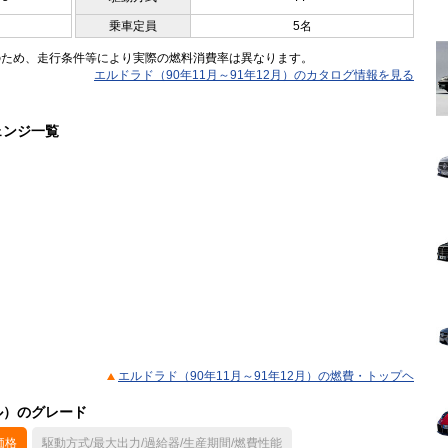
乗車定員
5名
のため、走行条件等により実際の燃料消費率は異なります。
エルドラド（90年11月～91年12月）のカタログ情報を見る
ェンジ一覧
エルドラド（90年11月～91年12月）の燃費・トップヘ
デル）のグレード
価格
駆動方式/最大出力/過給器/生産期間/燃費性能