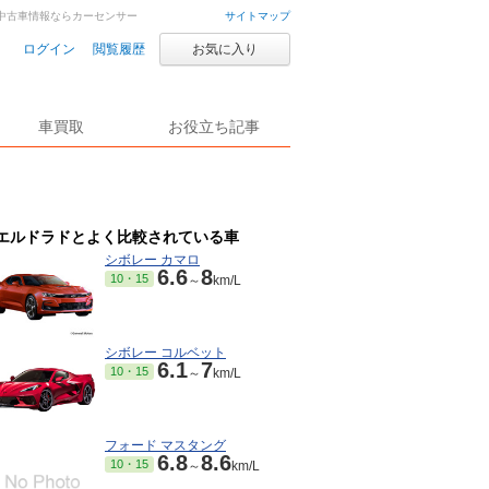
車・中古車情報ならカーセンサー
サイトマップ
ログイン
閲覧履歴
お気に入り
車買取
お役立ち記事
エルドラドとよく比較されている車
シボレー カマロ
6.6
8
10・15
～
km/L
シボレー コルベット
6.1
7
10・15
～
km/L
フォード マスタング
6.8
8.6
10・15
～
km/L