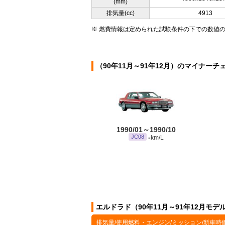
(mm)
排気量(cc)
4913
※ 燃費情報は定められた試験条件の下での数値
（90年11月～91年12月）のマイナーチ
1990/01～1990/10
-
JC08
km/L
エルドラド（90年11月～91年12月モ
排気量/使用燃料・エンジン/ミッション/新車時