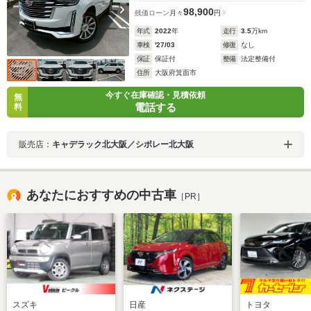
98,900
残価ローン
月々
円
年式
2022
年
走行
3.5
万km
車検
'27/03
修復
なし
保証
保証付
整備
法定整備付
住所
大阪府箕面市
今すぐ在庫確認・見積依頼
無
電話する
料
販売店：
キャデラック北大阪／シボレー北大阪
あなたにおすすめの中古車
［PR］
スズキ
日産
トヨタ