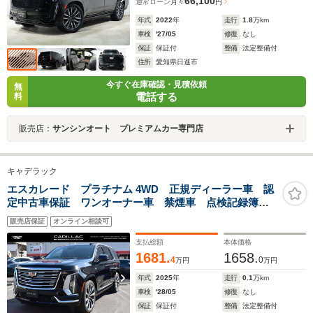
66,100
通常ローン
月々
円
年式
2022
年
走行
1.8
万km
車検
'27/05
修復
なし
保証
保証付
整備
法定整備付
住所
愛知県日進市
今すぐ在庫確認・見積依頼
無
電話する
料
販売店：
サンシンオート プレミアムカー専門店
キャデラック
エスカレード プラチナム 4WD 正規ディーラー車 認
定中古車保証 ワンオーナー車 禁煙車 点検記録簿発
行 AKG36スピーカー ApleCarPlay/AndroidAuto 24
販売店保証
オンライン相談可
インチホイール リアシートヒーター 55インチHDカー
ブドLEDディスプレイ ETC2.0
支払総額
本体価格
1681.
1658.
4
0
万円
万円
年式
2025
年
走行
0.1
万km
車検
'28/05
修復
なし
保証
保証付
整備
法定整備付