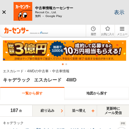
中古車情報カーセンサー
表示
Recruit Co., Ltd.
無料 － Google Play
履歴
お気に入り
メニュー
エスカレード・4WDの中古車・中古車情報
キャデラック エスカレード 4WD
一覧から探す
地図から探す
更新時に
187
絞り込み
並べ替え
台
メール受信
キャデラック
PR