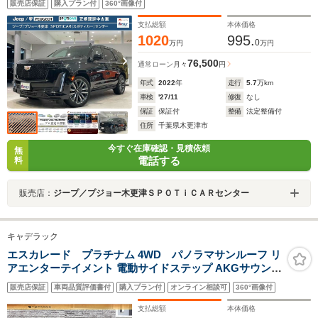
販売店保証
購入プラン付
360°画像付
ーモニター ガラスルーフ シートヒータ レーンキー
プ 禁煙
支払総額
本体価格
1020
995.
0
万円
万円
76,500
通常ローン
月々
円
年式
2022
年
走行
5.7
万km
車検
'27/11
修復
なし
保証
保証付
整備
法定整備付
住所
千葉県木更津市
今すぐ在庫確認・見積依頼
無
電話する
料
販売店：
ジープ／プジョー木更津ＳＰＯＴｉＣＡＲセンター
キャデラック
エスカレード プラチナム 4WD パノラマサンルーフ リ
アエンターテイメント 電動サイドステップ AKGサウンド
新車保証付き ワンオーナー
販売店保証
車両品質評価書付
購入プラン付
オンライン相談可
360°画像付
支払総額
本体価格