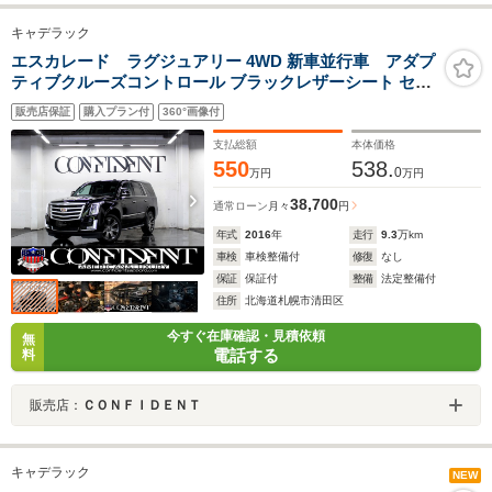
キャデラック
エスカレード ラグジュアリー 4WD 新車並行車 アダプ
ティブクルーズコントロール ブラックレザーシート セカ
ンドベンチシート 全方位カメラ アップルカープレイ シー
販売店保証
購入プラン付
360°画像付
トーヒータ&クーラー パワーバックドア
支払総額
本体価格
550
538.
0
万円
万円
38,700
通常ローン
月々
円
年式
2016
年
走行
9.3
万km
車検
車検整備付
修復
なし
保証
保証付
整備
法定整備付
住所
北海道札幌市清田区
今すぐ在庫確認・見積依頼
無
電話する
料
販売店：
ＣＯＮＦＩＤＥＮＴ
キャデラック
NEW