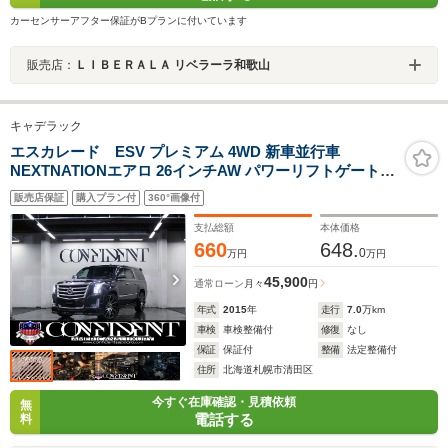
カーセンサーアフター保証がBプランに付いています
販売店：
ＬＩＢＥＲＡＬＡ リベラーラ和歌山
キャデラック
エスカレード ESV プレミアム 4WD 新車並行車
NEXTNATIONエアロ 26インチAW パワーリフトゲート
パワーランニングボード サンルーフ ハンドルヒーター シ
販売店保証
購入プラン付
360°画像付
ートヒーター・クーラー 地デジ・ナビ・バックカメラ
支払総額
本体価格
660
648.
0
万円
万円
45,900
通常ローン
月々
円
年式
2015
年
走行
7.0
万km
車検
車検整備付
修復
なし
保証
保証付
整備
法定整備付
住所
北海道札幌市清田区
今すぐ在庫確認・見積依頼
無
電話する
料