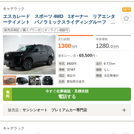
キャデラック
NEW
エスカレード スポーツ 4WD 1オーナー リアエンタ
ーテイメント パノラミックスライディングルーフ 純
正22インチAW シートヒーター AKGプレミアムサウ
販売店保証
購入プラン付
オンライン相談可
ンド ブラックレザーシート ベンチレーション ETC
支払総額
本体価格
1300
1280.
0
万円
万円
69,500
通常ローン
月々
円
年式
2022
年
走行
0.7
万km
車検
'27/07
修復
なし
保証
保証付
整備
法定整備付
住所
愛知県日進市
今すぐ在庫確認・見積依頼
無
電話する
料
販売店：
サンシンオート プレミアムカー専門店
キャデラック