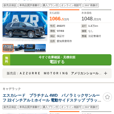
システム 後席エンターテインメント ヘッドフォン
販売店保証
車両品質評価書付
購入プラン付
オンライン相談可
360°画像付
有 冷蔵庫 社外デジタルインナーミラー ドラレコ
レーダー
支払総額
本体価格
1066.
1048.
5
0
万円
万円
年式
2022
年
走行
1.2
万km
車検
'27/03
修復
なし
保証
保証付
整備
法定整備付
住所
愛知県豊明市
今すぐ在庫確認・見積依頼
無
電話する
料
販売店：
ＡＺＺＵＲＲＥ ＭＯＴＯＲＩＮＧ アメリカンショールーム
キャデラック
エスカレード プラチナム 4WD パノラミックサンルー
フ 22インチアルミホイール 電動サイドステップ ブラック
レザー シートヒーター シートベンチレーション リアエン
販売店保証
車両品質評価書付
購入プラン付
オンライン相談可
360°画像付
ターテインメントシステム ヘッドアップディスプレイ ク