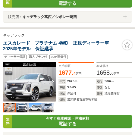
電話する
料
販売店：
キャデラック葛西／シボレー葛西
キャデラック
エスカレード プラチナム 4WD 正規ディーラー車
2025年モデル 保証継承
ディーラー保証
購入プラン付
360°画像付
支払総額
本体価格
1677.
1658.
4
0
万円
万円
年式
2025
年
走行
500
km
車検
'28/05
修復
なし
保証
保証付
整備
法定整備付
住所
愛知県名古屋市昭和区
今すぐ在庫確認・見積依頼
無
電話する
料