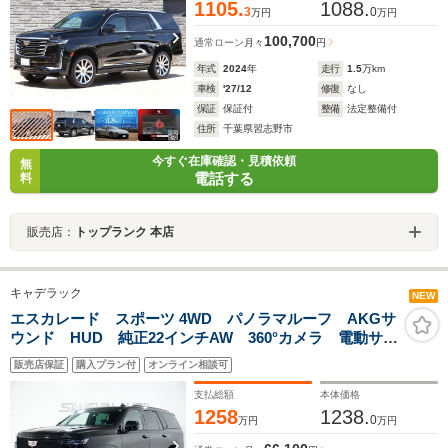
1105.
1088.
3
0
万円
万円
100,700
通常ローン
月々
円
年式
2024
年
走行
1.5
万km
車検
'27/12
修復
なし
保証
保証付
整備
法定整備付
住所
千葉県習志野市
今すぐ在庫確認・見積依頼
無
電話する
料
販売店：
トップランク 本店
キャデラック
NEW
エスカレード スポーツ 4WD パノラマルーフ AKGサ
ウンド HUD 純正22インチAW 360°カメラ 電動サイ
ドステップ リヤエンターテイメント ブラックレザー
販売店保証
購入プラン付
オンライン相談可
シート ベンチレーション シートヒーター ETC バ
ックカメラ
支払総額
本体価格
1258
1238.
0
万円
万円