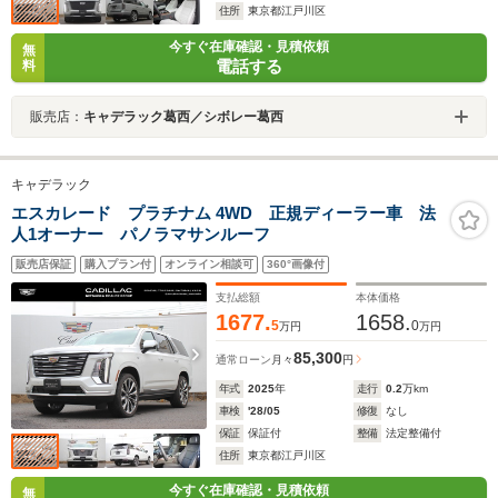
住所
東京都江戸川区
今すぐ在庫確認・見積依頼
無
電話する
料
販売店：
キャデラック葛西／シボレー葛西
キャデラック
エスカレード プラチナム 4WD 正規ディーラー車 法
人1オーナー パノラマサンルーフ
販売店保証
購入プラン付
オンライン相談可
360°画像付
支払総額
本体価格
1677.
1658.
5
0
万円
万円
85,300
通常ローン
月々
円
年式
2025
年
走行
0.2
万km
車検
'28/05
修復
なし
保証
保証付
整備
法定整備付
住所
東京都江戸川区
今すぐ在庫確認・見積依頼
無