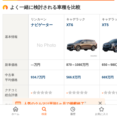
よく一緒に検討される車種を比較
リンカーン
キャデラック
キャデラ
ナビゲーター
XT6
XT5
基本情報
新車価格
‐‐‐万円
870～1080万円
650～98
中古車
934.7万円
566.9万円
669万円
平均価格
クチコミ
-
-
-
総合評価
※
人気のクルマは平均1ヶ月で掲載終了
乗車定員
-
6人
5人
在庫が無くなる前にお問い合わせください
▼
全てを表示する
ホーム
検索
履歴
お気に入り
ドア数
5ドア
5ドア
5ドア