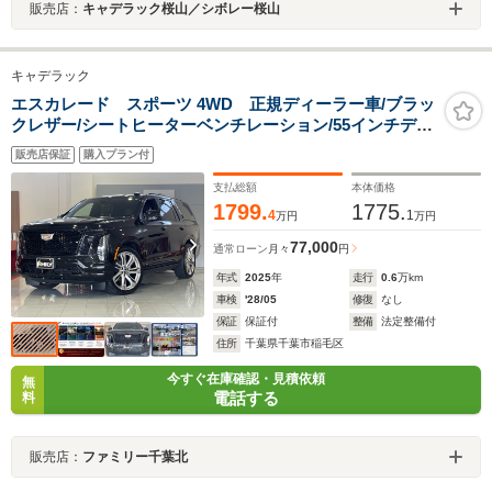
販売店：
キャデラック桜山／シボレー桜山
キャデラック
エスカレード スポーツ 4WD 正規ディーラー車/ブラッ
クレザー/シートヒーターベンチレーション/55インチディ
スプレイ/OP24インチAW/後席モニター/パノラマルーフ/
販売店保証
購入プラン付
全周囲カメラ/エアサス/ナイトビジョン/ACC/デジタルイ
ンナーミラー/保証継承
支払総額
本体価格
1799.
1775.
4
1
万円
万円
77,000
通常ローン
月々
円
年式
2025
年
走行
0.6
万km
車検
'28/05
修復
なし
保証
保証付
整備
法定整備付
住所
千葉県千葉市稲毛区
今すぐ在庫確認・見積依頼
無
電話する
料
販売店：
ファミリー千葉北