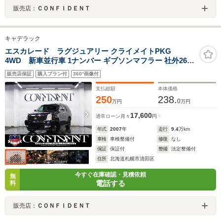
販売店：
ＣＯＮＦＩＤＥＮＴ
キャデラック
エスカレード ラグジュアリー クライメイトPKG
4WD 新車並行車 1ナンバー ギブソンマフラー 社外26イ
ンチAW 社外フロントグリル ブラックレザーシート サン
販売店保証
購入プラン付
360°画像付
ルーフ 地デジナビ・バックカメラ シートヒーター・クー
ラー
支払総額
本体価格
250
238.
0
万円
万円
17,600
通常ローン
月々
円
年式
2007
年
走行
9.4
万km
車検
車検整備付
修復
なし
保証
保証付
整備
法定整備付
住所
北海道札幌市清田区
今すぐ在庫確認・見積依頼
無
電話する
料
販売店：
ＣＯＮＦＩＤＥＮＴ