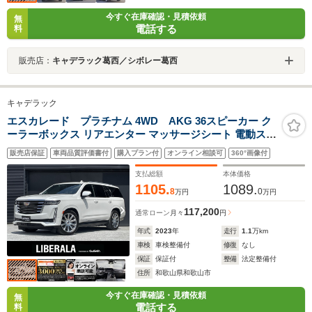
今すぐ在庫確認・見積依頼
無
電話する
料
販売店：
キャデラック葛西／シボレー葛西
キャデラック
エスカレード プラチナム 4WD AKG 36スピーカー ク
ーラーボックス リアエンター マッサージシート 電動ステ
ップ 純正22AW ディスプレイオーディオ Applecar Play
販売店保証
車両品質評価書付
購入プラン付
オンライン相談可
360°画像付
全方位カメラ 電動バックドア 黒革 シートヒーター 前後
ドラレコ LED ETC
支払総額
本体価格
1105.
1089.
8
0
万円
万円
117,200
通常ローン
月々
円
年式
2023
年
走行
1.1
万km
車検
車検整備付
修復
なし
保証
保証付
整備
法定整備付
住所
和歌山県和歌山市
今すぐ在庫確認・見積依頼
無
電話する
料