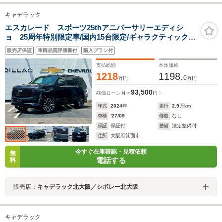
キャデラック
エスカレード スポーツ25thアニバーサリーエディシ
ョ 25周年特別限定車/国内15台限定/ギャラクティックグ
レー/ブラックレザー/純正ホイール22インチ/38インチデ
販売店保証
車両品質評価書付
購入プラン付
ィスプレイ/全周囲カメラ/後席モニター/電動サイドステッ
プ/パノラマサンルーフ/クールボックス/
支払総額
本体価格
1218
1198.
0
万円
万円
93,500
残価ローン
月々
円
年式
2024
年
走行
2.9
万km
車検
'27/09
修復
なし
保証
保証付
整備
法定整備付
住所
大阪府箕面市
今すぐ在庫確認・見積依頼
無
電話する
料
販売店：
キャデラック北大阪／シボレー北大阪
キャデラック