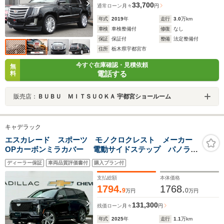
33,700
通常ローン
月々
円
年式
2019
年
走行
3.0
万km
車検
車検整備付
修復
なし
保証
保証付
整備
法定整備付
住所
栃木県宇都宮市
今すぐ在庫確認・見積依頼
無
電話する
料
販売店：
ＢＵＢＵ ＭＩＴＳＵＯＫＡ 宇都宮ショールーム
キャデラック
エスカレード スポーツ モノクロクレスト メーカー
OPカーボンミラカバー 電動サイドステップ パノラマ
サンルーフ 55in湾曲LEDディスプレイ 後席用ヘッド
ディーラー保証
車両品質評価書付
購入プラン付
レストモニター パワードア ETC AKGサラウンド
支払総額
本体価格
1794.
1768.
9
0
万円
万円
131,300
残価ローン
月々
円
年式
2025
年
走行
1.1
万km