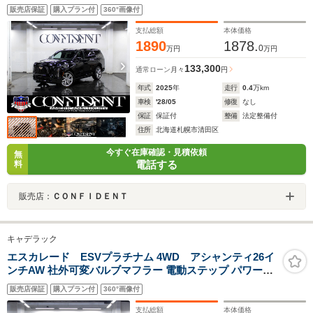
ア AKG36スピーカー 後席モニター 電動ステップ
販売店保証
購入プラン付
360°画像付
マッサージ温冷シート クーラーBOX デジタルミラー
支払総額
本体価格
1890
1878.
0
万円
万円
133,300
通常ローン
月々
円
年式
2025
年
走行
0.4
万km
車検
'28/05
修復
なし
保証
保証付
整備
法定整備付
住所
北海道札幌市清田区
今すぐ在庫確認・見積依頼
無
電話する
料
販売店：
ＣＯＮＦＩＤＥＮＴ
キャデラック
エスカレード ESVプラチナム 4WD アシャンティ26イ
ンチAW 社外可変バルブマフラー 電動ステップ パワーバ
ックドア 内装アルカンターラ張替 リアヘッドレストモニ
販売店保証
購入プラン付
360°画像付
ター リップダウンモニター シートヒーター&クーラー
支払総額
本体価格