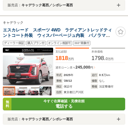
販売店：
キャデラック葛西／シボレー葛西
キャデラック
エスカレード スポーツ 4WD ラディアントレッドティ
ントコート外装 ウィスパーベージュ内装 パノラマサ
ンルーフ シートヒーターベンチレーション アダプテ
ディーラー保証
購入プラン付
オンライン相談可
360°画像付
ィブクルーズ 前席シートマッサージ アップルカープ
レイ・androidオート
支払総額
本体価格
1818
1798.
0
万円
万円
245,000
通常ローン
月々
円
年式
2025
年
走行
0.5
万km
車検
'28/12
修復
なし
保証
保証付
整備
法定整備付
住所
東京都江戸川区
今すぐ在庫確認・見積依頼
無
電話する
料
販売店：
キャデラック葛西／シボレー葛西