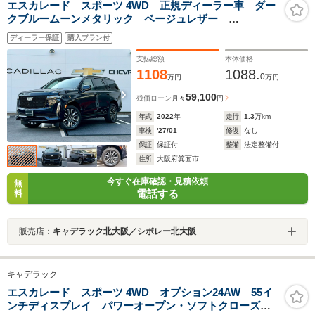
エスカレード スポーツ 4WD 正規ディーラー車 ダー
クブルームーンメタリック ベージュレザー
416psV8OHV AKG36スピーカー 3Dサウンド ノイズ
ディーラー保証
購入プラン付
キャンセル 38インチディスプレイ ナイトビジョン
電動サンルーフ 後席モニター ETC
支払総額
本体価格
1108
1088.
0
万円
万円
59,100
残価ローン
月々
円
年式
2022
年
走行
1.3
万km
車検
'27/01
修復
なし
保証
保証付
整備
法定整備付
住所
大阪府箕面市
今すぐ在庫確認・見積依頼
無
電話する
料
販売店：
キャデラック北大阪／シボレー北大阪
キャデラック
エスカレード スポーツ 4WD オプション24AW 55イ
ンチディスプレイ パワーオープン・ソフトクローズド