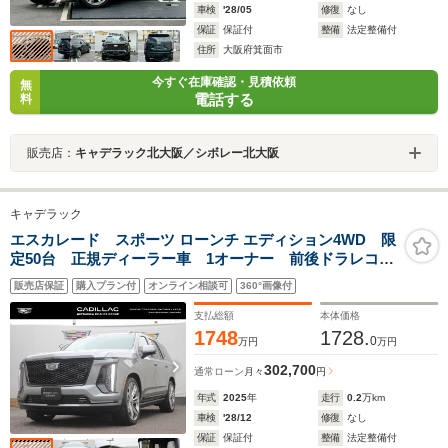
車検
'28/05
修復
なし
保証
保証付
整備
法定整備付
住所
大阪府箕面市
今すぐ在庫確認・見積依頼
無
電話する
料
販売店：
キャデラック北大阪／シボレー北大阪
キャデラック
エスカレード スポーツ ローンチ エディション4WD 限
定50台 正規ディーラー車 1オーナー 前後ドラレコ
ETC2.0
販売店保証
購入プラン付
オンライン相談可
360°画像付
支払総額
本体価格
1748
1728.
0
万円
万円
302,700
通常ローン
月々
円
年式
2025
年
走行
0.2
万km
車検
'28/12
修復
なし
保証
保証付
整備
法定整備付