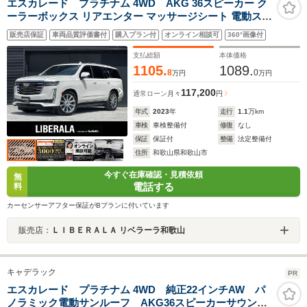
エスカレード プラチナム 4WD AKG 36スピーカー ク
ーラーボックス リアエンター マッサージシート 電動ステ
ップ 純正22AW ディスプレイオーディオ Applecar Play
販売店保証
車両品質評価書付
購入プラン付
オンライン相談可
360°画像付
全方位カメラ 電動バックドア 黒革 シートヒーター 前後
ドラレコ LED ETC
支払総額
本体価格
1105.
1089.
8
0
万円
万円
117,200
通常ローン
月々
円
年式
2023
年
走行
1.1
万km
車検
車検整備付
修復
なし
保証
保証付
整備
法定整備付
住所
和歌山県和歌山市
今すぐ在庫確認・見積依頼
無
電話する
料
カーセンサーアフター保証がBプランに付いています
販売店：
ＬＩＢＥＲＡＬＡ リベラーラ和歌山
キャデラック
PR
エスカレード プラチナム 4WD 純正22インチAW パ
ノラミック電動サンルーフ AKG36スピーカーサウンド