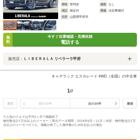
車検
'27/12
修復
なし
保証
保証付
整備
法定整備付
住所
山梨県甲府市
今すぐ在庫確認・見積依頼
無
電話する
料
販売店：
ＬＩＢＥＲＡＬＡ リベラーラ甲府
キャデラック エスカレード 4WD（全国）の中古車
1
/7
最初
前の30件
次の30件
最後
※人気のクルマは平均1ヶ月で掲載終了
物件数合計1万台以上のメーカー｜算出データ期間：2024年9月～11月｜内容：物件数合計1万
台以上のメーカーのうち、掲載が終了した物件数が1,000台以上の場合