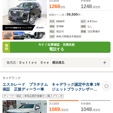
ルーズコントロール
支払総額
本体価格
1268
1248.
0
万円
万円
59,500
残価ローン
月々
円
年式
2024
年
走行
0.5
万km
車検
'27/09
修復
なし
保証
保証付
整備
法定整備付
住所
神奈川県横浜市都筑区
今すぐ在庫確認・見積依頼
無
電話する
料
販売店：
Ｄｕｔｔｏｎ Ｏｎｅ 横浜港北
キャデラック
エスカレード プラチナム キャデラック認定中古車 1年
保証 正規ディーラー車 ジェットブラックレザー
416psV8OHV AKG36スピーカー 38インチOLEDディ
ディーラー保証
車両品質評価書付
購入プラン付
スプレイ パノラマルーフ ナイトビジョン 冷蔵庫
支払総額
本体価格
1069.
1048.
9
0
万円
万円