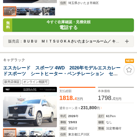
住所
埼玉県さいたま市南区
今すぐ在庫確認・見積依頼
無
電話する
料
販売店：
ＢＵＢＵ ＭＩＴＳＵＯＫＡさいたまショールーム／ キャデラックさいたま南／シボレーさいたま南
キャデラック
NEW
エスカレード スポーツ 4WD 2026年モデルエスカレー
ドスポーツ シートヒーター・ベンチレーション セン
ターキープアダプティブクルーズコントロール パノラ
販売店保証
オンライン相談可
マサンルーフ 前席マッサージシート アップルカープ
レイ・androidオート対応
支払総額
本体価格
1818.
1798.
4
0
万円
万円
231,800
通常ローン
月々
円
年式
2026
年
走行
617
km
車検
'29/03
修復
なし
保証
保証付
整備
法定整備付
住所
東京都江戸川区