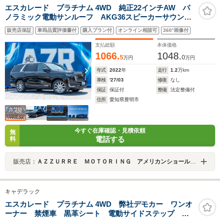
エスカレード プラチナム 4WD 純正22インチAW パ
ノラミック電動サンルーフ AKG36スピーカーサウンド
システム 後席エンターテインメント ヘッドフォン
販売店保証
車両品質評価書付
購入プラン付
オンライン相談可
360°画像付
有 冷蔵庫 社外デジタルインナーミラー ドラレコ
レーダー
支払総額
本体価格
1066.
1048.
5
0
万円
万円
年式
2022
年
走行
1.2
万km
車検
'27/03
修復
なし
保証
保証付
整備
法定整備付
住所
愛知県豊明市
今すぐ在庫確認・見積依頼
無
電話する
料
販売店：
ＡＺＺＵＲＲＥ ＭＯＴＯＲＩＮＧ アメリカンショールーム
キャデラック
エスカレード プラチナム 4WD 弊社デモカー ワンオ
ーナー 禁煙車 黒革シート 電動サイドステップ パ