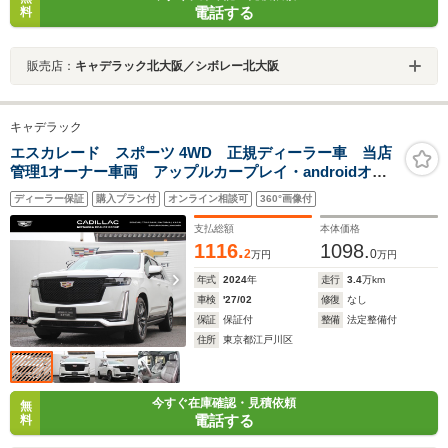
電話する
料
販売店：
キャデラック北大阪／シボレー北大阪
キャデラック
エスカレード スポーツ 4WD 正規ディーラー車 当店
管理1オーナー車両 アップルカープレイ・androidオー
ト シートヒーターマッサージ パノラマサンルーフ
ディーラー保証
購入プラン付
オンライン相談可
360°画像付
ブラウンレザーシート
支払総額
本体価格
1116.
1098.
2
0
万円
万円
年式
2024
年
走行
3.4
万km
車検
'27/02
修復
なし
保証
保証付
整備
法定整備付
住所
東京都江戸川区
今すぐ在庫確認・見積依頼
無
電話する
料