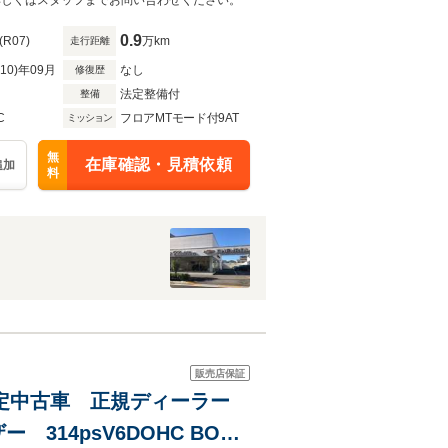
サンルーフ詳しくはスタッフまでお問い合わせください。
0.9
(R07)
万km
走行距離
R10)年09月
なし
修復歴
法定整備付
整備
C
フロアMTモード付9AT
ミッション
無
在庫確認・見積依頼
追加
料
販売店保証
ク認定中古車 正規ディーラー
14psV6DOHC BOSE