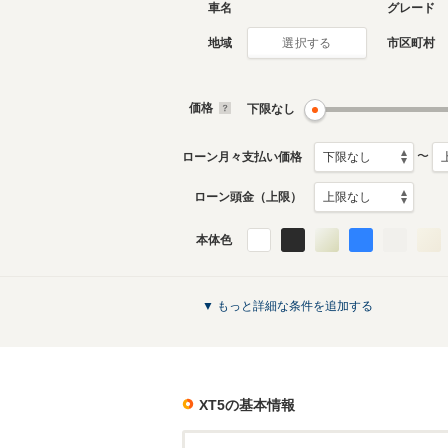
車名
グレード
地域
市区町村
選択する
価格
下限なし
〜
ローン月々支払い価格
ローン頭金（上限）
本体色
▼ もっと詳細な条件を追加する
XT5
の基本情報