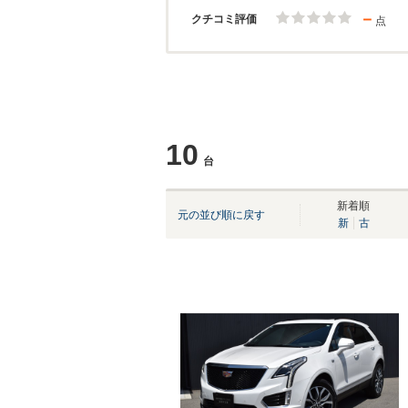
－
クチコミ評価
点
10
台
新着順
元の並び順に戻す
新
古