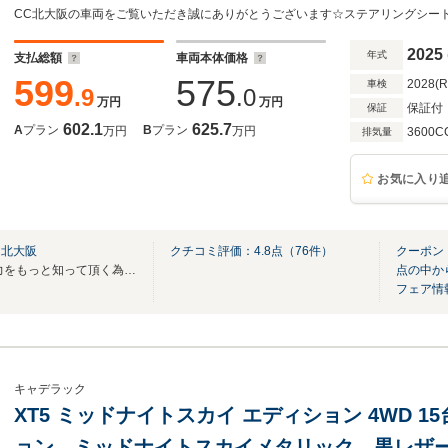
サウンド Applecarplay パノラマルー
デジタルミラー 純正20AW
2025
年式
支払総額
車両本体価格
599
575
2028(
車検
.9
.0
万円
万円
保証付
保証
602.1
625.7
A
プラン
B
プラン
万円
万円
3600C
排気量
お気に入り
ー北大阪
クチコミ評価：
4.8
点（
76
件）
クーポン
☆キャデラック シボレーの魅力をもっと知って頂く為に☆(^^♪
点の中か
フェア情
キャデラック
XT5 ミッドナイトスカイ エディション 4WD 
ョン ミッドナイトスカイメタリック 黒レザー 