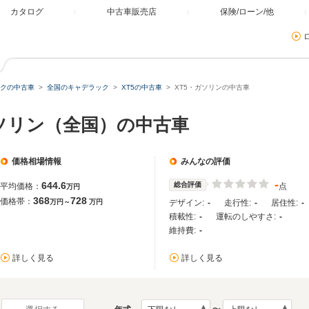
カタログ
中古車販売店
保険/ローン/他
クの中古車
全国のキャデラック
XT5の中古車
XT5・ガソリンの中古車
ガソリン（全国）の中古車
価格相場情報
みんなの評価
-
644.6
総合評価
平均価格：
点
万円
368
728
価格帯：
万円～
万円
デザイン:
-
走行性:
-
居住性:
-
積載性:
-
運転のしやすさ:
-
維持費:
-
詳しく見る
詳しく見る