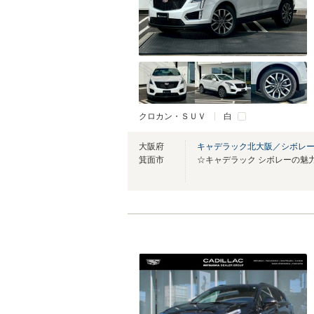
クロカン・ＳＵＶ
白
大阪府
キャデラック北大阪／シボレ
箕面市