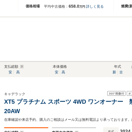
658.0
価格相場
燃費(
平均中古価格：
詳しく見る
万円
支払総額
本体価格
年式
安
高
安
高
新
古
360°
画像付
オ
キャデラック
XT5 プラチナム スポーツ 4WD ワンオーナ
20AW
2024
年式