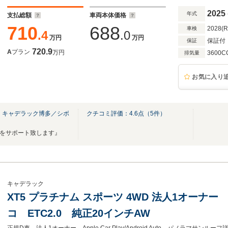
フルタイムAWD ETC
2025
年式
支払総額
車両本体価格
710
688
2028(
車検
.4
.0
万円
万円
保証付
保証
720.9
A
プラン
万円
3600C
排気量
お気に入り
 キャデラック博多／シボ
クチコミ評価：
4.6
点（
5
件）
フをサポート致します』
キャデラック
XT5 プラチナム スポーツ 4WD 法人1オーナ
コ ETC2.0 純正20インチAW