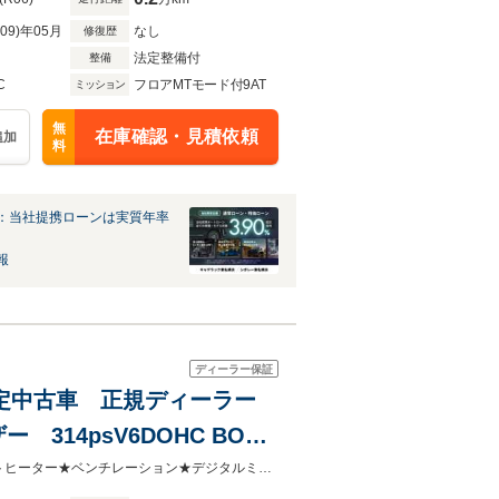
R09)年05月
なし
修復歴
法定整備付
整備
C
フロアMTモード付9AT
ミッション
無
在庫確認・見積依頼
追加
料
：当社提携ローンは実質年率
報
ディーラー保証
ク認定中古車 正規ディーラー
14psV6DOHC BOSE
ーフ 衝突軽減ブレーキ レ
CC北大阪の車両をご覧いただき誠にありがとうございます☆ステアリングシートヒーター★ベンチレーション★デジタルミラー★ヘッドアップディスプレイ★ＥＴＣ