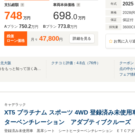
ーンアシスト 純正20AW
2025
年式
支払総額
車両本体価格
748
698
2028(
車検
.0
万円
万円
保証付
保証
750.2
773.8
A
プラン
B
プラン
万円
万円
3600C
排気量
残価
47,800
詳細を見る
月々
円
ローン価格
お気に入り
ー北大阪
クチコミ評価：
4.8
点（
76
件）
クーポン
☆キャデラック シボレーの魅力をもっと知って頂く為に☆(^^♪
点の中か
フェア情
キャデラック
XT5 プラチナム スポーツ 4WD 登録済み未
ターベンチレーション アダプティブクルーズ
プレイ パドルシフト ヘッドアップディスプ