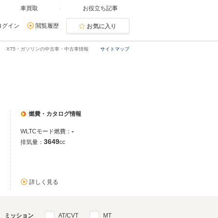
車買取
お役立ち記事
ログイン
閲覧履歴
お気に入り
XT5・ガソリンの中古車・中古車情報
サイトマップ
燃費・カタログ情報
-
WLTCモード燃費：
3649
排気量：
cc
詳しく見る
ミッション
AT/CVT
MT