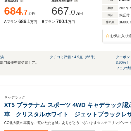
支払総額
車両本体価格
684
667
2027(
車検
.7
.0
万円
万円
保証付
保証
686.1
700.1
A
プラン
B
プラン
万円
万円
3600C
排気量
お気に入り
横浜
クチコミ評価：
4.9
点（
66
件）
クーポン
2023年度GMアフターセールス部門最優秀賞受賞！アフターケアも当店にお任せください
3.90%！
フェア情
キャデラック
XT5 プラチナム スポーツ 4WD キャデラッ
車 クリスタルホワイト ジェットブラックレザー 3
サウンド アダプティブクルーズ パノラマル