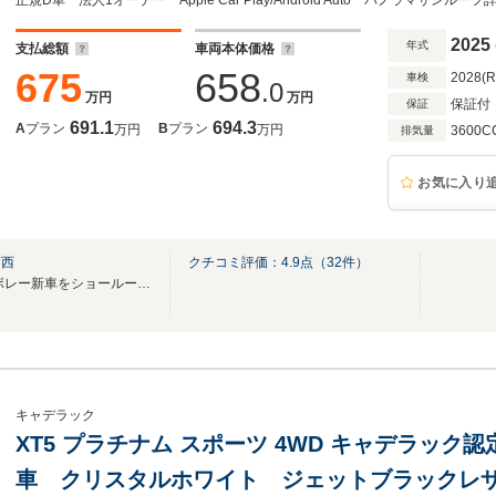
正規D車 法人1オーナー Apple Car Play/Android Auto パノラマ
2025
年式
支払総額
車両本体価格
675
658
2028(
車検
.0
万円
万円
保証付
保証
691.1
694.3
A
プラン
B
プラン
万円
万円
3600C
排気量
お気に入り
葛西
クチコミ評価：
4.9
点（
32
件）
常時複数台のキャデラック/シボレー新車をショールーム内に展示しています。
キャデラック
XT5 プラチナム スポーツ 4WD キャデラッ
車 クリスタルホワイト ジェットブラックレザー 3