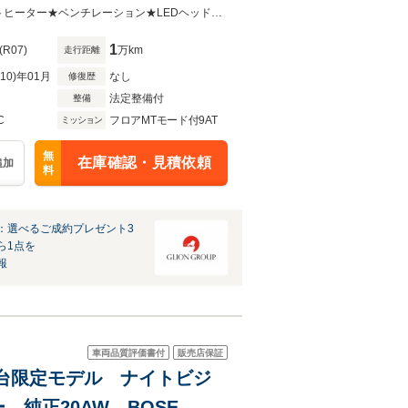
フ ヘッドアップディスプレイ
CC北大阪の車両をご覧いただき誠にありがとうございます☆ステアリングシートヒーター★ベンチレーション★LEDヘッドライト★PBドア★BSM★衝突軽減ブレーキ
1
(R07)
万km
走行距離
R10)年01月
なし
修復歴
法定整備付
整備
C
フロアMTモード付9AT
ミッション
無
在庫確認・見積依頼
追加
料
：選べるご成約プレゼント3
ら1点を
報
車両品質評価書付
販売店保証
15台限定モデル ナイトビジ
純正20AW BOSE 温