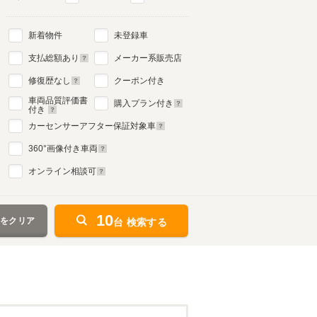
新着物件
未登録車
支払総額あり
メーカー系販売店
修復歴なし
クーポン付き
車両品質評価書
購入プラン付き
付き
カーセンサーアフター保証対象車
360
°画像付き車両
オンライン相談可
10
件をクリア
台 検索する