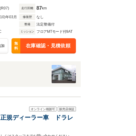
87
(R07)
km
走行距離
R10)年03月
なし
修復歴
法定整備付
整備
C
フロアMTモード付9AT
ミッション
無
在庫確認・見積依頼
追加
料
オンライン相談可
販売店保証
ー 正規ディーラー車 ドラレ