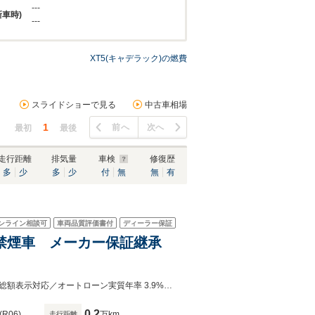
---
新車時)
---
XT5(キャデラック)の燃費
スライドショーで見る
中古車相場
1
前へ
次へ
最初
最後
走行距離
排気量
車検
修復歴
多
少
多
少
付
無
無
有
ンライン相談可
車両品質評価書付
ディーラー保証
ー 禁煙車 メーカー保証継承
在庫確認や来店予約、購入のご相談はメール又は無料電話より承っております。総額表示対応／オートローン実質年率 3.9%／最長120回払まで設定可／メーカー保証又は販売店保証が無償付帯
0.2
(R06)
万km
走行距離