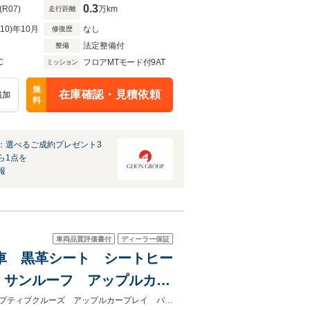
0.3
(R07)
万km
走行距離
R10)年10月
なし
修復歴
法定整備付
整備
C
フロアMTモード付9AT
ミッション
無
在庫確認・見積依頼
追加
料
：選べるご成約プレゼント3
ら1点を
報
車両品質評価書付
ディーラー保証
使用車 黒革シート シートヒー
 サンルーフ アップルカー
レイ パワーテールゲート
登録済み未使用車 黒革シート シートヒーターベンチレーション ＥＴＣアダプティブクルーズ アップルカープレイ パワーテールゲート サンルーフ ヘッドアップディスプレイ