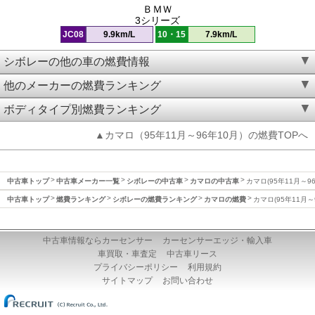
ＢＭＷ
3シリーズ
JC08
9.9km/L
10・15
7.9km/L
シボレーの他の車の燃費情報
他のメーカーの燃費ランキング
ボディタイプ別燃費ランキング
▲カマロ（95年11月～96年10月）の燃費TOPへ
中古車トップ
中古車メーカー一覧
シボレーの中古車
カマロの中古車
カマロ(95年11月～9
中古車トップ
燃費ランキング
シボレーの燃費ランキング
カマロの燃費
カマロ(95年11月～
中古車情報ならカーセンサー
カーセンサーエッジ・輸入車
車買取・車査定
中古車リース
プライバシーポリシー
利用規約
サイトマップ
お問い合わせ