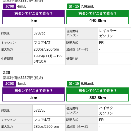
新車時価格
288
万円(税抜)
JC08
-km/L
10・15
7.6km/L
満タンでどこまで走る？
満タンでどこまで走る？
-km
440.8km
レギュラー
使用燃料
3787cc
排気量
エンジン
ガソリン
フロア4AT
FR
ミッション
駆動方式
200ps/5200rpm
-
最大出力
過給器（ターボ）
1995年11月～199
-
生産期間
燃費性能
6年10月
Z28
新車時価格
328
万円(税抜)
JC08
-km/L
10・15
6.6km/L
満タンでどこまで走る？
満タンでどこまで走る？
-km
382.8km
ハイオク
使用燃料
5727cc
排気量
エンジン
ガソリン
フロア4AT
FR
ミッション
駆動方式
285ps/5200rpm
-
最大出力
過給器（ターボ）