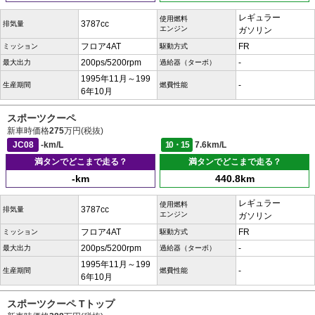
レギュラー
使用燃料
3787cc
排気量
エンジン
ガソリン
フロア4AT
FR
ミッション
駆動方式
200ps/5200rpm
-
最大出力
過給器（ターボ）
1995年11月～199
-
生産期間
燃費性能
6年10月
スポーツクーペ
新車時価格
275
万円(税抜)
JC08
-km/L
10・15
7.6km/L
満タンでどこまで走る？
満タンでどこまで走る？
-km
440.8km
レギュラー
使用燃料
3787cc
排気量
エンジン
ガソリン
フロア4AT
FR
ミッション
駆動方式
200ps/5200rpm
-
最大出力
過給器（ターボ）
1995年11月～199
-
生産期間
燃費性能
6年10月
スポーツクーペ Tトップ