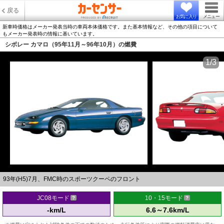
戻る
お気に入り
メニュー
新車時価格はメーカー発表当時の車両本体価格です。また基本情報など、その他の項目について
もメーカー発表時の情報に基いています。
シボレー カマロ（95年11月～96年10月）の燃費
1/3
93年(H5)7月、FMC時のスポーツクーペのフロント
JC08モード
10・15モード
-km/L
6.6～7.6km/L