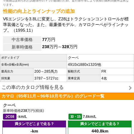
※燃費は定められた試験条件の下での数値のため、走行条件等により実際の燃料消費率は異な
ります。
性能の向上とラインナップの追加
V6エンジンを3.8Lに変更し、Z28はトラクションコントロールが標
準装備となった。また、最廉価モデル、カマロクーペがラインナッ
プ。（1995.11）
中古車価格
77
万円
238
万円～
328
万円
新車時価格
クーペ
ボディタイプ
4910x1880x1320/他
全長x全幅x全高(mm)
200～285馬力
FR
最高出力
駆動方式
3787～5727cc
4名
排気量
乗車定員
この車のカタログ情報を見る
カマロ（95年11月～96年10月モデル）のグレード一覧
クーペ
新車時価格
238
万円(税抜)
JC08
-km/L
10・15
7.6km/L
満タンでどこまで走る？
満タンでどこまで走る？
-km
440.8km